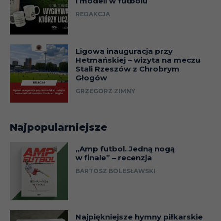
i modeli w futbolu
REDAKCJA
Ligowa inauguracja przy
Hetmańskiej – wizyta na meczu
Stali Rzeszów z Chrobrym
Głogów
GRZEGORZ ZIMNY
Najpopularniejsze
„Amp futbol. Jedną nogą
w finale” – recenzja
BARTOSZ BOLESŁAWSKI
Najpiękniejsze hymny piłkarskie