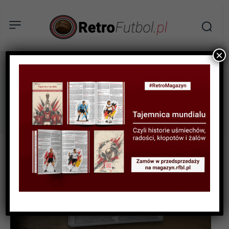
×
Rune Bratseth
Tag: