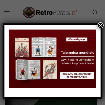
×
Sezon 1919
Tag: