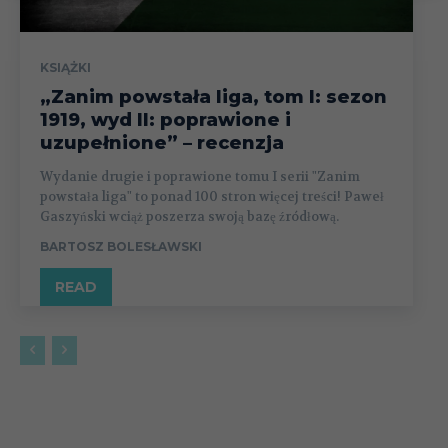
KSIĄŻKI
„Zanim powstała liga, tom I: sezon
1919, wyd II: poprawione i
uzupełnione” – recenzja
Wydanie drugie i poprawione tomu I serii "Zanim
powstała liga" to ponad 100 stron więcej treści! Paweł
Gaszyński wciąż poszerza swoją bazę źródłową.
BARTOSZ BOLESŁAWSKI
READ