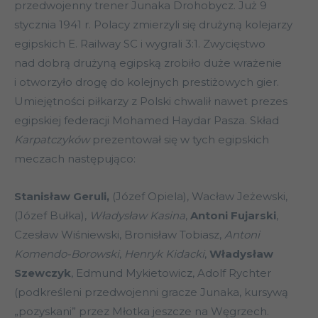
przedwojenny trener Junaka Drohobycz. Już 9
stycznia 1941 r. Polacy zmierzyli się drużyną kolejarzy
egipskich E. Railway SC i wygrali 3:1. Zwycięstwo
nad dobrą drużyną egipską zrobiło duże wrażenie
i otworzyło drogę do kolejnych prestiżowych gier.
Umiejętności piłkarzy z Polski chwalił nawet prezes
egipskiej federacji Mohamed Haydar Pasza. Skład
Karpatczyków
prezentował się w tych egipskich
meczach następująco:
Stanisław Geruli,
(Józef Opiela), Wacław Jeżewski,
(Józef Bułka),
Władysław Kasina
,
Antoni Fujarski
,
Czesław Wiśniewski, Bronisław Tobiasz,
Antoni
Komendo-Borowski
,
Henryk Kidacki
,
Władysław
Szewczyk
, Edmund Mykietowicz, Adolf Rychter
(podkreśleni przedwojenni gracze Junaka, kursywą
„pozyskani” przez Młotka jeszcze na Węgrzech.