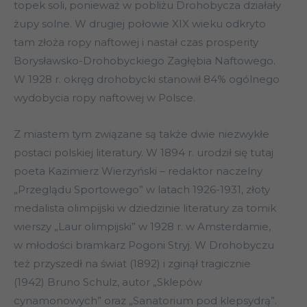
topek soli, ponieważ w pobliżu Drohobycza działały
żupy solne. W drugiej połowie XIX wieku odkryto
tam złoża ropy naftowej i nastał czas prosperity
Borysławsko-Drohobyckiego Zagłębia Naftowego.
W 1928 r. okręg drohobycki stanowił 84% ogólnego
wydobycia ropy naftowej w Polsce.
Z miastem tym związane są także dwie niezwykłe
postaci polskiej literatury. W 1894 r. urodził się tutaj
poeta Kazimierz Wierzyński – redaktor naczelny
„Przeglądu Sportowego” w latach 1926-1931, złoty
medalista olimpijski w dziedzinie literatury za tomik
wierszy „Laur olimpijski” w 1928 r. w Amsterdamie,
w młodości bramkarz Pogoni Stryj. W Drohobyczu
też przyszedł na świat (1892) i zginął tragicznie
(1942) Bruno Schulz, autor „Sklepów
cynamonowych” oraz „Sanatorium pod klepsydrą”.