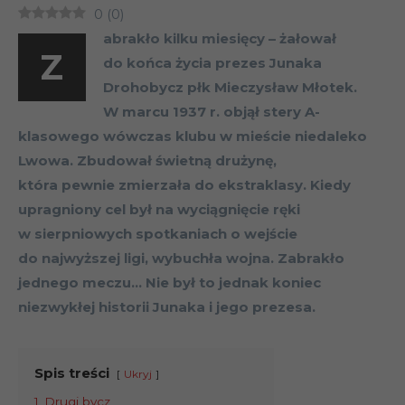
0
(
0
)
abrakło kilku miesięcy – żałował
Z
do końca życia prezes Junaka
Drohobycz płk Mieczysław Młotek.
W marcu 1937 r. objął stery A-
klasowego wówczas klubu w mieście niedaleko
Lwowa. Zbudował świetną drużynę,
która pewnie zmierzała do ekstraklasy. Kiedy
upragniony cel był na wyciągnięcie ręki
w sierpniowych spotkaniach o wejście
do najwyższej ligi, wybuchła wojna. Zabrakło
jednego meczu… Nie był to jednak koniec
niezwykłej historii Junaka i jego prezesa.
Spis treści
Ukryj
1
Drugi bycz