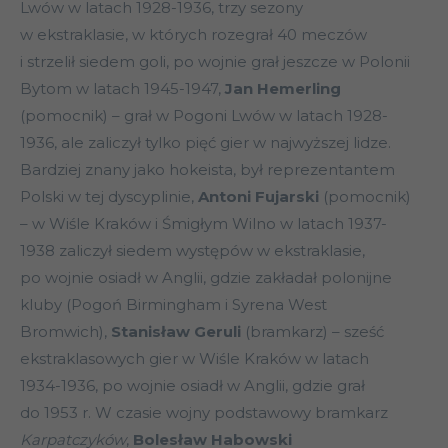
Lwów w latach 1928-1936, trzy sezony
w ekstraklasie, w których rozegrał 40 meczów
i strzelił siedem goli, po wojnie grał jeszcze w Polonii
Bytom w latach 1945-1947,
Jan Hemerling
(pomocnik) – grał w Pogoni Lwów w latach 1928-
1936, ale zaliczył tylko pięć gier w najwyższej lidze.
Bardziej znany jako hokeista, był reprezentantem
Polski w tej dyscyplinie,
Antoni Fujarski
(pomocnik)
– w Wiśle Kraków i Śmigłym Wilno w latach 1937-
1938 zaliczył siedem występów w ekstraklasie,
po wojnie osiadł w Anglii, gdzie zakładał polonijne
kluby (Pogoń Birmingham i Syrena West
Bromwich),
Stanisław Geruli
(bramkarz) – sześć
ekstraklasowych gier w Wiśle Kraków w latach
1934-1936, po wojnie osiadł w Anglii, gdzie grał
do 1953 r. W czasie wojny podstawowy bramkarz
Karpatczyków
,
Bolesław Habowski