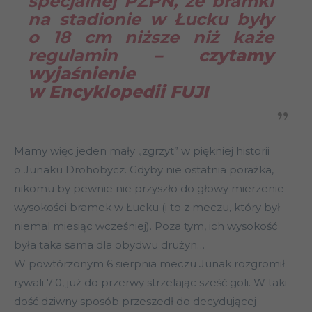
specjalnej PZPN, że bramki
na stadionie w Łucku były
o 18 cm niższe niż każe
regulamin
– czytamy
wyjaśnienie
w Encyklopedii FUJI
Mamy więc jeden mały „zgrzyt” w piękniej historii
o Junaku Drohobycz. Gdyby nie ostatnia porażka,
nikomu by pewnie nie przyszło do głowy mierzenie
wysokości bramek w Łucku (i to z meczu, który był
niemal miesiąc wcześniej). Poza tym, ich wysokość
była taka sama dla obydwu drużyn…
W powtórzonym 6 sierpnia meczu Junak rozgromił
rywali 7:0, już do przerwy strzelając sześć goli. W taki
dość dziwny sposób przeszedł do decydującej