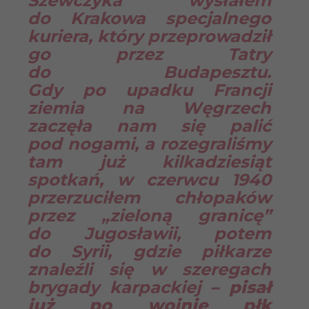
Szewczyka wysłałem
do Krakowa specjalnego
kuriera, który przeprowadził
go przez Tatry
do Budapesztu.
Gdy po upadku Francji
ziemia na Węgrzech
zaczęła nam się palić
pod nogami, a rozegraliśmy
tam już kilkadziesiąt
spotkań, w czerwcu 1940
przerzuciłem chłopaków
przez „zieloną granicę”
do Jugosławii, potem
do Syrii, gdzie piłkarze
znaleźli się w szeregach
brygady karpackiej
– pisał
już po wojnie płk