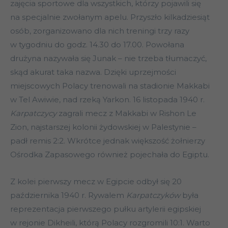
zajęcia sportowe dla wszystkich, którzy pojawili się
na specjalnie zwołanym apelu. Przyszło kilkadziesiąt
osób, zorganizowano dla nich treningi trzy razy
w tygodniu do godz. 14.30 do 17.00. Powołana
drużyna nazywała się Junak – nie trzeba tłumaczyć,
skąd akurat taka nazwa. Dzięki uprzejmości
miejscowych Polacy trenowali na stadionie Makkabi
w Tel Awiwie, nad rzeką Yarkon. 16 listopada 1940 r.
Karpatczycy
zagrali mecz z Makkabi w Rishon Le
Zion, najstarszej kolonii żydowskiej w Palestynie –
padł remis 2:2. Wkrótce jednak większość żołnierzy
Ośrodka Zapasowego również pojechała do Egiptu.
Z kolei pierwszy mecz w Egipcie odbył się 20
października 1940 r. Rywalem
Karpatczyków
była
reprezentacja pierwszego pułku artylerii egipskiej
w rejonie Dikheili, którą Polacy rozgromili 10:1. Warto