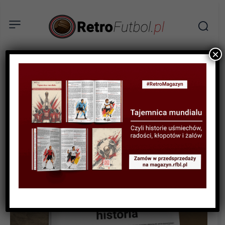
×
HISTORIA LIG I KLUBÓW
Junak Drohybycz i
Karpatczycy