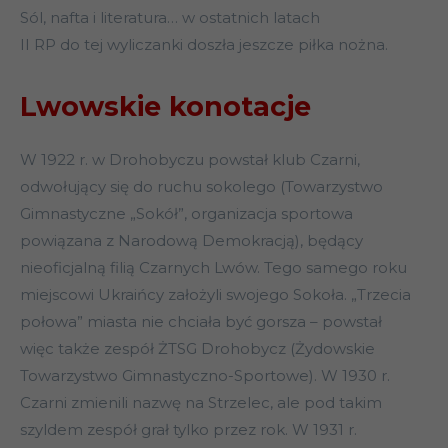
Sól, nafta i literatura… w ostatnich latach
II RP do tej wyliczanki doszła jeszcze piłka nożna.
Lwowskie konotacje
W 1922 r. w Drohobyczu powstał klub Czarni,
odwołujący się do ruchu sokolego (Towarzystwo
Gimnastyczne „Sokół”, organizacja sportowa
powiązana z Narodową Demokracją), będący
nieoficjalną filią Czarnych Lwów. Tego samego roku
miejscowi Ukraińcy założyli swojego Sokoła. „Trzecia
połowa” miasta nie chciała być gorsza – powstał
więc także zespół ŻTSG Drohobycz (Żydowskie
Towarzystwo Gimnastyczno-Sportowe). W 1930 r.
Czarni zmienili nazwę na Strzelec, ale pod takim
szyldem zespół grał tylko przez rok. W 1931 r.