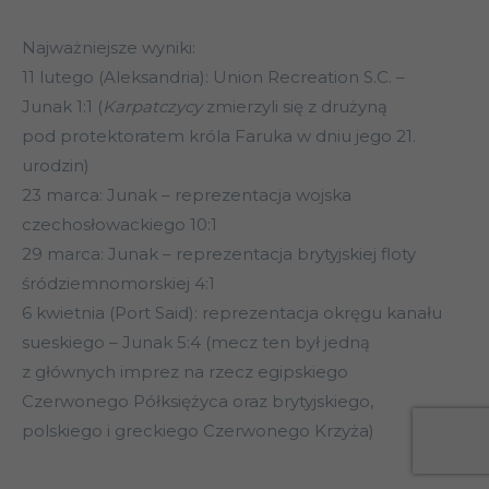
Najważniejsze wyniki:
11 lutego (Aleksandria): Union Recreation S.C. –
Junak 1:1 (
Karpatczycy
zmierzyli się z drużyną
pod protektoratem króla Faruka w dniu jego 21.
urodzin)
23 marca: Junak – reprezentacja wojska
czechosłowackiego 10:1
29 marca: Junak – reprezentacja brytyjskiej floty
śródziemnomorskiej 4:1
6 kwietnia (Port Said): reprezentacja okręgu kanału
sueskiego – Junak 5:4 (mecz ten był jedną
z głównych imprez na rzecz egipskiego
Czerwonego Półksiężyca oraz brytyjskiego,
polskiego i greckiego Czerwonego Krzyża)