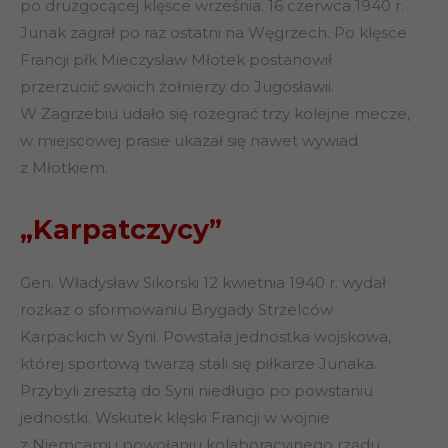
po druzgocącej klęsce września. 16 czerwca 1940 r.
Junak zagrał po raz ostatni na Węgrzech. Po klęsce
Francji płk Mieczysław Młotek postanowił
przerzucić swoich żołnierzy do Jugosławii.
W Zagrzebiu udało się rozegrać trzy kolejne mecze,
w miejscowej prasie ukazał się nawet wywiad
z Młotkiem.
„Karpatczycy”
Gen. Władysław Sikorski 12 kwietnia 1940 r. wydał
rozkaz o sformowaniu Brygady Strzelców
Karpackich w Syrii. Powstała jednostka wojskowa,
której sportową twarzą stali się piłkarze Junaka.
Przybyli zresztą do Syrii niedługo po powstaniu
jednostki. Wskutek klęski Francji w wojnie
z Niemcami i powołaniu kolaboracyjnego rządu