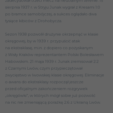
zadecydował trzeci mecz na neutralnym terenie. 15
sierpnia 1937 r. w Stryju Junak wygrał z Kresami 1:0
po bramce samobójczej, a sukces oglądało dwa
tysiące kibiców z Drohobycza.
Sezon 1938 pozwolił drużynie okrzepnąć w klasie
okręgowej, by w 1939 r. przypuścić atak
na ekstraklasę, m.in. z dopiero co pozyskanym
z Wisły Kraków reprezentantem Polski Bolesławem
Habowskim. 21 maja 1939 r. Junak zremisował 2:2
z Czarnymi Lwów, czym przypieczętował
zwycięstwo w lwowskiej klasie okręgowej. Eliminacje
o awans do ekstraklasy rozpoczął jeszcze
przed oficjalnym zakończeniem rozgrywek
„okręgówki”, w których mógł sobie już pozwolić
na nic nie zmieniającą porażkę 2:6 z Ukrainą Lwów.