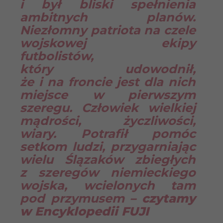
i był bliski spełnienia
ambitnych planów.
Niezłomny patriota na czele
wojskowej ekipy
futbolistów,
który udowodnił,
że i na froncie jest dla nich
miejsce w pierwszym
szeregu. Człowiek wielkiej
mądrości, życzliwości,
wiary. Potrafił pomóc
setkom ludzi, przygarniając
wielu Ślązaków zbiegłych
z szeregów niemieckiego
wojska, wcielonych tam
pod przymusem
– czytamy
w Encyklopedii FUJI