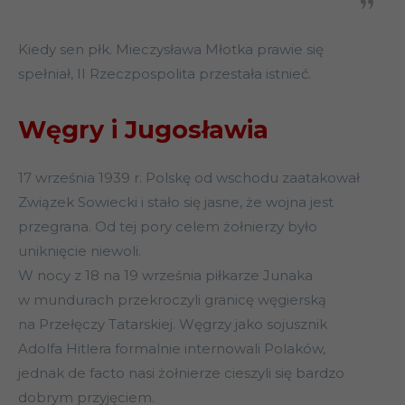
Kiedy sen płk. Mieczysława Młotka prawie się
spełniał, II Rzeczpospolita przestała istnieć.
Węgry i Jugosławia
17 września 1939 r. Polskę od wschodu zaatakował
Związek Sowiecki i stało się jasne, że wojna jest
przegrana. Od tej pory celem żołnierzy było
uniknięcie niewoli.
W nocy z 18 na 19 września piłkarze Junaka
w mundurach przekroczyli granicę węgierską
na Przełęczy Tatarskiej. Węgrzy jako sojusznik
Adolfa Hitlera formalnie internowali Polaków,
jednak de facto nasi żołnierze cieszyli się bardzo
dobrym przyjęciem.