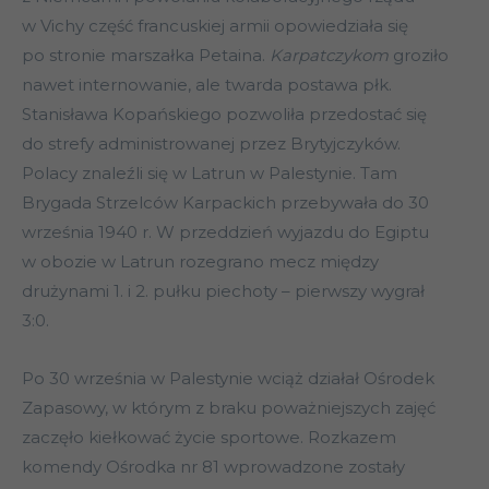
w Vichy część francuskiej armii opowiedziała się
po stronie marszałka Petaina.
Karpatczykom
groziło
nawet internowanie, ale twarda postawa płk.
Stanisława Kopańskiego pozwoliła przedostać się
do strefy administrowanej przez Brytyjczyków.
Polacy znaleźli się w Latrun w Palestynie. Tam
Brygada Strzelców Karpackich przebywała do 30
września 1940 r. W przeddzień wyjazdu do Egiptu
w obozie w Latrun rozegrano mecz między
drużynami 1. i 2. pułku piechoty – pierwszy wygrał
3:0.
Po 30 września w Palestynie wciąż działał Ośrodek
Zapasowy, w którym z braku poważniejszych zajęć
zaczęło kiełkować życie sportowe. Rozkazem
komendy Ośrodka nr 81 wprowadzone zostały