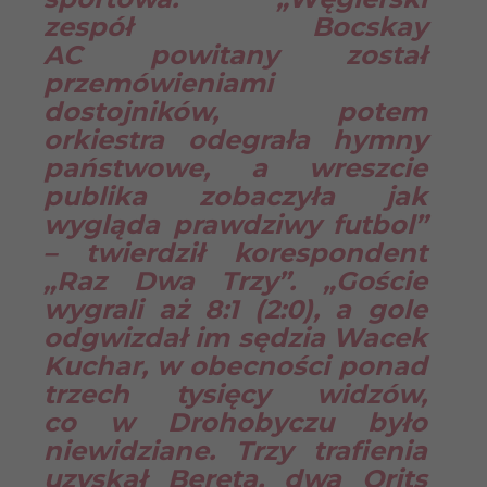
zespół Bocskay
AC powitany został
przemówieniami
dostojników, potem
orkiestra odegrała hymny
państwowe, a wreszcie
publika zobaczyła jak
wygląda prawdziwy futbol”
– twierdził korespondent
„Raz Dwa Trzy”. „Goście
wygrali aż 8:1 (2:0), a gole
odgwizdał im sędzia Wacek
Kuchar, w obecności ponad
trzech tysięcy widzów,
co w Drohobyczu było
niewidziane. Trzy trafienia
uzyskał Bereta, dwa Orits