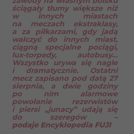
zawody na własnym boisku
ściągały tłumy większe niż
w innych miastach
na meczach ekstraklasy,
a za piłkarzami, gdy jadą
walczyć do innych miast,
ciągną specjalne pociągi,
lux-torpedy, autobusy…
Wszystko urywa się nagle
i dramatycznie. Ostatni
mecz zapisano pod datą 27
sierpnia, a dwie godziny
po nim alarmowe
powołanie rezerwistów
i piersi „junacy” udają się
do szeregów
–
podaje Encyklopedia FUJI