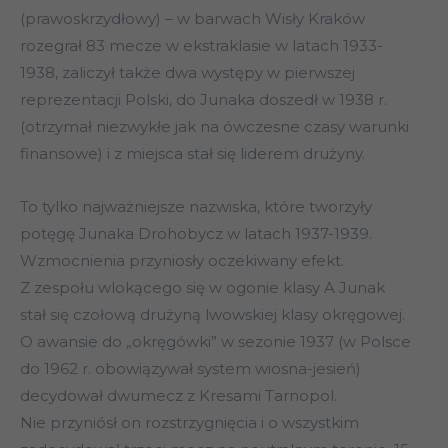
(prawoskrzydłowy) – w barwach Wisły Kraków
rozegrał 83 mecze w ekstraklasie w latach 1933-
1938, zaliczył także dwa występy w pierwszej
reprezentacji Polski, do Junaka doszedł w 1938 r.
(otrzymał niezwykłe jak na ówczesne czasy warunki
finansowe) i z miejsca stał się liderem drużyny.
To tylko najważniejsze nazwiska, które tworzyły
potęgę Junaka Drohobycz w latach 1937-1939.
Wzmocnienia przyniosły oczekiwany efekt.
Z zespołu wlokącego się w ogonie klasy A Junak
stał się czołową drużyną lwowskiej klasy okręgowej.
O awansie do „okręgówki” w sezonie 1937 (w Polsce
do 1962 r. obowiązywał system wiosna-jesień)
decydował dwumecz z Kresami Tarnopol.
Nie przyniósł on rozstrzygnięcia i o wszystkim