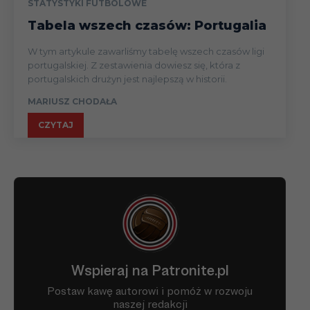
STATYSTYKI FUTBOLOWE
Tabela wszech czasów: Portugalia
W tym artykule zawarliśmy tabelę wszech czasów ligi
portugalskiej. Z zestawienia dowiesz się, która z
portugalskich drużyn jest najlepszą w historii.
MARIUSZ CHODAŁA
CZYTAJ