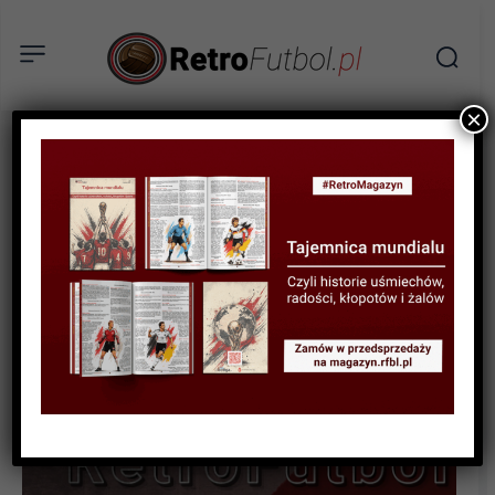
×
STATYSTYKI FUTBOLOWE
STATYSTYKI KLUBOWE
STATYSTYKI REPREZENTACJI
Kluby dla reprezentacji #14
(2002-2005)