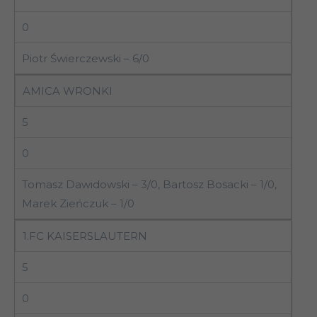
0
Piotr Świerczewski – 6/0
AMICA WRONKI
5
0
Tomasz Dawidowski – 3/0, Bartosz Bosacki – 1/0,
Marek Zieńczuk – 1/0
1.FC KAISERSLAUTERN
5
0