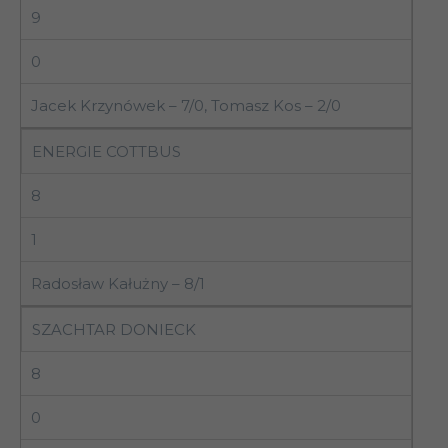
9
0
Jacek Krzynówek – 7/0, Tomasz Kos – 2/0
ENERGIE COTTBUS
8
1
Radosław Kałużny – 8/1
SZACHTAR DONIECK
8
0