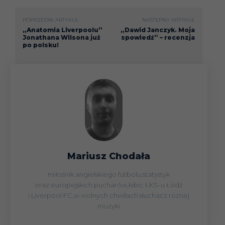
POPRZEDNI ARTYKUŁ
NASTĘPNY ARTYKUŁ
„Anatomia Liverpoolu”
„Dawid Janczyk. Moja
Jonathana Wilsona już
spowiedź” – recenzja
po polsku!
Mariusz Chodała
miłośnik angielskiego futbolu,statystyk
oraz europejskich pucharów,kibic ŁKS-u Łódź
i Liverpool FC,w wolnych chwilach słuchacz różnej
muzyki