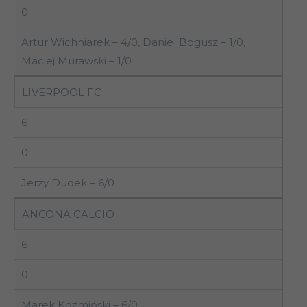
0
Artur Wichniarek – 4/0, Daniel Bogusz – 1/0,
Maciej Murawski – 1/0
LIVERPOOL FC
6
0
Jerzy Dudek – 6/0
ANCONA CALCIO
6
0
Marek Koźmiński – 6/0