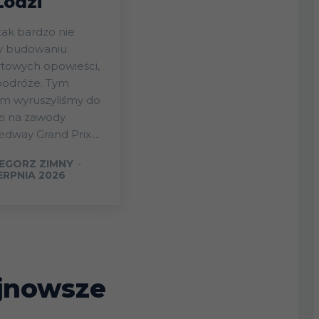
Łodzi
tak bardzo nie
ży budowaniu
towych opowieści,
podróże. Tym
em wyruszyliśmy do
zi na zawody
dway Grand Prix....
EGORZ ZIMNY
-
IERPNIA 2026
jnowsze