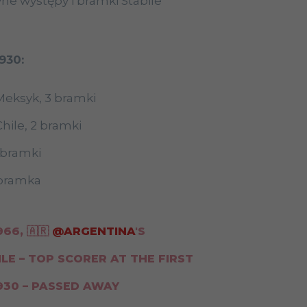
dyne występy i bramki Stabile
930:
Meksyk, 3 bramki
hile, 2 bramki
2 bramki
 bramka
966, 🇦🇷
@ARGENTINA
'S
LE – TOP SCORER AT THE FIRST
930 – PASSED AWAY