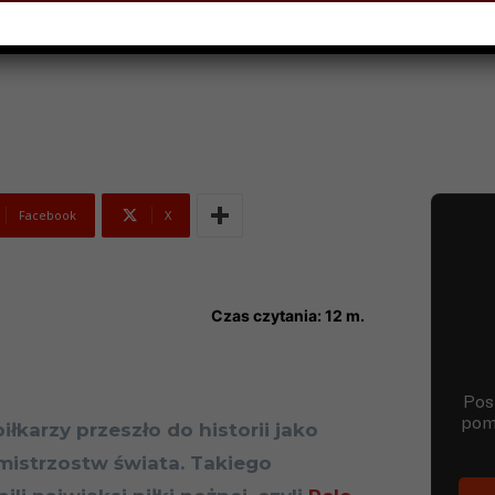
2022
Facebook
X
Czas czytania:
12
m.
łkarzy przeszło do historii jako
mistrzostw świata. Takiego