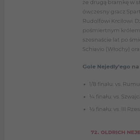
że drugą bramkę w st
ówczesny gracz Spart
Rudolfowi Krcilowi. D
pośmiertnym królem s
szesnaście lat po śmie
Schiavio (Włochy) or
Gole Nejedly’ego na
1/8 finału: vs. Rum
¼ finału: vs. Szwaj
½ finału: vs. III Rz
72. OLDRICH NEJE