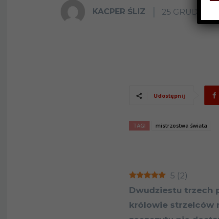
KACPER ŚLIZ
25 GRUDNIA 
Udostępnij
TAGI
mistrzostwa świata
5
(
2
)
Dwudziestu trzech pi
królowie strzelców 