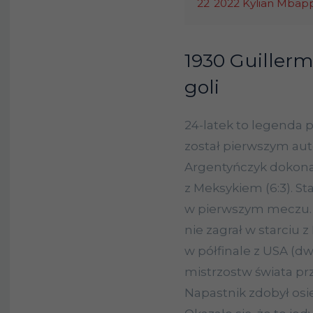
22
2022 Kylian Mbappe
1930 Guillerm
goli
24-latek to legenda p
został pierwszym auto
Argentyńczyk dokona
z Meksykiem (6:3). Sta
w pierwszym meczu. 
nie zagrał w starciu z 
w półfinale z USA (dwa
mistrzostw świata pr
Napastnik zdobył osi