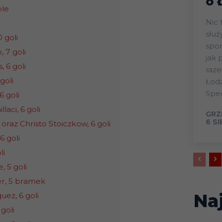
o 
ole
Nic 
słu
 goli
spor
 7 goli
jak 
 6 goli
raz
goli
Łod
Spee
6 goli
laci, 6 goli
GRZ
6 S
oraz Christo Stoiczkow, 6 goli
6 goli
li
, 5 goli
r, 5 bramek
Na
ez, 6 goli
goli