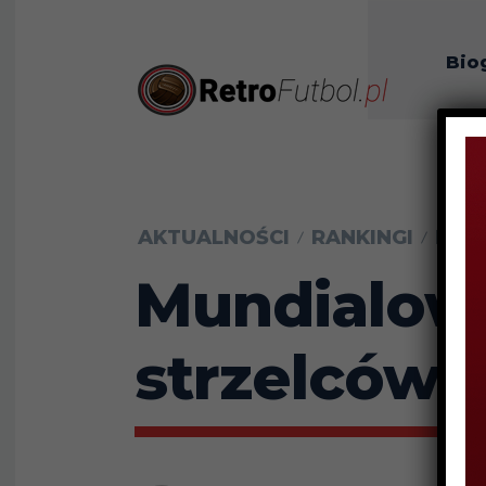
Bio
O n
AKTUALNOŚCI
RANKINGI
HIST
Mundialowi
strzelców 