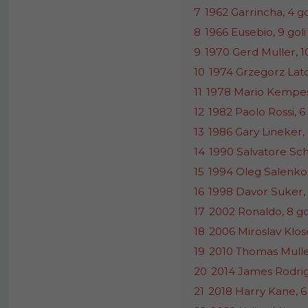
7
1962 Garrincha, 4 g
8
1966 Eusebio, 9 goli
9
1970 Gerd Muller, 10
10
1974 Grzegorz Lato,
11
1978 Mario Kempes,
12
1982 Paolo Rossi, 6 
13
1986 Gary Lineker, 
14
1990 Salvatore Schil
15
1994 Oleg Salenko 
16
1998 Davor Suker, 
17
2002 Ronaldo, 8 go
18
2006 Miroslav Klose
19
2010 Thomas Mulle
20
2014 James Rodrigu
21
2018 Harry Kane, 6 