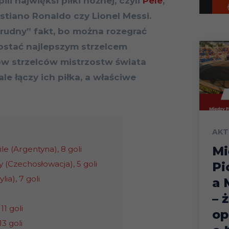
li najwięksi piłki nożnej, czyli
Pele
,
ristiano Ronaldo czy Lionel Messi.
„trudny” fakt, bo można rozegrać
zostać najlepszym strzelcem
ów strzelców mistrzostw świata
ale łączy ich piłka, a właściwe
AKT
Mi
le (Argentyna), 8 goli
y (Czechosłowacja), 5 goli
Pi
ia), 7 goli
a 
– 
11 goli
op
13 goli