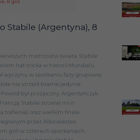
, 8 goli
o Stabile (Argentyna), 8
ierwszych mistrzostw świata. Stabile
rem hat-tricka w historii Mundialu.
ł wyczynu w spotkaniu fazy grupowej
bile nie strzelił bramki jedynie
Powód był prozaiczny. Argentyńczyk
Francją. Stabile strzelał mi.in
 trafienia) oraz wielkim finale
zegranym przez Albicelestes.
em goli w czterech spotkaniach.