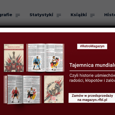
grafie
Statystyki
Książki
Hist
as
Szukaj
ORIA TURNIEJÓW PIŁKARSKICH
 władcy bramek
mistrzostw świa