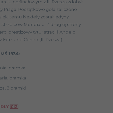
arciu półfinałowym z III Rzeszą zdobył
y Praga. Początkowo gola zaliczono
zięki temu Nejdely został jedyny
trzelców Mundialu. Z drugiej strony
rci prestiżowy tytuł stracili: Angelo
az Edmund Conen (III Rzesza)
 MŚ 1934:
unia, bramka
caria, bramka
esza, 3 bramki
DLY 🇨🇿