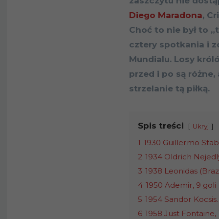
zaszczytu nie dostąpi
Diego Maradona
, C
Choć to nie był to 
cztery spotkania i 
Mundialu. Losy król
przed i po są różne, 
strzelanie tą piłką.
Spis treści
Ukryj
1
1930 Guillermo Stabi
2
1934 Oldrich Nejedl
3
1938 Leonidas (Brazyl
4
1950 Ademir, 9 goli
5
1954 Sandor Kocsis. 
6
1958 Just Fontaine, 