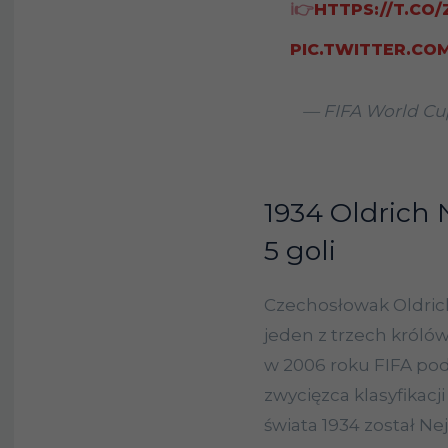
ℹ️👉
HTTPS://T.CO
PIC.TWITTER.C
— FIFA World C
1934 Oldrich 
5 goli
Czechosłowak Oldrich
jeden z trzech króló
w 2006 roku FIFA pod
zwycięzca klasyfikacj
świata 1934 został Ne