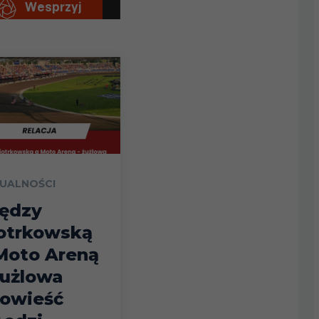
UALNOŚCI
ędzy
otrkowską
Moto Areną
żużlowa
owieść