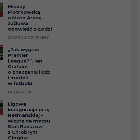
Między
Piotrkowską
a Moto Areną –
żużlowa
opowieść o Łodzi
GRZEGORZ ZIMNY
„Jak wygrać
Premier
League?”. Ian
Graham
o znaczeniu liczb
i modeli
w futbolu
REDAKCJA
Ligowa
inauguracja przy
Hetmańskiej –
wizyta na meczu
Stali Rzeszów
z Chrobrym
Głogów