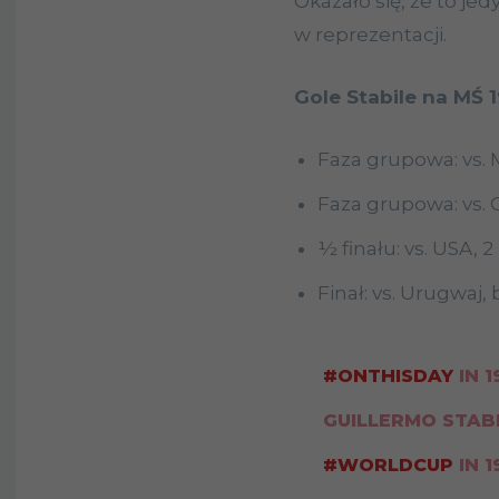
Okazało się, że to je
w reprezentacji.
Gole Stabile na MŚ 1
Faza grupowa: vs. 
Faza grupowa: vs. C
½ finału: vs. USA, 
Finał: vs. Urugwaj,
#ONTHISDAY
IN 1
GUILLERMO STABI
#WORLDCUP
IN 1