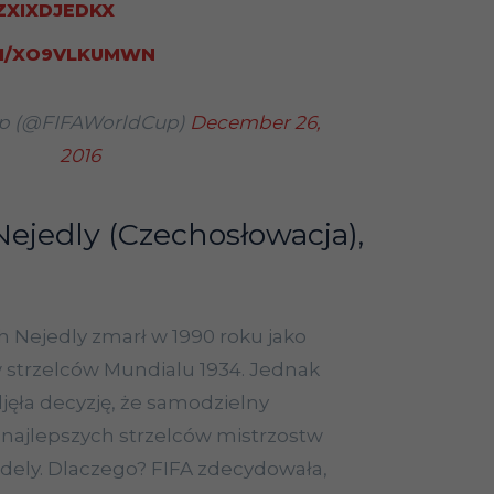
/ZXIXDJEDKX
OM/XO9VLKUMWN
up (@FIFAWorldCup)
December 26,
2016
Nejedly (Czechosłowacja),
 Nejedly zmarł w 1990 roku jako
w strzelców Mundialu 1934. Jednak
jęła decyzję, że samodzielny
i najlepszych strzelców mistrzostw
jdely. Dlaczego? FIFA zdecydowała,