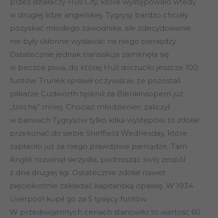
przez działaczy Hull City, które występowało wtedy
w drugiej lidze angielskiej. Tygrysy bardzo chciały
pozyskać młodego zawodnika, ale zdecydowanie
nie były skłonne wydawać na niego pieniędzy.
Ostatecznie jednak transakcja zamknęła się
w beczce piwa, do której Hull dorzuciło jeszcze 100
funtów. Trunek sprawił oczywiście, że pozostali
piłkarze Cudworth tęsknili za Blenkinsopem już
„trochę” mniej. Chociaż młodzieniec zaliczył
w barwach Tygrysów tylko kilka występów, to zdołał
przekonać do siebie Sheffield Wednesday, które
zapłaciło już za niego prawdziwe pieniądze. Tam
Anglik rozwinął skrzydła, podnosząc swój zespól
z dna drugiej ligi. Ostatecznie zdołał nawet
pięciokrotnie zakładać kapitańską opaskę. W 1934
Liverpool kupił go za 5 tysięcy funtów.
W przedwojennych cenach stanowiło to wartość 60