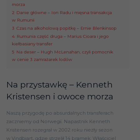
morza
2
Danie główne – Ion Radu i mięsna transakcja
w Rumunii
3
Czas na alkoholową popitkę – Ernie Blenkinsop
4
Rumunia część druga – Marius Cioara i jego
kiełbasiany transfer
5
Na deser – Hugh McLenahan, czyli pomocnik
w cenie 3 zamrażarek lodów
Na przystawkę – Kenneth
Kristensen i owoce morza
Naszą przygodę po absurdalnych transferach
zaczniemy od Norwegii. Napastnik Kenneth
Kristensen rozegrał w 2002 roku niezły sezon
w Vindbjart, gdzie strzelił 14 bramek. Właściciel