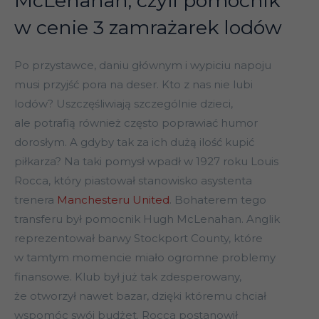
McLenahan, czyli pomocnik
w cenie 3 zamrażarek lodów
Po przystawce, daniu głównym i wypiciu napoju
musi przyjść pora na deser. Kto z nas nie lubi
lodów? Uszczęśliwiają szczególnie dzieci,
ale potrafią również często poprawiać humor
dorosłym. A gdyby tak za ich dużą ilość kupić
piłkarza? Na taki pomysł wpadł w 1927 roku Louis
Rocca, który piastował stanowisko asystenta
trenera
Manchesteru United
. Bohaterem tego
transferu był pomocnik Hugh McLenahan. Anglik
reprezentował barwy Stockport County, które
w tamtym momencie miało ogromne problemy
finansowe. Klub był już tak zdesperowany,
że otworzył nawet bazar, dzięki któremu chciał
wspomóc swój budżet. Rocca postanowił