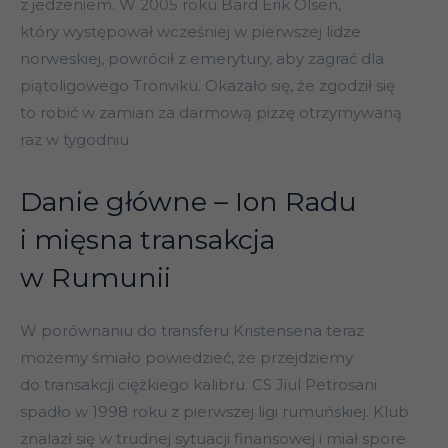
z jedzeniem. W 2005 roku Bard Erik Olsen,
który występował wcześniej w pierwszej lidze
norweskiej, powrócił z emerytury, aby zagrać dla
piątoligowego Tronviku. Okazało się, że zgodził się
to robić w zamian za darmową pizzę otrzymywaną
raz w tygodniu.
Danie główne – Ion Radu
i mięsna transakcja
w Rumunii
W porównaniu do transferu Kristensena teraz
możemy śmiało powiedzieć, że przejdziemy
do transakcji ciężkiego kalibru. CS Jiul Petrosani
spadło w 1998 roku z pierwszej ligi rumuńskiej. Klub
znalazł się w trudnej sytuacji finansowej i miał spore