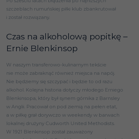
Po sześciu latach błądzenia po najniższych
szczeblach rumuńskiej piłki klub zbankrutował
i został rozwiązany.
Czas na alkoholową popitkę –
Ernie Blenkinsop
W naszym transferowo-kulinarnym tekście
nie może zabraknąć również miejsca na napój.
Nie będziemy się szczypać i będzie to od razu
alkohol. Kolejna historia dotyczy młodego Erniego
Blenkinsopa, który był synem górnika z Barnsley
w Anglii. Pracował on pod ziemią na pełen etat,
a w piłkę grał dorywczo w weekendy w barwach
lokalnej drużyny Cudworth United Methodists.
W 1921 Blenkinsop został zauważony