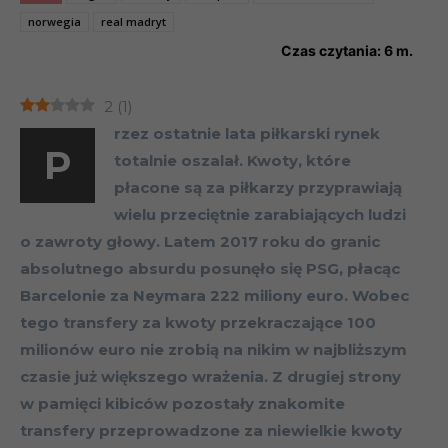
norwegia
real madryt
Czas czytania:
6
m.
2
(
1
)
rzez ostatnie lata piłkarski rynek
P
totalnie oszalał. Kwoty, które
płacone są za piłkarzy przyprawiają
wielu przeciętnie zarabiających ludzi
o zawroty głowy. Latem 2017 roku do granic
absolutnego absurdu posunęło się PSG, płacąc
Barcelonie za Neymara 222 miliony euro. Wobec
tego transfery za kwoty przekraczające 100
milionów euro nie zrobią na nikim w najbliższym
czasie już większego wrażenia. Z drugiej strony
w pamięci kibiców pozostały znakomite
transfery przeprowadzone za niewielkie kwoty