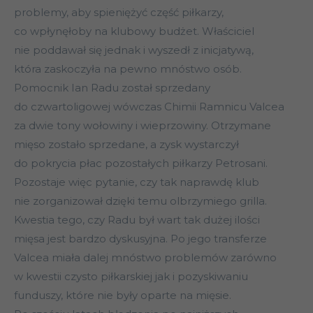
problemy, aby spieniężyć część piłkarzy,
co wpłynęłoby na klubowy budżet. Właściciel
nie poddawał się jednak i wyszedł z inicjatywą,
która zaskoczyła na pewno mnóstwo osób.
Pomocnik Ian Radu został sprzedany
do czwartoligowej wówczas Chimii Ramnicu Valcea
za dwie tony wołowiny i wieprzowiny. Otrzymane
mięso zostało sprzedane, a zysk wystarczył
do pokrycia płac pozostałych piłkarzy Petrosani.
Pozostaje więc pytanie, czy tak naprawdę klub
nie zorganizował dzięki temu olbrzymiego grilla.
Kwestia tego, czy Radu był wart tak dużej ilości
mięsa jest bardzo dyskusyjna. Po jego transferze
Valcea miała dalej mnóstwo problemów zarówno
w kwestii czysto piłkarskiej jak i pozyskiwaniu
funduszy, które nie były oparte na mięsie.