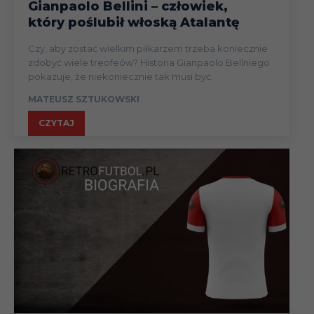
Gianpaolo Bellini – człowiek,
który poślubił włoską Atalantę
Czy, aby zostać wielkim piłkarzem trzeba koniecznie
zdobyć wiele treofeów? Historia Gianpaolo Bellniego
pokazuje, że niekoniecznie tak musi być.
MATEUSZ SZTUKOWSKI
CZYTAJ