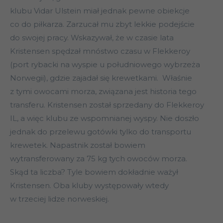
klubu Vidar Ulstein miał jednak pewne obiekcje
co do piłkarza. Zarzucał mu zbyt lekkie podejście
do swojej pracy. Wskazywał, że w czasie lata
Kristensen spędzał mnóstwo czasu w Flekkeroy
(port rybacki na wyspie u południowego wybrzeża
Norwegii), gdzie zajadał się krewetkami. Właśnie
z tymi owocami morza, związana jest historia tego
transferu. Kristensen został sprzedany do Flekkeroy
IL, a więc klubu ze wspomnianej wyspy. Nie doszło
jednak do przelewu gotówki tylko do transportu
krewetek. Napastnik został bowiem
wytransferowany za 75 kg tych owoców morza.
Skąd ta liczba? Tyle bowiem dokładnie ważył
Kristensen. Oba kluby występowały wtedy
w trzeciej lidze norweskiej.