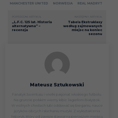
MANCHESTER UNITED
NORWEGIA
REAL MADRYT
POPRZEDNI ARTYKUŁ
NASTĘPNY ARTYKUŁ
„L.F.C. 125 lat. Historia
Tabela Ekstraklasy
alternatywna” –
według zajmowanych
recenzja
miejsc na koniec
sezonu
Mateusz Sztukowski
Fanatyk Juventusu i wielki pasjonat włoskiego futbolu.
Na gruncie polskim wierny kibic Jagielloni Białystok.
W wolnych chwilach lubi oddawać się bieganiu, nauce
języków obcych i słuchaniu muzyki. Z wykształcenia
historyk, który od zawsze stawiał na pierwszym miejscu