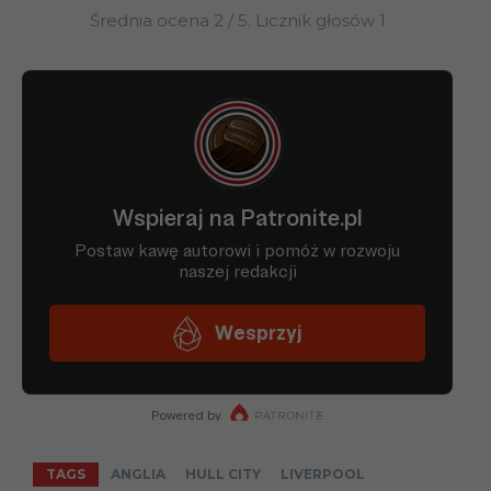
Średnia ocena
2
/ 5. Licznik głosów
1
TAGS
ANGLIA
HULL CITY
LIVERPOOL