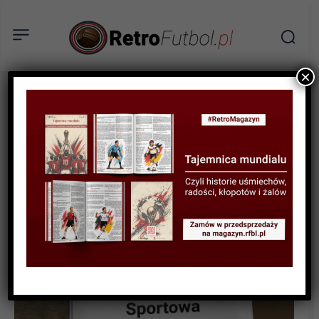
×
SPORTOWA HISTORIA
Najbardziej absurdalne
transfery: kupieni za
kiełbasę, lody, krewetki