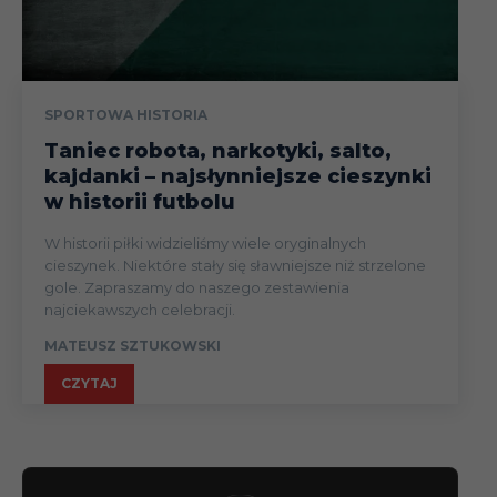
SPORTOWA HISTORIA
Taniec robota, narkotyki, salto,
kajdanki – najsłynniejsze cieszynki
w historii futbolu
W historii piłki widzieliśmy wiele oryginalnych
cieszynek. Niektóre stały się sławniejsze niż strzelone
gole. Zapraszamy do naszego zestawienia
najciekawszych celebracji.
MATEUSZ SZTUKOWSKI
CZYTAJ