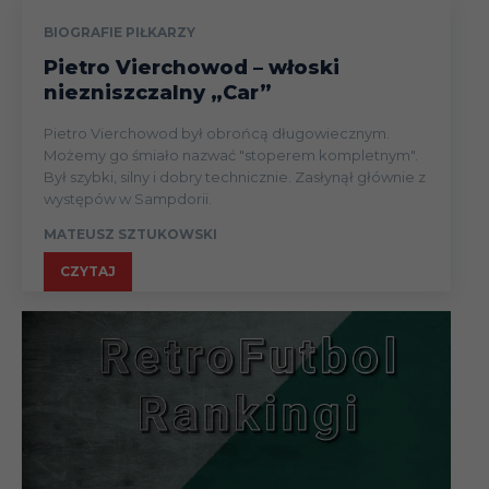
BIOGRAFIE PIŁKARZY
Pietro Vierchowod – włoski
niezniszczalny „Car”
Pietro Vierchowod był obrońcą długowiecznym.
Możemy go śmiało nazwać "stoperem kompletnym".
Był szybki, silny i dobry technicznie. Zasłynął głównie z
występów w Sampdorii.
MATEUSZ SZTUKOWSKI
CZYTAJ