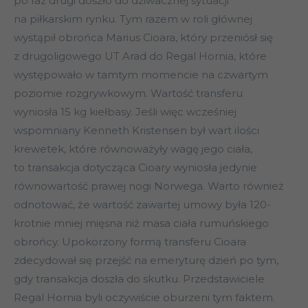
po raz drugi doszło do dziwacznej sytuacji
na piłkarskim rynku. Tym razem w roli głównej
wystąpił obrońca Marius Cioara, który przeniósł się
z drugoligowego UT Arad do Regal Hornia, które
występowało w tamtym momencie na czwartym
poziomie rozgrywkowym. Wartość transferu
wyniosła 15 kg kiełbasy. Jeśli więc wcześniej
wspomniany Kenneth Kristensen był wart ilości
krewetek, które równoważyły wagę jego ciała,
to transakcja dotycząca Cioary wyniosła jedynie
równowartość prawej nogi Norwega. Warto również
odnotować, że wartość zawartej umowy była 120-
krotnie mniej mięsna niż masa ciała rumuńskiego
obrońcy. Upokorzony formą transferu Cioara
zdecydował się przejść na emeryturę dzień po tym,
gdy transakcja doszła do skutku. Przedstawiciele
Regal Hornia byli oczywiście oburzeni tym faktem.