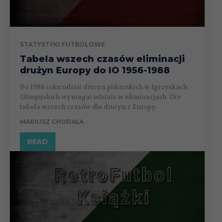
STATYSTYKI FUTBOLOWE
Tabela wszech czasów eliminacji
drużyn Europy do IO 1956-1988
Do 1988 roku udział drużyn piłkarskich w Igrzyskach
Olimpijskich wymagał udziału w eliminacjach. Oto
tabela wszech czasów dla drużyn z Europy.
MARIUSZ CHODAŁA
READ