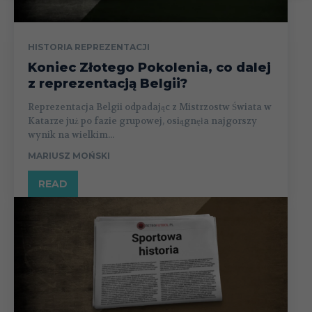
HISTORIA REPREZENTACJI
Koniec Złotego Pokolenia, co dalej
z reprezentacją Belgii?
Reprezentacja Belgii odpadając z Mistrzostw Świata w
Katarze już po fazie grupowej, osiągnęła najgorszy
wynik na wielkim...
MARIUSZ MOŃSKI
READ