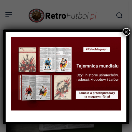
×
europa
Tag: