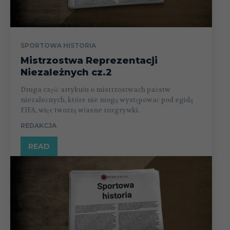
SPORTOWA HISTORIA
Mistrzostwa Reprezentacji
Niezależnych cz.2
Druga część artykułu o mistrzostwach państw
niezależnych, które nie mogą występować pod egidą
FIFA, więc tworzą własne rozgrywki.
REDAKCJA
READ