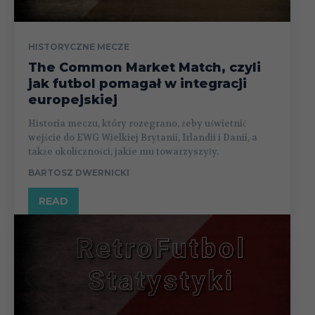
HISTORYCZNE MECZE
The Common Market Match, czyli
jak futbol pomagał w integracji
europejskiej
Historia meczu, który rozegrano, żeby uświetnić
wejście do EWG Wielkiej Brytanii, Irlandii i Danii, a
także okoliczności, jakie mu towarzyszyły.
BARTOSZ DWERNICKI
READ