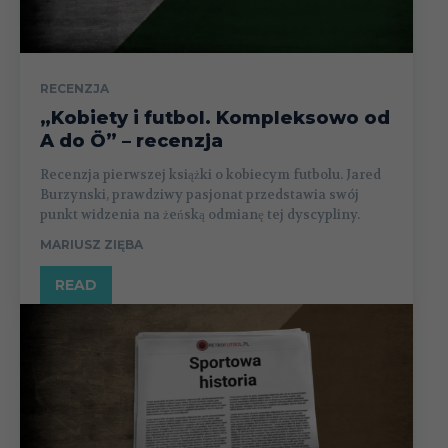
RECENZJA
„Kobiety i futbol. Kompleksowo od
A do Ö” – recenzja
Recenzja pierwszej książki o kobiecym futbolu. Jared
Burzynski, prawdziwy pasjonat przedstawia swój
punkt widzenia na żeńską odmianę tej dyscypliny.
MARIUSZ ZIĘBA
READ