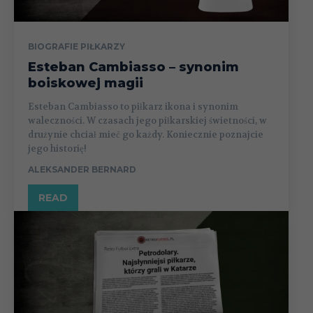
BIOGRAFIE PIŁKARZY
Esteban Cambiasso – synonim
boiskowej magii
Esteban Cambiasso to piłkarz ikona i synonim
waleczności. W czasach jego piłkarskiej świetności, w
drużynie chciał mieć go każdy. Koniecznie poznajcie
jego historię!
ALEKSANDER BERNARD
READ