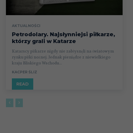
AKTUALNOŚCI
Petrodolary. Najsłynniejsi piłkarze,
którzy grali w Katarze
Katarscy piłkarze nigdy nie zabłysnęli na światowym
rynku piłki nożnej. Jednak pieniądze z niewielkiego
kraju Bliskiego Wschodu...
KACPER ŚLIZ
READ