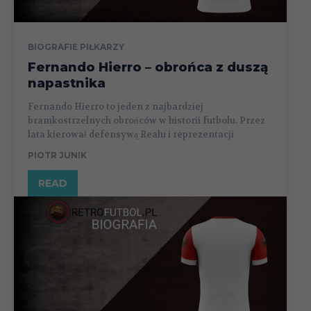
BIOGRAFIE PIŁKARZY
Fernando Hierro – obrońca z duszą
napastnika
Fernando Hierro to jeden z najbardziej
bramkostrzelnych obrońców w historii futbolu. Przez
lata kierował defensywą Realu i reprezentacji
PIOTR JUNIK
READ