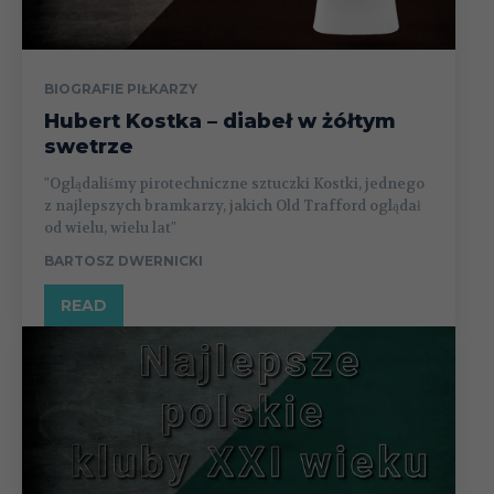
BIOGRAFIE PIŁKARZY
Hubert Kostka – diabeł w żółtym
swetrze
"Oglądaliśmy pirotechniczne sztuczki Kostki, jednego
z najlepszych bramkarzy, jakich Old Trafford oglądał
od wielu, wielu lat"
BARTOSZ DWERNICKI
READ