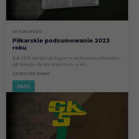
AKTUALNOŚCI
Piłkarskie podsumowanie 2023
roku
Rok 2023 nie był tak bogaty w wydarzenia piłkarskie,
jak ubiegły, ale nie oznacza to, że nic...
GRZEGORZ ZIMNY
READ