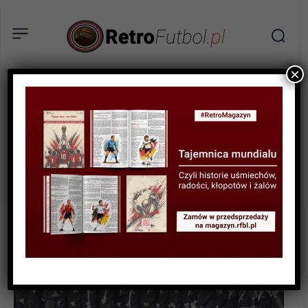
×
Raków
Tag:
Częstochowa