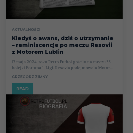
AKTUALNOŚCI
Kiedyś o awans, dziś o utrzymanie
– reminiscencje po meczu Resovii
z Motorem Lublin
17 maja 2024 roku Retro Futbol gościło na meczu 33.
kolejki Fortuna 1. Ligi. Resovia podejmowała Motor...
GRZEGORZ ZIMNY
READ