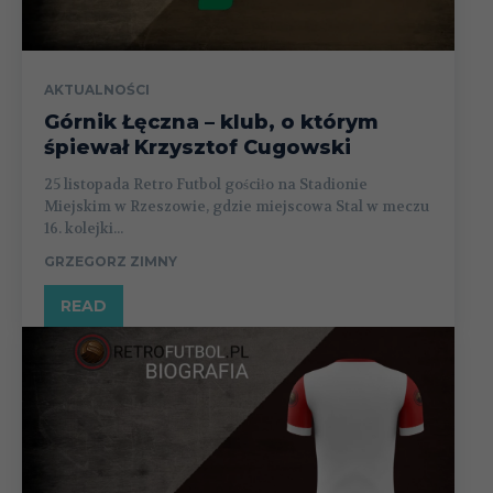
AKTUALNOŚCI
Górnik Łęczna – klub, o którym
śpiewał Krzysztof Cugowski
25 listopada Retro Futbol gościło na Stadionie
Miejskim w Rzeszowie, gdzie miejscowa Stal w meczu
16. kolejki...
GRZEGORZ ZIMNY
READ