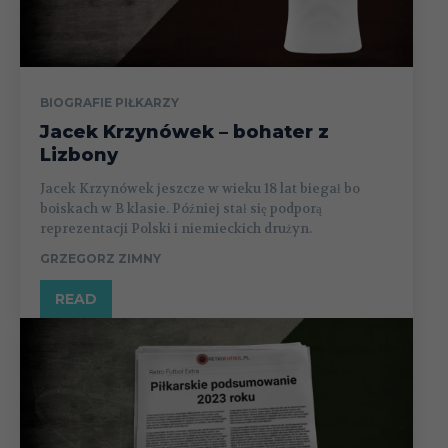
BIOGRAFIE PIŁKARZY
Jacek Krzynówek – bohater z
Lizbony
Jacek Krzynówek jeszcze w wieku 18 lat biegał bo
boiskach w B klasie. Później stał się podporą
reprezentacji Polski i niemieckich drużyn.
GRZEGORZ ZIMNY
READ