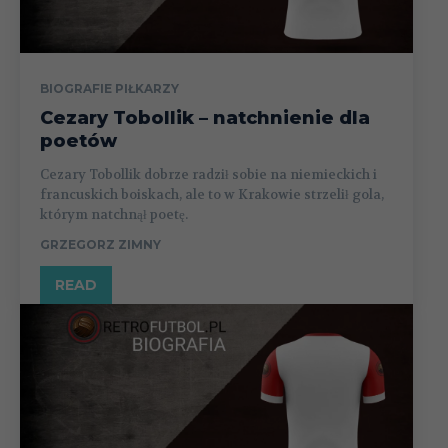
BIOGRAFIE PIŁKARZY
Cezary Tobollik – natchnienie dla
poetów
Cezary Tobollik dobrze radził sobie na niemieckich i
francuskich boiskach, ale to w Krakowie strzelił gola,
którym natchnął poetę.
GRZEGORZ ZIMNY
READ