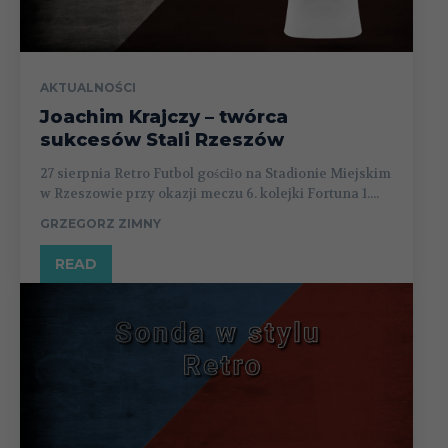
AKTUALNOŚCI
Joachim Krajczy – twórca
sukcesów Stali Rzeszów
27 sierpnia Retro Futbol gościło na Stadionie Miejskim
w Rzeszowie przy okazji meczu 6. kolejki Fortuna 1....
GRZEGORZ ZIMNY
READ