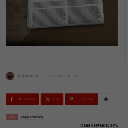
REDAKCJA
10 CZERWCA 2015
Facebook
X
Pinterest
TAGI
copa america
Czas czytania:
3
m.