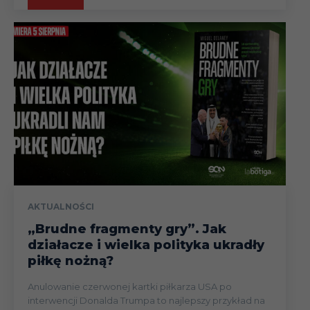
AKTUALNOŚCI
„Brudne fragmenty gry”. Jak
działacze i wielka polityka ukradły
piłkę nożną?
Anulowanie czerwonej kartki piłkarza USA po
interwencji Donalda Trumpa to najlepszy przykład na