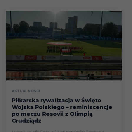
AKTUALNOŚCI
Piłkarska rywalizacja w Święto
Wojska Polskiego – reminiscencje
po meczu Resovii z Olimpią
Grudziądz
Mecz 4 kolejki Betclic 2. Ligi pomiędzy Resovią a