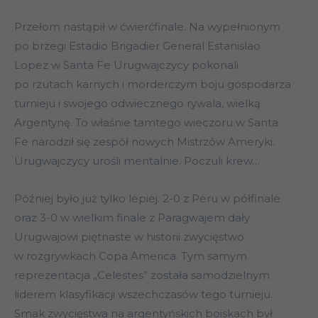
Przełom nastąpił w ćwierćfinale. Na wypełnionym
po brzegi Estadio Brigadier General Estanislao
Lopez w Santa Fe Urugwajczycy pokonali
po rzutach karnych i morderczym boju gospodarza
turnieju i swojego odwiecznego rywala, wielką
Argentynę. To właśnie tamtego wieczoru w Santa
Fe narodził się zespół nowych Mistrzów Ameryki.
Urugwajczycy urośli mentalnie. Poczuli krew…
Później było już tylko lepiej. 2-0 z Peru w półfinale
oraz 3-0 w wielkim finale z Paragwajem dały
Urugwajowi piętnaste w historii zwycięstwo
w rozgrywkach Copa America. Tym samym
reprezentacja „Celestes” została samodzielnym
liderem klasyfikacji wszechczasów tego turnieju.
Smak zwycięstwa na argentyńskich boiskach był