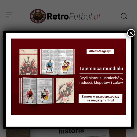
×
SPORTOWA HISTORIA
Copa America 2011 – triumf
Garra Charrua