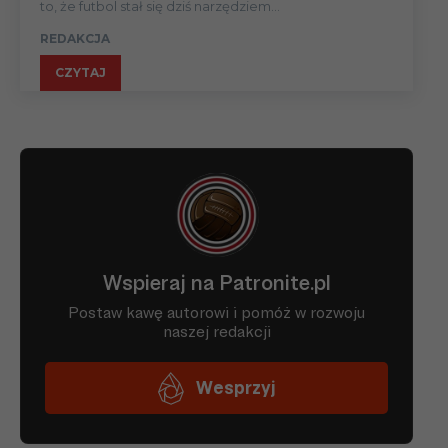
to, że futbol stał się dziś narzędziem...
REDAKCJA
CZYTAJ