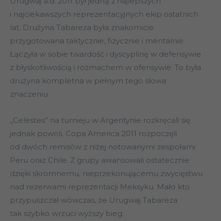
Urugwaj a.d. 2011 był jedną z najlepszych
i najciekawszych reprezentacyjnych ekip ostatnich
lat. Drużyna Tabareza była znakomicie
przygotowana taktycznie, fizycznie i mentalnie.
Łączyła w sobie twardość i dyscyplinę w defensywie
z błyskotliwością i rozmachem w ofensywie. To była
drużyna kompletna w pełnym tego słowa
znaczeniu.
„Celestes” na turnieju w Argentynie rozkręcali się
jednak powoli. Copa America 2011 rozpoczęli
od dwóch remisów z niżej notowanymi zespołami
Peru oraz Chile. Z grupy awansowali ostatecznie
dzięki skromnemu, nieprzekonującemu zwycięstwu
nad rezerwami reprezentacji Meksyku. Mało kto
przypuszczał wówczas, że Urugwaj Tabareza
tak szybko wrzuci wyższy bieg.