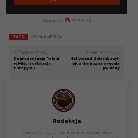
TAGS
COPA AMERICA
POPRZEDNI ARTYKUŁ
NASTĘPNY ARTYKUŁ
Reprezentacja Polski
Hollywood United, czyli
w Mistrzostwach
jak piłka nożna opętała
Europy #3
gwiazdy
Redakcja
Jesteśmy niczym Corinthians — przesiąknięci