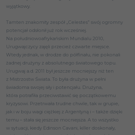
wyjątkowy.
Tamten znakomity zespół „Celestes” swój ogromny
potencjał odsłonił już rok wcześniej.
Na południowoafrykańskim Mundialu 2010,
Urugwajczycy zajęli przecież czwarte miejsce.
Wtedy jednak, w drodze do półfinału, nie pokonali
żadnej drużyny z absolutnego światowego topu.
Urugwaj a.d. 2011 był jeszcze mocniejszy niż ten
z Mistrzostw Świata. To była drużyna w pełni
świadoma swojej siły i potencjału. Drużyna,
która potrafiła przeciwstawić się początkowemu
kryzysowi. Przetrwała trudne chwile, tak w grupie,
jak i w boju wagi ciężkiej z Argentyną i – także dzięki
temu – stała się jeszcze mocniejsza. A to wszystko
w sytuacji, kiedy Edinson Cavani, killer doskonały,