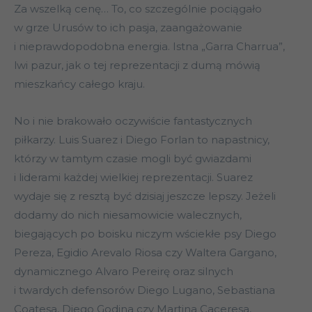
Za wszelką cenę… To, co szczególnie pociągało
w grze Urusów to ich pasja, zaangażowanie
i nieprawdopodobna energia. Istna „Garra Charrua”,
lwi pazur, jak o tej reprezentacji z dumą mówią
mieszkańcy całego kraju.
No i nie brakowało oczywiście fantastycznych
piłkarzy. Luis Suarez i Diego Forlan to napastnicy,
którzy w tamtym czasie mogli być gwiazdami
i liderami każdej wielkiej reprezentacji. Suarez
wydaje się z resztą być dzisiaj jeszcze lepszy. Jeżeli
dodamy do nich niesamowicie walecznych,
biegających po boisku niczym wściekłe psy Diego
Pereza, Egidio Arevalo Riosa czy Waltera Gargano,
dynamicznego Alvaro Pereirę oraz silnych
i twardych defensorów Diego Lugano, Sebastiana
Coatesa, Diego Godina czy Martina Caceresa,