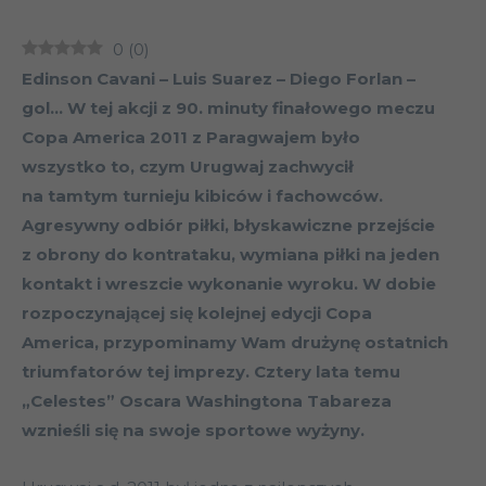
0
(
0
)
Edinson Cavani – Luis Suarez – Diego Forlan –
gol…
W tej akcji z 90. minuty finałowego meczu
Copa America 2011 z Paragwajem było
wszystko to, czym Urugwaj zachwycił
na tamtym turnieju kibiców i fachowców.
Agresywny odbiór piłki, błyskawiczne przejście
z obrony do kontrataku, wymiana piłki na jeden
kontakt i wreszcie wykonanie wyroku. W dobie
rozpoczynającej się kolejnej edycji Copa
America, przypominamy Wam drużynę ostatnich
triumfatorów tej imprezy. Cztery lata temu
„Celestes” Oscara Washingtona Tabareza
wznieśli się na swoje sportowe wyżyny.