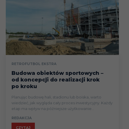
RETROFUTBOL EKSTRA
Budowa obiektów sportowych –
od koncepcji do realizacji krok
po kroku
Planując budowę hali, stadionu lub boiska, warto
wiedzieć, jak wygląda cały proces inwestycyjny. Każdy
etap ma wpływ na późniejsze użytkowanie...
REDAKCJA
CZYTAJ