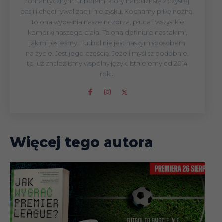
romantycznym futbolem, który narodził się z czystej
pasji i chęci rywalizacji, nie zysku. Kochamy piłkę nożną.
To ona wypełnia nasze nozdrza, płuca i wszystkie
komórki naszego ciała. To ona definiuje nas takimi,
jakimi jesteśmy. Futbol nie jest naszym sposobem
na życie. Jest jego częścią. Jeżeli myślisz podobnie,
to już znaleźliśmy wspólny język. Istniejemy od 2014
roku.
Więcej tego autora