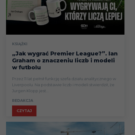
KSIĄŻKI
„Jak wygrać Premier League?”. Ian
Graham o znaczeniu liczb i modeli
w futbolu
Przez 11 lat pełnił funkcję szefa działu analitycznego w
Liverpoolu. Na podstawie liczb i modeli stwierdził, że
Jurgen Klopp jest...
REDAKCJA
CZYTAJ