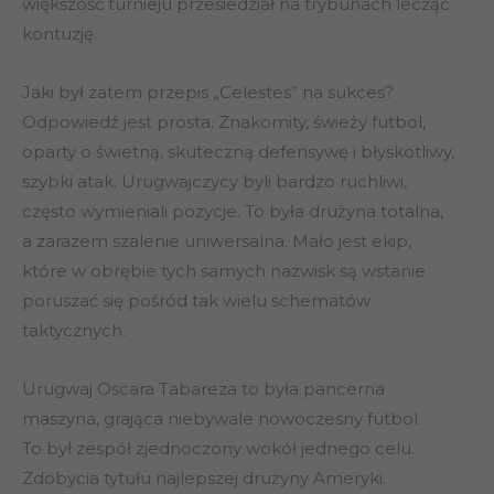
większość turnieju przesiedział na trybunach lecząc
kontuzję.
Jaki był zatem przepis „Celestes” na sukces?
Odpowiedź jest prosta. Znakomity, świeży futbol,
oparty o świetną, skuteczną defensywę i błyskotliwy,
szybki atak. Urugwajczycy byli bardzo ruchliwi,
często wymieniali pozycje. To była drużyna totalna,
a zarazem szalenie uniwersalna. Mało jest ekip,
które w obrębie tych samych nazwisk są wstanie
poruszać się pośród tak wielu schematów
taktycznych.
Urugwaj Oscara Tabareza to była pancerna
maszyna, grająca niebywale nowoczesny futbol.
To był zespół zjednoczony wokół jednego celu.
Zdobycia tytułu najlepszej drużyny Ameryki.