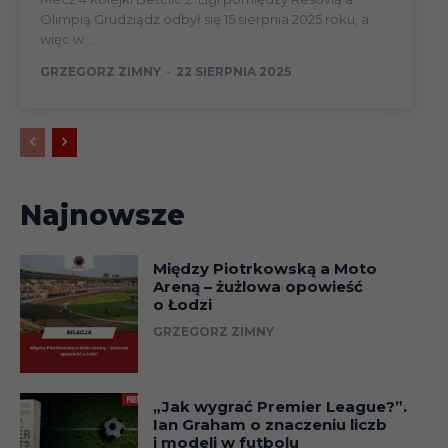
Olimpią Grudziądz odbył się 15 sierpnia 2025 roku, a
więc w...
GRZEGORZ ZIMNY
-
22 SIERPNIA 2025
Najnowsze
Między Piotrkowską a Moto
Areną – żużlowa opowieść
o Łodzi
GRZEGORZ ZIMNY
„Jak wygrać Premier League?”.
Ian Graham o znaczeniu liczb
i modeli w futbolu