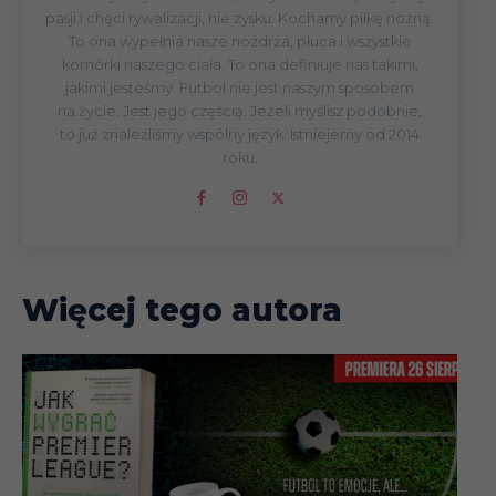
pasji i chęci rywalizacji, nie zysku. Kochamy piłkę nożną.
To ona wypełnia nasze nozdrza, płuca i wszystkie
komórki naszego ciała. To ona definiuje nas takimi,
jakimi jesteśmy. Futbol nie jest naszym sposobem
na życie. Jest jego częścią. Jeżeli myślisz podobnie,
to już znaleźliśmy wspólny język. Istniejemy od 2014
roku.
Więcej tego autora