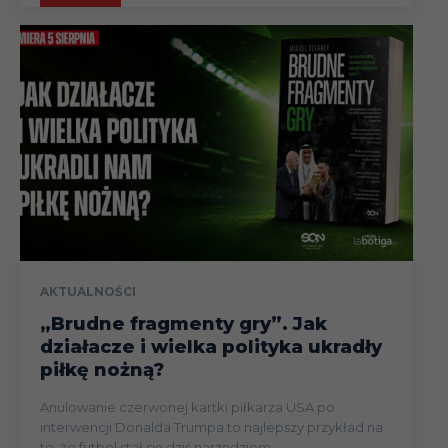
AKTUALNOŚCI
„Brudne fragmenty gry”. Jak
działacze i wielka polityka ukradły
piłkę nożną?
Anulowanie czerwonej kartki piłkarza USA po
interwencji Donalda Trumpa to najlepszy przykład na
to, że futbol stał się dziś narzędziem...