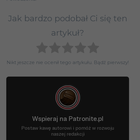
Jak bardzo podobał Ci się ten
artykuł?
Nikt jeszcze nie ocenił tego artykułu. Bądź pierwszy!