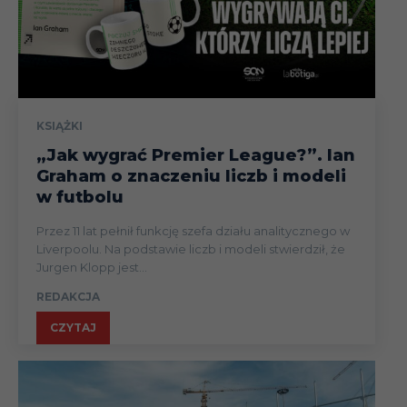
KSIĄŻKI
„Jak wygrać Premier League?”. Ian
Graham o znaczeniu liczb i modeli
w futbolu
Przez 11 lat pełnił funkcję szefa działu analitycznego w
Liverpoolu. Na podstawie liczb i modeli stwierdził, że
Jurgen Klopp jest...
REDAKCJA
CZYTAJ