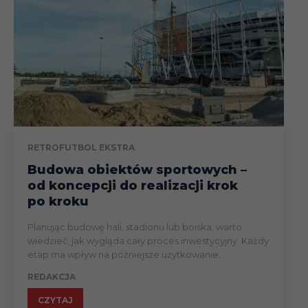
RETROFUTBOL EKSTRA
Budowa obiektów sportowych –
od koncepcji do realizacji krok
po kroku
Planując budowę hali, stadionu lub boiska, warto
wiedzieć, jak wygląda cały proces inwestycyjny. Każdy
etap ma wpływ na późniejsze użytkowanie...
REDAKCJA
CZYTAJ