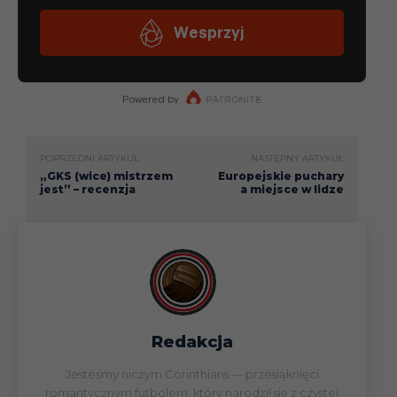
POPRZEDNI ARTYKUŁ
NASTĘPNY ARTYKUŁ
„GKS (wice) mistrzem
Europejskie puchary
jest” – recenzja
a miejsce w lidze
Redakcja
Jesteśmy niczym Corinthians — przesiąknięci
romantycznym futbolem, który narodził się z czystej