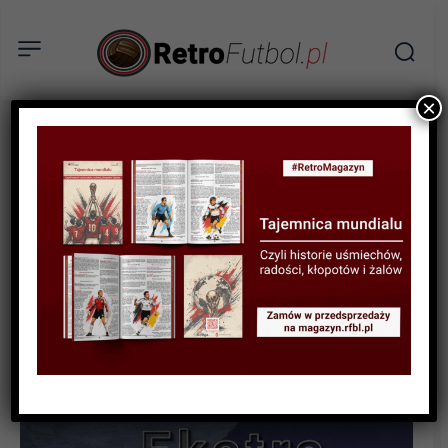
×
AKTUALNOŚCI
Wygraj książkę „Moja
historia futbolu 2”