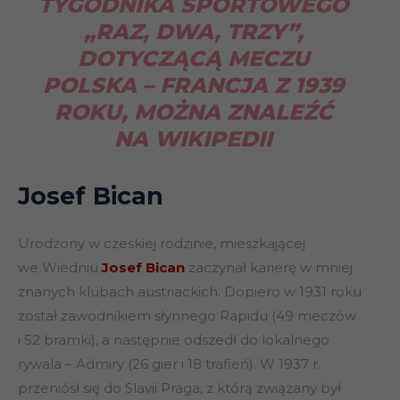
TYGODNIKA SPORTOWEGO
„RAZ, DWA, TRZY”,
DOTYCZĄCĄ MECZU
POLSKA – FRANCJA Z 1939
ROKU, MOŻNA ZNALEŹĆ
NA WIKIPEDII
Josef Bican
Urodzony w czeskiej rodzinie, mieszkającej
we Wiedniu
Josef Bican
zaczynał karierę w mniej
znanych klubach austriackich. Dopiero w 1931 roku
został zawodnikiem słynnego Rapidu (49 meczów
i 52 bramki), a następnie odszedł do lokalnego
rywala – Admiry (26 gier i 18 trafień). W 1937 r.
przeniósł się do Slavii Praga, z którą związany był