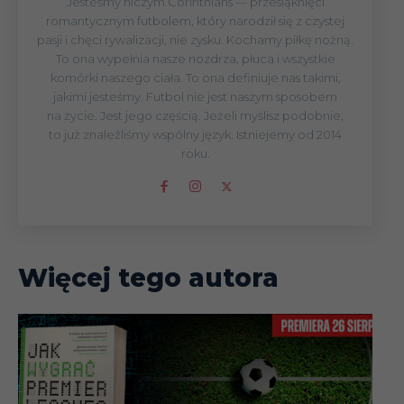
Jesteśmy niczym Corinthians — przesiąknięci
romantycznym futbolem, który narodził się z czystej
pasji i chęci rywalizacji, nie zysku. Kochamy piłkę nożną.
To ona wypełnia nasze nozdrza, płuca i wszystkie
komórki naszego ciała. To ona definiuje nas takimi,
jakimi jesteśmy. Futbol nie jest naszym sposobem
na życie. Jest jego częścią. Jeżeli myślisz podobnie,
to już znaleźliśmy wspólny język. Istniejemy od 2014
roku.
Więcej tego autora