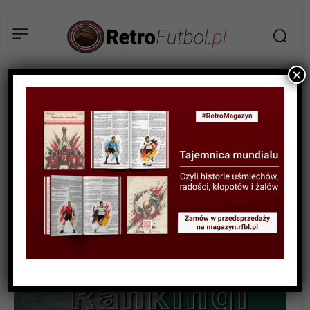
×
RANKINGI
100 zapomnianych piłkarzy
– część 1