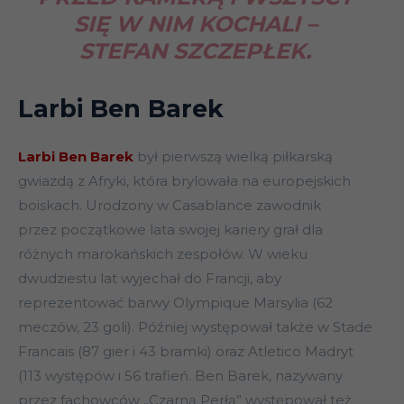
SIĘ W NIM KOCHALI –
STEFAN SZCZEPŁEK.
Larbi Ben Barek
Larbi Ben Barek
był pierwszą wielką piłkarską
gwiazdą z Afryki, która brylowała na europejskich
boiskach. Urodzony w Casablance zawodnik
przez początkowe lata swojej kariery grał dla
różnych marokańskich zespołów. W wieku
dwudziestu lat wyjechał do Francji, aby
reprezentować barwy Olympique Marsylia (62
meczów, 23 goli). Później występował także w Stade
Francais (87 gier i 43 bramki) oraz Atletico Madryt
(113 występów i 56 trafień. Ben Barek, nazywany
przez fachowców „Czarną Perłą” występował też