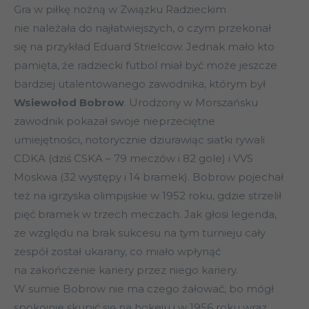
Gra w piłkę nożną w Związku Radzieckim
nie należała do najłatwiejszych, o czym przekonał
się na przykład Eduard Strielcow. Jednak mało kto
pamięta, że radziecki futbol miał być może jeszcze
bardziej utalentowanego zawodnika, którym był
Wsiewołod Bobrow
. Urodzony w Morszańsku
zawodnik pokazał swoje nieprzeciętne
umiejętności, notorycznie dziurawiąc siatki rywali
CDKA (dziś CSKA – 79 meczów i 82 gole) i VVS
Moskwa (32 występy i 14 bramek). Bobrow pojechał
też na igrzyska olimpijskie w 1952 roku, gdzie strzelił
pięć bramek w trzech meczach. Jak głosi legenda,
ze względu na brak sukcesu na tym turnieju cały
zespół został ukarany, co miało wpłynąć
na zakończenie kariery przez niego kariery.
W sumie Bobrow nie ma czego żałować, bo mógł
spokojnie skupić się na hokeju i w 1956 roku wraz