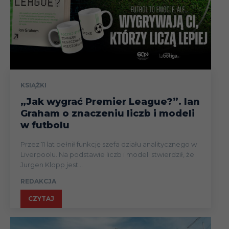
KSIĄŻKI
„Jak wygrać Premier League?”. Ian
Graham o znaczeniu liczb i modeli
w futbolu
Przez 11 lat pełnił funkcję szefa działu analitycznego w
Liverpoolu. Na podstawie liczb i modeli stwierdził, że
Jurgen Klopp jest...
REDAKCJA
CZYTAJ