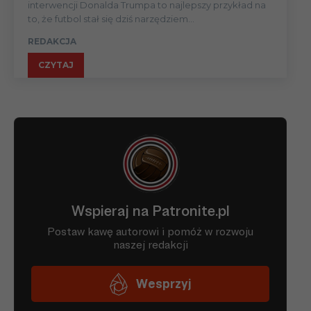
interwencji Donalda Trumpa to najlepszy przykład na
to, że futbol stał się dziś narzędziem...
REDAKCJA
CZYTAJ