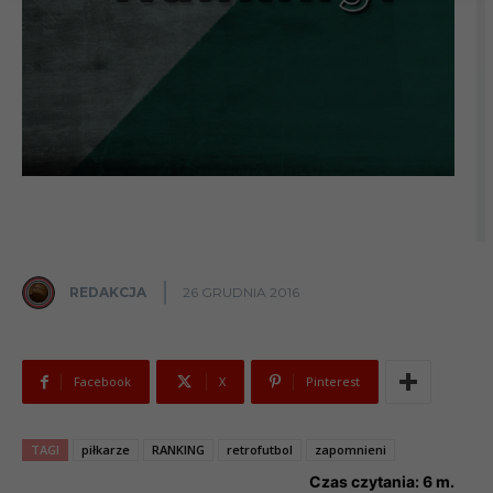
REDAKCJA
26 GRUDNIA 2016
Facebook
X
Pinterest
TAGI
piłkarze
RANKING
retrofutbol
zapomnieni
Czas czytania:
6
m.