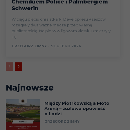
Chemikiem Police i Palmbergiem
Schwerin
W ciągu pięciu dni siatkarki Developresu Rzeszów
rozegrały dwa ważne mecze przed własną
publicznością. Najpierw w ligowym klasyku zmierzyły
się...
GRZEGORZ ZIMNY
-
9 LUTEGO 2026
Najnowsze
Między Piotrkowską a Moto
Areną – żużlowa opowieść
o Łodzi
GRZEGORZ ZIMNY