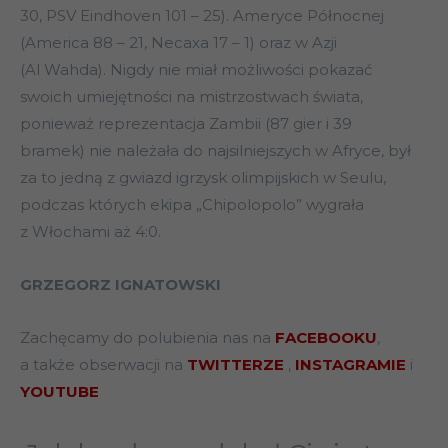
30, PSV Eindhoven 101 – 25). Ameryce Północnej
(America 88 – 21, Necaxa 17 – 1) oraz w Azji
(Al Wahda). Nigdy nie miał możliwości pokazać
swoich umiejętności na mistrzostwach świata,
ponieważ reprezentacja Zambii (87 gier i 39
bramek) nie należała do najsilniejszych w Afryce, był
za to jedną z gwiazd igrzysk olimpijskich w Seulu,
podczas których ekipa „Chipolopolo” wygrała
z Włochami aż 4:0.
GRZEGORZ IGNATOWSKI
Zachęcamy do polubienia nas na
FACEBOOKU
,
a także obserwacji na
TWITTERZE
,
INSTAGRAMIE
i
YOUTUBE