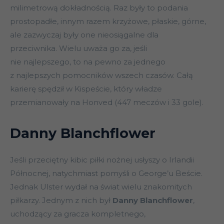
milimetrową dokładnością. Raz były to podania
prostopadłe, innym razem krzyżowe, płaskie, górne,
ale zazwyczaj były one nieosiągalne dla
przeciwnika. Wielu uważa go za, jeśli
nie najlepszego, to na pewno za jednego
z najlepszych pomocników wszech czasów. Całą
karierę spędził w Kispeście, który władze
przemianowały na Honved (447 meczów i 33 gole).
Danny Blanchflower
Jeśli przeciętny kibic piłki nożnej usłyszy o Irlandii
Północnej, natychmiast pomyśli o George’u Beście.
Jednak Ulster wydał na świat wielu znakomitych
piłkarzy. Jednym z nich był
Danny Blanchflower
,
uchodzący za gracza kompletnego,