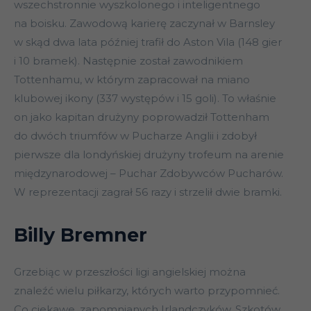
wszechstronnie wyszkolonego i inteligentnego
na boisku. Zawodową karierę zaczynał w Barnsley
w skąd dwa lata później trafił do Aston Vila (148 gier
i 10 bramek). Następnie został zawodnikiem
Tottenhamu, w którym zapracował na miano
klubowej ikony (337 występów i 15 goli). To właśnie
on jako kapitan drużyny poprowadził Tottenham
do dwóch triumfów w Pucharze Anglii i zdobył
pierwsze dla londyńskiej drużyny trofeum na arenie
międzynarodowej – Puchar Zdobywców Pucharów.
W reprezentacji zagrał 56 razy i strzelił dwie bramki.
Billy Bremner
Grzebiąc w przeszłości ligi angielskiej można
znaleźć wielu piłkarzy, których warto przypomnieć.
Co ciekawe, zapomnianych Irlandczyków, Szkotów