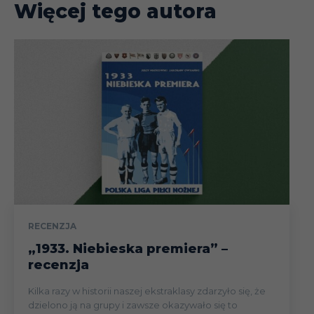
Więcej tego autora
RECENZJA
„1933. Niebieska premiera” –
recenzja
Kilka razy w historii naszej ekstraklasy zdarzyło się, że
dzielono ją na grupy i zawsze okazywało się to