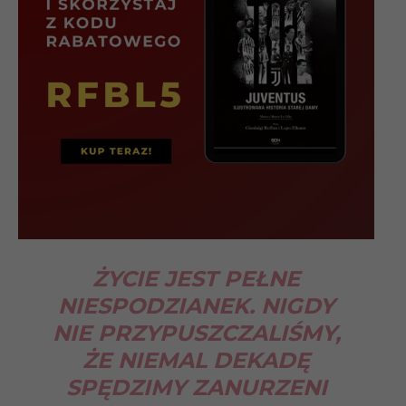
ŻYCIE JEST PEŁNE
NIESPODZIANEK. NIGDY
NIE PRZYPUSZCZALIŚMY,
ŻE NIEMAL DEKADĘ
SPĘDZIMY ZANURZENI