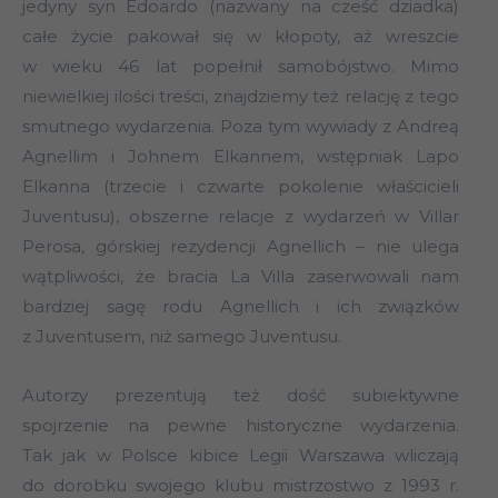
jedyny syn Edoardo (nazwany na cześć dziadka)
całe życie pakował się w kłopoty, aż wreszcie
w wieku 46 lat popełnił samobójstwo. Mimo
niewielkiej ilości treści, znajdziemy też relację z tego
smutnego wydarzenia. Poza tym wywiady z Andreą
Agnellim i Johnem Elkannem, wstępniak Lapo
Elkanna (trzecie i czwarte pokolenie właścicieli
Juventusu), obszerne relacje z wydarzeń w Villar
Perosa, górskiej rezydencji Agnellich – nie ulega
wątpliwości, że bracia La Villa zaserwowali nam
bardziej sagę rodu Agnellich i ich związków
z Juventusem, niż samego Juventusu.
Autorzy prezentują też dość subiektywne
spojrzenie na pewne historyczne wydarzenia.
Tak jak w Polsce kibice Legii Warszawa wliczają
do dorobku swojego klubu mistrzostwo z 1993 r.