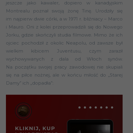
jeszcze jako kawaler, dopiero w kanadyjskim
Montrealu poznał swoją żonę Tinę. Urodziły się
im najpierw dwie córki, a w 1971 r. bliźniacy – Marco
i Mauro. Oni z kolei przeprowadzili się do Nowego
Jorku, gdzie skończyli studia filmowe. Mimo że ich
ojciec pochodził z okolic Neapolu, od zawsze był
wielkim kibicem Juventusu, czym zaraził
wychowywanych z dala od Włoch synów.
Na początku swojej pracy zawodowej nie skupiali
się na piłce nożnej, ale w końcu miłość do „Starej
Damy” ich „dopadła”: