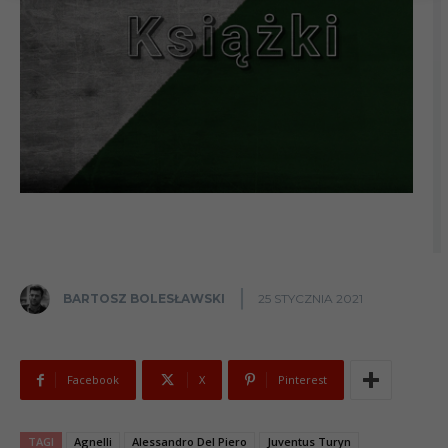
BARTOSZ BOLESŁAWSKI
25 STYCZNIA 2021
Facebook
X
Pinterest
TAGI
Agnelli
Alessandro Del Piero
Juventus Turyn