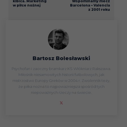
kibica. Marketing
Wspominamy mecz
w piłce nożnej
Barcelona – Valencia
z 2001 roku
Bartosz Bolesławski
Psychofan i zaoczny bramkarz KS Włókniarz Rakszawa.
Miłośnik niesamowitych historii futbolowych, jak
mistrzostwo Europy Greków w 2004 r. Zwolennik tezy,
że piłka nożna to najpoważniejsza spośród tych
niepoważnych rzeczy na świecie.