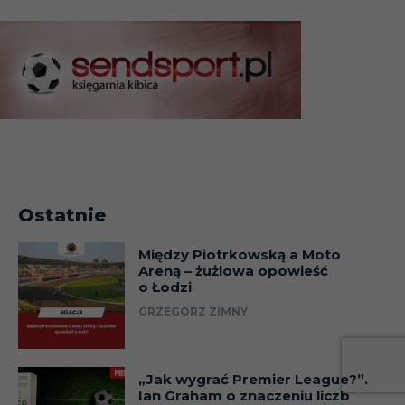
Ostatnie
Między Piotrkowską a Moto
Areną – żużlowa opowieść
o Łodzi
GRZEGORZ ZIMNY
„Jak wygrać Premier League?”.
Ian Graham o znaczeniu liczb