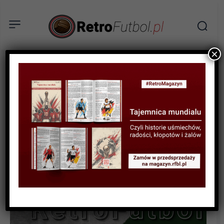
×
KSIĄŻKI
RECENZJA
„Juventus. Ilustrowana
historia Starej Damy” –
recenzja