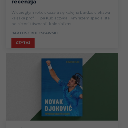
recenzja
W ubiegłym roku ukazała się kolejna bardzo ciekawa
książka prof. Filipa Kubiaczyka. Tym razem specjalista
od historii Hiszpanii i kolonializmu...
BARTOSZ BOLESŁAWSKI
CZYTAJ