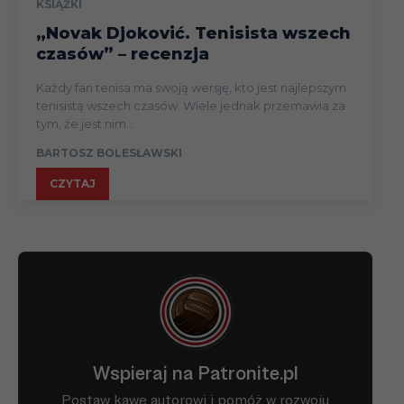
KSIĄŻKI
„Novak Djoković. Tenisista wszech
czasów” – recenzja
Każdy fan tenisa ma swoją wersję, kto jest najlepszym
tenisistą wszech czasów. Wiele jednak przemawia za
tym, że jest nim...
BARTOSZ BOLESŁAWSKI
CZYTAJ