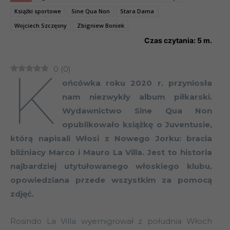
Książki sportowe
Sine Qua Non
Stara Dama
Wojciech Szczęsny
Zbigniew Boniek
Czas czytania:
5
m.
K
0
(
0
)
ońcówka roku 2020 r. przyniosła
nam niezwykły album piłkarski.
Wydawnictwo Sine Qua Non
opublikowało książkę o Juventusie,
którą napisali Włosi z Nowego Jorku: bracia
bliźniacy Marco i Mauro La Villa. Jest to historia
najbardziej utytułowanego włoskiego klubu,
opowiedziana przede wszystkim za pomocą
zdjęć.
Rosindo La Villa wyemigrował z południa Włoch