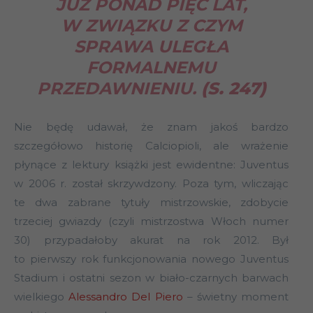
JUŻ PONAD PIĘĆ LAT,
W ZWIĄZKU Z CZYM
SPRAWA ULEGŁA
FORMALNEMU
PRZEDAWNIENIU.
(S. 247)
Nie będę udawał, że znam jakoś bardzo
szczegółowo historię Calciopioli, ale wrażenie
płynące z lektury książki jest ewidentne: Juventus
w 2006 r. został skrzywdzony. Poza tym, wliczając
te dwa zabrane tytuły mistrzowskie, zdobycie
trzeciej gwiazdy (czyli mistrzostwa Włoch numer
30) przypadałoby akurat na rok 2012. Był
to pierwszy rok funkcjonowania nowego Juventus
Stadium i ostatni sezon w biało-czarnych barwach
wielkiego
Alessandro Del Piero
– świetny moment