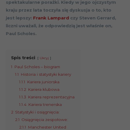
spektakularne porażki. Kiedy w jego ojczystym
kraju przez lata toczyła się dyskusja o to, kto
jest lepszy:
Frank Lampard
czy Steven Gerrard,
liczni uważali, że odpowiedzią jest właśnie on,
Paul Scholes.
Spis treści
Ukryj
1
Paul Scholes – biogram
1.1
Historia i statystyki kariery
1.1.1
Kariera juniorska
1.1.2
Kariera klubowa
1.1.3
Kariera reprezentacyjna
1.1.4
Kariera trenerska
2
Statystyki i osiągnięcia:
2.1
Osiągnięcia zespołowe:
2.1.1
Manchester United