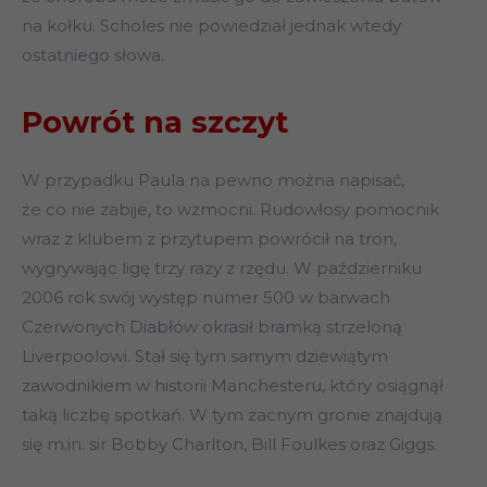
na kołku. Scholes nie powiedział jednak wtedy
ostatniego słowa.
Powrót na szczyt
W przypadku Paula na pewno można napisać,
że co nie zabije, to wzmocni. Rudowłosy pomocnik
wraz z klubem z przytupem powrócił na tron,
wygrywając ligę trzy razy z rzędu. W październiku
2006 rok swój występ numer 500 w barwach
Czerwonych Diabłów okrasił bramką strzeloną
Liverpoolowi. Stał się tym samym dziewiątym
zawodnikiem w historii Manchesteru, który osiągnął
taką liczbę spotkań. W tym zacnym gronie znajdują
się m.in. sir Bobby Charlton, Bill Foulkes oraz Giggs.