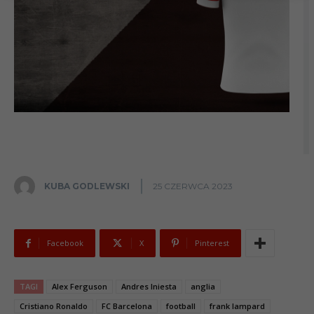
KUBA GODLEWSKI
25 CZERWCA 2023
Facebook
X
Pinterest
TAGI
Alex Ferguson
Andres Iniesta
anglia
Cristiano Ronaldo
FC Barcelona
football
frank lampard