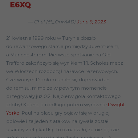
E6XQ
— Chef (@_Only1AD)
June 9, 2023
21 kwietnia 1999 roku w Turynie doszło
do rewanżowego starcia pomiędzy Juventusem,
a Manchesterem. Pierwsze spotkanie na Old
Trafford zakończyło się wynikiem 1:1. Scholes mecz
we Włoszech rozpoczął na ławce rezerwowych.
Czerwonym Diabłom udało się doprowadzić
do remisu, mimo że w pewnym momencie
przegrywały już 0:2. Najpierw gola kontaktowego
zdobył Keane, a niedługo potem wyrównał
Dwight
Yorke
. Paul na placu gry pojawił się w drugiej
połowie i za jeden z ataków na rywala został
ukarany żółtą kartką. To oznaczało, że nie będzie
mógł wystąpić w wielkim finale, ponieważ już