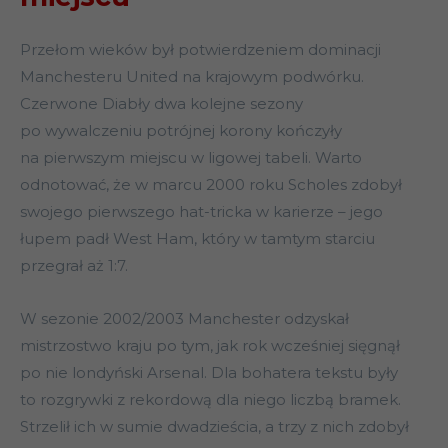
Przełom wieków był potwierdzeniem dominacji
Manchesteru United na krajowym podwórku.
Czerwone Diabły dwa kolejne sezony
po wywalczeniu potrójnej korony kończyły
na pierwszym miejscu w ligowej tabeli. Warto
odnotować, że w marcu 2000 roku Scholes zdobył
swojego pierwszego hat-tricka w karierze – jego
łupem padł West Ham, który w tamtym starciu
przegrał aż 1:7.
W sezonie 2002/2003 Manchester odzyskał
mistrzostwo kraju po tym, jak rok wcześniej sięgnął
po nie londyński Arsenal. Dla bohatera tekstu były
to rozgrywki z rekordową dla niego liczbą bramek.
Strzelił ich w sumie dwadzieścia, a trzy z nich zdobył