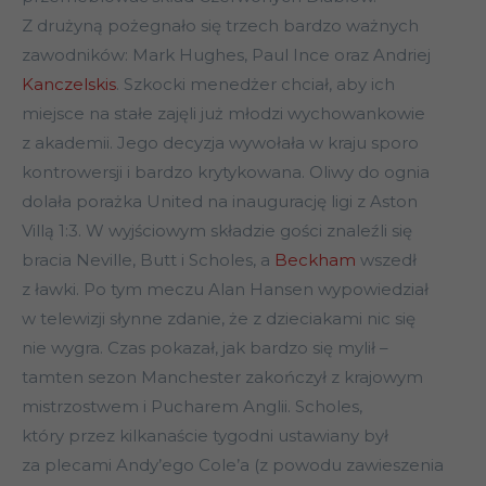
Z drużyną pożegnało się trzech bardzo ważnych
zawodników: Mark Hughes, Paul Ince oraz Andriej
Kanczelskis
. Szkocki menedżer chciał, aby ich
miejsce na stałe zajęli już młodzi wychowankowie
z akademii. Jego decyzja wywołała w kraju sporo
kontrowersji i bardzo krytykowana. Oliwy do ognia
dolała porażka United na inaugurację ligi z Aston
Villą 1:3. W wyjściowym składzie gości znaleźli się
bracia Neville, Butt i Scholes, a
Beckham
wszedł
z ławki. Po tym meczu Alan Hansen wypowiedział
w telewizji słynne zdanie, że z dzieciakami nic się
nie wygra. Czas pokazał, jak bardzo się mylił –
tamten sezon Manchester zakończył z krajowym
mistrzostwem i Pucharem Anglii. Scholes,
który przez kilkanaście tygodni ustawiany był
za plecami Andy’ego Cole’a (z powodu zawieszenia