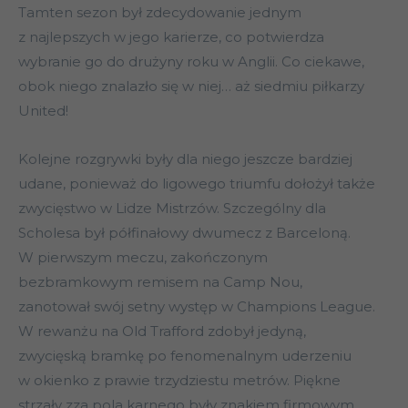
Tamten sezon był zdecydowanie jednym
z najlepszych w jego karierze, co potwierdza
wybranie go do drużyny roku w Anglii. Co ciekawe,
obok niego znalazło się w niej… aż siedmiu piłkarzy
United!
Kolejne rozgrywki były dla niego jeszcze bardziej
udane, ponieważ do ligowego triumfu dołożył także
zwycięstwo w Lidze Mistrzów. Szczególny dla
Scholesa był półfinałowy dwumecz z Barceloną.
W pierwszym meczu, zakończonym
bezbramkowym remisem na Camp Nou,
zanotował swój setny występ w Champions League.
W rewanżu na Old Trafford zdobył jedyną,
zwycięską bramkę po fenomenalnym uderzeniu
w okienko z prawie trzydziestu metrów. Piękne
strzały zza pola karnego były znakiem firmowym