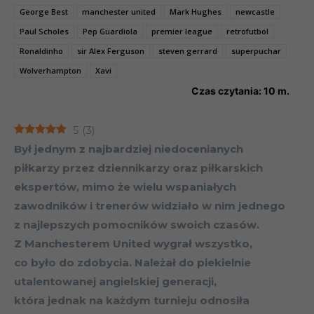
George Best
manchester united
Mark Hughes
newcastle
Paul Scholes
Pep Guardiola
premier league
retrofutbol
Ronaldinho
sir Alex Ferguson
steven gerrard
superpuchar
Wolverhampton
Xavi
Czas czytania:
10
m.
5
(
3
)
Był jednym z najbardziej niedocenianych
piłkarzy przez dziennikarzy oraz piłkarskich
ekspertów, mimo że wielu wspaniałych
zawodników i trenerów widziało w nim jednego
z najlepszych pomocników swoich czasów.
Z Manchesterem United wygrał wszystko,
co było do zdobycia. Należał do piekielnie
utalentowanej angielskiej generacji,
która jednak na każdym turnieju odnosiła