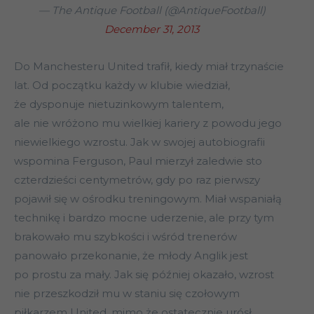
— The Antique Football (@AntiqueFootball)
December 31, 2013
Do Manchesteru United trafił, kiedy miał trzynaście
lat. Od początku każdy w klubie wiedział,
że dysponuje nietuzinkowym talentem,
ale nie wróżono mu wielkiej kariery z powodu jego
niewielkiego wzrostu. Jak w swojej autobiografii
wspomina Ferguson, Paul mierzył zaledwie sto
czterdzieści centymetrów, gdy po raz pierwszy
pojawił się w ośrodku treningowym. Miał wspaniałą
technikę i bardzo mocne uderzenie, ale przy tym
brakowało mu szybkości i wśród trenerów
panowało przekonanie, że młody Anglik jest
po prostu za mały. Jak się później okazało, wzrost
nie przeszkodził mu w staniu się czołowym
piłkarzem United, mimo że ostatecznie urósł