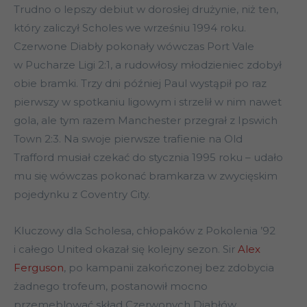
Trudno o lepszy debiut w dorosłej drużynie, niż ten,
który zaliczył Scholes we wrześniu 1994 roku.
Czerwone Diabły pokonały wówczas Port Vale
w Pucharze Ligi 2:1, a rudowłosy młodzieniec zdobył
obie bramki. Trzy dni później Paul wystąpił po raz
pierwszy w spotkaniu ligowym i strzelił w nim nawet
gola, ale tym razem Manchester przegrał z Ipswich
Town 2:3. Na swoje pierwsze trafienie na Old
Trafford musiał czekać do stycznia 1995 roku – udało
mu się wówczas pokonać bramkarza w zwycięskim
pojedynku z Coventry City.
Kluczowy dla Scholesa, chłopaków z Pokolenia ’92
i całego United okazał się kolejny sezon. Sir
Alex
Ferguson
, po kampanii zakończonej bez zdobycia
żadnego trofeum, postanowił mocno
przemeblować skład Czerwonych Diabłów.