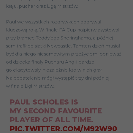
kraju, puchar oraz Ligę Mistrzów.
Paul we wszystkich rozgrywkach odgrywał
kluczową rolę. W finale FA Cup najpierw asystował
przy bramce Teddy’ego Sheringhama, a później
sam trafił do siatki Newcastle. Tamten dzień musiał
być dla niego niesamowitym przeżyciem, ponieważ
od dziecka finały Pucharu Anglii bardzo
go ekscytowały, niezależnie kto w nich grał.
Na dodatek nie mógł wystąpić trzy dni później
w finale Ligi Mistrzów…
PAUL SCHOLES IS
MY SECOND FAVOURITE
PLAYER OF ALL TIME.
PIC.TWITTER.COM/M92W90