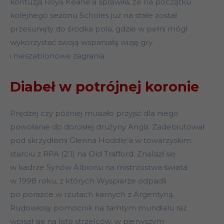
kontuzja Roya Keane’a sprawiła, że na początku
kolejnego sezonu Scholes już na stałe został
przesunięty do środka pola, gdzie w pełni mógł
wykorzystać swoją wspaniałą wizję gry
i nieszablonowe zagrania.
Diabeł w potrójnej koronie
Prędzej czy później musiało przyjść dla niego
powołanie do dorosłej drużyny Anglii. Zadebiutował
pod skrzydłami Glenna Hoddle’a w towarzyskim
starciu z RPA (2:1) na Old Trafford. Znalazł się
w kadrze Synów Albionu na mistrzostwa świata
w 1998 roku, z których Wyspiarze odpadli
po porażce w rzutach karnych z Argentyną.
Rudowłosy pomocnik na tamtym mundialu raz
wpisał się na listę strzelców, w pierwszym