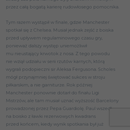
przez całą bogatą karierę rudowłosego pomocnika.
Tym razem wystąpił w finale, gdzie Manchester
spotkał się z Chelsea. Musiał jednak zejść z boiska
przed upływem regulaminowego czasu gry,
ponieważ dalszy występ uniemożliwił
mu nieustający krwotok z nosa. Z tego powodu
nie wziął udziału w serii rzutów karnych, którą
wygrali podopieczni sir Aleksa Fergusona. Scholes
mógł przynajmniej świętować sukces w stroju
piłkarskim, a nie garniturze. Rok później
Manchester ponownie dotarł do finału Ligi
Mistrzów, ale tam musiał uznać wyższość Barcelony
prowadzonej przez Pepa Guardiolę. Paul wszedł
na boisko z ławki rezerwowych kwadrans
przed końcem, kiedy wynik spotkania był już