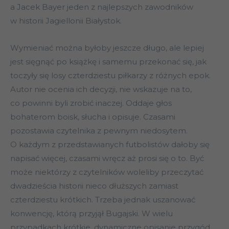
a Jacek Bayer jeden z najlepszych zawodników
w historii Jagiellonii Białystok.
Wymieniać można byłoby jeszcze długo, ale lepiej
jest sięgnąć po książkę i samemu przekonać się, jak
toczyły się losy czterdziestu piłkarzy z różnych epok.
Autor nie ocenia ich decyzji, nie wskazuje na to,
co powinni byli zrobić inaczej. Oddaje głos
bohaterom boisk, słucha i opisuje. Czasami
pozostawia czytelnika z pewnym niedosytem.
O każdym z przedstawianych futbolistów dałoby się
napisać więcej, czasami wręcz aż prosi się o to. Być
może niektórzy z czytelników woleliby przeczytać
dwadzieścia historii nieco dłuższych zamiast
czterdziestu krótkich. Trzeba jednak uszanować
konwencję, którą przyjął Bugajski. W wielu
przypadkach krótkie, dynamiczne opisanie przygód