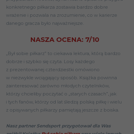
konkretnego piłkarza zostawia bardzo dobre
wrażenie i pozwala na zrozumienie, co w karierze
danego gracza było najważniejsze.
NASZA OCENA: 7/10
„Był sobie piłkarz” to ciekawa lektura, którą bardzo
dobrze i szybko się czyta. Losy każdego
z prezentowanej czterdziestki omówiono
w niezwykle wciągający sposób. Książka powinna
zainteresować zarówno młodych czytelników,
którzy chcieliby poczytać o „starych czasach”, jak
i tych fanów, którzy od lat śledzą polską piłkę i wielu
z opisywanych piłkarzy pamiętają jeszcze z boiska.
Nasz partner Sendsport przygotował dla Was
zniżki! Książka
Był sobie piłkarz
oraz wiele innych