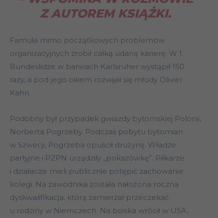
Z AUTOREM KSIĄŻKI.
Famuła mimo początkowych problemów
organizacyjnych zrobił całką udaną karierę. W 1.
Bundeslidze w barwach Karlsruher wystąpił 150
razy, a pod jego okiem rozwijał się młody Olivier
Kahn.
Podobny był przypadek gwiazdy bytomskiej Polonii,
Norberta Pogrzeby. Podczas pobytu bytomian
w Szwecji, Pogrzeba opuścił drużynę. Władze
partyjne i PZPN urządziły „pokazówkę”. Piłkarze
i działacze mieli publicznie potępić zachowanie
kolegi. Na zawodnika została nałożona roczna
dyskwalifikacja, którą zamierzał przeczekać
u rodziny w Niemczech. Na boiska wrócił w USA,