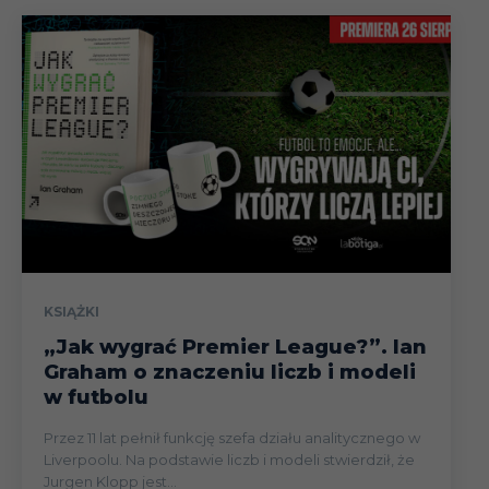
KSIĄŻKI
„Jak wygrać Premier League?”. Ian
Graham o znaczeniu liczb i modeli
w futbolu
Przez 11 lat pełnił funkcję szefa działu analitycznego w
Liverpoolu. Na podstawie liczb i modeli stwierdził, że
Jurgen Klopp jest...