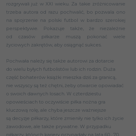
rozgrywali już w XXI wieku. Za takie zróżnicowanie
trzeba autora od razu pochwalić, bo pozwala ono
na spojrzenie na polski futbol w bardzo szerokiej
perspektywie. Pokazuje także, że niezależnie
od czasów piłkarze muszą pokonać wiele
życiowych zakrętów, aby osiągnąć sukces.
Pochwała należy się także autorowi za dotarcie
do wielu byłych futbolistów lub ich rodzin. Duża
część bohaterów książki mieszka dziś za granicą,
nie wszyscy są też chętni, żeby otwarcie opowiadać
o swoich dawnych losach. W czterdziestu
opowieściach to oczywiście piłka nożna gra
kluczową rolę, ale chyba jeszcze ważniejsze
są decyzje piłkarzy, które zmieniły nie tylko ich życie
zawodowe, ale także prywatne. W przypadku
piłkarzy, których kariery przypadały na lata 60., 70.