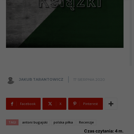
JAKUB TARANTOWICZ
17 SIERPNIA 2020
Facebook
X
Pinterest
TAGI
antoni bugajski
polska piłka
Recenzje
Czas czytania:
4
m.