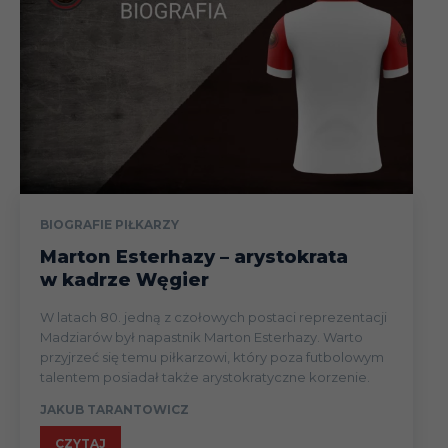
BIOGRAFIE PIŁKARZY
Marton Esterhazy – arystokrata
w kadrze Węgier
W latach 80. jedną z czołowych postaci reprezentacji
Madziarów był napastnik Marton Esterhazy. Warto
przyjrzeć się temu piłkarzowi, który poza futbolowym
talentem posiadał także arystokratyczne korzenie.
JAKUB TARANTOWICZ
CZYTAJ