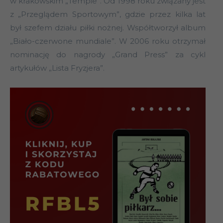
w krakowskim „Tempie”. Od 1998 roku związany jest
z „Przeglądem Sportowym”, gdzie przez kilka lat
był szefem działu piłki nożnej. Współtworzył album
„Biało-czerwone mundiale”. W 2006 roku otrzymał
nominację do nagrody „Grand Press” za cykl
artykułów „Lista Fryzjera”.