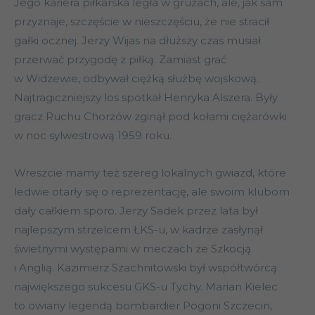
Jego kariera piłkarska legła w gruzach, ale, jak sam
przyznaje, szczęście w nieszczęściu, że nie stracił
gałki ocznej. Jerzy Wijas na dłuższy czas musiał
przerwać przygodę z piłką. Zamiast grać
w Widzewie, odbywał ciężką służbę wojskową.
Najtragiczniejszy los spotkał Henryka Alszera. Były
gracz Ruchu Chorzów zginął pod kołami ciężarówki
w noc sylwestrową 1959 roku.
Wreszcie mamy też szereg lokalnych gwiazd, które
ledwie otarły się o reprezentację, ale swoim klubom
dały całkiem sporo. Jerzy Sadek przez lata był
najlepszym strzelcem ŁKS-u, w kadrze zasłynął
świetnymi występami w meczach ze Szkocją
i Anglią. Kazimierz Szachnitowski był współtwórcą
największego sukcesu GKS-u Tychy. Marian Kielec
to owiany legendą bombardier Pogoni Szczecin,