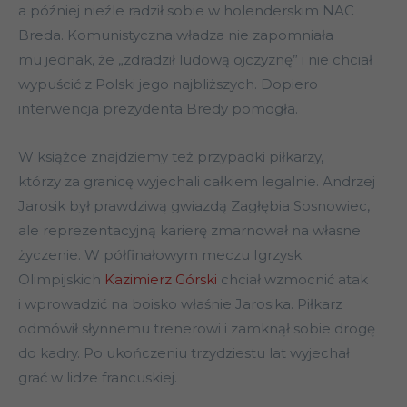
a później nieźle radził sobie w holenderskim NAC
Breda. Komunistyczna władza nie zapomniała
mu jednak, że „zdradził ludową ojczyznę” i nie chciał
wypuścić z Polski jego najbliższych. Dopiero
interwencja prezydenta Bredy pomogła.
W książce znajdziemy też przypadki piłkarzy,
którzy za granicę wyjechali całkiem legalnie. Andrzej
Jarosik był prawdziwą gwiazdą Zagłębia Sosnowiec,
ale reprezentacyjną karierę zmarnował na własne
życzenie. W półfinałowym meczu Igrzysk
Olimpijskich
Kazimierz Górski
chciał wzmocnić atak
i wprowadzić na boisko właśnie Jarosika. Piłkarz
odmówił słynnemu trenerowi i zamknął sobie drogę
do kadry. Po ukończeniu trzydziestu lat wyjechał
grać w lidze francuskiej.