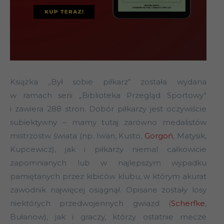
Książka „Był sobie piłkarz” została wydana
w ramach serii „Biblioteka Przegląd Sportowy”
i zawiera 288 stron. Dobór piłkarzy jest oczywiście
subiektywny – mamy tutaj zarówno medalistów
mistrzostw świata (np. Iwan, Kusto,
Gorgoń
, Matysik,
Kupcewicz), jak i piłkarzy niemal całkowicie
zapomnianych lub w najlepszym wypadku
pamiętanych przez kibiców klubu, w którym akurat
zawodnik najwięcej osiągnął. Opisane zostały losy
niektórych przedwojennych gwiazd (
Scherfke
,
Bułanow), jak i graczy, którzy ostatnie mecze