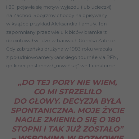
i 80. pojawia się motyw wyjazdu (lub ucieczki)
na Zachód. Spójrzmy choćby na opisywany
w książce przykład Aleksandra Famuły. Ten
zapomniany przez wielu kibiców bramkarz
debiutował w lidze w barwach Górnika Zabrze.
Gdy zabrzańska drużyna w 1983 roku wracała
z południowoamerykańskiego tournée via RFN,
golkiper postanowił „urwać się” we Frankfurcie.
„DO TEJ PORY NIE WIEM,
CO MI STRZELIŁO
DO GŁOWY. DECYZJA BYŁA
SPONTANICZNA. MOJE ŻYCIE
NAGLE ZMIENIŁO SIĘ O 180
STOPNI I TAK JUŻ ZOSTAŁO”
– WSPOMINA W ROZMOWIE