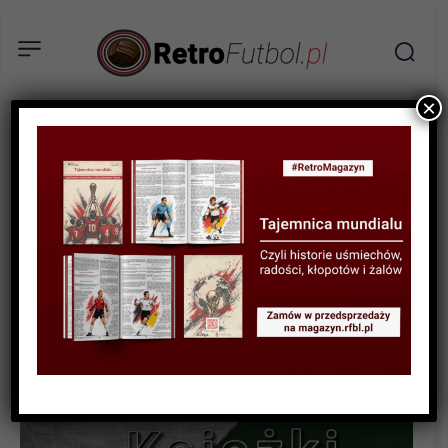
×
KSIĄŻKI
RECENZJA
„Był sobie piłkarz” –
recenzja