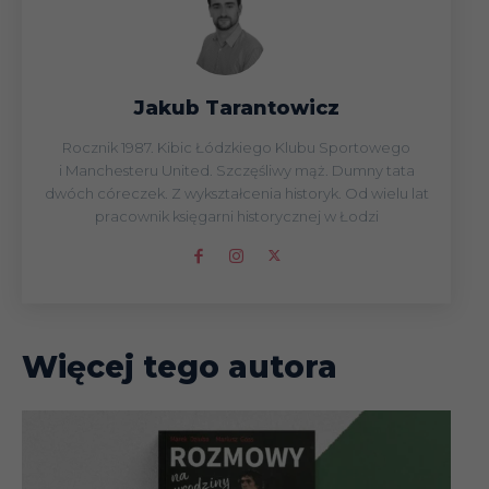
Jakub Tarantowicz
Rocznik 1987. Kibic Łódzkiego Klubu Sportowego
i Manchesteru United. Szczęśliwy mąż. Dumny tata
dwóch córeczek. Z wykształcenia historyk. Od wielu lat
pracownik księgarni historycznej w Łodzi
Więcej tego autora