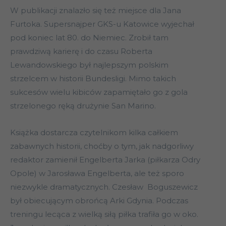
W publikacji znalazło się też miejsce dla Jana
Furtoka. Supersnajper GKS-u Katowice wyjechał
pod koniec lat 80. do Niemiec. Zrobił tam
prawdziwą karierę i do czasu Roberta
Lewandowskiego był najlepszym polskim
strzelcem w historii Bundesligi. Mimo takich
sukcesów wielu kibiców zapamiętało go z gola
strzelonego ręką drużynie San Marino.
Książka dostarcza czytelnikom kilka całkiem
zabawnych historii, choćby o tym, jak nadgorliwy
redaktor zamienił Engelberta Jarka (piłkarza Odry
Opole) w Jarosława Engelberta, ale też sporo
niezwykle dramatycznych. Czesław Boguszewicz
był obiecującym obrońcą Arki Gdynia. Podczas
treningu lecąca z wielką siłą piłka trafiła go w oko.