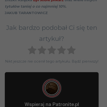
tytułów taniej o co najmniej 10%.
JAKUB TARANTOWICZ
Jak bardzo podobał Ci się ten
artykuł?
Nikt jeszcze nie ocenił tego artykułu. Bądź pierwszy!