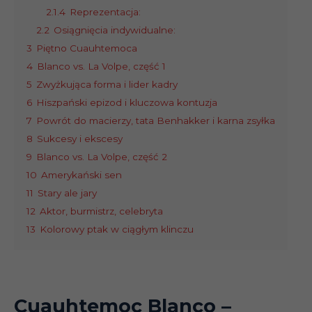
2.1.4
Reprezentacja:
2.2
Osiągnięcia indywidualne:
3
Piętno Cuauhtemoca
4
Blanco vs. La Volpe, część 1
5
Zwyżkująca forma i lider kadry
6
Hiszpański epizod i kluczowa kontuzja
7
Powrót do macierzy, tata Benhakker i karna zsyłka
8
Sukcesy i ekscesy
9
Blanco vs. La Volpe, część 2
10
Amerykański sen
11
Stary ale jary
12
Aktor, burmistrz, celebryta
13
Kolorowy ptak w ciągłym klinczu
Cuauhtemoc Blanco
–