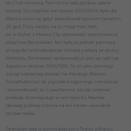
do Club America. Tam znów zaliczył dwa udane
sezony. Szczególnie kampania 2003/2004 była dla
Blanco owocna, gdyż zaaplikował ligowym rywalom
20 goli. Duży wpływ na to mógł mieć fakt,
że w klubie z Mexico City stanowisko szkoleniowca
objął Leo Benhakker. Nie była to jednak pierwsza
przygoda holenderskiego trenera z ekipą ze stolicy
Meksyku. Benhakker sprawował już pieczę nad Las
Aguilas w sezonie 1994/1995. To on jako pierwszy
zaczął odważniej stawiać na młodego Blanco.
Potrafił dotrzeć do psychiki krnąbrnego młodziana
i spowodować, że Cuauhtemoc zaczął uwalniać
pokłady drzemiącego w nim talentu. Niemal
dekadę później chemia na linii trener-zawodnik
istniała nadal.
Jednakże gdy w pochodzącym z Tepito piłkarzu