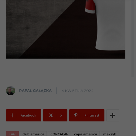
RAFAŁ GAŁĄZKA
4 KWIETNIA 2024
Facebook
X
Pinterest
TAGI
club america
CONCACAF
copa america
meksyk