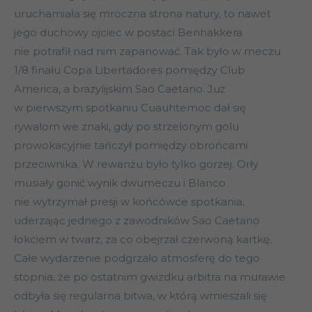
uruchamiała się mroczna strona natury, to nawet
jego duchowy ojciec w postaci Benhakkera
nie potrafił nad nim zapanować. Tak było w meczu
1/8 finału Copa Libertadores pomiędzy Club
America, a brazylijskim Sao Caetano. Już
w pierwszym spotkaniu Cuauhtemoc dał się
rywalom we znaki, gdy po strzelonym golu
prowokacyjnie tańczył pomiędzy obrońcami
przeciwnika. W rewanżu było tylko gorzej. Orły
musiały gonić wynik dwumeczu i Blanco
nie wytrzymał presji w końcówce spotkania,
uderzając jednego z zawodników Sao Caetano
łokciem w twarz, za co obejrzał czerwoną kartkę.
Całe wydarzenie podgrzało atmosferę do tego
stopnia, że po ostatnim gwizdku arbitra na murawie
odbyła się regularna bitwa, w którą wmieszali się