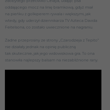
zdobytego przeciwko Celaya, udając psa
oddającego mocz na linię bramkową, gdyż miał
na pieńku z golkiperem rywala i większymi, jak
wtedy, gdy uderzył dziennikarza TV Azteca Davida
Feitelsona, co zostało uwiecznione na nagraniu.
Żadne przeprosiny ze strony „Czarodzieja z Tepito”
nie działały jednak na opinię publiczną
tak skutecznie, jak jego widowiskowa gra. To ona
stanowiła najlepszy balsam na niezabliźnione rany.