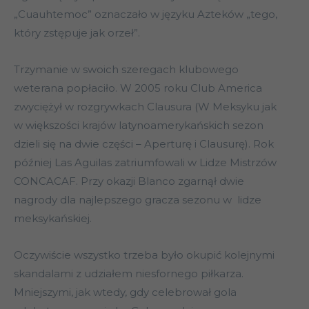
„Cuauhtemoc” oznaczało w języku Azteków „tego,
który zstępuje jak orzeł”.
Trzymanie w swoich szeregach klubowego
weterana popłaciło. W 2005 roku Club America
zwyciężył w rozgrywkach Clausura (W Meksyku jak
w większości krajów latynoamerykańskich sezon
dzieli się na dwie części – Aperturę i Clausurę). Rok
później Las Aguilas zatriumfowali w Lidze Mistrzów
CONCACAF. Przy okazji Blanco zgarnął dwie
nagrody dla najlepszego gracza sezonu w lidze
meksykańskiej.
Oczywiście wszystko trzeba było okupić kolejnymi
skandalami z udziałem niesfornego piłkarza.
Mniejszymi, jak wtedy, gdy celebrował gola