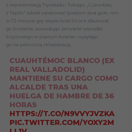
z reprezentacją Trynidadu i Tobago. „Czarodziej
z Tepito” zdołał wpakować rywalom dwa gole, nim
w 73 minucie gry niejaki Ansil Elcock sfaulował
go brutalnie, powodując zerwanie więzadła
krzyżowego w prawym kolanie i wysyłając
go na półroczną rehabilitację.
CUAUHTÉMOC BLANCO (EX
REAL VALLADOLID)
MANTIENE SU CARGO COMO
ALCALDE TRAS UNA
HUELGA DE HAMBRE DE 36
HORAS
HTTPS://T.CO/N9VVYJVZKA
PIC.TWITTER.COM/YOXY2M
LL1V