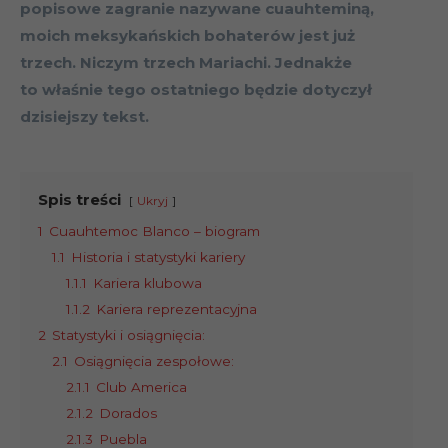
popisowe zagranie nazywane cuauhteminą,
moich meksykańskich bohaterów jest już
trzech. Niczym trzech Mariachi. Jednakże
to właśnie tego ostatniego będzie dotyczył
dzisiejszy tekst.
Spis treści
Ukryj
1
Cuauhtemoc Blanco – biogram
1.1
Historia i statystyki kariery
1.1.1
Kariera klubowa
1.1.2
Kariera reprezentacyjna
2
Statystyki i osiągnięcia:
2.1
Osiągnięcia zespołowe:
2.1.1
Club America
2.1.2
Dorados
2.1.3
Puebla