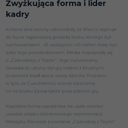
Zwyżkująca forma i lider
kadry
Kolejne dwa sezony udowodniły, że Blanco aspiruje
do bycia najjaśniejszą gwiazdą klubu, którego był
wychowankiem. 45 występów i 40 trafień miały być
tylko tego potwierdzeniem. Media rozpisywały się
o „Czarodzieju z Tepito”. Jego wyluzowany,
zawadiacki, uliczny styl gry rodem z brudnych
podwórek kradł serca rzeszy kibiców. Problem
w tym, że Cuauhtemoc równie bezczelny
co na boisku bywał także poza placem gry.
Kapitalna forma napastnika nie uszła również
uwadze sztabu szkoleniowego reprezentacji
Meksyku. Pierwsze powołanie „Czarodziej z Tepito”