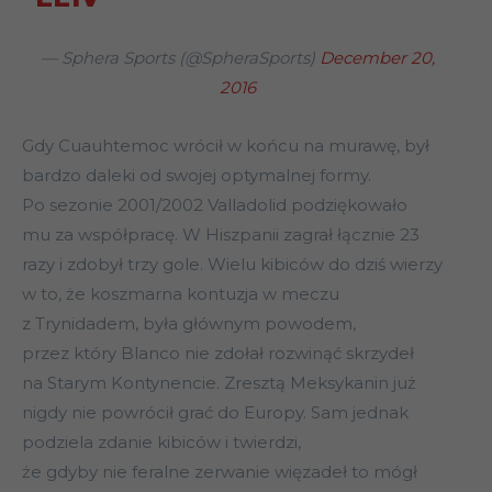
— Sphera Sports (@SpheraSports)
December 20,
2016
Gdy Cuauhtemoc wrócił w końcu na murawę, był
bardzo daleki od swojej optymalnej formy.
Po sezonie 2001/2002 Valladolid podziękowało
mu za współpracę. W Hiszpanii zagrał łącznie 23
razy i zdobył trzy gole. Wielu kibiców do dziś wierzy
w to, że koszmarna kontuzja w meczu
z Trynidadem, była głównym powodem,
przez który Blanco nie zdołał rozwinąć skrzydeł
na Starym Kontynencie. Zresztą Meksykanin już
nigdy nie powrócił grać do Europy. Sam jednak
podziela zdanie kibiców i twierdzi,
że gdyby nie feralne zerwanie więzadeł to mógł