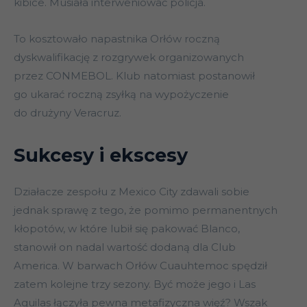
kibice. Musiała interweniować policja.
To kosztowało napastnika Orłów roczną
dyskwalifikację z rozgrywek organizowanych
przez CONMEBOL. Klub natomiast postanowił
go ukarać roczną zsyłką na wypożyczenie
do drużyny Veracruz.
Sukcesy i ekscesy
Działacze zespołu z Mexico City zdawali sobie
jednak sprawę z tego, że pomimo permanentnych
kłopotów, w które lubił się pakować Blanco,
stanowił on nadal wartość dodaną dla Club
America. W barwach Orłów Cuauhtemoc spędził
zatem kolejne trzy sezony. Być może jego i Las
Aguilas łączyła pewna metafizyczna więź? Wszak