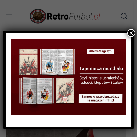
×
BIOGRAFIE PIŁKARZY
Cuauhtemoc Blanco.
Geniusz na wojnie ze
wszystkimi