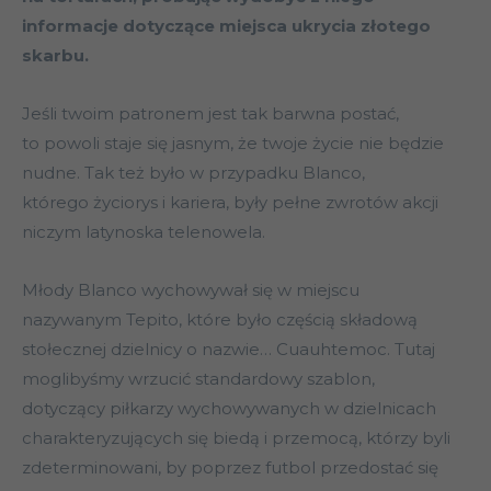
informacje dotyczące miejsca ukrycia złotego
skarbu.
Jeśli twoim patronem jest tak barwna postać,
to powoli staje się jasnym, że twoje życie nie będzie
nudne. Tak też było w przypadku Blanco,
którego życiorys i kariera, były pełne zwrotów akcji
niczym latynoska telenowela.
Młody Blanco wychowywał się w miejscu
nazywanym Tepito, które było częścią składową
stołecznej dzielnicy o nazwie… Cuauhtemoc. Tutaj
moglibyśmy wrzucić standardowy szablon,
dotyczący piłkarzy wychowywanych w dzielnicach
charakteryzujących się biedą i przemocą, którzy byli
zdeterminowani, by poprzez futbol przedostać się