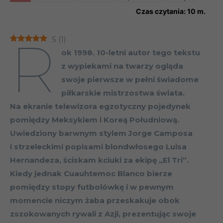
Czas czytania:
10
m.
R
5
(
1
)
ok 1998. 10-letni autor tego tekstu
z wypiekami na twarzy ogląda
swoje pierwsze w pełni świadome
piłkarskie mistrzostwa świata.
Na ekranie telewizora egzotyczny pojedynek
pomiędzy Meksykiem i Koreą Południową.
Uwiedziony barwnym stylem Jorge Camposa
i strzeleckimi popisami blondwłosego Luisa
Hernandeza, ściskam kciuki za ekipę „El Tri”.
Kiedy jednak Cuauhtemoc Blanco bierze
pomiędzy stopy futbolówkę i w pewnym
momencie niczym żaba przeskakuje obok
zszokowanych rywali z Azji, prezentując swoje