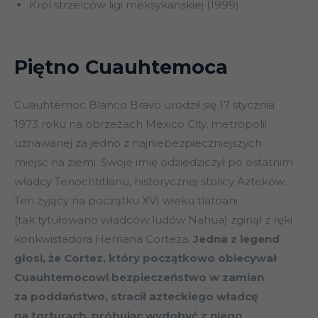
Król strzelców ligi meksykańskiej (1999)
Piętno Cuauhtemoca
Cuauhtemoc Blanco Bravo urodził się 17 stycznia
1973 roku na obrzeżach Mexico City, metropolii
uznawanej za jedno z najniebezpieczniejszych
miejsc na ziemi. Swoje imię odziedziczył po ostatnim
władcy Tenochtitlanu, historycznej stolicy Azteków.
Ten żyjący na początku XVI wieku tlatoani
(tak tytułowano władców ludów Nahua) zginął z ręki
konkwistadora Hernana Corteza.
Jedna z legend
głosi, że Cortez, który początkowo obiecywał
Cuauhtemocowi bezpieczeństwo w zamian
za poddaństwo, stracił azteckiego władcę
na torturach, próbując wydobyć z niego