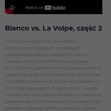
Blanco vs. La Volpe, część 2
Chociaż na początku XXI wieku Blanco
bezsprzecznie był jednym z najlepszych
meksykańskich piłkarzy, weteranem dwóch
mundiali, na których trafiał do bramki rywala,
to w 2006 roku zabrakło dla niego miejsca w kadrze
udającej się na niemiecki czempionat. Powód? Lata
2002-2006 to okres, kiedy pieczę nad zespołem „El
Tri” przejął stary znajomy Cuauhtemoca – Ricardo
La Volpe. Jak nie trudno się domyślić, permanentne
pomijanie asa Club America przy powołaniach, było
pokłosiem dawnego konfliktu obydwóch panów.