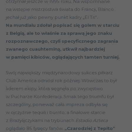
otrzymał jeszcze w 1995 roku. Na wspomniane
na wstępie mistrzostwa świata do Francji, Blanco
jechał już jako pewny punkt kadry „El Tri”.
Na mundialu zdołał popisać się golem w starciu
z Belgią, ale to właśnie za sprawą jego znaku
rozpoznawczego, czyli specyficznego zagrania
zwanego cuauhteminą, utkwił najbardziej
w pamięci kibiców, oglądających tamten turniej.
Swój największy międzynarodowy sukces piłkarz
Club America odniósł rok później. Wówczas to był
liderem ekipy, która sięgnęła po zwycięstwo
w Pucharze Konfederacji. Smak tego triumfu był
szczególny, ponieważ cała impreza odbyła się
w ojczyźnie tequili i burrito, a finałowe starcie
z Brazylijczykami na trybunach
Estadio Azteca
oglądało 85 tysięcy fanów.
„Czarodziej z Tepito”