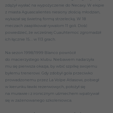
zdążył wysłać na wypożyczenie do Necaxy. W ekipie
z miasta Aguascalientes niesiony złością młodzian,
wykazał się świetną formą strzelecką. W 18
meczach zaaplikował rywalom 11 goli. Dość
powiedzieć, że wcześniej Cuauhtemoc zgromadził
ich łącznie 15… w 113 grach.
Na sezon 1998/1999 Blanco powrócił
do macierzystego klubu. Niebawem nadarzyła
mu się pierwsza okazja, by wbić szpilkę swojemu
byłemu trenerowi. Gdy zdobył gola przeciwko
prowadzonemu przez La Volpe Atlasowi, pobiegł
w kierunku ławki rezerwowych, położył się
na murawie i z ironicznym uśmiechem wpatrywał
się w zażenowanego szkoleniowca.