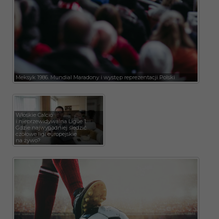
Meksyk 1986. Mundial Maradony i występ reprezentacji Polski
Włoskie Calcio
i nieprzewidywalna Ligue 1.
Gdzie najwygodniej śledzić
czołowe ligi europejskie
na żywo?