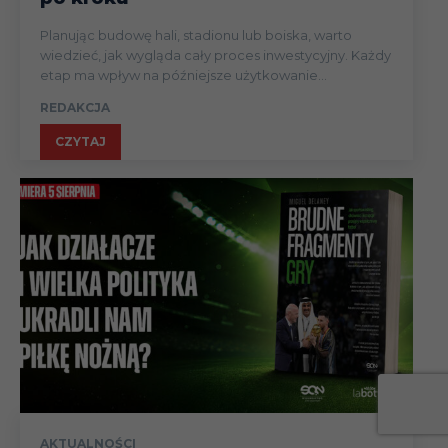
Planując budowę hali, stadionu lub boiska, warto
wiedzieć, jak wygląda cały proces inwestycyjny. Każdy
etap ma wpływ na późniejsze użytkowanie...
REDAKCJA
CZYTAJ
AKTUALNOŚCI