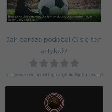
Buty piłkarskie a nawierzchnia – jak dobrać odpowiedni model
do stylu gry i boiska?
Jak bardzo podobał Ci się ten
artykuł?
Nikt jeszcze nie ocenił tego artykułu. Bądź pierwszy!