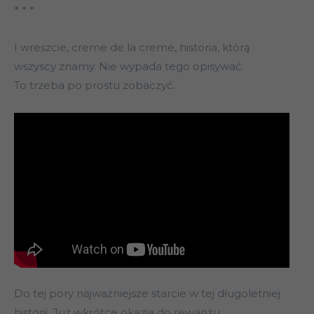
* * *
I wreszcie, creme de la creme, historia, którą
wszyscy znamy. Nie wypada tego opisywać.
To trzeba po prostu zobaczyć.
Do tej pory najważniejsze starcie w tej długoletniej
historii. Już wkrótce okazja do rewanżu.