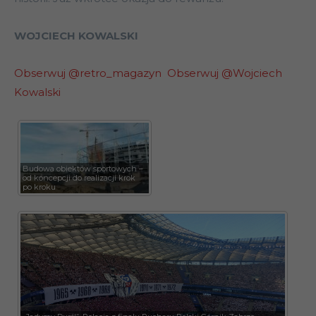
WOJCIECH KOWALSKI
Obserwuj @retro_magazyn
Obserwuj @Wojciech
Kowalski
Budowa obiektów sportowych –
od koncepcji do realizacji krok
po kroku