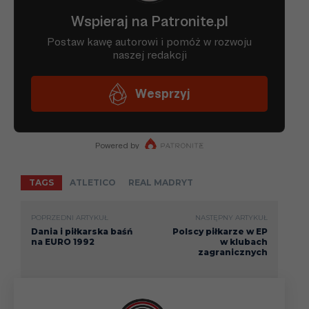
TAGS
ATLETICO
REAL MADRYT
POPRZEDNI ARTYKUŁ
NASTĘPNY ARTYKUŁ
Dania i piłkarska baśń
Polscy piłkarze w EP
na EURO 1992
w klubach
zagranicznych