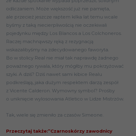
że każde spotkanie wypada poprzedzić solidnym
odliczaniem. Może większość już nie pamięta,
ale przecież jeszcze raptem kilka lat temu wcale
byśmy z taką niecierpliwością nie oczekiwali
pojedynku między Los Blancos a Los Colchoneros.
Raczej machnąwszy ręką z rezygnacją
wskazalibyśmy na zdecydowanego faworyta.
Bo w stolicy Real nie miał tak naprawdę żadnego
poważnego rywala, który mógłby mu pokrzyżować
szyki. A dziś? Dziś nawet sami kibice Realu
podkreślają, jaka dużym respektem darzą zespół
z Vicente Calderon. Wymowny symbol? Prośby
o uniknięcie wylosowania Atletico w Lidze Mistrzów.
Tak, wiele się zmieniło za czasów Simeone.
Przeczytaj także:”Czarnoskórzy zawodnicy