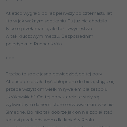
Atletico wygrało po raz pierwszy od czternastu lat
i to w jak ważnym spotkaniu. Tu już nie chodziło
tylko o przełamanie, ale też i zwycięstwo
w tak kluczowym meczu. Bezpośrednim
pojedynku o Puchar Króla.
* * *
Trzeba to sobie jasno powiedzieć, od tej pory
Atletico przestało być chłopcem do bicia, stając się
przede wszystkim wielkim rywalem dla zespołu
„Królewskich”. Od tej pory starcia te stały się
wykwintnym daniem, które serwował m.in. właśnie
Simeone. Bo nikt tak dobrze jak on nie zdołał stać
się taki przekleństwem dla kibiców Realu.