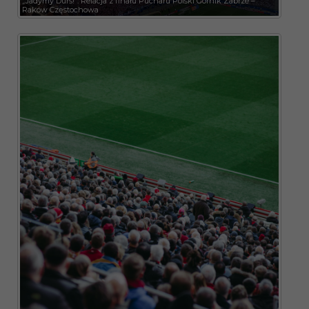
„Jadymy Durś!”. Relacja z finału Pucharu Polski Górnik Zabrze –
Raków Częstochowa