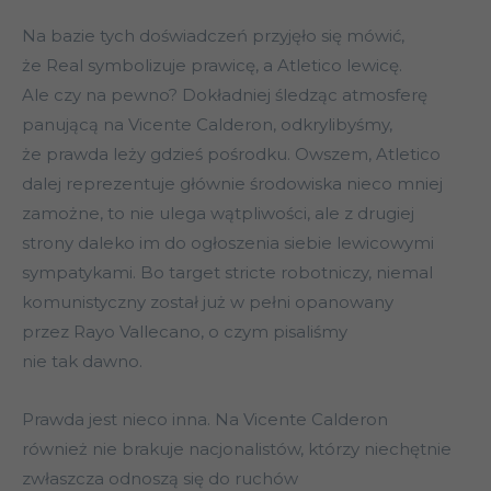
Na bazie tych doświadczeń przyjęło się mówić,
że Real symbolizuje prawicę, a Atletico lewicę.
Ale czy na pewno? Dokładniej śledząc atmosferę
panującą na Vicente Calderon, odkrylibyśmy,
że prawda leży gdzieś pośrodku. Owszem, Atletico
dalej reprezentuje głównie środowiska nieco mniej
zamożne, to nie ulega wątpliwości, ale z drugiej
strony daleko im do ogłoszenia siebie lewicowymi
sympatykami. Bo target stricte robotniczy, niemal
komunistyczny został już w pełni opanowany
przez Rayo Vallecano, o czym pisaliśmy
nie tak dawno.
Prawda jest nieco inna. Na Vicente Calderon
również nie brakuje nacjonalistów, którzy niechętnie
zwłaszcza odnoszą się do ruchów