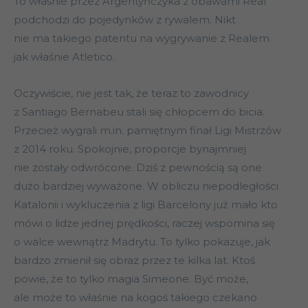
To właśnie przez Argentyńczyka z obawami Real
podchodzi do pojedynków z rywalem. Nikt
nie ma takiego patentu na wygrywanie z Realem
jak właśnie Atletico.
Oczywiście, nie jest tak, że teraz to zawodnicy
z Santiago Bernabeu stali się chłopcem do bicia.
Przecież wygrali m.in. pamiętnym finał Ligi Mistrzów
z 2014 roku. Spokojnie, proporcje bynajmniej
nie zostały odwrócone. Dziś z pewnością są one
dużo bardziej wyważone. W obliczu niepodległości
Katalonii i wykluczenia z ligi Barcelony już mało kto
mówi o lidze jednej prędkości, raczej wspomina się
o walce wewnątrz Madrytu. To tylko pokazuje, jak
bardzo zmienił się obraz przez te kilka lat. Ktoś
powie, że to tylko magia Simeone. Być może,
ale może to właśnie na kogoś takiego czekano