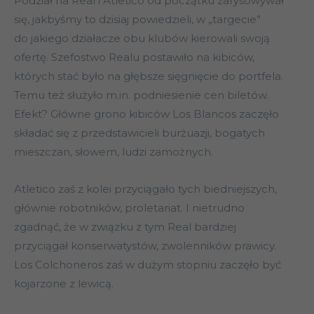
Podział na Real i Atletico od początku zarysowywał
się, jakbyśmy to dzisiaj powiedzieli, w „targecie”
do jakiego działacze obu klubów kierowali swoją
ofertę. Szefostwo Realu postawiło na kibiców,
których stać było na głębsze sięgnięcie do portfela.
Temu też służyło m.in. podniesienie cen biletów.
Efekt? Główne grono kibiców Los Blancos zaczęło
składać się z przedstawicieli burżuazji, bogatych
mieszczan, słowem, ludzi zamożnych.
Atletico zaś z kolei przyciągało tych biedniejszych,
głównie robotników, proletariat. I nietrudno
zgadnąć, że w związku z tym Real bardziej
przyciągał konserwatystów, zwolenników prawicy.
Los Colchoneros zaś w dużym stopniu zaczęło być
kojarzone z lewicą.