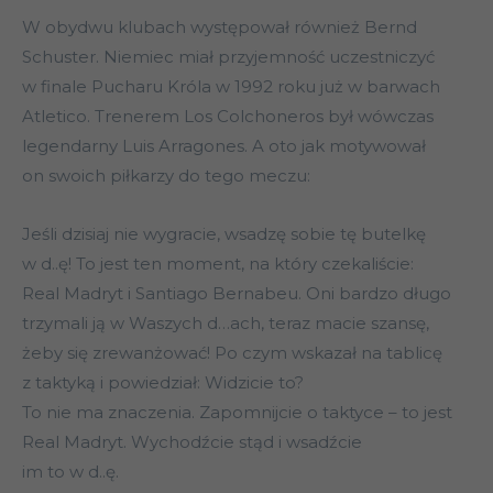
W obydwu klubach występował również Bernd
Schuster. Niemiec miał przyjemność uczestniczyć
w finale Pucharu Króla w 1992 roku już w barwach
Atletico. Trenerem Los Colchoneros był wówczas
legendarny Luis Arragones. A oto jak motywował
on swoich piłkarzy do tego meczu:
Jeśli dzisiaj nie wygracie, wsadzę sobie tę butelkę
w d..ę! To jest ten moment, na który czekaliście:
Real Madryt i Santiago Bernabeu. Oni bardzo długo
trzymali ją w Waszych d…ach, teraz macie szansę,
żeby się zrewanżować! Po czym wskazał na tablicę
z taktyką i powiedział: Widzicie to?
To nie ma znaczenia. Zapomnijcie o taktyce – to jest
Real Madryt. Wychodźcie stąd i wsadźcie
im to w d..ę.