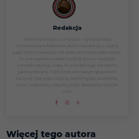
Redakcja
Jesteśmy niczym Corinthians — przesiąknięci
romantycznym futbolem, który narodził się z czystej
pasji i chęci rywalizacji, nie zysku. Kochamy piłkę nożną.
To ona wypełnia nasze nozdrza, płuca i wszystkie
komórki naszego ciała. To ona definiuje nas takimi,
jakimi jesteśmy. Futbol nie jest naszym sposobem
na życie. Jest jego częścią. Jeżeli myślisz podobnie,
to już znaleźliśmy wspólny język. Istniejemy od 2014
roku.
Więcej tego autora