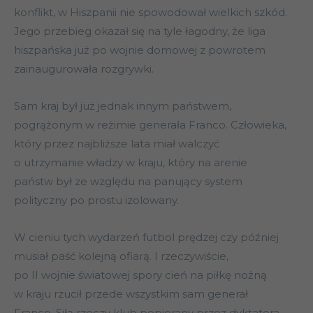
konflikt, w Hiszpanii nie spowodował wielkich szkód.
Jego przebieg okazał się na tyle łagodny, że liga
hiszpańska już po wojnie domowej z powrotem
zainaugurowała rozgrywki.
Sam kraj był już jednak innym państwem,
pogrążonym w reżimie generała Franco. Człowieka,
który przez najbliższe lata miał walczyć
o utrzymanie władzy w kraju, który na arenie
państw był ze względu na panujący system
polityczny po prostu izolowany.
W cieniu tych wydarzeń futbol prędzej czy później
musiał paść kolejną ofiarą. I rzeczywiście,
po II wojnie światowej spory cień na piłkę nożną
w kraju rzucił przede wszystkim sam generał
Franco. Siłą rzeczy klub popierany przez dyktatora