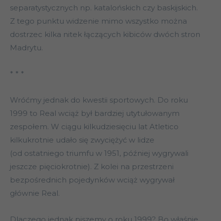
separatystycznych np. katalońskich czy baskijskich.
Z tego punktu widzenie mimo wszystko można
dostrzec kilka nitek łączących kibiców dwóch stron
Madrytu.
* * *
Wróćmy jednak do kwestii sportowych. Do roku
1999 to Real wciąż był bardziej utytułowanym
zespołem. W ciągu kilkudziesięciu lat Atletico
kilkukrotnie udało się zwyciężyć w lidze
(od ostatniego triumfu w 1951, później wygrywali
jeszcze pięciokrotnie). Z kolei na przestrzeni
bezpośrednich pojedynków wciąż wygrywał
głównie Real.
Dlaczego jednak piszemy o roku 1999? Bo właśnie