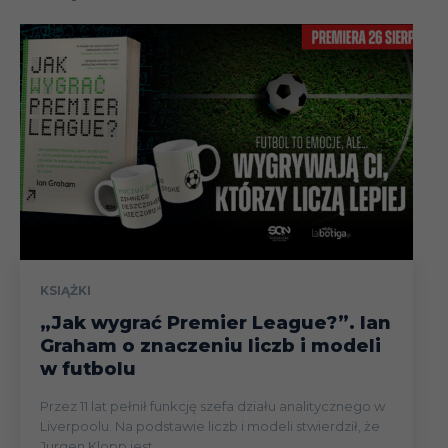
KSIĄŻKI
„Jak wygrać Premier League?”. Ian
Graham o znaczeniu liczb i modeli
w futbolu
Przez 11 lat pełnił funkcję szefa działu analitycznego w
Liverpoolu. Na podstawie liczb i modeli stwierdził, że
Jurgen Klopp jest...