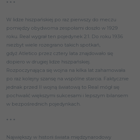
* * *
W lidze hiszpańskiej po raz pierwszy do meczu
pomiędzy obydwoma zespołami doszło w 1929
roku. Real wygrał ten pojedynek 2:1. Do roku 1936
niezbyt wiele rozegrano takich spotkań,
gdyż Atletico przez cztery lata znajdowało się
dopiero w drugiej lidze hiszpańskiej.
Rozpoczynająca się wojna na kilka lat zahamowała
po raz kolejny szansę na wspólne starcia. Faktycznie
jednak przed II wojną światową to Real mógł się
pochwalić większymi sukcesami i lepszym bilansem
w bezpośrednich pojedynkach.
* * *
Największy w historii świata międzynarodowy