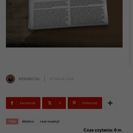
REDAKCJA
27 MAJA 2016
Facebook
X
Pinterest
TAGI
Atletico
real madryt
Czas czytania:
6
m.