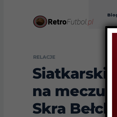
Bio
O n
RELACJE
Siatkarski
na meczu A
Skra Bełc