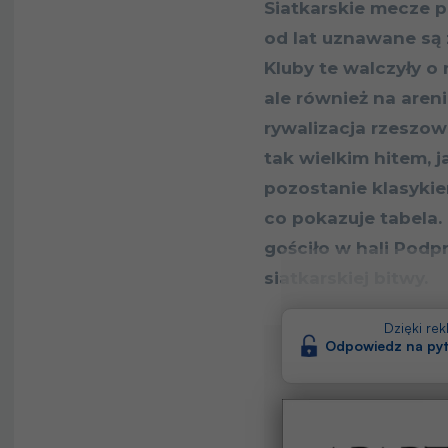
Siatkarskie mecze 
od lat uznawane są 
Kluby te walczyły o 
ale również na aren
rywalizacja rzeszow
tak wielkim hitem, j
pozostanie klasykie
co pokazuje tabela.
gościło w hali Podp
siatkarskiej bitwy.
Dzięki re
Odpowiedz na pyt
Spis treści