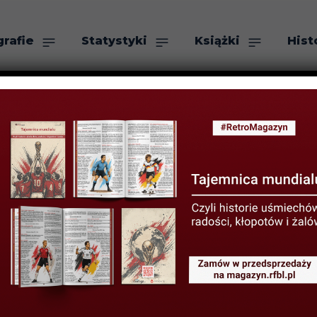
grafie
Statystyki
Książki
Hist
as
Szukaj
 klasyk w Rzeszo
sseco Resovia 
hatów