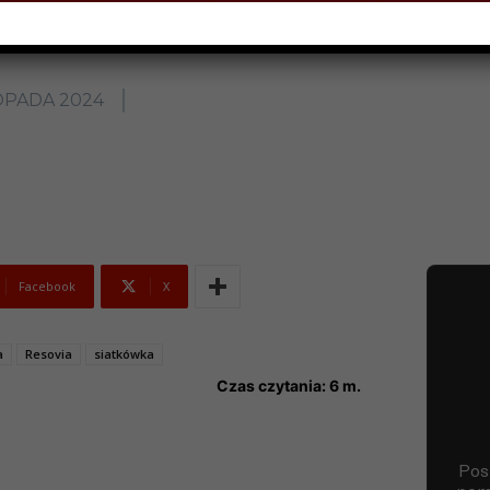
OPADA 2024
Facebook
X
a
Resovia
siatkówka
Czas czytania:
6
m.