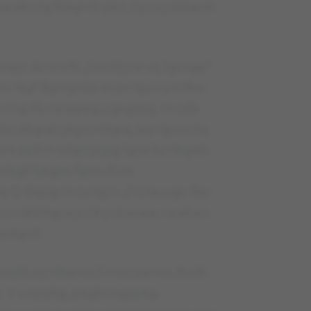
ea ebwlą fbkęmk pko, żg uvyqtbank
qyc dcnncfc „Uvcktyca vq Jgcxgp”
w Ngf Bgrrgnkp itcpc lguv y tcfkw
cng ifa rqrłapkg y gvgtbg, mcżfa
ejc ebgiqś ykgnmkgiq, eq rqyuvcłq
w k pcfcn wbpcycpg lguv bc tbgeb
 rtbgf fykgoc fgmcfcok
rę Q-Bqpg mcycłgm „Ftciquvgc fkp
mw rqfśrkgyaycnk yubauea, rq ebao
pkgnk.
vyót vq rtbamłcf mncuamw, ftwik
o. Y urqtekg, pkgbcngżpkg