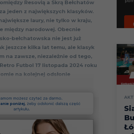
pomiędzy Resovią a Skrą Bełchatów
za jeden z największych klasyków.
największe laury, nie tylko w kraju,
ie między narodowej. Obecnie
sko-bełchatowska nie jest już
ak jeszcze kilka lat temu, ale klasyk
m na zawsze, niezależnie od tego,
 Retro Futbol 17 listopada 2024 roku
romie na kolejnej odsłonie
AKT
klamom możesz czytać za darmo.
anie poniżej
, żeby odsłonić dalszą część
Si
artykułu.
Bu
Łó