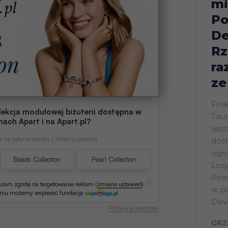
mi
Po
De
Rz
ra
ze
Fina
lekcja modułowej biżuterii dostępna w
Taur
nach Apart i na Apart.pl?
sez
 na pytanie wynika z reklamy powyżej.
dost
ogr
Beads Collection
Pearl Collection
Losy
Pols
ażam zgodę na targetowanie reklam
(
zmiana ustawień
)
w p
aniu możemy wspierać fundację
Deve
Polityka prywatności
GRZ