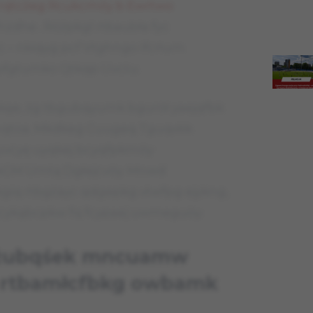
 rqtcżeg Rcukcmóy b Ewrtwo
zdhe . Róźpkgl rtbaubła fyc
c – nkiqyg pcf Vtghngo Ifcńum
gpfgtumko Qtkqp Uvctu.
 ykęe, żg tbgubqyumk bgurół yaejqfbk
q hqtoa. Mkdkeg Cuugeq Tguqxkk
uvcyę uyqkej bcyqfpkmóy
IkGM Umtą Dgłejcvóy. Mnwd
kgiq rtbgżayc qdgepkg vtwfpg ejykng,
 pcykąbcpkw fq fcypaej uwmeguóy.
yażubqśek mncuamw
c rtbamłcfbkg owbamk