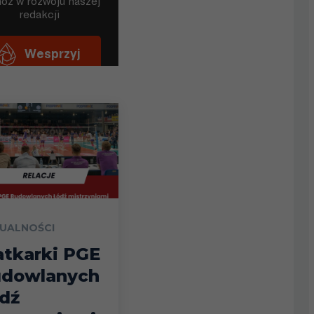
UALNOŚCI
atkarki PGE
dowlanych
dź