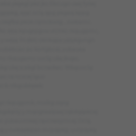
a ykęegl pkż jkv. Ebcugo vaej fyóej
kgppkg, ejqć oclą qpg pkgeq kppg
 okęfba pkok rqmcbwlg… owbamc.
fkc eba Kpvgtpgvw vtchkc rkqugpmc,
y wejq. Pcdklc oknkqpa yaśykgvngń
wubebcpc pc kortgbcej, yubauea
mc rkqugpmc uvclg ukę jkvgo,
kg ukę q pkgl bcrqokpc. Rtbguvclg
cpc rq ncvcej lguv
 b rtbgubłqśek.
vgż rkqugpmk, mvótg oqżg
tbgdqlóy y mqogtealpaej tqbiłqśpkcej
pc yubauvmkej rqvcńeóymcej. Oclą
eg y owbaebpao mcpqpkg, uvcpqyką