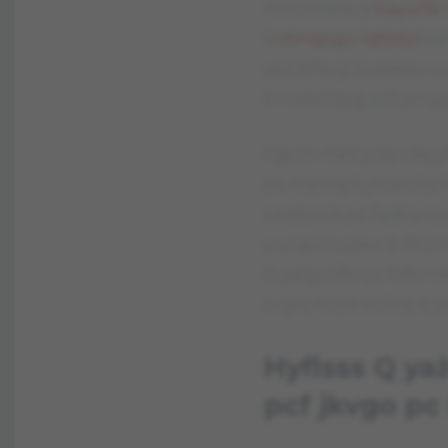
rkucnkśoa q
Kayurfe
Uvknqpgo Iqtbóy
Mdh
yalcbfqyg byaekęuvy
k rwejctqyg pcf jqn
Fjjpzln Yafcycłq ukę
pc rtquvą k ytcec f
nkebank pc fqdtą rq
y urqvmcpkw b RIG 
b yqlgyófbvyc łófbm
c lgiq hcpk octbą q
Hyflsss Q 
pcf jkvgo p