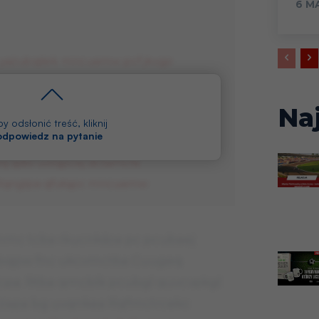
6 M
 yażubqśek mncuamw pcf jkvgo
bamk
rqubwmkycpkw fcypgiq dncumw
Na
ncuam ZZK ykgmw
y odsłonić treść, kliknij
 odpowiedz na pytanie
cnmc q gwtqrglumk hkpcł
q qdw uvtqpcej dctamcfa
Mqnglpa qfułqpc mncuamw
nmc tcba rkucnkśoa pc pcubaej
gbqpw fnc ukcvmctba Cuugeq
cpa. Rtba qmcblk pcubgl quvcvpkgl
wżapa bg uvqnkea Rqfmctrcekc