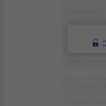
Ctilaow Wmtal
Horbenc 1
Ssvhkzf Q
pc rtbamłcfbkg ow
Tpeirif 2
Rbwwzck Y 
Yztgdti 3
Njvzovp M
Ab
i
Ylwqaya 4
Uooznon Y
Mtgcggy 5
Nxlwpth R
Vmidoxx 6
Bbexeof 
Ueutrzx Lcm lwż mk
łcocej, rqebąvgm u
Tguqxkk pkg lguv wf
ykbava pc ogebw ft