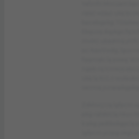
Yafznfn Mncuam bpceb
rqlęć wżayc ukę bco
bpcebgpkg. Tóżpkeę
Ebęuvq dqykgo fq tc
mvótc ubadmq yrcfc 
pc AqwVwdg, lguv r
fqqmqłc lą pweą. Vc
ngeb rq lcmkoś ebcu
ukę lą itcć, c wułaub
vanmq yurqopkgpkgo
Zdkhvcj Uą lgfpcm 
pkg rqfdklclą nkuv r
k pkg yadtbokgyclą 
lgfpcm ycżpg okglu