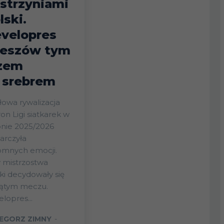
strzyniami
lski.
velopres
eszów tym
zem
 srebrem
łowa rywalizacja
on Ligi siatkarek w
onie 2025/2026
arczyła
omnych emocji.
 mistrzostwa
ki decydowały się
iątym meczu.
lopres...
EGORZ ZIMNY
-