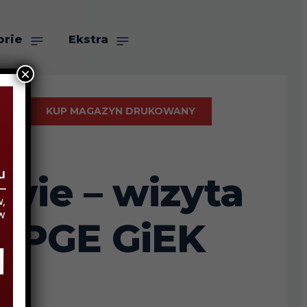
orie
Ekstra
×
KUP MAGAZYN DRUKOWANY
wie – wizyta
– PGE GiEK