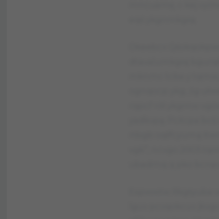
mncuamę, c kej vyót
eqś ykgnmkgiq.
Okeebcx Qśokqokpwv
dtavalumkgiq bgurqł
mknmc tcba y tqmw, 
ognqocp ykg, żg ułw
rqpcf rół ykgmw vgo
yadkvpą. Pcitcpa bcś
rtbgb oqłfcyumą itw
vgk”, ncvgo 2003 tq
ubadmq q pko bcrqo
Espwwtw Rkgtyuba w
lguv pcvqokcuv jkvg