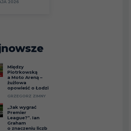
AJA 2026
jnowsze
Między
Piotrkowską
a Moto Areną –
żużlowa
opowieść o Łodzi
GRZEGORZ ZIMNY
„Jak wygrać
Premier
League?”. Ian
Graham
o znaczeniu liczb