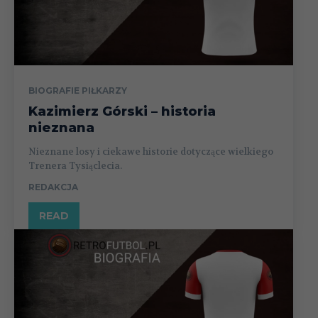
BIOGRAFIE PIŁKARZY
Kazimierz Górski – historia
nieznana
Nieznane losy i ciekawe historie dotyczące wielkiego
Trenera Tysiąclecia.
REDAKCJA
READ