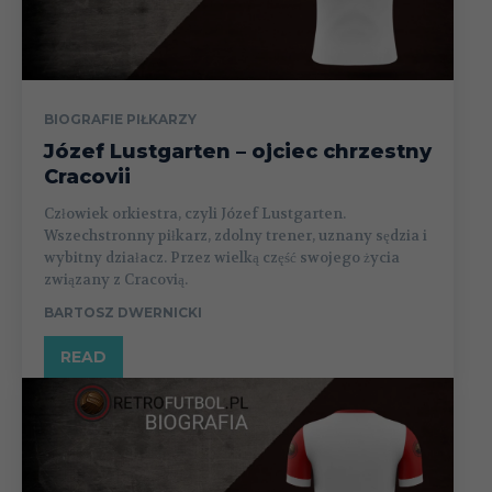
BIOGRAFIE PIŁKARZY
Józef Lustgarten – ojciec chrzestny
Cracovii
Człowiek orkiestra, czyli Józef Lustgarten.
Wszechstronny piłkarz, zdolny trener, uznany sędzia i
wybitny działacz. Przez wielką część swojego życia
związany z Cracovią.
BARTOSZ DWERNICKI
READ