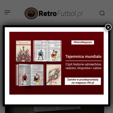
×
lwów
Tag: