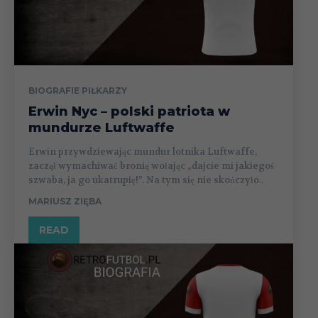
BIOGRAFIE PIŁKARZY
Erwin Nyc – polski patriota w
mundurze Luftwaffe
Erwin przywdziewając mundur lotnika Luftwaffe,
zaczął wymachiwać bronią wołając „dajcie mi jakiegoś
szwaba, ja go ukatrupię!”. Na tym się nie skończyło..
MARIUSZ ZIĘBA
READ