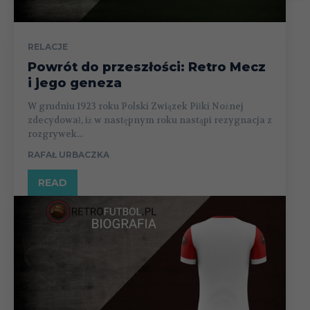
RELACJE
Powrót do przeszłości: Retro Mecz
i jego geneza
W grudniu 1923 roku Polski Związek Piłki Nożnej
zdecydował, iż w następnym roku nastąpi rezygnacja z
rozgrywek...
RAFAŁ URBACZKA
READ