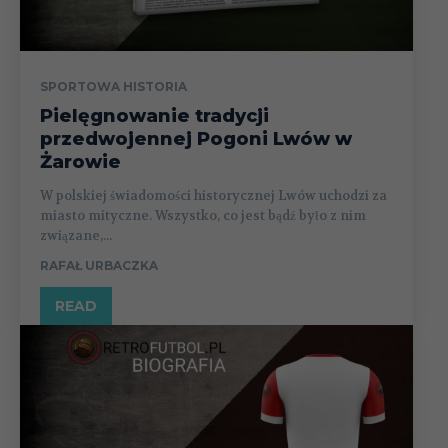
SPORTOWA HISTORIA
Pielęgnowanie tradycji
przedwojennej Pogoni Lwów w
Żarowie
W polskiej świadomości historycznej Lwów uchodzi za
miasto mityczne. Wszystko, co jest bądź było z nim
związane,...
RAFAŁ URBACZKA
READ