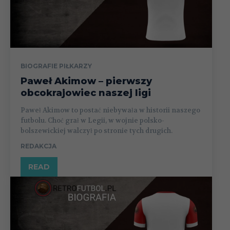
BIOGRAFIE PIŁKARZY
Paweł Akimow – pierwszy
obcokrajowiec naszej ligi
Paweł Akimow to postać niebywała w historii naszego
futbolu. Choć grał w Legii, w wojnie polsko-
bolszewickiej walczył po stronie tych drugich.
REDAKCJA
READ