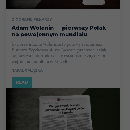
BIOGRAFIE PIŁKARZY
Adam Wolanin — pierwszy Polak
na powojennym mundialu
Życiorys Adama Wolanina to gotowy scenariusz
filmowy. Wychował się we Lwowie, przeszedł szlak
bojowy z armią Andersa, by ostatecznie zagrać po
wojnie na mundialu w Brazylii.
RAFAŁ GAŁĄZKA
READ