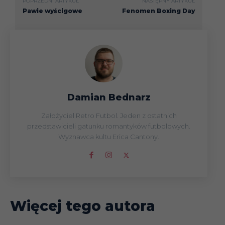
POPRZEDNI ARTYKUŁ
NASTĘPNY ARTYKUŁ
Pawie wyścigowe
Fenomen Boxing Day
Damian Bednarz
Założyciel Retro Futbol. Jeden z ostatnich
przedstawicieli gatunku romantyków futbolowych.
Wyznawca kultu Erica Cantony.
Więcej tego autora