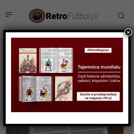
×
HISTORYCZNE MECZE
Finał białego konia