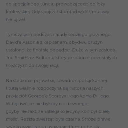
do specjalnego tunelu prowadzącego do loży
królewskiej. Gdy spojrzał stamtąd w dół, murawy
nie ujrzał.
Tymczasem podczas narady sędziego głównego
David’a Asson’a z kapitanami obydwu drużyn
ustalono, że finał się odbędzie. Duża w tym zasługa
Joe Smith’a z Boltonu, który przekonał pozostałych
mężczyzn do swojej racji.
Na stadionie pojawił się szwadron policji konnej.
I tutaj właśnie rozpoczyna się historia naszych
przyjaciół: George’a Scoreya i jego konia Billiego.
W tej dwójce nie byłoby nic dziwnego,
gdyby nie fakt, że Billie jako jedyny koń był białej
maści. Reszta zwierząt była czarna. Stróże prawa
szybko wzięli się za usuwanie tłumu z boiska,