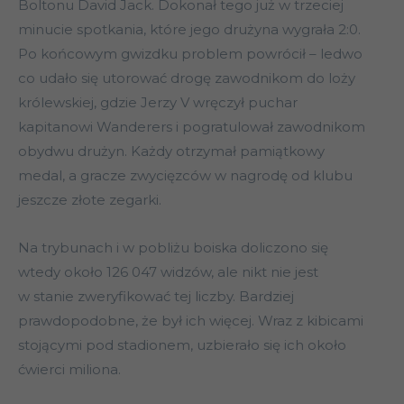
Boltonu David Jack. Dokonał tego już w trzeciej
minucie spotkania, które jego drużyna wygrała 2:0.
Po końcowym gwizdku problem powrócił – ledwo
co udało się utorować drogę zawodnikom do loży
królewskiej, gdzie Jerzy V wręczył puchar
kapitanowi Wanderers i pogratulował zawodnikom
obydwu drużyn. Każdy otrzymał pamiątkowy
medal, a gracze zwycięzców w nagrodę od klubu
jeszcze złote zegarki.
Na trybunach i w pobliżu boiska doliczono się
wtedy około 126 047 widzów, ale nikt nie jest
w stanie zweryfikować tej liczby. Bardziej
prawdopodobne, że był ich więcej. Wraz z kibicami
stojącymi pod stadionem, uzbierało się ich około
ćwierci miliona.