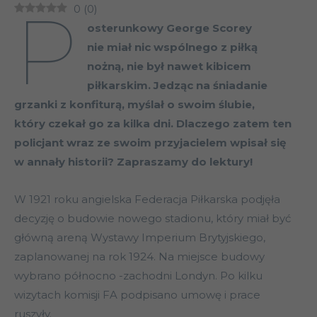
P
0
(
0
)
osterunkowy George Scorey
nie miał nic wspólnego z piłką
nożną, nie był nawet kibicem
piłkarskim. Jedząc na śniadanie
grzanki z konfiturą, myślał o swoim ślubie,
który czekał go za kilka dni. Dlaczego zatem ten
policjant wraz ze swoim przyjacielem wpisał się
w annały historii? Zapraszamy do lektury!
W 1921 roku angielska Federacja Piłkarska podjęła
decyzję o budowie nowego stadionu, który miał być
główną areną Wystawy Imperium Brytyjskiego,
zaplanowanej na rok 1924. Na miejsce budowy
wybrano północno -zachodni Londyn. Po kilku
wizytach komisji FA podpisano umowę i prace
ruszyły.