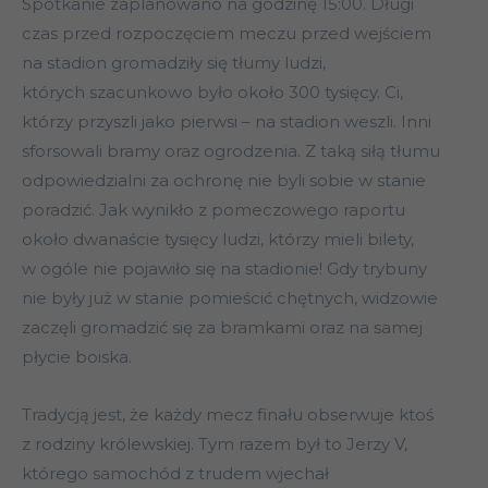
Spotkanie zaplanowano na godzinę 15:00. Długi
czas przed rozpoczęciem meczu przed wejściem
na stadion gromadziły się tłumy ludzi,
których szacunkowo było około 300 tysięcy. Ci,
którzy przyszli jako pierwsi – na stadion weszli. Inni
sforsowali bramy oraz ogrodzenia. Z taką siłą tłumu
odpowiedzialni za ochronę nie byli sobie w stanie
poradzić. Jak wynikło z pomeczowego raportu
około dwanaście tysięcy ludzi, którzy mieli bilety,
w ogóle nie pojawiło się na stadionie! Gdy trybuny
nie były już w stanie pomieścić chętnych, widzowie
zaczęli gromadzić się za bramkami oraz na samej
płycie boiska.
Tradycją jest, że każdy mecz finału obserwuje ktoś
z rodziny królewskiej. Tym razem był to Jerzy V,
którego samochód z trudem wjechał