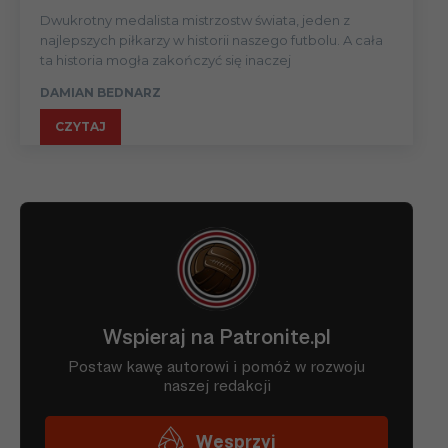
Dwukrotny medalista mistrzostw świata, jeden z
najlepszych piłkarzy w historii naszego futbolu. A cała
ta historia mogła zakończyć się inaczej
DAMIAN BEDNARZ
CZYTAJ