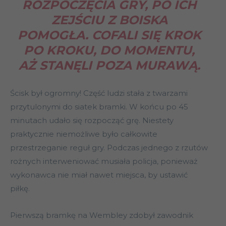
ROZPOCZĘCIA GRY, PO ICH
ZEJŚCIU Z BOISKA
POMOGŁA. COFALI SIĘ KROK
PO KROKU, DO MOMENTU,
AŻ STANĘLI POZA MURAWĄ.
Ścisk był ogromny! Część ludzi stała z twarzami
przytulonymi do siatek bramki. W końcu po 45
minutach udało się rozpocząć grę. Niestety
praktycznie niemożliwe było całkowite
przestrzeganie reguł gry. Podczas jednego z rzutów
rożnych interweniować musiała policja, ponieważ
wykonawca nie miał nawet miejsca, by ustawić
piłkę.
Pierwszą bramkę na Wembley zdobył zawodnik