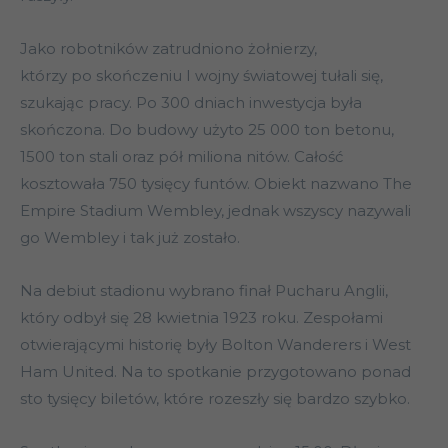
Jako robotników zatrudniono żołnierzy,
którzy po skończeniu I wojny światowej tułali się,
szukając pracy. Po 300 dniach inwestycja była
skończona. Do budowy użyto 25 000 ton betonu,
1500 ton stali oraz pół miliona nitów. Całość
kosztowała 750 tysięcy funtów. Obiekt nazwano The
Empire Stadium Wembley, jednak wszyscy nazywali
go Wembley i tak już zostało.
Na debiut stadionu wybrano finał Pucharu Anglii,
który odbył się 28 kwietnia 1923 roku. Zespołami
otwierającymi historię były Bolton Wanderers i West
Ham United. Na to spotkanie przygotowano ponad
sto tysięcy biletów, które rozeszły się bardzo szybko.