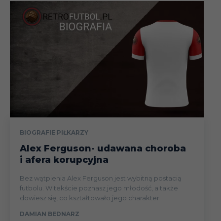
BIOGRAFIE PIŁKARZY
Alex Ferguson- udawana choroba
i afera korupcyjna
Bez wątpienia Alex Ferguson jest wybitną postacią
futbolu. W tekście poznasz jego młodość, a także
dowiesz się, co kształtowało jego charakter.
DAMIAN BEDNARZ