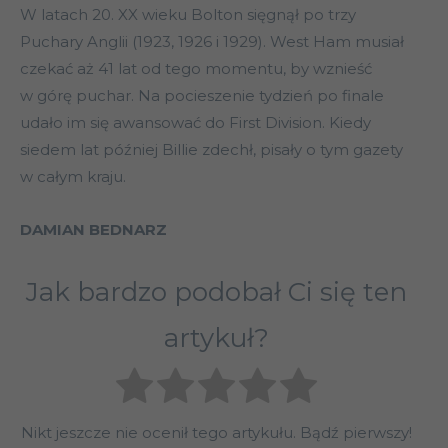
W latach 20. XX wieku Bolton sięgnął po trzy
Puchary Anglii (1923, 1926 i 1929). West Ham musiał
czekać aż 41 lat od tego momentu, by wznieść
w górę puchar. Na pocieszenie tydzień po finale
udało im się awansować do First Division. Kiedy
siedem lat później Billie zdechł, pisały o tym gazety
w całym kraju.
DAMIAN BEDNARZ
Jak bardzo podobał Ci się ten
artykuł?
Nikt jeszcze nie ocenił tego artykułu. Bądź pierwszy!