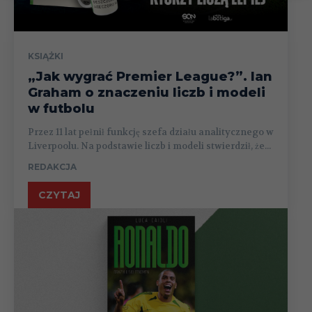
KSIĄŻKI
„Jak wygrać Premier League?”. Ian
Graham o znaczeniu liczb i modeli
w futbolu
Przez 11 lat pełnił funkcję szefa działu analitycznego w
Liverpoolu. Na podstawie liczb i modeli stwierdził, że...
REDAKCJA
CZYTAJ