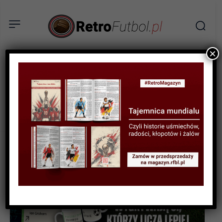
×
STRONA GŁÓWNA
KSIĄŻKI
RECENZJA
Recenzja