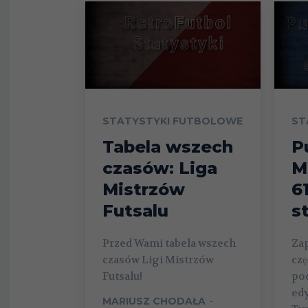
STATYSTYKI FUTBOLOWE
ST
Tabela wszech
P
czasów: Liga
M
Mistrzów
61
Futsalu
s
Przed Wami tabela wszech
Za
czasów Ligi Mistrzów
czę
Futsalu!
po
edy
MARIUSZ CHODAŁA
-