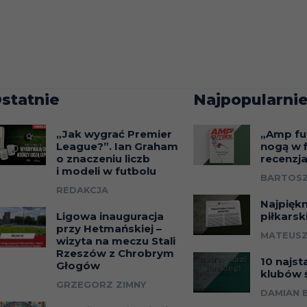
statnie
Najpopularnie
„Jak wygrać Premier
„Amp fu
League?”. Ian Graham
nogą w f
o znaczeniu liczb
recenzj
i modeli w futbolu
BARTOSZ
REDAKCJA
Najpięk
Ligowa inauguracja
piłkarsk
przy Hetmańskiej –
MATEUSZ
wizyta na meczu Stali
Rzeszów z Chrobrym
10 najst
Głogów
klubów 
GRZEGORZ ZIMNY
DAMIAN 