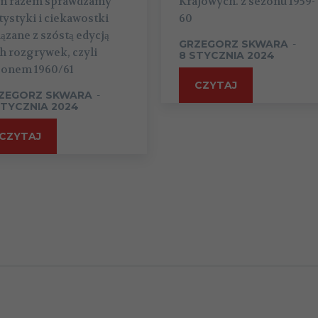
m razem sprawdzamy
Krajowych. z sezonu 1959-
tystyki i ciekawostki
60
ązane z szóstą edycją
GRZEGORZ SKWARA
-
h rozgrywek, czyli
8 STYCZNIA 2024
zonem 1960/61
CZYTAJ
ZEGORZ SKWARA
-
STYCZNIA 2024
CZYTAJ