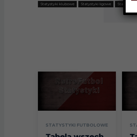
Statystyki klubowe
Statystyki ligowe
Statystyki 
STATYSTYKI FUTBOLOWE
ST
Tabela wszech
T