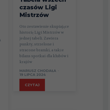
czasów Ligi
Mistrzów
Oto zestawienie skupiające
historię Ligi Mistrzów w
jednej tabeli. Zawiera
h
punkty, strzelone i
stracone bramki, a także
bilans spotkań dla klubów i
krajów
MARIUSZ CHODAŁA
-
19 LIPCA 2024
CZYTAJ