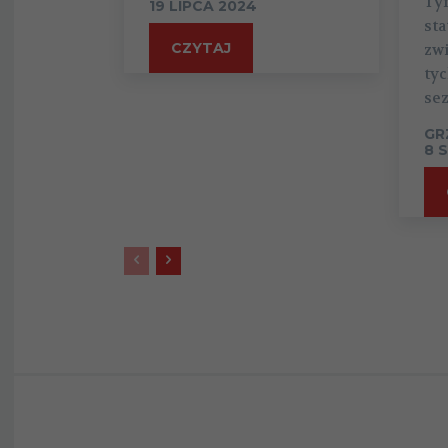
Ty
19 LIPCA 2024
sta
CZYTAJ
zwi
tyc
se
GR
8 