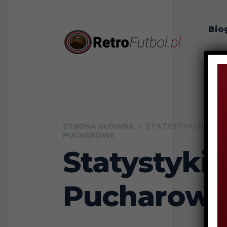
Bio
O n
STRONA GŁÓWNA
STATYSTYKI FUTB
PUCHAROWE
Statystyki
Pucharow