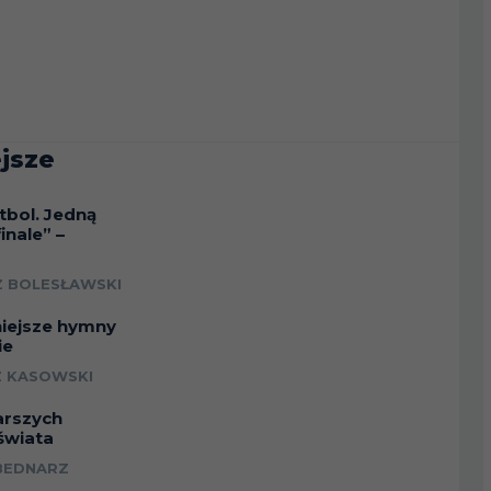
jsze
tbol. Jedną
inale” –
a
 BOLESŁAWSKI
niejsze hymny
ie
 KASOWSKI
arszych
świata
BEDNARZ