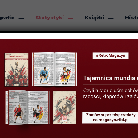
grafie
Statystyki
Książki
Hist
as
Szukaj
OLOWE
STATYSTYKI
e