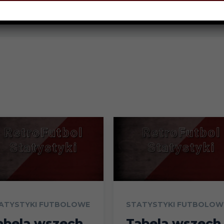
piłkarzy
ATYSTYKI FUTBOLOWE
STATYSTYKI FUTBOLOW
abela wszech
Tabela wszech