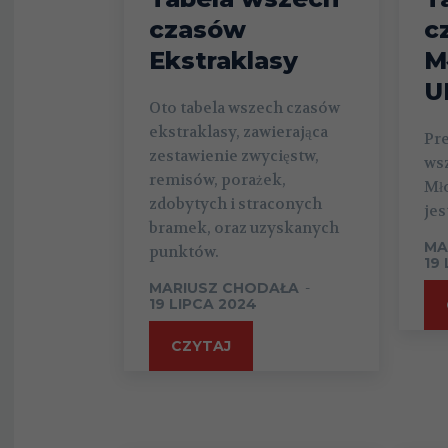
czasów
c
Ekstraklasy
M
U
Oto tabela wszech czasów
ekstraklasy, zawierająca
Pr
zestawienie zwycięstw,
ws
remisów, porażek,
Mł
zdobytych i straconych
jes
bramek, oraz uzyskanych
MA
punktów.
19
MARIUSZ CHODAŁA
-
19 LIPCA 2024
CZYTAJ