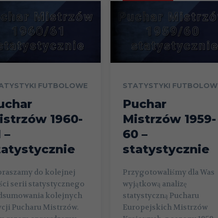
ATYSTYKI FUTBOLOWE
STATYSTYKI FUTBOLOW
uchar
Puchar
istrzów 1960-
Mistrzów 1959-
 –
60 –
tatystycznie
statystycznie
praszamy do kolejnej
Przygotowaliśmy dla Was
ści serii statystycznego
wyjątkową analizę
dsumowania kolejnych
statystyczną Pucharu
cji Pucharu Mistrzów.
Europejskich Mistrzów