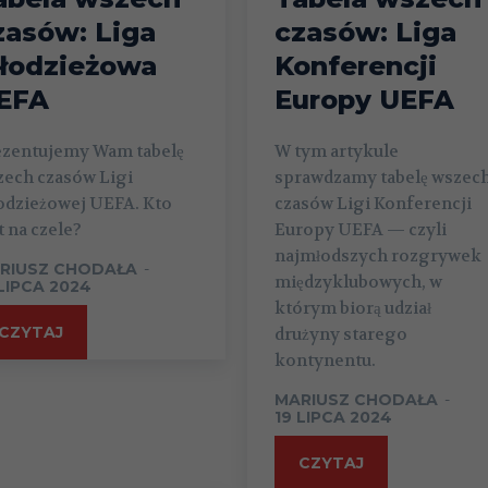
zasów: Liga
czasów: Liga
łodzieżowa
Konferencji
EFA
Europy UEFA
ezentujemy Wam tabelę
W tym artykule
zech czasów Ligi
sprawdzamy tabelę wszec
odzieżowej UEFA. Kto
czasów Ligi Konferencji
t na czele?
Europy UEFA — czyli
najmłodszych rozgrywek
RIUSZ CHODAŁA
-
międzyklubowych, w
 LIPCA 2024
którym biorą udział
CZYTAJ
drużyny starego
kontynentu.
MARIUSZ CHODAŁA
-
19 LIPCA 2024
CZYTAJ