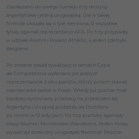
Zapraszano do owego turnieju trzy drużyny
argentyńskie i jedną urugwajską. Gra w takiej
formule okazała się o tyle nierówna, iż wszystkie
tytuły zgarnęli reprezentanci AFA. Po trzy przypadły
w udziale Alumni i Rosario Athletic, a jeden zdobyło
Belgrano.
Po zmianie zasad rywalizacji w ramach Copa
de Competencia wyłaniano po jednym
reprezentancie z obu państw, którzy potem stawali
naprzeciwko siebie w finale. Wtedy już puchar miał
bardziej wyrównany przebieg na przestrzeni lat.
Argentyna i Urugwaj podzieliły się triumfami
po równo w 12 edycjach. Po trzy puchary zgarnęły
ekipy Alumni i Montevideo Wanderers. Jeden mniej
wywalczył stołeczny urugwajski Nacional. Reszcie