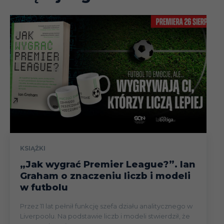
KSIĄŻKI
„Jak wygrać Premier League?”. Ian
Graham o znaczeniu liczb i modeli
w futbolu
Przez 11 lat pełnił funkcję szefa działu analitycznego w
Liverpoolu. Na podstawie liczb i modeli stwierdził, że