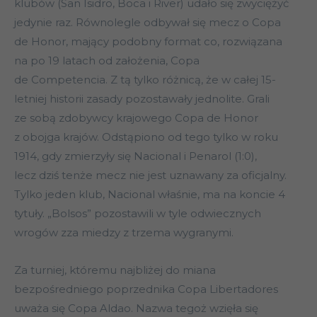
klubów (San Isidro, Boca i River) udało się zwyciężyć
jedynie raz. Równolegle odbywał się mecz o Copa
de Honor, mający podobny format co, rozwiązana
na po 19 latach od założenia, Copa
de Competencia. Z tą tylko różnicą, że w całej 15-
letniej historii zasady pozostawały jednolite. Grali
ze sobą zdobywcy krajowego Copa de Honor
z obojga krajów. Odstąpiono od tego tylko w roku
1914, gdy zmierzyły się Nacional i Penarol (1:0),
lecz dziś tenże mecz nie jest uznawany za oficjalny.
Tylko jeden klub, Nacional właśnie, ma na koncie 4
tytuły. „Bolsos” pozostawili w tyle odwiecznych
wrogów zza miedzy z trzema wygranymi.
Za turniej, któremu najbliżej do miana
bezpośredniego poprzednika Copa Libertadores
uważa się Copa Aldao. Nazwa tegoż wzięła się