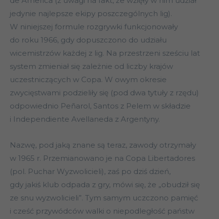
de America (z uwagi na fakt, że wzięły w nim udział
jedynie najlepsze ekipy poszczególnych lig).
W niniejszej formule rozgrywki funkcjonowały
do roku 1966, gdy dopuszczono do udziału
wicemistrzów każdej z lig. Na przestrzeni sześciu lat
system zmieniał się zależnie od liczby krajów
uczestniczących w Copa. W owym okresie
zwycięstwami podzieliły się (pod dwa tytuły z rzędu)
odpowiednio Peñarol, Santos z Pelem w składzie
i Independiente Avellaneda z Argentyny.
Nazwę, pod jaką znane są teraz, zawody otrzymały
w 1965 r. Przemianowano je na Copa Libertadores
(pol. Puchar Wyzwolicieli), zaś po dziś dzień,
gdy jakiś klub odpada z gry, mówi się, że „obudził się
ze snu wyzwolicieli”. Tym samym uczczono pamięć
i cześć przywódców walki o niepodległość państw