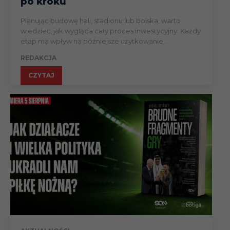
po kroku
Planując budowę hali, stadionu lub boiska, warto
wiedzieć, jak wygląda cały proces inwestycyjny. Każdy
etap ma wpływ na późniejsze użytkowanie...
REDAKCJA
CZYTAJ