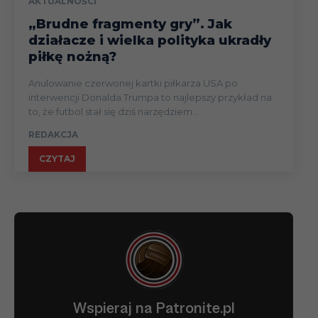
AKTUALNOŚCI
„Brudne fragmenty gry”. Jak
działacze i wielka polityka ukradły
piłkę nożną?
Anulowanie czerwonej kartki piłkarza USA po
interwencji Donalda Trumpa to najlepszy przykład na
to, że futbol stał się dziś narzędziem...
REDAKCJA
CZYTAJ