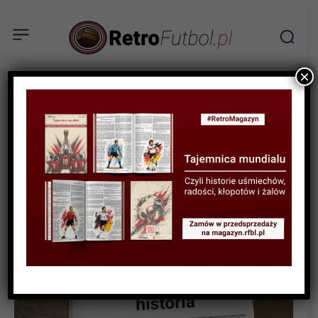
×
SPORTOWA HISTORIA
Jak sen wyzwolicieli
ogarniał miliony