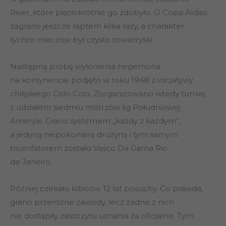
River, które pięciokrotnie go zdobyło. O Copa Aldao
zagrano jeszcze raptem kilka razy, a charakter
tychże meczów był czysto towarzyski.
Następną próbę wyłonienia hegemona
na kontynencie podjęto w roku 1948 z inicjatywy
chilijskiego Colo Colo. Zorganizowano wtedy turniej
z udziałem siedmiu mistrzów lig Południowej
Ameryki. Grano systemem „każdy z każdym”,
a jedyną niepokonaną drużyną i tym samym
triumfatorem zostało Vasco Da Gama Rio
de Janeiro.
Później czekało kibiców 12 lat posuchy. Co prawda,
grano przeróżne zawody, lecz żadne z nich
nie dostąpiły zaszczytu uznania za oficjalne. Tym