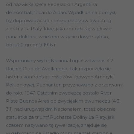
od nazwiska szefa Federacion Argentina
de Football, Ricardo Aldao. Wpadł on na pomysł,
by doprowadzić do meczu mistrzów dwóch lig
z doliny La Platy. Ideę, jaka zrodziła się w głowie
pana doktora, wcielono w życie dosyć szybko,
bo już 2 grudnia 1916 r.
Wspomniany wyżej Nacional ograł wówczas 4:2
Racing Club de Avellaneda. Tak rozpoczęła się
historia konfrontacji mistrzów ligowych Ameryki
Południowej. Puchar ten przyznawano z przerwami
do roku 1947. Ostatnim zwycięzcą zostało River
Plate Buenos Aires po zwycięskim dwumeczu (4:3,
3:1) nad urugwajskim Nacionalem, toteż obecnie
statuetka za triumf Pucharze Doliny La Platy, jak
czasem nazywano tę rywalizację, znajduje się
w gablotach na Estadio Monumental, stadionie