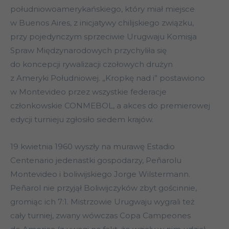
południowoamerykańskiego, który miał miejsce
w Buenos Aires, z inicjatywy chilijskiego związku,
przy pojedynczym sprzeciwie Urugwaju Komisja
Spraw Międzynarodowych przychyliła się
do koncepcji rywalizacji czołowych drużyn
z Ameryki Południowej. „Kropkę nad i” postawiono
w Montevideo przez wszystkie federacje
członkowskie CONMEBOL, a akces do premierowej
edycji turnieju zgłosiło siedem krajów.
19 kwietnia 1960 wyszły na murawę Estadio
Centenario jedenastki gospodarzy, Peñarolu
Montevideo i boliwijskiego Jorge Wilstermann.
Peñarol nie przyjął Boliwijczyków zbyt gościnnie,
gromiąc ich 7:1. Mistrzowie Urugwaju wygrali też
cały turniej, zwany wówczas Copa Campeones