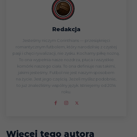
Redakcja
Jesteśmy niczym Corinthians — przesiąknięci
romantycznym futbolem, który narodził się z czystej
pasji i chęci rywalizacji, nie zysku. Kochamy piłkę nożną.
To ona wypełnia nasze nozdrza, płuca i wszystkie
komórki naszego ciała. To ona definiuje nas takimi,
jakimi jesteśmy. Futbol nie jest naszym sposobem
na życie. Jest jego częścią. Jeżeli myślisz podobnie,
to już znaleźliśmy wspólny język. Istniejemy od 2014
roku.
Więcej tego autora