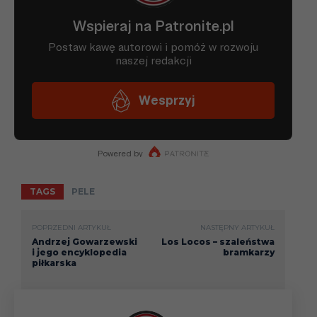
TAGS
PELE
POPRZEDNI ARTYKUŁ
NASTĘPNY ARTYKUŁ
Andrzej Gowarzewski
Los Locos – szaleństwa
i jego encyklopedia
bramkarzy
piłkarska