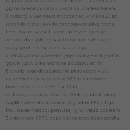
to potoczyło w dorzeczu Amazonki. Za prekursora
gry na terenach Brazylii uważa się Charlesa Millera.
Urodzony w Sao Paulo młodzieniec, w wieku 20 lat
wrócił do Kraju Kawy, by propagować piłkę nożną.
Lecz owa mityczna historia, jakoby przywożąc
ze sobą dwie piłki, pokazał tubylcom całkowicie
nowy sport, nie ma wiele wspólnego
z rzeczywistością, bowiem jego rodacy – marynarze,
grywali już w piłkę nożną na początku lat 70.
Dowodzi tego data założenia pierwszego klubu
na ziemiach brazylijskich: w 1888 roku powstał
bowiem Sao Paulo Athletic Club,
do którego dołączył Charles. Większy udział młody
Anglik miał w uformowaniu 19 grudnia 1901 r. Liga
Paulista de Futebol, pierwszej ligi w kraju z udziałem
5 ekip, w tym SPFC, gdzie grał na pozycji napastnika.