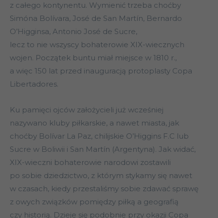
z całego kontynentu. Wymienić trzeba choćby
Simóna Bolívara, José de San Martín, Bernardo
O’Higginsa, Antonio José de Sucre,
lecz to nie wszyscy bohaterowie XIX-wiecznych
wojen. Początek buntu miał miejsce w 1810 r.,
a więc 150 lat przed inauguracją protoplasty Copa
Libertadores.
Ku pamięci ojców założycieli już wcześniej
nazywano kluby piłkarskie, a nawet miasta, jak
choćby Bolívar La Paz, chilijskie O’Higgins F.C lub
Sucre w Boliwii i San Martín (Argentyna). Jak widać,
XIX-wieczni bohaterowie narodowi zostawili
po sobie dziedzictwo, z którym stykamy się nawet
w czasach, kiedy przestaliśmy sobie zdawać sprawę
z owych związków pomiędzy piłką a geografią
czy historią. Dzieje się podobnie przy okazji Copa