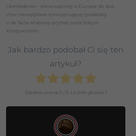
Libertadores – lekceważonej w Europie do dziś,
choć niewątpliwie emocjonującej rywalizacji
o de facto klubowy prymat poza Starym
Kontynentem.
Jak bardzo podobał Ci się ten
artykuł?
Średnia ocena
5
/ 5. Licznik głosów
1