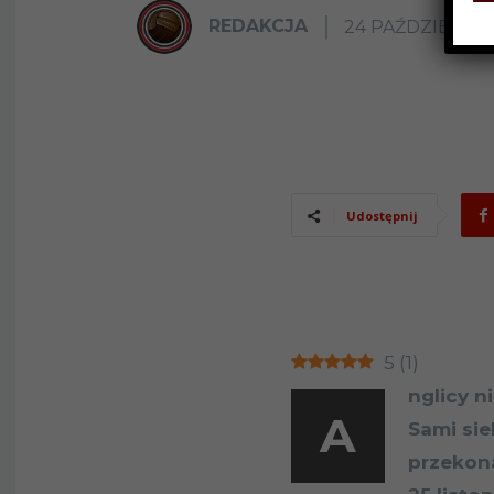
REDAKCJA
24 PAŹDZIERNIK
Udostępnij
5
(
1
)
nglicy ni
A
Sami sie
przekona