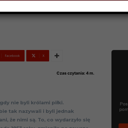
A 2016
Facebook
X
Czas czytania:
4
m.
gdy nie byli królami piłki.
bie tak nazywali i byli jednak
ni, że nimi są. To, co wydarzyło się