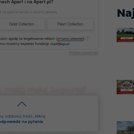
nach Apart i na Apart.pl?
Na
 na pytanie wynika z reklamy powyżej.
Gold Collection
Pearl Collection
ażam zgodę na targetowanie reklam
(
zmiana ustawień
)
aniu możemy wspierać fundację
Polityka prywatności
 mdżj mdvj Jwpurtóf
t wrn ijcaihvhfjł. Ujcj vrsjłh j Jwpurlh
vr bdtlnbjvr, dfrnaihur
y odsłonić treść, kliknij
 odpowiedz na pytanie
n wjsunybią r wjskjamirns ijbłdżxwą
wjcxvrjbc yxfxur kdmxfjur madżhwę