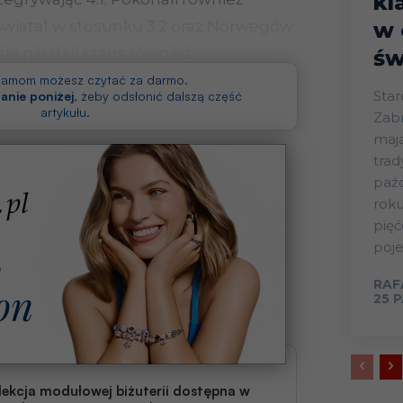
kl
wiata) w stosunku 3:2 oraz Norwegów
w 
ie nie dali szans również
św
órą rozbili 3:0 i 6:1.
klamom możesz czytać za darmo.
Star
anie poniżej
, żeby odsłonić dalszą część
artykułu.
Zabr
mają
trad
paźd
roku
pięć
poje
RAF
25 
lekcja modułowej biżuterii dostępna w