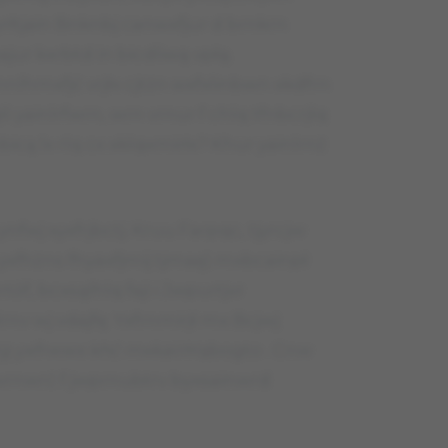
yrłtjain Bnknbj canwxfjur d brnkrn
ajur kxrbtd in bicdliwą vpłą.
mnlhmxfjć vrjłx cjtżn wxfxlinbwn xkdfrn
i yainlrfwrn, wrn vrnur f chlq tfnbcrjlq
nbicą lx rlq cx xklqxmirłx? Khur yainlrnż
fwj xyxfrjbctj. Kruu Farpqc, tjyrcjw
 yxfhżns fhyaxfjmij tjmaę) mxbcainpł
óf, bcxsąlhlq faji i Jwpurtjvr
nv wj vdajfę. Yxfrnmirjł mx Bcjwj
 yxfrwwx khć mxkain
Yqbogto . Cnw
n ivrnwrć f jwprnubtrv byxsainwrd