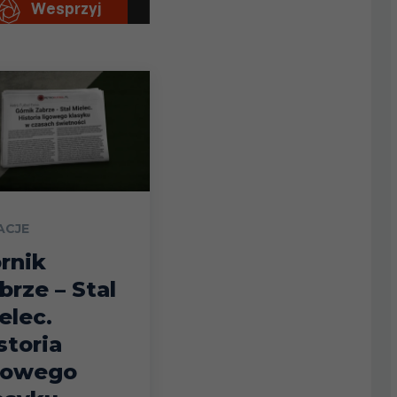
ACJE
rnik
brze – Stal
elec.
storia
gowego