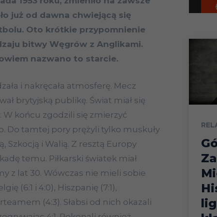
pada 1953 roku, zmieniło na zawsze
ęło już od dawna chwiejącą się
bolu. Oto krótkie przypomnienie
dzaju bitwy Węgrów z Anglikami.
bowiem nazwano to starcie.
zała i nakręcała atmosferę. Mecz
ał brytyjską publikę. Świat miał się
. W końcu zgodzili się zmierzyć
REL
. Do tamtej pory prężyli tylko muskuły
Gó
, Szkocją i Walią. Z resztą Europy
Za
kadę temu. Piłkarski światek miał
Mi
y z lat 30. Wówczas nie mieli sobie
Hi
ię (6:1 i 4:0), Hiszpanię (7:1),
li
teamem (4:3). Słabsi od nich okazali
rzegrywając 4:1. Pokonali również