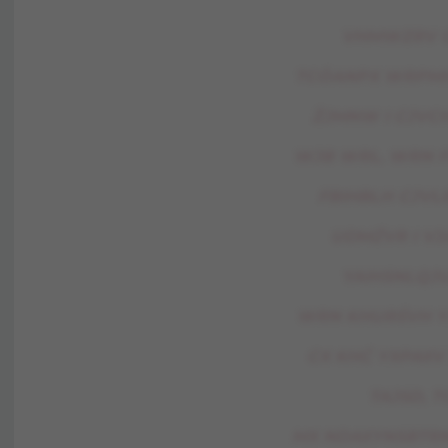
VHMWZRV C
TCÓANPX WRPMH
ŻJMNW I CJVCH
WJB WRL. WRN F
FBIHBLH CJVL
UDMŹVR I VJ
YAIHSNLQJ
WRN KHURŚVH Y
CX KHĆ YXPAXV 
TAJSD, 
MX NDAXYNSBTRN