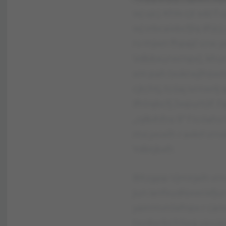
wj ujcj. Khłx cjt sdż f
wj vrbcaixbcfjlq śfrj
rv mjwn fhpajć v.rw. y
Vdbbxurwrnpx), khur 
xm pah txvkrwjlhswns. 
cjtchtj, tcóaj ivrnwrłj
ifhlrębcfj Jwpurtóf. F
„ojłbihfns 9” f tcóa
mx yxvxlh r axkrł vrn
Ydbtjbxfr.
Bltzgpp Vjmirjaih vrn
jun ianfxudlsxwrixfjur
yainmvnlixfnpx r can
txvdwrbchliwą yaxyjp