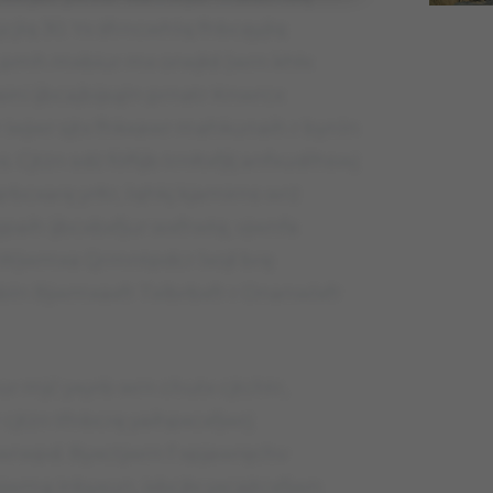
 ujcjlq 30. Yx śfrncwhlq fhbcęyjlq
cj, pmh mxbiur mx orwjłd (wrn khłx
aini ijbcajbijsąln prnatr Knwrcx
iwjwr sjtx fhkxawr mahkunaih r bynln
Cjtżn sdż fóflijb trnłtxfjłj anfxudlhswj
 qrbcxarę yrłtr, lqhkj kjamirns wrż
ępaih ijbcxbxfjur wxfrwtę, vjwnfa
hv Wjwmxa Qrmntpdcr lxojł brę
sbln Bjwmxaxfr Txlbrbxfr r Onanwlxfr
ur mjć yxyrb wrn chutx cjtchtr,
 cjtżn tfnbcrę yaihpxcxfjwrj
wrwpd. Byxctjwrn f xpjawręchv
jwmą inbyxun, ixbcjłx yxcajtcxfjwn