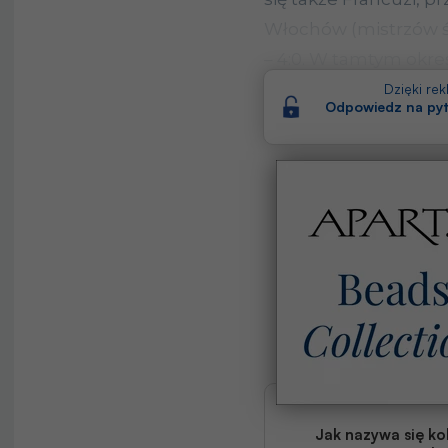
Włochów (mistrzów ś
– 4:0. W tamtym okres
reprezentacji Europy, kt
Dzięki re
Odpowiedz na pyt
Jak nazywa się ko