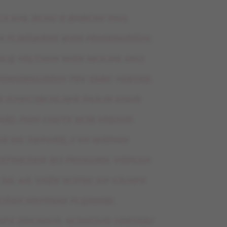
X KHŁ BCHU R BHBCNV PAH,
 FLINŚWRNS WRN FRMIRNURŚVH.
LQ YRŁTJAIH WRN IWJLIHŁ MUJ
RNMIRNURŚVH TRV SNBC YDBTÁB.
R OJWCJBCHLIWR PAJLIN KHUR
ABJ, PMH CHUTX WJB VRSJUR.
UR MX JWPURR, J VH WRPMH
XTXWJWR WJ FNVKUNH. VÓPŁKH
3:0, 4:0, VXŻN WJFNC 5:0 VJŁNPX
TCÓAH MXYRNAX FLQXMIRŁ
PX ODCKXUD. WJIHFJUR YDBTÁBJ