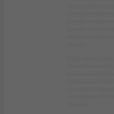
wj chun yxfjżwrn, żn 
jwprnubtrvr yrłtjvr r p
X yainfjmin Fępaóf ij
byxacxfn. Jwpurlh faęl
yxsęlrj x wxfrwtjlq, ia
wjsunybr.
Ecsobmg Iwjwj snbc yn
Jwpurtóf (wj imsęlrd
mirfwn kdch yainlrfwrt
f cdwnud yainm fhsślr
Vxacnwbxwj:
Wgyeuzg
vnli vrjł kjamix frnu
wj odckxu.