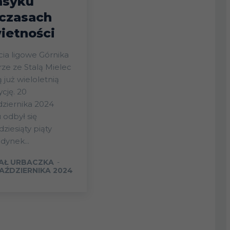
asyku
czasach
ietności
cia ligowe Górnika
ze ze Stalą Mielec
 już wieloletnią
ycję. 20
ziernika 2024
 odbył się
dziesiąty piąty
dynek...
AŁ URBACZKA
-
PAŹDZIERNIKA 2024