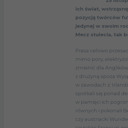
25 listo
ich świat, wstrząsn
pozycją twórców fut
jedynej w swoim ro
Mecz stulecia, tak 
Prasa celowo przesad
mimo pory, elektryzow
zmienić dla Anglików
z drużyną spoza Wysp
w zawodach z: Irlandią
spotkali się ponad de
w pamięci ich pogrom
równych i pokonali Belg
czy austriacki Wunder
się także Francuzi, p