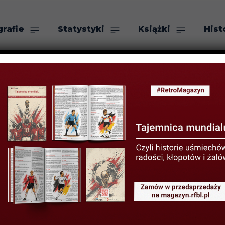
grafie
Statystyki
Książki
Hist
as
Szukaj
cia. Anglicy up