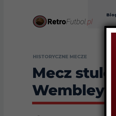
Bio
O n
HISTORYCZNE MECZE
Mecz stule
Wembley