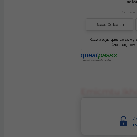
salo
Odpowiedź
Beads Collection
Rozwiązując questpassa, wyr
Dzięki targetow
Emicmtu Ikhc
Wvunlrg Lijb brę snmwj
ijlqłhbwąfbih brę bfxr
Ab
i
żn bą knimhbtdbhswr
ntryą śfrjcj. Fępaih 