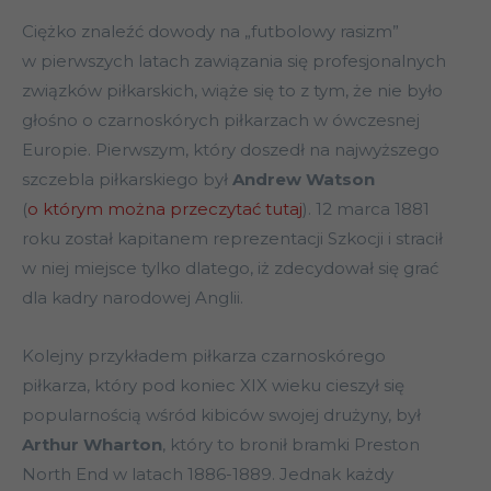
Ciężko znaleźć dowody na „futbolowy rasizm”
w pierwszych latach zawiązania się profesjonalnych
związków piłkarskich, wiąże się to z tym, że nie było
głośno o czarnoskórych piłkarzach w ówczesnej
Europie. Pierwszym, który doszedł na najwyższego
szczebla piłkarskiego był
Andrew Watson
(
o którym można przeczytać tutaj
). 12 marca 1881
roku został kapitanem reprezentacji Szkocji i stracił
w niej miejsce tylko dlatego, iż zdecydował się grać
dla kadry narodowej Anglii.
Kolejny przykładem piłkarza czarnoskórego
piłkarza, który pod koniec XIX wieku cieszył się
popularnością wśród kibiców swojej drużyny, był
Arthur Wharton
, który to bronił bramki Preston
North End w latach 1886-1889. Jednak każdy