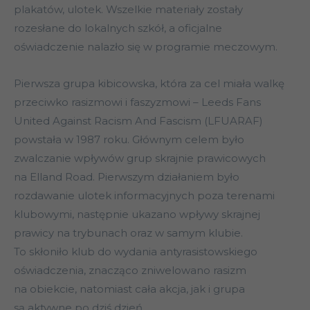
plakatów, ulotek. Wszelkie materiały zostały
rozesłane do lokalnych szkół, a oficjalne
oświadczenie nalazło się w programie meczowym.
Pierwsza grupa kibicowska, która za cel miała walkę
przeciwko rasizmowi i faszyzmowi – Leeds Fans
United Against Racism And Fascism (LFUARAF)
powstała w 1987 roku. Głównym celem było
zwalczanie wpływów grup skrajnie prawicowych
na Elland Road. Pierwszym działaniem było
rozdawanie ulotek informacyjnych poza terenami
klubowymi, następnie ukazano wpływy skrajnej
prawicy na trybunach oraz w samym klubie.
To skłoniło klub do wydania antyrasistowskiego
oświadczenia, znacząco zniwelowano rasizm
na obiekcie, natomiast cała akcja, jak i grupa
są aktywne po dziś dzień.