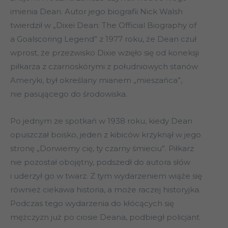
imienia Dean. Autor jego biografii Nick Walsh
twierdził w „Dixei Dean: The Official Biography of
a Goalscoring Legend” z 1977 roku, że Dean czuł
wprost, że przezwisko Dixie wzięło się od koneksji
piłkarza z czarnoskórymi z południowych stanów
Ameryki, był określany mianem „mieszańca”,
nie pasującego do środowiska.
Po jednym ze spotkań w 1938 roku, kiedy Dean
opuszczał boisko, jeden z kibiców krzyknął w jego
stronę „Dorwiemy cię, ty czarny śmieciu”. Piłkarz
nie pozostał obojętny, podszedł do autora słów
i uderzył go w twarz. Z tym wydarzeniem wiąże się
również ciekawa historia, a może raczej historyjka.
Podczas tego wydarzenia do kłócących się
mężczyzn już po ciosie Deana, podbiegł policjant