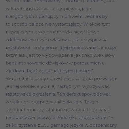
W 1991 roku opracowany „Football (Offences) Act”
zakazał rasistowskich przyśpiewek, jako
niezgodnych z panującym prawem. Jednak był
to sposób dalece niewystarczający. W akcie tym
największym problemem było niewłaściwe
zdefiniowanie czym właściwie jest przyśpiewka
rasistowska na stadionie, a jej opracowana definicja
brzmiała „jest to wypowiadanie jakichkolwiek słów
bądź intonowanie dźwięków w porozumieniu
z jednym bądź wieloma innymi głosami”.
W rezultacie czego powstała luka, która pozwalała
jednej osobie, a po niej następnym wykrzykiwać
rasistowskie określenia. Ten defekt spowodował,
że kilku przestępców uniknęło kary. Takich
„spadochroniarzy” starano się wobec tego karać
na podstawie ustawy z 1986 roku „Public Order” –
za korzystanie z „wulgarnego języka w obsceniczny