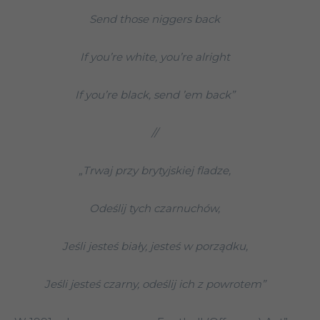
Send those niggers back
If you’re white, you’re alright
If you’re black, send ’em back”
//
„Trwaj przy brytyjskiej fladze,
Odeślij tych czarnuchów,
Jeśli jesteś biały, jesteś w porządku,
Jeśli jesteś czarny, odeślij ich z powrotem”