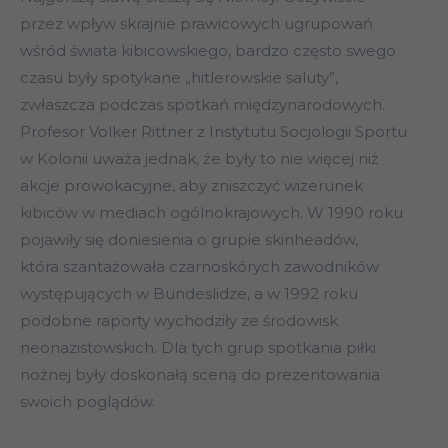
przez wpływ skrajnie prawicowych ugrupowań
wśród świata kibicowskiego, bardzo często swego
czasu były spotykane „hitlerowskie saluty”,
zwłaszcza podczas spotkań międzynarodowych.
Profesor Volker Rittner z Instytutu Socjologii Sportu
w Kolonii uważa jednak, że były to nie więcej niż
akcje prowokacyjne, aby zniszczyć wizerunek
kibiców w mediach ogólnokrajowych. W 1990 roku
pojawiły się doniesienia o grupie skinheadów,
która szantażowała czarnoskórych zawodników
występujących w Bundeslidze, a w 1992 roku
podobne raporty wychodziły ze środowisk
neonazistowskich. Dla tych grup spotkania piłki
nożnej były doskonałą sceną do prezentowania
swoich poglądów.