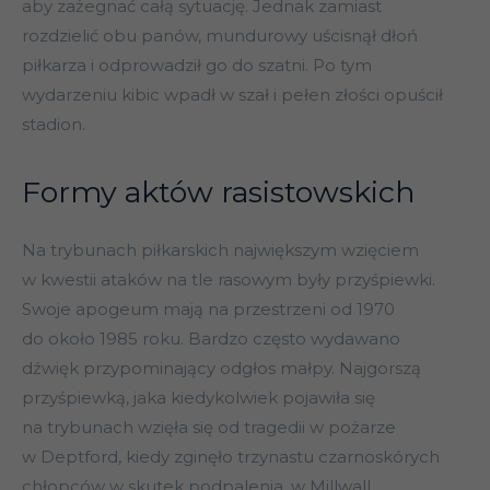
aby zażegnać całą sytuację. Jednak zamiast
rozdzielić obu panów, mundurowy uścisnął dłoń
piłkarza i odprowadził go do szatni. Po tym
wydarzeniu kibic wpadł w szał i pełen złości opuścił
stadion.
Formy aktów rasistowskich
Na trybunach piłkarskich największym wzięciem
w kwestii ataków na tle rasowym były przyśpiewki.
Swoje apogeum mają na przestrzeni od 1970
do około 1985 roku. Bardzo często wydawano
dźwięk przypominający odgłos małpy. Najgorszą
przyśpiewką, jaka kiedykolwiek pojawiła się
na trybunach wzięła się od tragedii w pożarze
w Deptford, kiedy zginęło trzynastu czarnoskórych
chłopców w skutek podpalenia, w Millwall