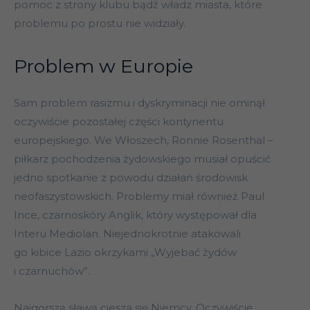
pomoc z strony klubu bądź władz miasta, które
problemu po prostu nie widziały.
Problem w Europie
Sam problem rasizmu i dyskryminacji nie ominął
oczywiście pozostałej części kontynentu
europejskiego. We Włoszech, Ronnie Rosenthal –
piłkarz pochodzenia żydowskiego musiał opuścić
jedno spotkanie z powodu działań środowisk
neofaszystowskich. Problemy miał również Paul
Ince, czarnoskóry Anglik, który występował dla
Interu Mediolan. Niejednokrotnie atakowali
go kibice Lazio okrzykami „Wyjebać żydów
i czarnuchów”.
Najgorszą sławą cieszą się Niemcy. Oczywiście