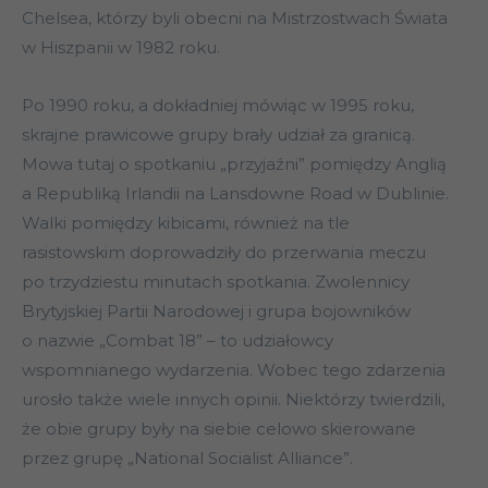
Chelsea, którzy byli obecni na Mistrzostwach Świata
w Hiszpanii w 1982 roku.
Po 1990 roku, a dokładniej mówiąc w 1995 roku,
skrajne prawicowe grupy brały udział za granicą.
Mowa tutaj o spotkaniu „przyjaźni” pomiędzy Anglią
a Republiką Irlandii na Lansdowne Road w Dublinie.
Walki pomiędzy kibicami, również na tle
rasistowskim doprowadziły do przerwania meczu
po trzydziestu minutach spotkania. Zwolennicy
Brytyjskiej Partii Narodowej i grupa bojowników
o nazwie „Combat 18” – to udziałowcy
wspomnianego wydarzenia. Wobec tego zdarzenia
urosło także wiele innych opinii. Niektórzy twierdzili,
że obie grupy były na siebie celowo skierowane
przez grupę „National Socialist Alliance”.