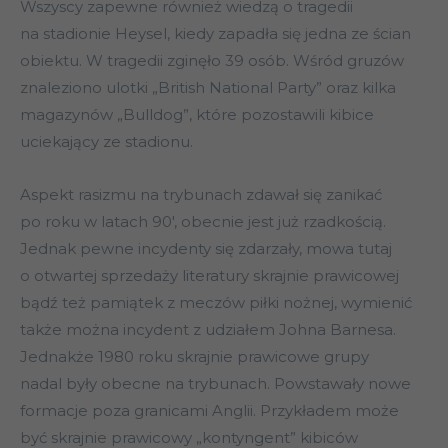
Wszyscy zapewne również wiedzą o tragedii
na stadionie Heysel, kiedy zapadła się jedna ze ścian
obiektu. W tragedii zginęło 39 osób. Wśród gruzów
znaleziono ulotki „British National Party” oraz kilka
magazynów „Bulldog”, które pozostawili kibice
uciekający ze stadionu.
Aspekt rasizmu na trybunach zdawał się zanikać
po roku w latach 90′, obecnie jest już rzadkością.
Jednak pewne incydenty się zdarzały, mowa tutaj
o otwartej sprzedaży literatury skrajnie prawicowej
bądź też pamiątek z meczów piłki nożnej, wymienić
także można incydent z udziałem Johna Barnesa.
Jednakże 1980 roku skrajnie prawicowe grupy
nadal były obecne na trybunach. Powstawały nowe
formacje poza granicami Anglii. Przykładem może
być skrajnie prawicowy „kontyngent” kibiców