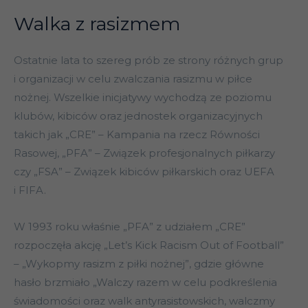
Walka z rasizmem
Ostatnie lata to szereg prób ze strony różnych grup
i organizacji w celu zwalczania rasizmu w piłce
nożnej. Wszelkie inicjatywy wychodzą ze poziomu
klubów, kibiców oraz jednostek organizacyjnych
takich jak „CRE” – Kampania na rzecz Równości
Rasowej, „PFA” – Związek profesjonalnych piłkarzy
czy „FSA” – Związek kibiców piłkarskich oraz UEFA
i FIFA.
W 1993 roku właśnie „PFA” z udziałem „CRE”
rozpoczęła akcję „Let’s Kick Racism Out of Football”
– „Wykopmy rasizm z piłki nożnej”, gdzie główne
hasło brzmiało „Walczy razem w celu podkreślenia
świadomości oraz walk antyrasistowskich, walczmy