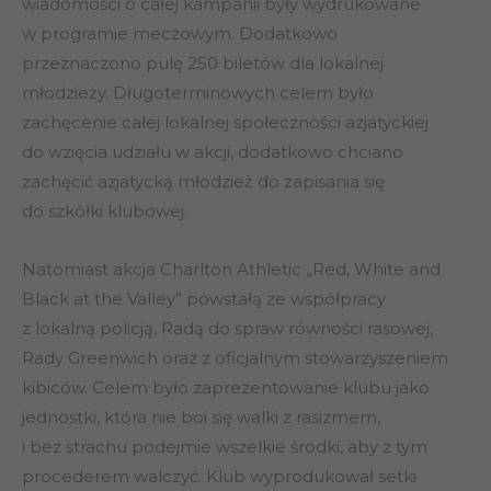
wiadomości o całej kampanii były wydrukowane
w programie meczowym. Dodatkowo
przeznaczono pulę 250 biletów dla lokalnej
młodzieży. Długoterminowych celem było
zachęcenie całej lokalnej społeczności azjatyckiej
do wzięcia udziału w akcji, dodatkowo chciano
zachęcić azjatycką młodzież do zapisania się
do szkółki klubowej.
Natomiast akcja Charlton Athletic „Red, White and
Black at the Valley” powstałą ze współpracy
z lokalną policją, Radą do spraw równości rasowej,
Rady Greenwich oraz z oficjalnym stowarzyszeniem
kibiców. Celem było zaprezentowanie klubu jako
jednostki, która nie boi się walki z rasizmem,
i bez strachu podejmie wszelkie środki, aby z tym
procederem walczyć. Klub wyprodukował setki