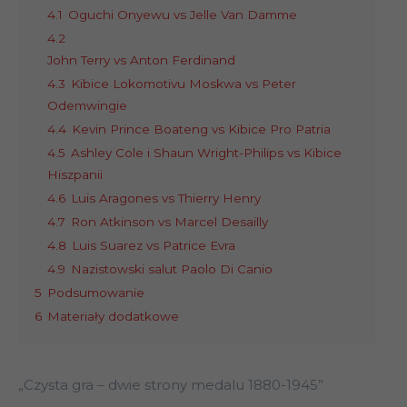
4.1
Oguchi Onyewu vs Jelle Van Damme
4.2
John Terry vs Anton Ferdinand
4.3
Kibice Lokomotivu Moskwa vs Peter
Odemwingie
4.4
Kevin Prince Boateng vs Kibice Pro Patria
4.5
Ashley Cole i Shaun Wright-Philips vs Kibice
Hiszpanii
4.6
Luis Aragones vs Thierry Henry
4.7
Ron Atkinson vs Marcel Desailly
4.8
Luis Suarez vs Patrice Evra
4.9
Nazistowski salut Paolo Di Canio
5
Podsumowanie
6
Materiały dodatkowe
„Czysta gra – dwie strony medalu 1880-1945”