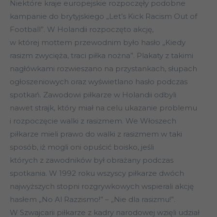
Niektóre kraje europejskie rozpoczęły podobne
kampanie do brytyjskiego „Let’s Kick Racism Out of
Football”. W Holandii rozpoczęto akcję,
w której mottem przewodnim było hasło „Kiedy
rasizm zwycięża, traci piłka nożna”. Plakaty z takimi
nagłówkami rozwieszano na przystankach, słupach
ogłoszeniowych oraz wyświetlano hasło podczas
spotkań. Zawodowi piłkarze w Holandii odbyli
nawet strajk, który miał na celu ukazanie problemu
i rozpoczęcie walki z rasizmem. We Włoszech
piłkarze mieli prawo do walki z rasizmem w taki
sposób, iż mogli oni opuścić boisko, jeśli
których z zawodników był obrażany podczas
spotkania. W 1992 roku wszyscy piłkarze dwóch
najwyższych stopni rozgrywkowych wspierali akcję
hasłem „No Al Razzismo!” – „Nie dla rasizmu!”.
W Szwajcarii piłkarze z kadry narodowej wzięli udział