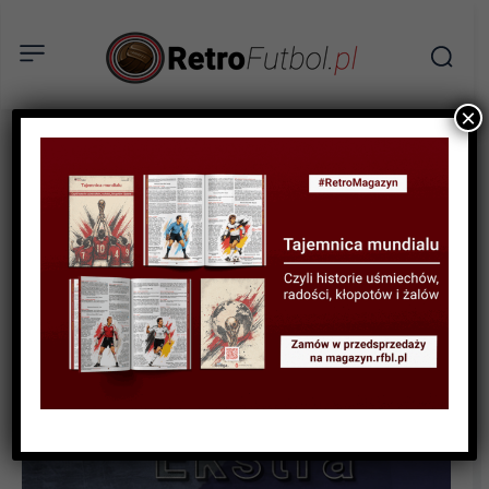
×
RETROFUTBOL EKSTRA
Rasizm w futbolu