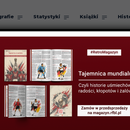
grafie
Statystyki
Książki
Hist
as
Szukaj
ylu Retro #48 
SIERPNIA 2023