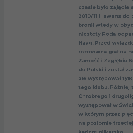
czasie było zajęcie
2010/11 i awans do 
bronił wtedy w oby
niestety Roda odpa
Haag. Przed wyjazd
rozmówca grał na po
Zamość i Zagłębiu S
do Polski i został 
ale występował tyl
tego klubu. Później 
Chrobrego i drugol
występował w Świc
w którym przez pięć
na poziomie trzeciej
karierę piłkarską.