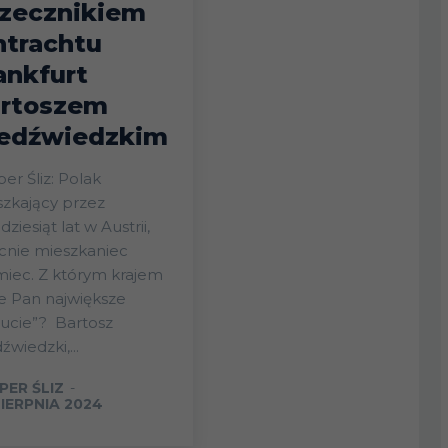
rzecznikiem
ntrachtu
ankfurt
rtoszem
edźwiedzkim
er Śliz: Polak
zkający przez
dziesiąt lat w Austrii,
cnie mieszkaniec
iec. Z którym krajem
e Pan największe
ie”? Bartosz
źwiedzki,...
PER ŚLIZ
-
SIERPNIA 2024