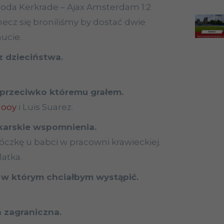
 Roda Kerkrade – Ajax Amsterdam 1:2
 mecz się broniliśmy by dostać dwie
ucie.
 z dzieciństwa.
, przeciwko któremu grałem.
looy
i Luis Suarez.
łkarskie wspomnienia.
czkę u babci w pracowni krawieckiej.
atka.
 w którym chciałbym wystąpić.
a zagraniczna.