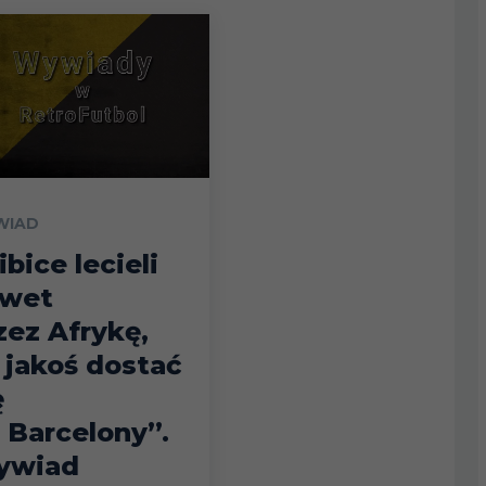
WIAD
ibice lecieli
wet
zez Afrykę,
 jakoś dostać
ę
 Barcelony”.
ywiad