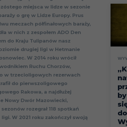
 szóstego miejsca w lidze w sezonie
baraży o grę w Lidze Europy. Prus
dwu meczach półfinałowych baraży,
dła w nich z zespołem ADO Den
em do Kraju Tulipanów nasz
ziomie drugiej ligi w Hetmanie
osnowiec. W 2014 roku wrócił
WY
zawodnikiem Ruchu Chorzów,
„K
ko w trzecioligowych rezerwach
na
trafił do pierwszoligowego
pr
igowego Rakowa, a najdłużej
by
ie Nowy Dwór Mazowiecki,
si
 sezonów rozegrał 118 spotkań
do
 ligi. W 2021 roku zakończył swoją
W