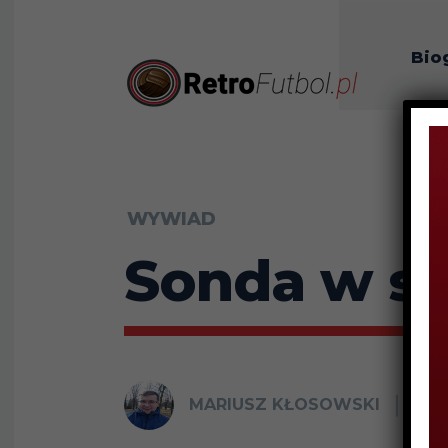
Bio
O n
WYWIAD
Sonda w st
MARIUSZ KŁOSOWSKI
18 