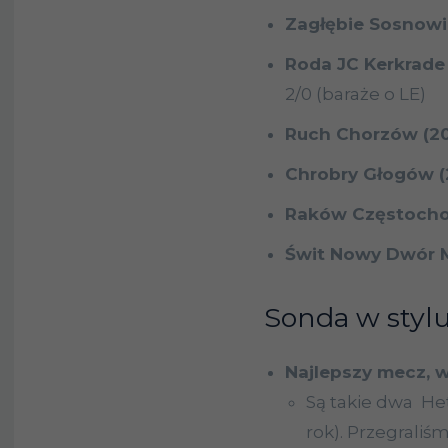
Zagłębie Sosnowi
Roda JC Kerkrade 
2/0 (baraże o LE)
Ruch Chorzów (2
Chrobry Głogów (
Raków Częstocho
Świt Nowy Dwór M
Sonda w stylu
Najlepszy mecz, w
Są takie dwa H
rok). Przegraliś