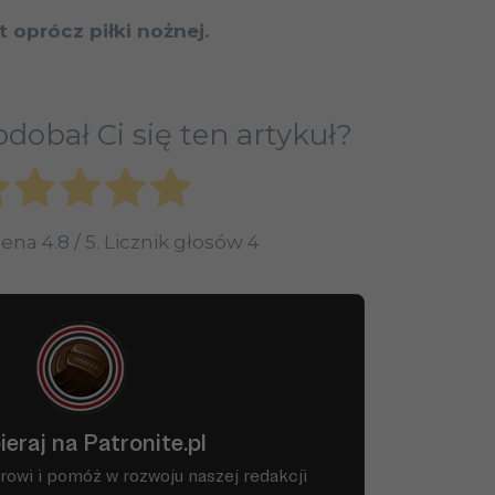
 oprócz piłki nożnej.
dobał Ci się ten artykuł?
cena
4.8
/ 5. Licznik głosów
4