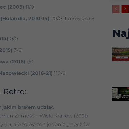
ec (2009)
11/0
(Holandia, 2010-14)
20/0 (Eredivisie) +
Na
014)
0/0
2015)
3/0
wa (2016)
1/0
azowiecki (2016-21)
118/0
 Retro:
 jakim brałem udział.
etman Zamość – Wisła Kraków (2009
my 0:3, ale to był ten jeden z „meczów