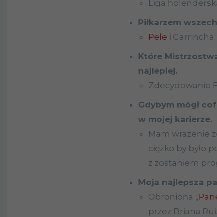
Liga holendersk
Piłkarzem wszech
Pele
i Garrincha.
Które Mistrzostw
najlepiej.
Zdecydowanie Fr
Gdybym mógł cofn
w mojej karierze.
Mam wrażenie że
ciężko by było 
z zostaniem pro
Moja najlepsza p
Obroniona „
Pan
przez Briana Ru