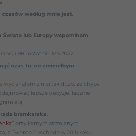
a.
 czasów według mnie jest.
a Świata lub Europy wspominam
ancja 98 i ostatnie MŚ 2022.
ąć czas to, co zmieniłbym
 wycisnąłem z niej tak dużo, że chyba
podejmować lepsze decyzje, łącznie
gramistą.
arada bramkarska.
enka
” przy karnym strzelanym
iza, z Twente Enschede w 2010 roku.