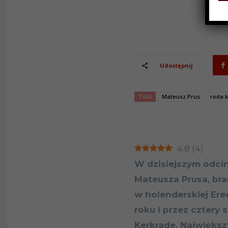
Udostępnij
TAGI
Mateusz Prus
roda 
4.8
(
4
)
W dzisiejszym odci
Mateusza Prusa, br
w holenderskiej Ered
roku i przez cztery
Kerkrade. Najwięks