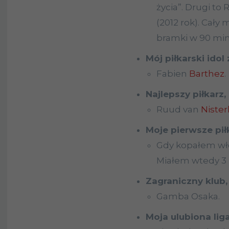
życia”. Drugi to
(2012 rok). Cały
bramki w 90 min
Mój piłkarski idol
Fabien
Barthez
.
Najlepszy piłkarz
Ruud van
Nister
Moje pierwsze pi
Gdy kopałem włó
Miałem wtedy 3 l
Zagraniczny klub,
Gamba Osaka.
Moja ulubiona lig