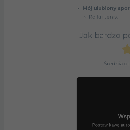
Mój ulubiony sport
Rolki i tenis.
Jak bardzo po
Średnia o