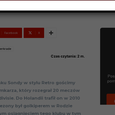
Facebook
X
kerkrade
Czas czytania:
2
m.
nku Sondy w stylu Retro gościmy
amkarza, który rozegrał 20 meczów
ivisie. Do Holandii trafił on w 2010
 sezony był golkiperem w Rodzie
zym osiągnięciem tego klubu w tym