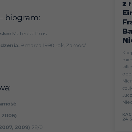
z 
Ei
– biogram:
Fr
Ba
isko:
Mateusz Prus
Ni
odzenia:
9 marca 1990 rok, Zamość
Kacp
mies
kilka
obe
Niem
wa:
czuj
„uczuc
Nied
amość
KAC
 2006)
24 
2007, 2009)
28/0