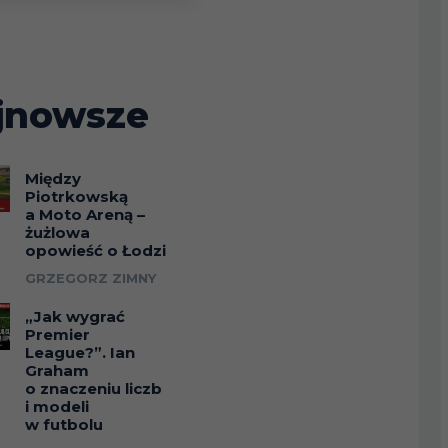
jnowsze
Między
Piotrkowską
a Moto Areną –
żużlowa
opowieść o Łodzi
GRZEGORZ ZIMNY
„Jak wygrać
Premier
League?”. Ian
Graham
o znaczeniu liczb
i modeli
w futbolu