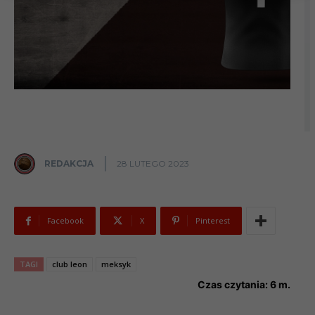
REDAKCJA
28 LUTEGO 2023
Facebook
X
Pinterest
TAGI
club leon
meksyk
Czas czytania:
6
m.