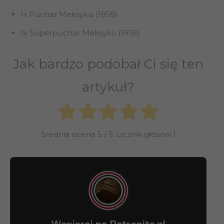
1x Puchar Meksyku (1958)
1x Superpuchar Meksyku (1956)
Jak bardzo podobał Ci się ten
artykuł?
Średnia ocena
5
/ 5. Licznik głosów
1