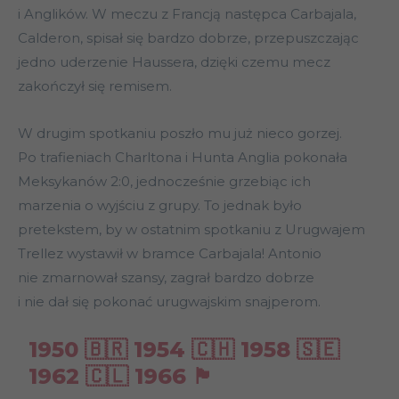
i Anglików. W meczu z Francją następca Carbajala,
Calderon, spisał się bardzo dobrze, przepuszczając
jedno uderzenie Haussera, dzięki czemu mecz
zakończył się remisem.
W drugim spotkaniu poszło mu już nieco gorzej.
Po trafieniach Charltona i Hunta Anglia pokonała
Meksykanów 2:0, jednocześnie grzebiąc ich
marzenia o wyjściu z grupy. To jednak było
pretekstem, by w ostatnim spotkaniu z Urugwajem
Trellez wystawił w bramce Carbajala! Antonio
nie zmarnował szansy, zagrał bardzo dobrze
i nie dał się pokonać urugwajskim snajperom.
1950 🇧🇷 1954 🇨🇭 1958 🇸🇪
1962 🇨🇱 1966 🏴󠁧󠁢󠁥󠁮󠁧󠁿