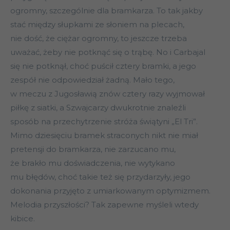
ogromny, szczególnie dla bramkarza. To tak jakby
stać między słupkami ze słoniem na plecach,
nie dość, że ciężar ogromny, to jeszcze trzeba
uważać, żeby nie potknąć się o trąbę. No i Carbajal
się nie potknął, choć puścił cztery bramki, a jego
zespół nie odpowiedział żadną. Mało tego,
w meczu z Jugosławią znów cztery razy wyjmował
piłkę z siatki, a Szwajcarzy dwukrotnie znaleźli
sposób na przechytrzenie stróża świątyni „El Tri”.
Mimo dziesięciu bramek straconych nikt nie miał
pretensji do bramkarza, nie zarzucano mu,
że brakło mu doświadczenia, nie wytykano
mu błędów, choć takie też się przydarzyły, jego
dokonania przyjęto z umiarkowanym optymizmem.
Melodia przyszłości? Tak zapewne myśleli wtedy
kibice.