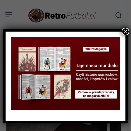
×
BIOGRAFIE PIŁKARZY
Carbajal – heros mundiali