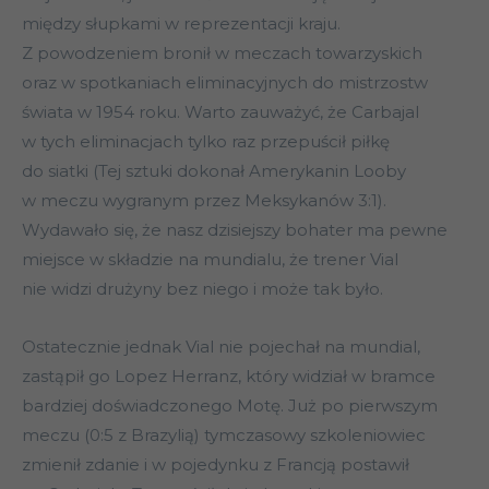
między słupkami w reprezentacji kraju.
Z powodzeniem bronił w meczach towarzyskich
oraz w spotkaniach eliminacyjnych do mistrzostw
świata w 1954 roku. Warto zauważyć, że Carbajal
w tych eliminacjach tylko raz przepuścił piłkę
do siatki (Tej sztuki dokonał Amerykanin Looby
w meczu wygranym przez Meksykanów 3:1).
Wydawało się, że nasz dzisiejszy bohater ma pewne
miejsce w składzie na mundialu, że trener Vial
nie widzi drużyny bez niego i może tak było.
Ostatecznie jednak Vial nie pojechał na mundial,
zastąpił go Lopez Herranz, który widział w bramce
bardziej doświadczonego Motę. Już po pierwszym
meczu (0:5 z Brazylią) tymczasowy szkoleniowiec
zmienił zdanie i w pojedynku z Francją postawił