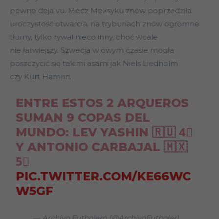
pewne deja vu. Mecz Meksyku znów poprzedziła
uroczystość otwarcia, na trybunach znów ogromne
tłumy, tylko rywal nieco inny, choć wcale
nie łatwiejszy. Szwecja w owym czasie mogła
poszczycić się takimi asami jak Niels Liedholm
czy Kurt Hamrin.
ENTRE ESTOS 2 ARQUEROS
SUMAN 9 COPAS DEL
MUNDO: LEV YASHIN 🇷🇺 4⃣
Y ANTONIO CARBAJAL 🇲🇽
5⃣
PIC.TWITTER.COM/KE66WC
W5GF
— Archivo Futbolero (@ArchivoFutboler)