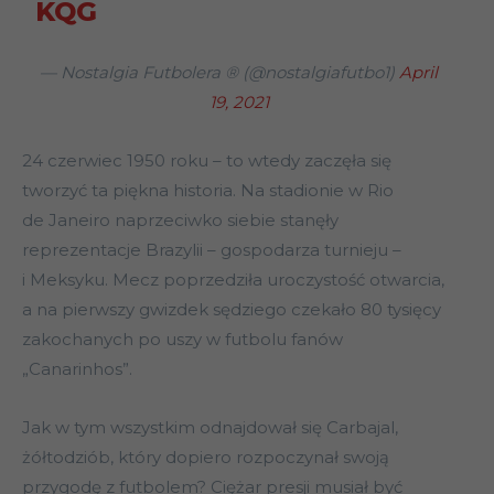
KQG
— Nostalgia Futbolera ® (@nostalgiafutbo1)
April
19, 2021
24 czerwiec 1950 roku – to wtedy zaczęła się
tworzyć ta piękna historia. Na stadionie w Rio
de Janeiro naprzeciwko siebie stanęły
reprezentacje Brazylii – gospodarza turnieju –
i Meksyku. Mecz poprzedziła uroczystość otwarcia,
a na pierwszy gwizdek sędziego czekało 80 tysięcy
zakochanych po uszy w futbolu fanów
„Canarinhos”.
Jak w tym wszystkim odnajdował się Carbajal,
żółtodziób, który dopiero rozpoczynał swoją
przygodę z futbolem? Ciężar presji musiał być