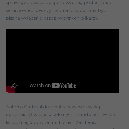
sprawia, że uważa się go za wybitną postać. Teraz
sami powiedzcie, czy historia futbolu musi być
pisana wyłącznie przez wybitnych piłkarzy.
Antonio Carbajal dokonał rzeczy niezwykłej,
uczestniczył w pięciu kolejnych mundialach. Wiele
lat później dorówna mu Lothar Matthaus,