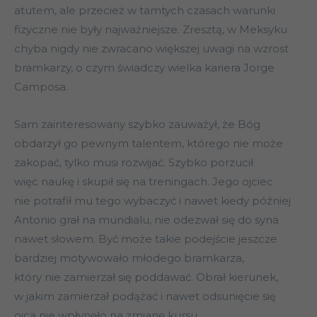
atutem, ale przecież w tamtych czasach warunki
fizyczne nie były najważniejsze. Zresztą, w Meksyku
chyba nigdy nie zwracano większej uwagi na wzrost
bramkarzy, o czym świadczy wielka kariera Jorge
Camposa.
Sam zainteresowany szybko zauważył, że Bóg
obdarzył go pewnym talentem, którego nie może
zakopać, tylko musi rozwijać. Szybko porzucił
więc naukę i skupił się na treningach. Jego ojciec
nie potrafił mu tego wybaczyć i nawet kiedy później
Antonio grał na mundialu, nie odezwał się do syna
nawet słowem. Być może takie podejście jeszcze
bardziej motywowało młodego bramkarza,
który nie zamierzał się poddawać. Obrał kierunek,
w jakim zamierzał podążać i nawet odsunięcie się
ojca nie wpłynęło na zmianę kursu.