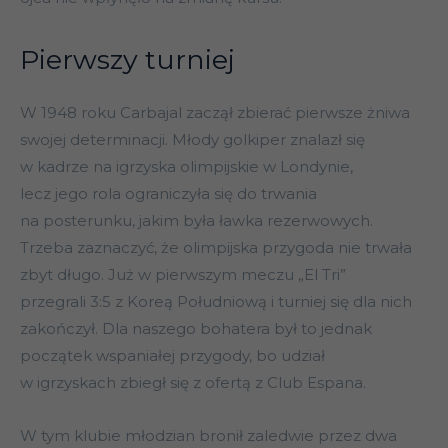
Pierwszy turniej
W 1948 roku Carbajal zaczął zbierać pierwsze żniwa
swojej determinacji. Młody golkiper znalazł się
w kadrze na igrzyska olimpijskie w Londynie,
lecz jego rola ograniczyła się do trwania
na posterunku, jakim była ławka rezerwowych.
Trzeba zaznaczyć, że olimpijska przygoda nie trwała
zbyt długo. Już w pierwszym meczu „El Tri”
przegrali 3:5 z Koreą Południową i turniej się dla nich
zakończył. Dla naszego bohatera był to jednak
początek wspaniałej przygody, bo udział
w igrzyskach zbiegł się z ofertą z Club Espana.
W tym klubie młodzian bronił zaledwie przez dwa