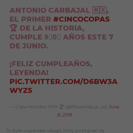
ANTONIO CARBAJAL 🇲🇽,
EL PRIMER
#CINCOCOPAS
🏆 DE LA HISTORIA,
CUMPLE 9⃣0⃣ AÑOS ESTE 7
DE JUNIO.
¡FELIZ CUMPLEAÑOS,
LEYENDA!
PIC.TWITTER.COM/D6BW3A
WYZ5
— Copa Mundial FIFA 🏆 (@fifaworldcup_es)
June
8, 2019
To była wspaniała okazja, żeby pożegnać się