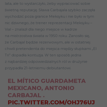
lata, ale to wystarczyło, żeby wypracować sobie
świetną reputację. Sława Carbajala szybko zaczęła
wychodzić poza granice Meksyku i nie było w tym
nic dziwnego, że trener reprezentacji Meksyku –
Vial – znalazł dla niego miejsce w kadrze
na mistrzostwa świata w 1950 roku. Zanosiło się,
że Carbajal będzie rezerwowym, ale w ostatniej
chwili pretendenta do miejsca między słupkami „El
Tri” dopadła kontuzja. W ten sposób jedna
z najbardziej odpowiedzialnych ról w drużynie
przypadła 21-letniemu debiutantowi.
EL MÍTICO GUARDAMETA
MEXICANO, ANTONIO
CARBAJAL .
PIC.TWITTER.COM/OHJ76UJ