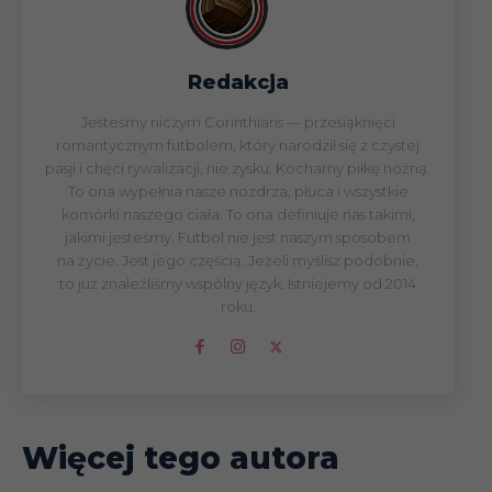
Redakcja
Jesteśmy niczym Corinthians — przesiąknięci
romantycznym futbolem, który narodził się z czystej
pasji i chęci rywalizacji, nie zysku. Kochamy piłkę nożną.
To ona wypełnia nasze nozdrza, płuca i wszystkie
komórki naszego ciała. To ona definiuje nas takimi,
jakimi jesteśmy. Futbol nie jest naszym sposobem
na życie. Jest jego częścią. Jeżeli myślisz podobnie,
to już znaleźliśmy wspólny język. Istniejemy od 2014
roku.
Więcej tego autora