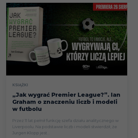
KSIĄŻKI
„Jak wygrać Premier League?”. Ian
Graham o znaczeniu liczb i modeli
w futbolu
Przez 11 lat pełnił funkcję szefa działu analitycznego w
Liverpoolu. Na podstawie liczb i modeli stwierdził, że
Jurgen Klopp jest...