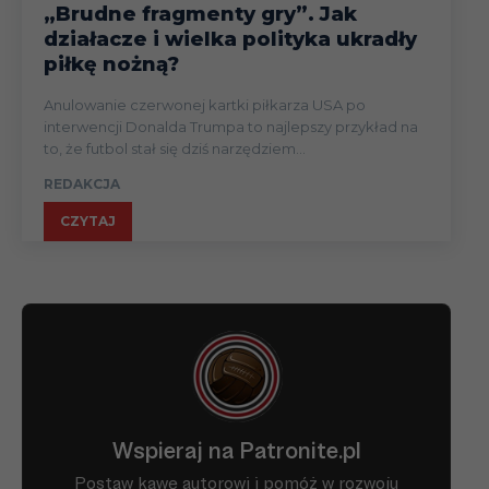
„Brudne fragmenty gry”. Jak
działacze i wielka polityka ukradły
piłkę nożną?
Anulowanie czerwonej kartki piłkarza USA po
interwencji Donalda Trumpa to najlepszy przykład na
to, że futbol stał się dziś narzędziem...
REDAKCJA
CZYTAJ