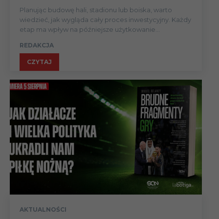
Planując budowę hali, stadionu lub boiska, warto
wiedzieć, jak wygląda cały proces inwestycyjny. Każdy
etap ma wpływ na późniejsze użytkowanie...
REDAKCJA
CZYTAJ
AKTUALNOŚCI