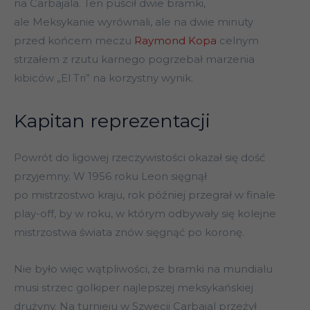
na Carbajala. Ten puścił dwie bramki,
ale Meksykanie wyrównali, ale na dwie minuty
przed końcem meczu
Raymond Kopa
celnym
strzałem z rzutu karnego pogrzebał marzenia
kibiców „El Tri” na korzystny wynik.
Kapitan reprezentacji
Powrót do ligowej rzeczywistości okazał się dość
przyjemny. W 1956 roku Leon sięgnął
po mistrzostwo kraju, rok później przegrał w finale
play-off, by w roku, w którym odbywały się kolejne
mistrzostwa świata znów sięgnąć po koronę.
Nie było więc wątpliwości, że bramki na mundialu
musi strzec golkiper najlepszej meksykańskiej
drużyny. Na turnieju w Szwecji Carbajal przeżył