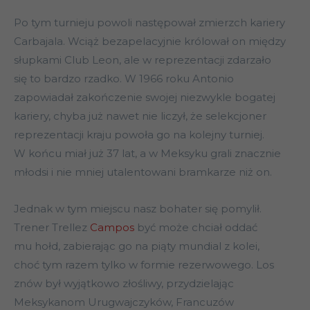
Po tym turnieju powoli następował zmierzch kariery
Carbajala. Wciąż bezapelacyjnie królował on między
słupkami Club Leon, ale w reprezentacji zdarzało
się to bardzo rzadko. W 1966 roku Antonio
zapowiadał zakończenie swojej niezwykle bogatej
kariery, chyba już nawet nie liczył, że selekcjoner
reprezentacji kraju powoła go na kolejny turniej.
W końcu miał już 37 lat, a w Meksyku grali znacznie
młodsi i nie mniej utalentowani bramkarze niż on.
Jednak w tym miejscu nasz bohater się pomylił.
Trener Trellez
Campos
być może chciał oddać
mu hołd, zabierając go na piąty mundial z kolei,
choć tym razem tylko w formie rezerwowego. Los
znów był wyjątkowo złośliwy, przydzielając
Meksykanom Urugwajczyków, Francuzów