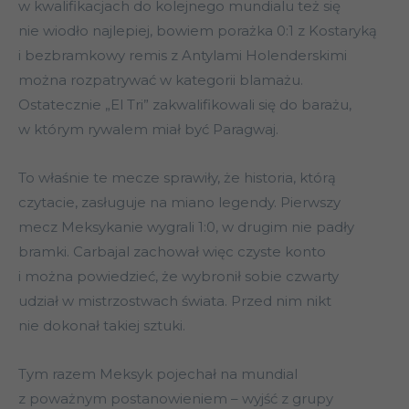
w kwalifikacjach do kolejnego mundialu też się
nie wiodło najlepiej, bowiem porażka 0:1 z Kostaryką
i bezbramkowy remis z Antylami Holenderskimi
można rozpatrywać w kategorii blamażu.
Ostatecznie „El Tri” zakwalifikowali się do barażu,
w którym rywalem miał być Paragwaj.
To właśnie te mecze sprawiły, że historia, którą
czytacie, zasługuje na miano legendy. Pierwszy
mecz Meksykanie wygrali 1:0, w drugim nie padły
bramki. Carbajal zachował więc czyste konto
i można powiedzieć, że wybronił sobie czwarty
udział w mistrzostwach świata. Przed nim nikt
nie dokonał takiej sztuki.
Tym razem Meksyk pojechał na mundial
z poważnym postanowieniem – wyjść z grupy