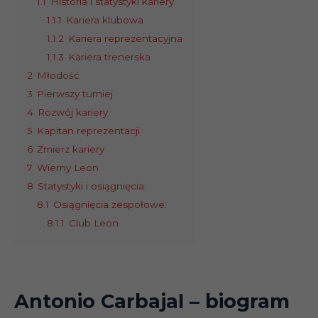
1.1
Historia i statystyki kariery
1.1.1
Kariera klubowa
1.1.2
Kariera reprezentacyjna
1.1.3
Kariera trenerska
2
Młodość
3
Pierwszy turniej
4
Rozwój kariery
5
Kapitan reprezentacji
6
Zmierz kariery
7
Wierny Leon
8
Statystyki i osiągnięcia:
8.1
Osiągnięcia zespołowe:
8.1.1
Club Leon
Antonio Carbajal
– biogram