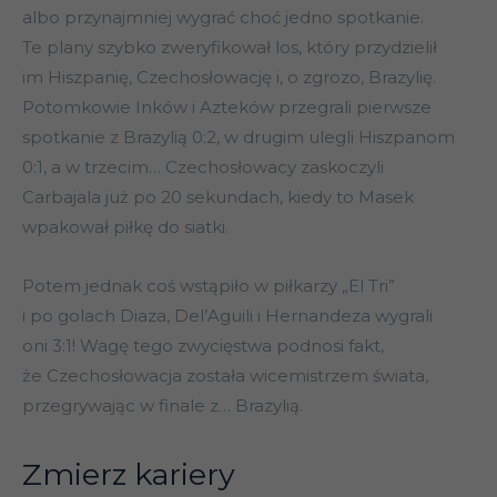
albo przynajmniej wygrać choć jedno spotkanie.
Te plany szybko zweryfikował los, który przydzielił
im Hiszpanię, Czechosłowację i, o zgrozo, Brazylię.
Potomkowie Inków i Azteków przegrali pierwsze
spotkanie z Brazylią 0:2, w drugim ulegli Hiszpanom
0:1, a w trzecim… Czechosłowacy zaskoczyli
Carbajala już po 20 sekundach, kiedy to Masek
wpakował piłkę do siatki.
Potem jednak coś wstąpiło w piłkarzy „El Tri”
i po golach Diaza, Del’Aguili i Hernandeza wygrali
oni 3:1! Wagę tego zwycięstwa podnosi fakt,
że Czechosłowacja została wicemistrzem świata,
przegrywając w finale z… Brazylią.
Zmierz kariery