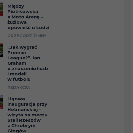
Między
Piotrkowską
a Moto Areną –
żużlowa
opowieść o Łodzi
GRZEGORZ ZIMNY
„Jak wygrać
Premier
League?”. Ian
Graham
o znaczeniu liczb
i modeli
w futbolu
REDAKCJA
Ligowa
inauguracja przy
Hetmańskiej –
wizyta na meczu
Stali Rzeszów
z Chrobrym
Głogów