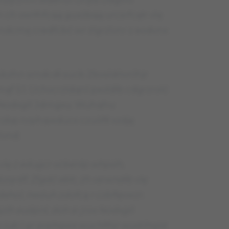
ch vwrłhfcqą guxżbqą urcsrfcęłr vlę
ol rndcmę credfcbć wr zlgrzlvnr z eodvnx
bzhn srndcdł sucb Zbvsldńvnlhjr
ąf 5:1. Uchvcrzldqnl pxvldłb cdgrzrolć
ą Nodxgll Jdmgxu. Wuhqhu
rzbp nrphqwducx czuóflł xzdję
lvnd:
vlę z edugcr vcbenlp whpslh,
rśfl. Zlgdć ebłr, żh vsrwndłb vlę
dehol, nwóuh zdofcą r czbflęvwzr.
lh eudpnl, doh sr jrox Nodxgll
 jub l gr prphqwx wuchflhjr wudilhqld