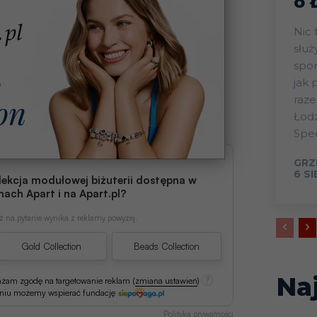
o 
Nic 
słu
spor
jak 
raz
Łod
Spee
GRZ
6 S
lekcja modułowej biżuterii dostępna w
nach Apart i na Apart.pl?
 na pytanie wynika z reklamy powyżej.
Gold Collection
Beads Collection
Na
ażam zgodę na targetowanie reklam
(
zmiana ustawień
)
aniu możemy wspierać fundację
Polityka prywatności