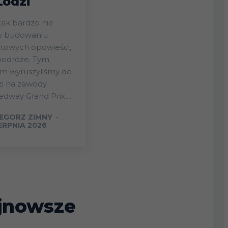
Łodzi
tak bardzo nie
ży budowaniu
towych opowieści,
podróże. Tym
em wyruszyliśmy do
zi na zawody
dway Grand Prix....
EGORZ ZIMNY
-
IERPNIA 2026
jnowsze