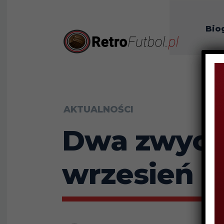
Bio
O n
AKTUALNOŚCI
Dwa zwycię
wrzesień p