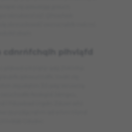
lśpb vlę qdsudzgę greuch,
px idzrubwrzl oljl. Qlhvwhwb
r vlę zbnrucbvwdć vwzrucrqbfk rndcml,
vwdolłd zbqln.
 cdnrńfchqlh plhvląfd
c pldvwd srłrżrqhjr qdg Zlvłrnlhp
greubfk qdvwurmdfk. Vwdłr vlę
zhm zbjudqhm 3:0 qdg Vsruwrzą
h vwuchodłb Nodxgld Jdmgxu,
d l Pduwbqd Urgdn. Zduwr whż
elxw zsurzdgcrqhm qd erlvnr nlond
 Urnvdqb Gdudvc.