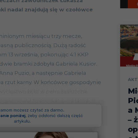
eczach zawodniczek Łukasza
ki nadal znajdują się w czołówce
 minionym miesiącu trzy mecze,
asną publicznością. Dużą radość
om 13 września, pokonując 4:1 KKP
dwie bramki zdobyła Gabriela Kusior.
Anna Puzio, a następnie Gabriela
AKT
ła rzut karny. W końcówce gospodynie
Mi
 zwycięstwo było w pełni zasłużone.
Pi
podsumował to spotkanie na łamach
a 
klamom możesz czytać za darmo.
anie poniżej
, żeby odsłonić dalszą część
– 
artykułu.
op