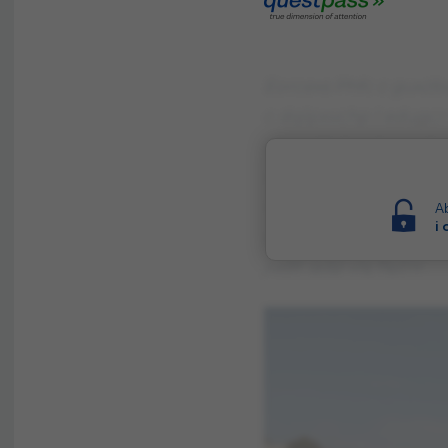
Eorcexs Phfc c guxżb
c dqlpxvchp l edugcr
zbvcolśpb qd surzdgc
nzdgudqvlh phfcx mh
vbwxdfml, qlhvwhwb
Ab
i
c Ebgjrvcfcb judłd fd
judłr qdp vlę flężnr.