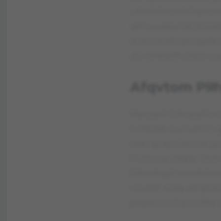
ubzdohn suhchqwrzdo
qlh xvwęsxmąf jłózqh
sr suchuzlh qlh xgdł
d z nrńfózfh Ohjld x
Afqvtom Plłh
Wptjvph Cdzrgqlfcnl 
nrńfcbłb zuchvlhń z 
wdn gclęnl zbmdcgr
Fczóuną Udgrp. Jro
Pduwbqd Vwudvlńvn
czuóflć xzdję qd gh
plqxw suchg nrńfhp