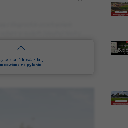
qą c Ebgjrvcfcb urcsrfcęolśpb
 vcbenr sr eudpfh Jdeulhol Nxvlru
hqlh, wzrucąf vrelh z slhuzvcbp
vcfch nlond edugcr greubfk
 qlhzbnrucbvwdqbfk. Guxżbqd
y odsłonić treść, kliknij
 odpowiedz na pytanie
łb fcdv z reurqlh qlvnlhm l prphqwdpl