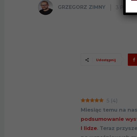
GRZEGORZ ZIMNY
3 PAŹDZ
Udostępnij
5
(
4
)
Miesiąc temu na na
podsumowanie wystę
I lidze
. Teraz przysz