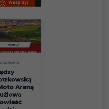
UALNOŚCI
ędzy
otrkowską
Moto Areną
żużlowa
owieść