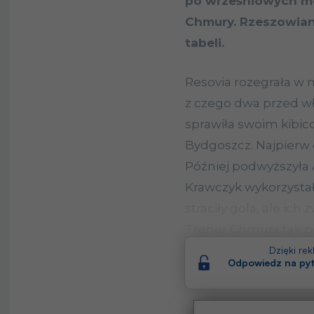
po wrześniowych m
Chmury. Rzeszowian
tabeli.
Resovia rozegrała w
z czego dwa przed wł
sprawiła swoim kibic
Bydgoszcz. Najpierw 
Później podwyższyła 
Krawczyk wykorzysta
straciły gola, ale ich
Trener Chmura tak 
klubowych mediów:
Dzięki re
Odpowiedz na pyt