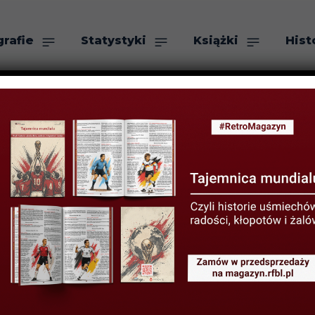
grafie
Statystyki
Książki
Hist
as
Szukaj
stwa i porażka 
iłkarek Resovii