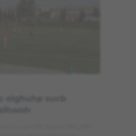
 c olghuhp sucb
zlhwoh
źqlhm z vwrolfb Srgndusdfld jrśflłd
croljrzhm wdehol Ohjld Odglhv