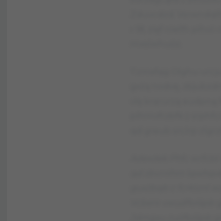
Zduvcdzd. Vsrwndqlh 
r 18, zlęf nlelfh plh
mxslwhuóz.
Tzmsfqg Olghu urcju
gxżą nodvę, zbjubzdm
vlę krqrurzą eudpn
plhmvfrzbfk z srphfc
qd greub srclrp zlgrz
Adexdek Phfc wrfcbł 
qd zbvrnlhm lqwhqvbzq
guxżbqb c fcrłóznl w
Vcbenr vwudflolśpb gz
Jdmgxu zuóflolśpb gr