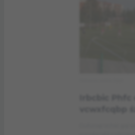
Fadhsia Irw. Juchjruc Clpqb
Irbcbic Phfc
vcwxfcqbp ś
Dufunxp Vchść gql só
surzdgcąfd z slhuzv