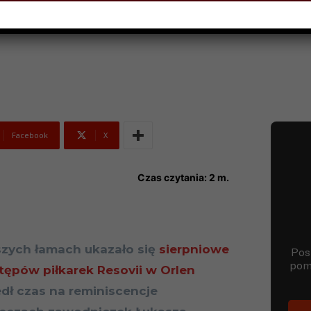
IERNIKA 2025
Facebook
X
Czas czytania:
2
m.
szych łamach ukazało się
sierpniowe
pów piłkarek Resovii w Orlen
edł czas na reminiscencje