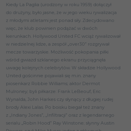
Kiedy La Paglia (urodzony w roku 1959) dołączył
do drużyny, było jasne, że w jego wieku rywalizacja
z młodymi atletami jest ponad siły. Zdecydowano
więc, że klub powinien podążać w dwóch
kierunkach. Hollywood United FC wciąż rywalizował
w niedzielnej lidze, a zespół „over30” rozgrywał
mecze towarzyskie. Możliwość pokopania piłki
wśród gwiazd szklanego ekranu przyciągnęła
uwagę kolejnych celebrytów. W składzie Hollywood
United gościnnie pojawiali się m.in. znany
piosenkarz Robbie Williams; aktor Dermot
Mulroney; byli piłkarze: Frank LeBeouf, Eric
Wynalda, John Harkes czy słynący z długiej rudej
brody Alexi Lalas. Po boisku biegał też znany
z „Indiany Jones”, „Infiltracji” oraz z legendarnego
serialu „Robin Hood” Ray Winstone; słynny Austin
Powers, czyli Mike Myers; jeden z głównych