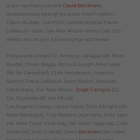
w tym spotkaniu strzelił
David Beckham
,
skutecznością błysnął też autor trzech trafień –
Edson Buddle. Dla HUFC bramki strzelali Frank
LeBeouf – dwie, Joe-Max Moore i Peter Gail. Oto
składy obu drużyn z powyższego spotkania:
Hollywood United FC: Anthony LaPaglia (68.
Brian
Burde), Olivier Biaggi, Richard Gough,
Alexi Lalas
(68. Viv Campbell
), Chris Henderson, Federico
Bianchi,
Frank LeBeouf, Jason Boyce, Mauricio
Cienfuegos, Joe-Max Moore,
Jorge Campos
(22.
Eric Wynalda
, 68. Yari Alhutt)
Los Angeles Galaxy:
Lance Friesz, Chris Albright (46.
Mike Randolph), Troy Roberts,
Kyle Veris, Ante Jazic
(46. Mike Caso
), Kelly Gray (46. Peter Vagenas),
Cobi
Jones (46. Josh Tudela
), David
Beckham
(84. Israel