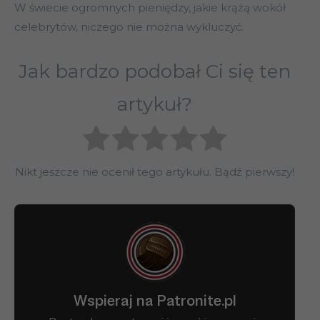
W świecie ogromnych pieniędzy, jakie krążą wokół
celebrytów, niczego nie można wykluczyć.
Jak bardzo podobał Ci się ten
artykuł?
Nikt jeszcze nie ocenił tego artykułu. Bądź pierwszy!