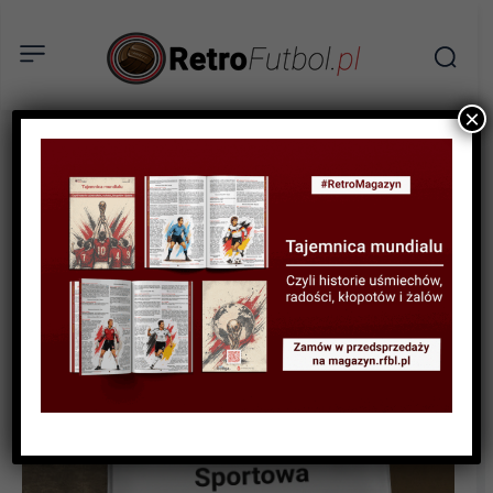
×
HISTORIA LIG I KLUBÓW
Hollywood United, czyli jak
piłka nożna opętała
gwiazdy