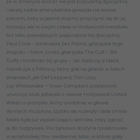
że w Ameryce soccer nie jest popularną dyscypliną
i raczej żadna amerykańska gwiazda nie kiwnie
palcem, żeby w jakimś stopniu przyczynić się do jej
rozwoju, ale w owym czasie w Hollywood mieszkało
też kilku prawdziwych pasjonatów tej dyscypliny.
Paul Cook − perkusista Sex Pistols, gitarzysta tego
zespołu – Steve Jones, gitarzysta The Cult − Bill
Duffy i frontman tej grupy − Ian Astbury, a także
Irlandczyk z Północy, który grał na gitarze w takich
zespołach, jak Def Leppard, Thin Lizzy
czy Whitesnake − Vivian Campbell, postanowili
utworzyć klub piłkarski o nazwie Hollywood United.
Wieści o pomyśle, który urodził się w głowie
słynnych muzyków, szybko się rozeszły i lada chwila
kadra była już wystarczająco szeroka, żeby zgłosić
ją do rozgrywek. Początkowo drużyna rywalizowała
w amatorskiej, tzw. niedzielnej lidze, w której grały