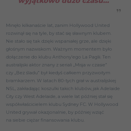
wyjątkowo dużo czasu…
Minęło kilkanaście lat, zanim Hollywood United
rozwinął się na tyle, by stać się sławnym klubem.
Nie stało się tak dzięki wspaniałej grze, ale dzięki
głośnym nazwiskom. Ważnym momentem było
dołączenie do klubu Anthony’ego La Paglii. Ten
australijski aktor znany z seriali „Misja w czasie”
czy „Bez śladu” był kiedyś całkiem przyzwoitym
bramkarzem. W latach 80-tych grał w australijskiej
NSL, zakładając koszulki takich klubów, jak Adelaide
City czy West Adelaide, a wiele lat później stał się
współwłaścicielem klubu Sydney FC. W Hollywood
United grywał okazjonalnie, by później wziąć
na siebie ciężar finansowania klubu.