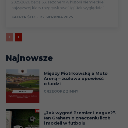
2025/2026 będą 63. sezonem w historii niemieckiej
najwyższej klasy rozgrywkowej ligi. Jak wyglądała 1....
KACPER ŚLIZ
-
22 SIERPNIA 2025
Najnowsze
Między Piotrkowską a Moto
Areną – żużlowa opowieść
o Łodzi
GRZEGORZ ZIMNY
„Jak wygrać Premier League?”.
Ian Graham o znaczeniu liczb
i modeli w futbolu