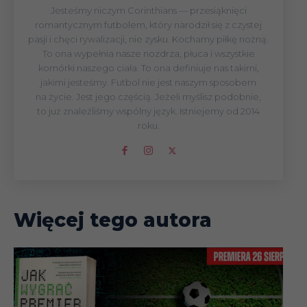
Jesteśmy niczym Corinthians — przesiąknięci
romantycznym futbolem, który narodził się z czystej
pasji i chęci rywalizacji, nie zysku. Kochamy piłkę nożną.
To ona wypełnia nasze nozdrza, płuca i wszystkie
komórki naszego ciała. To ona definiuje nas takimi,
jakimi jesteśmy. Futbol nie jest naszym sposobem
na życie. Jest jego częścią. Jeżeli myślisz podobnie,
to już znaleźliśmy wspólny język. Istniejemy od 2014
roku.
Więcej tego autora