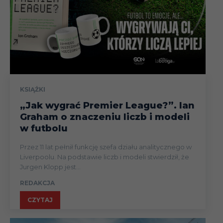
KSIĄŻKI
„Jak wygrać Premier League?”. Ian
Graham o znaczeniu liczb i modeli
w futbolu
Przez 11 lat pełnił funkcję szefa działu analitycznego w
Liverpoolu. Na podstawie liczb i modeli stwierdził, że
Jurgen Klopp jest...
REDAKCJA
CZYTAJ