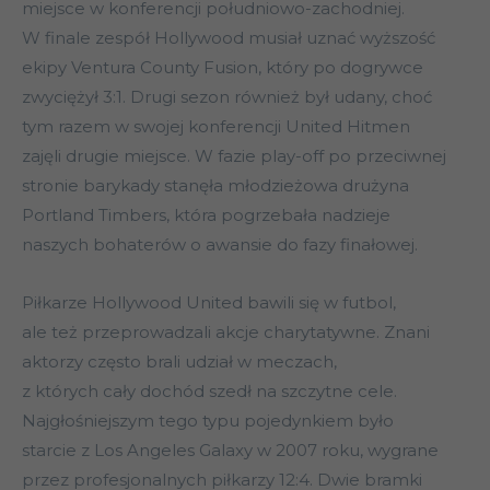
miejsce w konferencji południowo-zachodniej.
W finale zespół Hollywood musiał uznać wyższość
ekipy Ventura County Fusion, który po dogrywce
zwyciężył 3:1. Drugi sezon również był udany, choć
tym razem w swojej konferencji United Hitmen
zajęli drugie miejsce. W fazie play-off po przeciwnej
stronie barykady stanęła młodzieżowa drużyna
Portland Timbers, która pogrzebała nadzieje
naszych bohaterów o awansie do fazy finałowej.
Piłkarze Hollywood United bawili się w futbol,
ale też przeprowadzali akcje charytatywne. Znani
aktorzy często brali udział w meczach,
z których cały dochód szedł na szczytne cele.
Najgłośniejszym tego typu pojedynkiem było
starcie z Los Angeles Galaxy w 2007 roku, wygrane
przez profesjonalnych piłkarzy 12:4. Dwie bramki