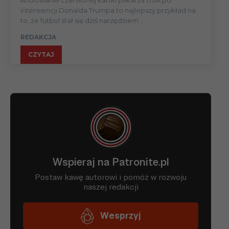
Anulowanie czerwonej kartki piłkarza USA po
interwencji Donalda Trumpa to najlepszy przykład na
to, że futbol stał się dziś narzędziem...
REDAKCJA
CZYTAJ