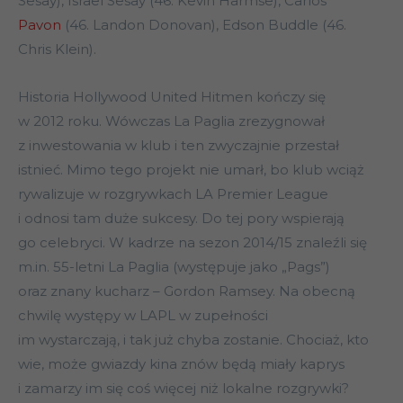
Sesay), Israel
Sesay (46. Kevin Harmse
), Carlos
Pavon
(46. Landon Donovan
), Edson
Buddle (46.
Chris Klein).
Historia Hollywood United Hitmen kończy się
w 2012 roku. Wówczas La Paglia zrezygnował
z inwestowania w klub i ten zwyczajnie przestał
istnieć. Mimo tego projekt nie umarł, bo klub wciąż
rywalizuje w rozgrywkach LA Premier League
i odnosi tam duże sukcesy. Do tej pory wspierają
go celebryci. W kadrze na sezon 2014/15 znaleźli się
m.in. 55-letni La Paglia (występuje jako „Pags”)
oraz znany kucharz – Gordon Ramsey. Na obecną
chwilę występy w LAPL w zupełności
im wystarczają, i tak już chyba zostanie. Chociaż, kto
wie, może gwiazdy kina znów będą miały kaprys
i zamarzy im się coś więcej niż lokalne rozgrywki?