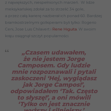
z największych, niespełnionych marzeń. W lidze
meksykańskiej zdołał za to strzelić 34 gole,
a przez całą karierę nazbierał ich ponad 60. Bardziej
bramkostrzelnymi golkiperami byli tylko: Rogerio
Ceni, Jose Luis Chilavert i
Rene Higuita
. W swoim
kraju osiągnął szczyt popularności.
„
Czasem udawałem,
że nie jestem Jorge
Camposem. Gdy ludzie
mnie rozpoznawali i pytali
zaskoczeni ‘Hej, wyglądasz
jak Jorge Campos!’,
odpowiadałem ‘Tak. Często
to słyszę!’, a oni mówili
‘Tylko on jest znacznie
wyższy i silniejszy.’