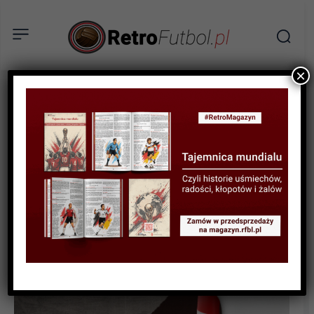
×
BIOGRAFIE PIŁKARZY
Jorge Campos – surfer,
który został bramkarzem