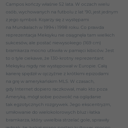
Campos kończy właśnie 52 lata. W oczach wielu
osób, wychowanych na futbolu z lat ’90, jest jednym
z jego symboli. Kojarzy się z występami
na Mundialach w 1994 i 1998 roku. Co prawda
reprezentacja Meksyku nie osiągnęła tam wielkich
sukcesów, ale postać niewysokiego (169 cm)
bramkarza mocno utkwiła w pamięci kibiców. Jest
to o tyle ciekawe, że 130-krotny reprezentant
Meksyku nigdy nie występował w Europie. Całą
karierę spędził w ojczyźnie z krótkimi epizodami
na grę w amerykańskim MLS. W czasach,
gdy Internet dopiero raczkował, mało kto poza
Ameryką, mógł sobie pozwolić na oglądanie
tak egzotycznych rozgrywek. Jego ekscentryzm,
umiłowanie do wielokolorowych bluz i łatka
bramkarza, który uwielbia strzelać gole, sprawiły
jednak, że zyskał miano postaci kultowej, mocno