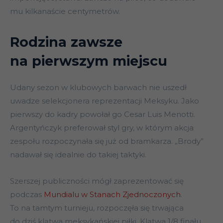
mu kilkanaście centymetrów.
Rodzina zawsze
na pierwszym miejscu
Udany sezon w klubowych barwach nie uszedł
uwadze selekcjonera reprezentacji Meksyku. Jako
pierwszy do kadry powołał go Cesar Luis Menotti.
Argentyńczyk preferował styl gry, w którym akcja
zespołu rozpoczynała się już od bramkarza. „Brody”
nadawał się idealnie do takiej taktyki.
Szerszej publiczności mógł zaprezentować się
podczas
Mundialu w Stanach Zjednoczonych
.
To na tamtym turnieju, rozpoczęła się trwająca
do dziś klątwa meksykańskiej piłki. Klątwa 1/8 finału.