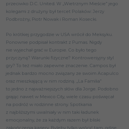
przeciwko D.C. United. W „Wietrznym Mieście” jego
kolegami z drużyny był tercet Polaków: Jerzy
Podbrożny, Piotr Nowak i Roman Kosecki.
Po krótkiej przygodzie w USA wrócił do Meksyku.
Ponownie podpisał kontrakt z Pumas. Nigdy
nie wyjechał grać w Europie. Co było tego
przyczyną? Warunki fizyczne? Kontrowersyjny styl
gry? To też miało zapewne znaczenie. Campos był
jednak bardzo mocno związany ze swoim Acapulco
oraz mieszkającą w nim rodziną. „La Familia”
to jedno z najważniejszych słów dla Jorge. Podobno
grając nawet w Mexico City, wiele czasu poświęcał
na podróż w rodzinne strony. Spotkania
z najbliższymi uwalniały w nim taki ładunek
emocjonalny, że za każdym razem był bliski
zakończenia kariery. Byleby tylko wrócić tam, gdzie