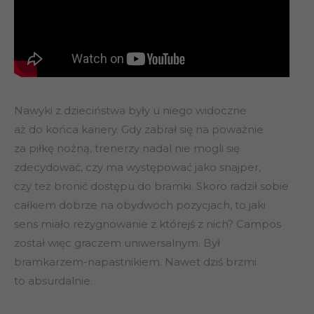
Nawyki z dzieciństwa były u niego widoczne
aż do końca kariery. Gdy zabrał się na poważnie
za piłkę nożną, trenerzy nadal nie mogli się
zdecydować, czy ma występować jako snajper,
czy też bronić dostępu do bramki. Skoro radził sobie
całkiem dobrze na obydwóch pozycjach, to jaki
sens miało rezygnowanie z którejś z nich? Campos
został więc graczem uniwersalnym. Był
bramkarzem-napastnikiem. Nawet dziś brzmi
to absurdalnie.