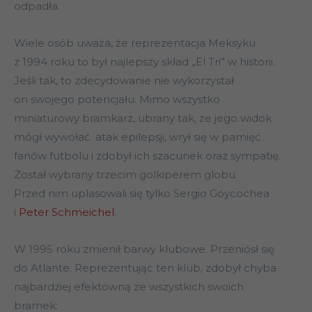
odpadła.
Wiele osób uważa, że reprezentacja Meksyku
z 1994 roku to był najlepszy skład „El Tri” w historii.
Jeśli tak, to zdecydowanie nie wykorzystał
on swojego potencjału. Mimo wszystko
miniaturowy bramkarz, ubrany tak, że jego widok
mógł wywołać atak epilepsji, wrył się w pamięć
fanów futbolu i zdobył ich szacunek oraz sympatię.
Został wybrany trzecim golkiperem globu.
Przed nim uplasowali się tylko Sergio Goycochea
i
Peter Schmeichel
.
W 1995 roku zmienił barwy klubowe. Przeniósł się
do Atlante. Reprezentując ten klub, zdobył chyba
najbardziej efektowną ze wszystkich swoich
bramek: