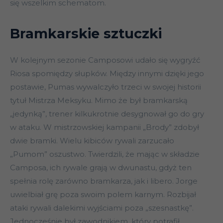
się wszelkim schematom.
Bramkarskie sztuczki
W kolejnym sezonie Camposowi udało się wygryźć
Riosa spomiędzy słupków. Między innymi dzięki jego
postawie, Pumas wywalczyło trzeci w swojej historii
tytuł Mistrza Meksyku. Mimo że był bramkarską
„jedynką”, trener kilkukrotnie desygnował go do gry
w ataku. W mistrzowskiej kampanii „Brody” zdobył
dwie bramki. Wielu kibiców rywali zarzucało
„Pumom” oszustwo. Twierdzili, że mając w składzie
Camposa, ich rywale grają w dwunastu, gdyż ten
spełnia rolę zarówno bramkarza, jak i libero. Jorge
uwielbiał grę poza swoim polem karnym. Rozbijał
ataki rywali dalekimi wyjściami poza „szesnastkę”.
Jednocześnie był zawodnikiem, który potrafił