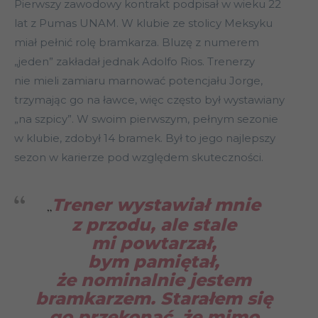
Pierwszy zawodowy kontrakt podpisał w wieku 22
lat z Pumas UNAM. W klubie ze stolicy Meksyku
miał pełnić rolę bramkarza. Bluzę z numerem
„jeden” zakładał jednak Adolfo Rios. Trenerzy
nie mieli zamiaru marnować potencjału Jorge,
trzymając go na ławce, więc często był wystawiany
„na szpicy”. W swoim pierwszym, pełnym sezonie
w klubie, zdobył 14 bramek. Był to jego najlepszy
sezon w karierze pod względem skuteczności.
Trener wystawiał mnie
„
z przodu, ale stale
mi powtarzał,
bym pamiętał,
że nominalnie jestem
bramkarzem. Starałem się
go przekonać, że mimo