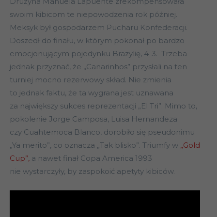
Drużyna Manuela Lapuente zrekompensowała
swoim kibicom te niepowodzenia rok później.
Meksyk był gospodarzem Pucharu Konfederacji.
Doszedł do finału, w którym pokonał po bardzo
emocjonującym pojedynku Brazylię, 4-3. Trzeba
jednak przyznać, że „Canarinhos” przysłali na ten
turniej mocno rezerwowy skład. Nie zmienia
to jednak faktu, że ta wygrana jest uznawana
za największy sukces reprezentacji „El Tri”. Mimo to,
pokolenie Jorge Camposa, Luisa Hernandeza
czy Cuahtemoca Blanco, dorobiło się pseudonimu
„Ya merito”, co oznacza „Tak blisko”. Triumfy w
„Gold
Cup”,
a nawet finał Copa America 1993
nie wystarczyły, by zaspokoić apetyty kibiców.