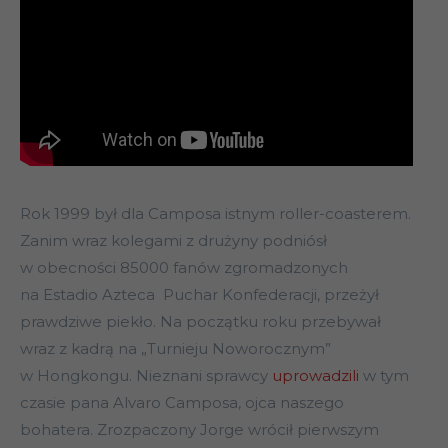
Rok 1999 był dla Camposa istnym roller-coasterem.
Zanim wraz kolegami z drużyny podniósł
w obecności 85000 fanów zgromadzonych
na Estadio Azteca Puchar Konfederacji, przeżył
prawdziwe piekło. Na początku roku przebywał
wraz z kadrą na „Turnieju Noworocznym”
w Hongkongu. Nieznani sprawcy
uprowadzili
w tym
czasie pana Alvaro Camposa, ojca naszego
bohatera. Zrozpaczony Jorge wrócił pierwszym