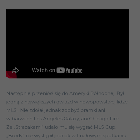
Następnie przeniósł się do Ameryki Północnej. Był
jedną z największych gwiazd w nowopowstałej lidze
MLS. Nie zdołał jednak zdobyć bramki ani
w barwach Los Angeles Galaxy, ani Chicago Fire.
Ze „Strażakami” udało mu się wygrać MLS Cup.
„Brody” nie wystąpił jednak w finałowym spotkaniu