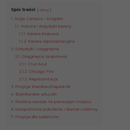
Spis treści
Ukryj
1
Jorge Campos – biogram
1.1
Historia i statystyki kariery
1.1.1
Kariera klubowa
1.1.2
Kariera reprezentacyjna
2
Statystyki i osiągnięcia:
2.1
Osiągnięcia zespołowe:
2.1.1
Cruz Azul
2.1.2
Chicago Fire
2.1.3
Reprezentacja:
3
Pozycja: bramkarz/napastnik
4
Bramkarskie sztuczki
5
Rodzina zawsze na pierwszym miejscu
6
Niespełnione pokolenie i dramat rodzinny
7
Pozycja dla szaleńców