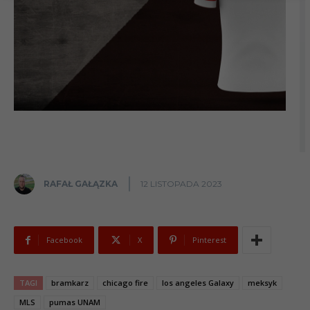
RAFAŁ GAŁĄZKA
12 LISTOPADA 2023
Facebook
X
Pinterest
TAGI
bramkarz
chicago fire
los angeles Galaxy
meksyk
MLS
pumas UNAM