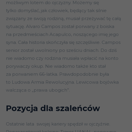
możliwym lotem do ojczyzny. Możemy się
tylko domyślać, jak człowiek, będący tak silnie
związany ze swoją rodziną, musiał przeżywać tę całą
sytuację. Alvaro Campos został porwany z boiska
na przedmieściach Acapulco, noszącego imię jego
syna. Cała historia skończyła się szczęśliwie. Campos
senior został uwolniony po sześciu dniach. Do dziś
nie wiadomo czy rodzina musiała wpłacić na konto
porywaczy okup. Nie wiadomo także kto stał
za porwaniem 66-latka. Prawdopodobnie była
to Ludowa Armia Rewolucyjna. Lewicowa bojówka
walcząca o „prawa ubogich”.
Pozycja dla szaleńców
Ostatnie lata swojej kariery spędził w ojczyźnie.
Reprezentował kolejno: Tigres UANAL, ponownie