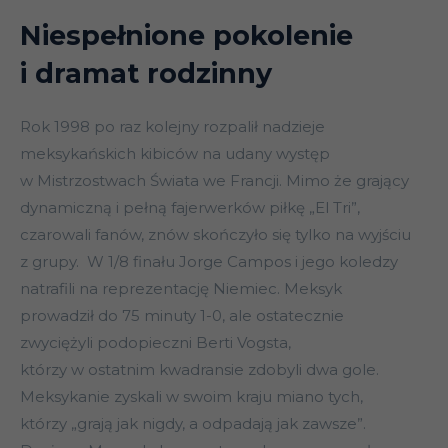
Niespełnione pokolenie
i dramat rodzinny
Rok 1998 po raz kolejny rozpalił nadzieje
meksykańskich kibiców na udany występ
w Mistrzostwach Świata we Francji. Mimo że grający
dynamiczną i pełną fajerwerków piłkę „El Tri”,
czarowali fanów, znów skończyło się tylko na wyjściu
z grupy. W 1/8 finału Jorge Campos i jego koledzy
natrafili na reprezentację Niemiec. Meksyk
prowadził do 75 minuty 1-0, ale ostatecznie
zwyciężyli podopieczni Berti Vogsta,
którzy w ostatnim kwadransie zdobyli dwa gole.
Meksykanie zyskali w swoim kraju miano tych,
którzy „grają jak nigdy, a odpadają jak zawsze”.