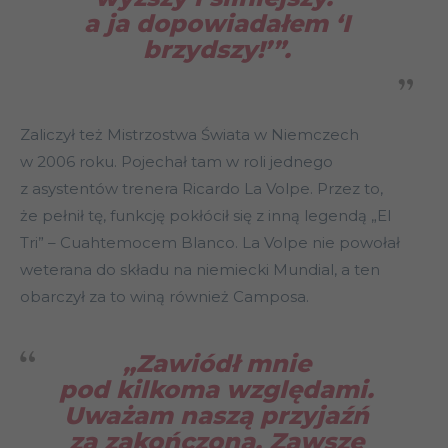
a ja dopowiadałem ‘I
brzydszy!’”.
Zaliczył też Mistrzostwa Świata w Niemczech
w 2006 roku. Pojechał tam w roli jednego
z asystentów trenera Ricardo La Volpe. Przez to,
że pełnił tę, funkcję pokłócił się z inną legendą „El
Tri” – Cuahtemocem Blanco. La Volpe nie powołał
weterana do składu na niemiecki Mundial, a ten
obarczył za to winą również Camposa.
„
Zawiódł mnie
pod kilkoma względami.
Uważam naszą przyjaźń
za zakończoną. Zawsze