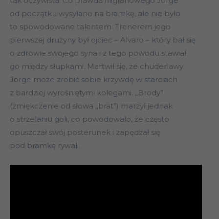
tak oczywista. Co prawda filigranowego Jorge
od początku wysyłano na bramkę, ale nie było
to spowodowane talentem. Trenerem jego
pierwszej drużyny był ojciec – Alvaro – który bał się
o zdrowie swojego syna i z tego powodu stawiał
go między słupkami. Martwił się, że chuderlawy
Jorge może zrobić sobie krzywdę w starciach
z bardziej wyrośniętymi kolegami. „Brody”
(zmiękczenie od słowa „brat”) marzył jednak
o strzelaniu goli, co powodowało, że często
opuszczał swój posterunek i zapędzał się
pod bramkę rywali.