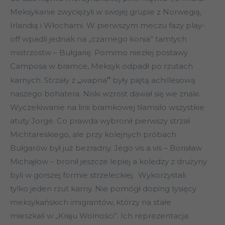
Meksykanie zwyciężyli w swojej grupie z Norwegią,
Irlandią i Włochami. W pierwszym meczu fazy play-
off wpadli jednak na „czarnego konia” tamtych
mistrzostw – Bułgarię. Pomimo niezłej postawy
Camposa w bramce, Meksyk odpadł po rzutach
„
”
karnych. Strzały z
wapna
były piętą achillesową
naszego bohatera. Niski wzrost dawał się we znaki.
Wyczekiwanie na linii bramkowej tłamsiło wszystkie
atuty Jorge. Co prawda wybronił pierwszy strzał
Michtareskiego, ale przy kolejnych próbach
Bułgarów był już bezradny. Jego vis a vis – Borisław
Michajłow – bronił jeszcze lepiej a koledzy z drużyny
byli w gorszej formie strzeleckiej. Wykorzystali
tylko jeden rzut karny. Nie pomógł doping tysięcy
meksykańskich imigrantów, którzy na stałe
mieszkali w „Kraju Wolności”. Ich reprezentacja