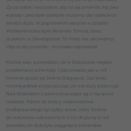
Życzę sobie i wszystkim, aby to się zmieniło. My jako
kobiety i jako byłe siatkarki możemy dać siatkówce
bardzo dużo. W poprzednim sezonie w sztabie
#VolleyWrocław była Berenika Tomsia, teraz
ja jestem w Developresie. To mało, nie ukrywajmy.
Oby to się zmieniło
– brzmiała odpowiedź.
Można więc powiedzieć, że w Rzeszowie niejako
przełamano schematy. Czas pokaże, jak w roli
trenerki spisze się Jelena Blagojević. Już teraz
można jednak przypuszczać, że ma duży potencjał.
Nad Wisłokiem z pewnością wiąże się z nią spore
nadzieje. Kibice ze stolicy województwa
podkarpackiego życzyliby sobie, żeby Serbka
do sukcesów odnoszonych z ich drużyną w roli
zawodniczki dołożyła osiągnięcia trenerskie.