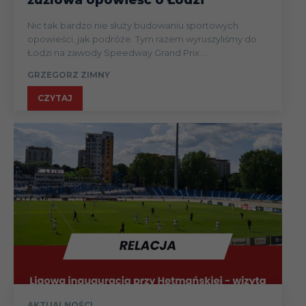
Nic tak bardzo nie służy budowaniu sportowych
opowieści, jak podróże. Tym razem wyruszyliśmy do
Łodzi na zawody Speedway Grand Prix....
GRZEGORZ ZIMNY
CZYTAJ
AKTUALNOŚCI