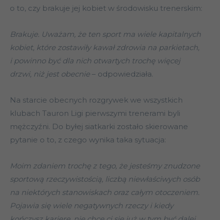
o to, czy brakuje jej kobiet w środowisku trenerskim:
Brakuje. Uważam, że ten sport ma wiele kapitalnych
kobiet, które zostawiły kawał zdrowia na parkietach,
i powinno być dla nich otwartych trochę więcej
drzwi, niż jest obecnie
– odpowiedziała.
Na starcie obecnych rozgrywek we wszystkich
klubach Tauron Ligi pierwszymi trenerami byli
mężczyźni. Do byłej siatkarki zostało skierowane
pytanie o to, z czego wynika taka sytuacja:
Moim zdaniem trochę z tego, że jesteśmy znudzone
sportową rzeczywistością, liczbą niewłaściwych osób
na niektórych stanowiskach oraz całym otoczeniem.
Pojawia się wiele negatywnych rzeczy i kiedy
kończysz karierę, nie chce ci się już w tym być dalej.