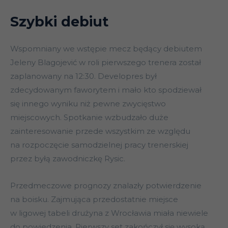
Szybki debiut
Wspomniany we wstępie mecz będący debiutem
Jeleny Blagojević w roli pierwszego trenera został
zaplanowany na 12:30. Developres był
zdecydowanym faworytem i mało kto spodziewał
się innego wyniku niż pewne zwycięstwo
miejscowych. Spotkanie wzbudzało duże
zainteresowanie przede wszystkim ze względu
na rozpoczęcie samodzielnej pracy trenerskiej
przez byłą zawodniczkę Rysic.
Przedmeczowe prognozy znalazły potwierdzenie
na boisku. Zajmująca przedostatnie miejsce
w ligowej tabeli drużyna z Wrocławia miała niewiele
do powiedzenia. Pierwszy set zakończył się wysoką