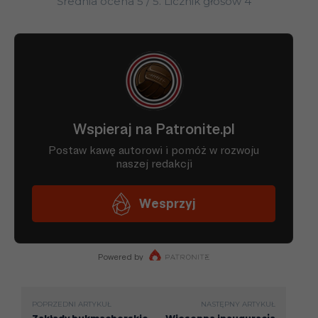
Średnia ocena
5
/ 5. Licznik głosów
4
POPRZEDNI ARTYKUŁ
NASTĘPNY ARTYKUŁ