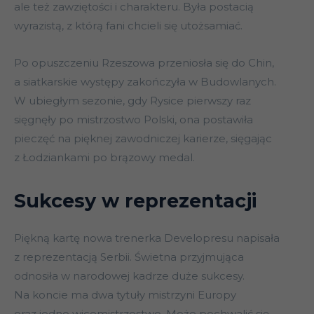
ale też zawziętości i charakteru. Była postacią
wyrazistą, z którą fani chcieli się utożsamiać.
Po opuszczeniu Rzeszowa przeniosła się do Chin,
a siatkarskie występy zakończyła w Budowlanych.
W ubiegłym sezonie, gdy Rysice pierwszy raz
sięgnęły po mistrzostwo Polski, ona postawiła
pieczęć na pięknej zawodniczej karierze, sięgając
z Łodziankami po brązowy medal.
Sukcesy w reprezentacji
Piękną kartę nowa trenerka Developresu napisała
z reprezentacją Serbii. Świetna przyjmująca
odnosiła w narodowej kadrze duże sukcesy.
Na koncie ma dwa tytuły mistrzyni Europy
oraz jedno wicemistrzostwo. Może pochwalić się