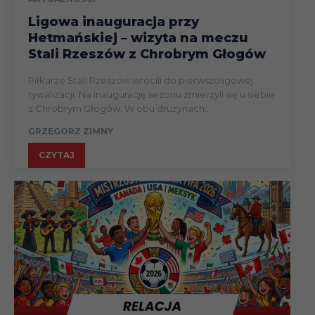
Ligowa inauguracja przy
Hetmańskiej – wizyta na meczu
Stali Rzeszów z Chrobrym Głogów
Piłkarze Stali Rzeszów wrócili do pierwszoligowej
rywalizacji. Na inaugurację sezonu zmierzyli się u siebie
z Chrobrym Głogów. W obu drużynach...
GRZEGORZ ZIMNY
CZYTAJ