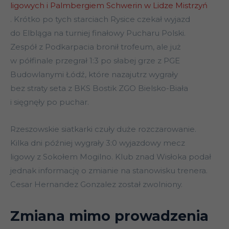
ligowych i Palmbergiem Schwerin w Lidze Mistrzyń
. Krótko po tych starciach Rysice czekał wyjazd
do Elbląga na turniej finałowy Pucharu Polski.
Zespół z Podkarpacia bronił trofeum, ale już
w półfinale przegrał 1:3 po słabej grze z PGE
Budowlanymi Łódź, które nazajutrz wygrały
bez straty seta z BKS Bostik ZGO Bielsko-Biała
i sięgnęły po puchar.
Rzeszowskie siatkarki czuły duże rozczarowanie.
Kilka dni później wygrały 3:0 wyjazdowy mecz
ligowy z Sokołem Mogilno. Klub znad Wisłoka podał
jednak informację o zmianie na stanowisku trenera.
Cesar Hernandez Gonzalez został zwolniony.
Zmiana mimo prowadzenia