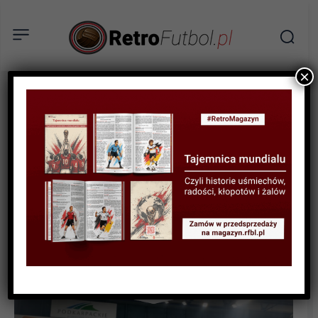
×
AKTUALNOŚCI
Jelena Blagojević i jej
trenerski debiut – wizyta na
meczu KS Developres
Rzeszów – #Volley Wrocław