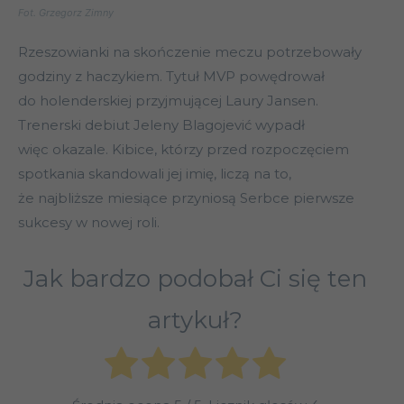
Fot. Grzegorz Zimny
Rzeszowianki na skończenie meczu potrzebowały
godziny z haczykiem. Tytuł MVP powędrował
do holenderskiej przyjmującej Laury Jansen.
Trenerski debiut Jeleny Blagojević wypadł
więc okazale. Kibice, którzy przed rozpoczęciem
spotkania skandowali jej imię, liczą na to,
że najbliższe miesiące przyniosą Serbce pierwsze
sukcesy w nowej roli.
Jak bardzo podobał Ci się ten
artykuł?