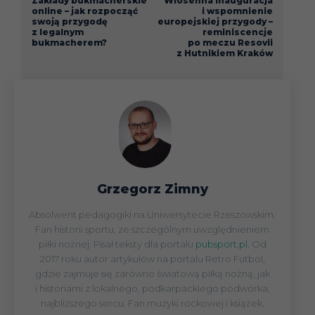
Zakłady bukmacherskie
Wiosenna inauguracja
online – jak rozpocząć
i wspomnienie
swoją przygodę
europejskiej przygody –
z legalnym
reminiscencje
bukmacherem?
po meczu Resovii
z Hutnikiem Kraków
Grzegorz Zimny
Absolwent pedagogiki na Uniwersytecie Rzeszowskim.
Fan historii sportu, ze szczególnym uwzględnieniem
piłki nożnej. Pisał teksty dla portalu
pubsport.pl.
Od
2017 roku autor artykułów na portalu Retro Futbol,
gdzie zajmuje się zarówno światową piłką nożną, jak
i historiami z lokalnego, podkarpackiego podwórka,
najbliższego sercu. Fan muzyki rockowej i książek.