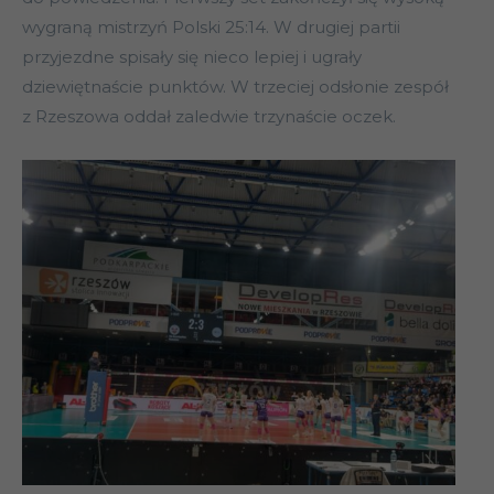
wygraną mistrzyń Polski 25:14. W drugiej partii
przyjezdne spisały się nieco lepiej i ugrały
dziewiętnaście punktów. W trzeciej odsłonie zespół
z Rzeszowa oddał zaledwie trzynaście oczek.