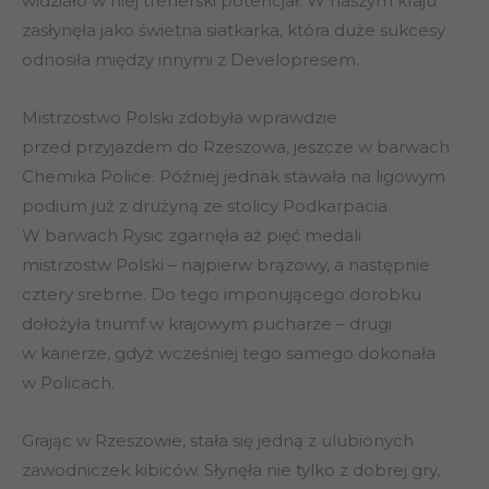
widziało w niej trenerski potencjał. W naszym kraju
zasłynęła jako świetna siatkarka, która duże sukcesy
odnosiła między innymi z Developresem.
Mistrzostwo Polski zdobyła wprawdzie
przed przyjazdem do Rzeszowa, jeszcze w barwach
Chemika Police. Później jednak stawała na ligowym
podium już z drużyną ze stolicy Podkarpacia.
W barwach Rysic zgarnęła aż pięć medali
mistrzostw Polski – najpierw brązowy, a następnie
cztery srebrne. Do tego imponującego dorobku
dołożyła triumf w krajowym pucharze – drugi
w karierze, gdyż wcześniej tego samego dokonała
w Policach.
Grając w Rzeszowie, stała się jedną z ulubionych
zawodniczek kibiców. Słynęła nie tylko z dobrej gry,