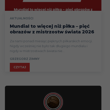
AKTUALNOŚCI
Mundial to więcej niż piłka – pięć
obrazów z mistrzostw świata 2026
Za nami ponad miesiąc pięknych piłkarskich emocji.
Nigdy wcześniej nie było tak długiego mundialu i
nigdy w mistrzostwach świata nie...
GRZEGORZ ZIMNY
CZYTAJ