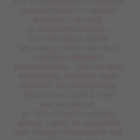
244 I DZWONIMY. POWIEDZ
„DZIEŃ DOBRY” I ODDAJ
APARAT – SŁYSZĘ.
GLASSMANN MÓWI: –
CZY ZDAJESZ SOBIE
SPRAWĘ, CZEGO OD NAS
CHCESZ? BERNES
ODPOWIADA: – OM MA BYĆ
MISTRZEM, MUSICIE NAM
POMÓC. VALENCIENNES
SPADA I NIC JUŻ Z TYM
NIE ZROBICIE.
W TEJ SYTUACJI LEPIEJ
SPAŚĆ I MIEĆ W KIESZENI
200 TYSIĘCY FRANKÓW NIŻ