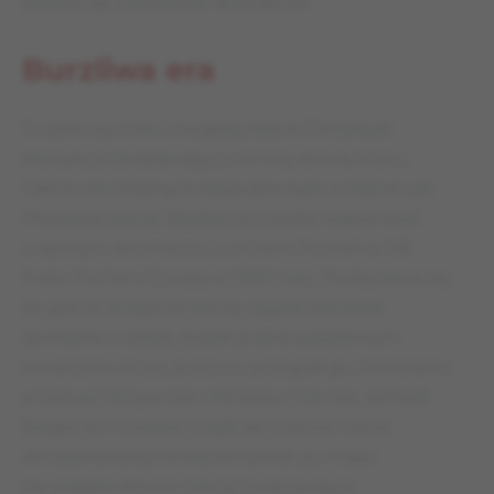
zbojkotują kupowanie dekoderów.
Burzliwa era
To tylko wycinek z bogatej historii Olimpique
Marsylia przedstawiający ciemną stronę klubu.
Takich niechlubnych epizodów było w historii
Les
Phocéens
więcej. Wystarczy choćby wspomnieć
o słynnym dwumeczu z Lechem Poznań w 1/8
finału Pucharu Europy w 1990 roku. Podejrzewa się,
że gracze
Kolejorza
, którzy wygrali pierwsze
spotkanie u siebie, zostali przed wyjazdowym
rewanżem otruci, przez co przegrali go z kretesem,
a Dariusz Skrzypczak i Mirosław Trzeciak, zamiast
biegać po murawie, trzęśli się z zimna, mimo
dwudziestostopniowej temperatury. Mając
na uwadze dziwne rzeczy towarzyszące