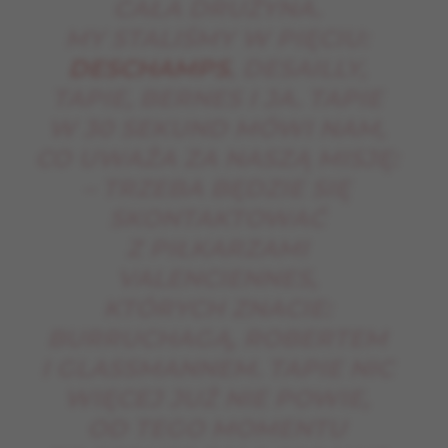
CAŁA DRUŻYNA.
MY STALIŚMY W PIĘCIU:
DESCHAMPS
, DESAILLY,
TAPIE, BERNES I JA. TAPIE
W 30 SEKUND MÓWI NAM,
CO UWAŻA ZA NASZĄ MISJĘ:
– TRZEBA BĘDZIE SIĘ
SKONTAKTOWAĆ
Z PIŁKARZAMI
VALENCIENNES,
KTÓRYCH ZNACIE:
BURRUCHAGĄ, ROBERTEM
I GLASSMANNEM. TAPIE NIC
WIĘCEJ JUŻ NIE POWIE,
OD TEGO MOMENTU