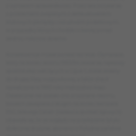
z wymiarem sprawiedliwości. Przez lata borykał się
z problemami związanymi z defraudowaniem
klubowych pieniędzy i oszustwami podatkowymi,
w przypadku których chodziło o kwotę ponad
siedmiu milionów dolarów.
Konsekwencje musiał ponieść też klub. Olympique,
który na koniec sezonu 1993/94 okazał się najlepszy
spośród ekip walczących w Ligue 1, został zesłany
do drugiej klasy rozgrywkowej, a także stracił
wywalczone w 1993 roku mistrzostwo kraju.
Ostatecznie nie zostało ono przyznane nikomu,
bowiem zawiązana z drugim na koniec kampanii
PSG, telewizja Canal+ (nadawca spotkań ligowych)
obawiała się, że ze względu na przekazanie tytułu
stołecznej drużynie, abonenci z Południa państwa