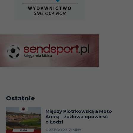
Ostatnie
Między Piotrkowską a Moto
Areną – żużlowa opowieść
o Łodzi
GRZEGORZ ZIMNY