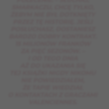
SMARKACZU, CHCĘ TYLKO,
ŻEBYM NIE BYŁ DOTKNIĘTY
PRZEZ TĘ HISTORIĘ. JEŚLI
POSŁUCHASZ, DOSTANIESZ
BARDZO DOBRY KONTRAKT.
15 MILIONÓW FRANKÓW
ZA PIĘĆ SEZONÓW. –
I OD TEGO DNIA
AŻ DO UKAZANIA SIĘ
TEJ KSIĄŻKI NIGDY NIKOMU
NIE POWIEDZIAŁEM,
ŻE TAPIE WIEDZIAŁ
O KONTAKTACH Z GRACZAMI
VALENCIENNES.