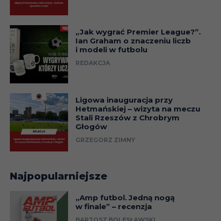
„Jak wygrać Premier League?”.
Ian Graham o znaczeniu liczb
i modeli w futbolu
REDAKCJA
Ligowa inauguracja przy
Hetmańskiej – wizyta na meczu
Stali Rzeszów z Chrobrym
Głogów
GRZEGORZ ZIMNY
Najpopularniejsze
„Amp futbol. Jedną nogą
w finale” – recenzja
BARTOSZ BOLESŁAWSKI