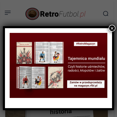
×
HISTORIA LIG I KLUBÓW
Olympique Marsylia i plama
na ich honorze