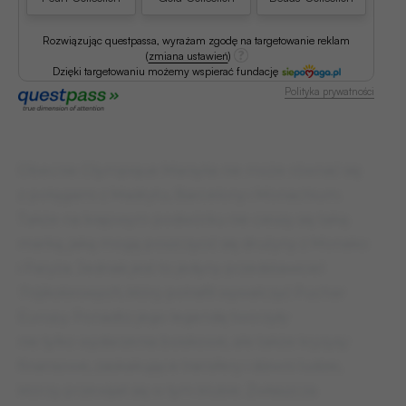
Rozwiązując questpassa, wyrażam zgodę na targetowanie reklam
(
zmiana ustawień
)
Dzięki targetowaniu możemy wspierać fundację
Polityka prywatności
Obecnie Olympique Marsylia nie może równać się
z potęgami z Madrytu, Barcelony i Monachium.
Także na krajowym podwórku nie cieszy się taką
marką, jaką mogą poszczycić się drużyny z Monako
i Paryża. Jednak jest to jedyny przedstawiciel
Trójkolorowych
, który potrafił wywalczyć Puchar
Europy. Ponadto jego legendę tworzyły
nie tylko wydarzenia boiskowe, ale także kryzysy
finansowe, zaskakujące transfery i dziwni ludzie,
którzy przewijali się w tym klubie. Zwłaszcza