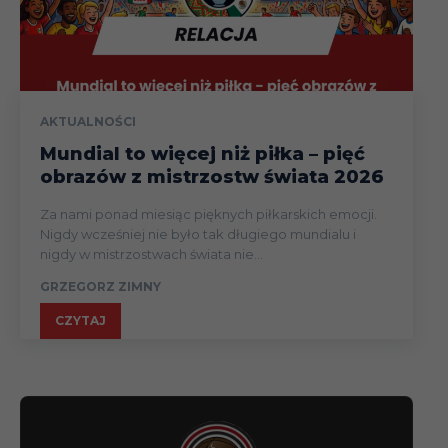
AKTUALNOŚCI
Mundial to więcej niż piłka – pięć
obrazów z mistrzostw świata 2026
Za nami ponad miesiąc pięknych piłkarskich emocji.
Nigdy wcześniej nie było tak długiego mundialu i
nigdy w mistrzostwach świata nie...
GRZEGORZ ZIMNY
CZYTAJ