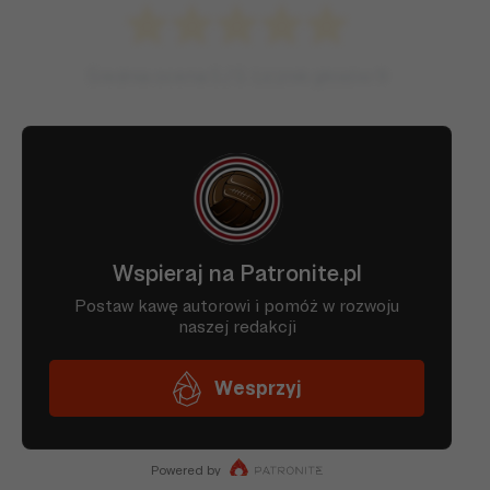
Średnia ocena
5
/ 5. Licznik głosów
9