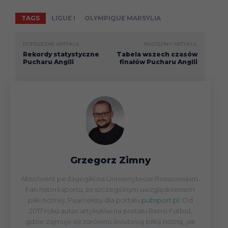
TAGS
LIGUE I
OLYMPIQUE MARSYLIA
POPRZEDNI ARTYKUŁ
NASTĘPNY ARTYKUŁ
Rekordy statystyczne
Tabela wszech czasów
Pucharu Anglii
finałów Pucharu Anglii
Grzegorz Zimny
Absolwent pedagogiki na Uniwersytecie Rzeszowskim.
Fan historii sportu, ze szczególnym uwzględnieniem
piłki nożnej. Pisał teksty dla portalu
pubsport.pl.
Od
2017 roku autor artykułów na portalu Retro Futbol,
gdzie zajmuje się zarówno światową piłką nożną, jak