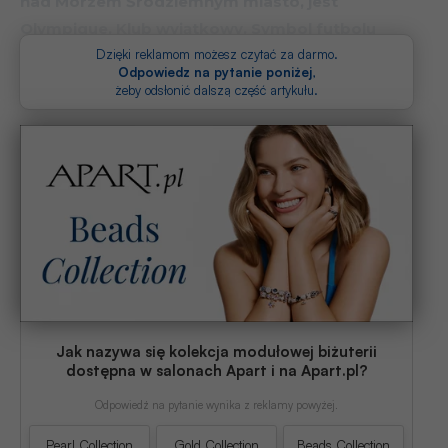
nad Morzem Śródziemnym miasto, jest
Olympique. Klub wyjątkowy. Symbol futbolu
z kraju Juliusza Verne’a.
Dzięki reklamom możesz czytać za darmo.
Odpowiedz na pytanie poniżej
,
żeby odsłonić dalszą część artykułu.
Jak nazywa się kolekcja modułowej biżuterii
dostępna w salonach Apart i na Apart.pl?
Odpowiedź na pytanie wynika z reklamy powyżej.
Pearl Collection
Gold Collection
Beads Collection