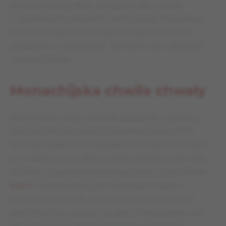
tę najsłynniejszą aferę, zbiegającą się w czasie
z największym sukcesem, warto opisać. Były piłkarz
i trener Marsylii, Jose Anigo mawiał, że „ten klub
przyprawia o szaleństwo”. Nie było w tych słowach
cienia przesady.
Monachijska chwila chwały
Momentem, który na trwałe zapisał się w pamięci
kibiców OM był tryumf w Lidze Mistrzów w 1993
roku. Na Stadionie Olimpijskim w Monachium ekipa
prowadzona przez Raymonda Goethalsa pokonała
AC Milan. Legenda marsylskiego klubu, Jean-Pierre
Papin
, znajdowała się już w szeregach teamu
ze stolicy Lombardii. Jednak ani jego wejście, ani
ataki Włochów niczego nie dały. O zwycięstwie
Les