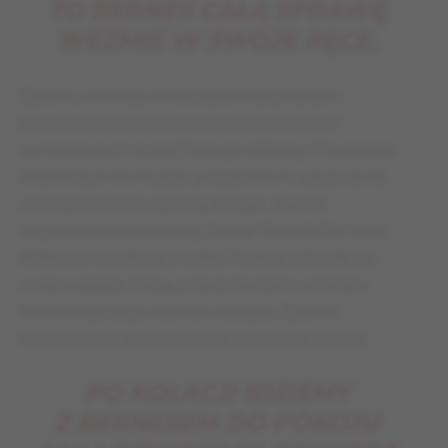
TO BERNES CAŁĄ SPRAWĘ
WEŹMIE W SWOJE RĘCE.
Eydelie, na swoje nieszczęście był jedynym
zawodnikiem, który znał wszystkich trzech
wymienionych przez Tapiego piłkarzy. Christophe
Robert był nawet jego przyjacielem, a jego żona
matką chrzestną syna Eydeliego. Naciski
na pomocnika ze strony Jeana-Pierre’a Bernesa,
bliskiego współpracownika Tapiego, stawały się
coraz większe. Dobę przed meczem w hotelu
Novotel sytuacja nabrała rozpędu. Eydelie
tak opisywał dalszą część tej haniebnej historii:
PO KOLACJI IDZIEMY
Z BERNESEM DO POKOJU