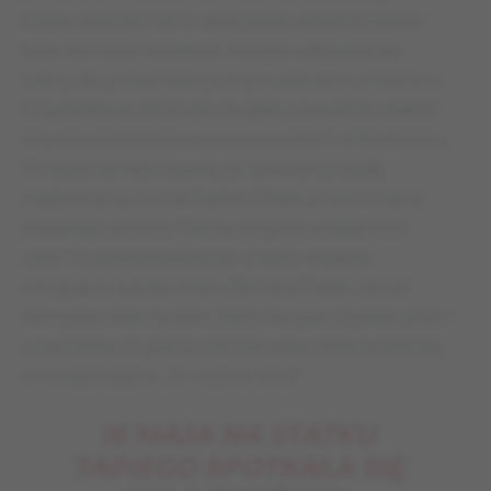
Gdyby spojrzeć na to racjonalnie, strata punktów
była niemalże nierealna. Kolejka odbywała się
cztery dni przed historycznym starciem z Milanem.
Przypadkowa kontuzja mogłaby poważnie osłabić
zespół w konfrontacji z przeciwnikiem z Mediolanu.
Ponadto istniała obawa, że zawodnicy będą
myślami przy monachijskim finale, przez co tytuł
najlepszej drużyny Francji mógł im przejść koło
nosa. To prawdopodobnie z tego względu
intrygujący prezes klubu Bernard Tapie, zaczął
obmyślać szalony plan. Jean-Jacques Eydelie, jeden
z ówczesnych graczy OM, tak wspomina tę historię
w swojej książce „Je ne joue plus”:
16 MAJA NA STATKU
TAPIEGO SPOTKAŁA SIĘ