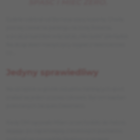
SPAŚĆ I MIEĆ ZERO.
Eydelie odebrał od Bernesa szarą kopertę. Chwilę
później czekał na parkingu na żonę Roberta,
a po jej przyjeździe wręczył jej „nieczyste” pieniądze.
Na drugi dzień marsylczycy wygrali z Valenciennes
1:0…
Jedyny sprawiedliwy
Na szczęście w gronie oszustów hańbiących sport
znalazł się jeden uczciwy człowiek. Był nim kapitan
pokonanych Jacques Glassmann.
Kiedy OM ogrywało Milan i przechodziło do historii,
sięgając po najcenniejszy z klubowych pucharów,
prokuratura prowadziła śledztwo w sprawie