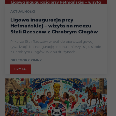
AKTUALNOŚCI
Ligowa inauguracja przy
Hetmańskiej – wizyta na meczu
Stali Rzeszów z Chrobrym Głogów
Piłkarze Stali Rzeszów wrócili do pierwszoligowej
rywalizacji. Na inaugurację sezonu zmierzyli się u siebie
z Chrobrym Głogów. W obu drużynach...
GRZEGORZ ZIMNY
CZYTAJ