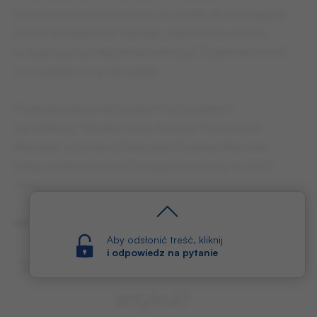
tej rywalizacji i wszystko to, co działo się w trwającej
blisko dekadę erze Tapiego, z łatwością można
w tego typu podejrzenia uwierzyć. To jednak temat
na zupełnie inną opowieść.
Podczas pracy nad tekstem korzystałem
z publikacji ”Wielkie kluby Europy. Olympique
Marsylia” autorstwa Tadeusza Fogiela i Marcina
Kality, wydanej przez Przegląd Sportowy w 2007
roku.
GRZEGORZ ZIMNY
Aby odsłonić treść, kliknij
i odpowiedz na pytanie
Jak bardzo podobał Ci się ten
artykuł?