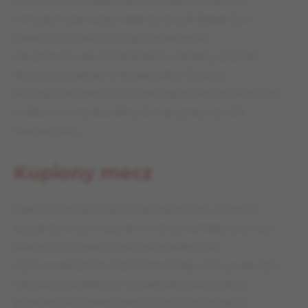
Phocéens
przesądził gol, którego w ostatnich
minutach pierwszej odsłony strzelił Basile Boli.
Żaden z bohaterów tego wydarzenia
nie przeczuwał, że kilkanaście miesięcy później
drużyna wyląduje w drugiej lidze. Zespół,
którego zawodnicy wznosili najcenniejsze klubowe
trofeum, w wyniku afery korupcyjnej, opuścił
krajową elitę.
Kupiony mecz
Całe zamieszanie spowodowane było zupełnie
bezsensownym kupnem meczu od Valenciennes.
Marsylczycy mieli przed sobą jeden cel,
czyli wywalczenie mistrzostwa kraju. Ich rywale byli
zaś pewni spadku do drugiej ligi. Ewentualna
porażka OM byłaby więc kosmiczną sensacją.