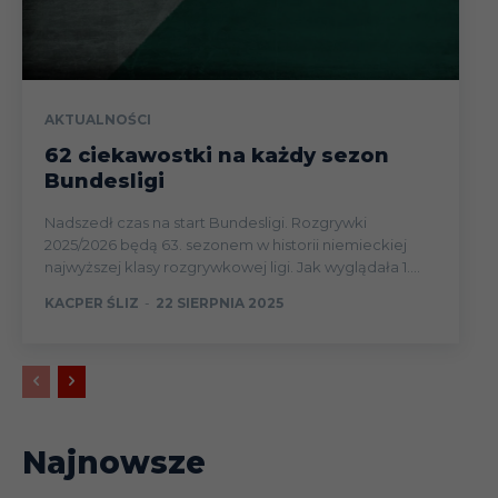
AKTUALNOŚCI
62 ciekawostki na każdy sezon
Bundesligi
Nadszedł czas na start Bundesligi. Rozgrywki
2025/2026 będą 63. sezonem w historii niemieckiej
najwyższej klasy rozgrywkowej ligi. Jak wyglądała 1....
KACPER ŚLIZ
-
22 SIERPNIA 2025
Najnowsze