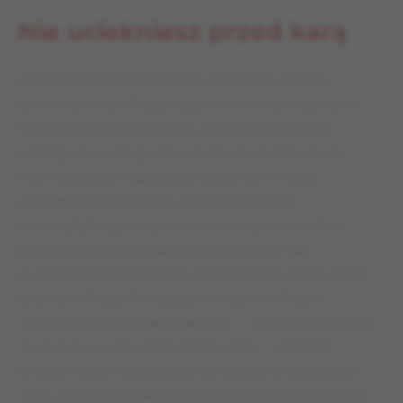
Nie uciekniesz przed karą
Ostatecznie Tapiego także dosięgnęły szpony
sprawiedliwości. Duży wpływ na to miało wyznanie
Roberta, który wychodząc z aresztu obwieścił
czekającej na niego armii żądnych sensacyjnych
informacji dziennikarzy, że Glassmann mówił
prawdę. Ekscentryczny prezes dostał rok
bezwzględnego więzienia oraz dożywotni zakaz
pełnienia funkcji w świecie piłki nożnej. Jak
to zazwyczaj w takich sytuacjach bywa, zakaz został
później cofnięty. Po usłyszeniu wyroku, Tapie
nie mógł pogodzić się z decyzją: –
To początek dzieła
mającego na celu zniszczenie mnie
. – oznajmił
w swoim stylu. Ostatecznie za kratkami spędził pół
roku. Na tym jednak nie skończyły się jego przygody