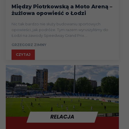
Między Piotrkowską a Moto Areną –
żużlowa opowieść o Łodzi
Nic tak bardzo nie służy budowaniu sportowych
opowieści, jak podróże. Tym razem wyruszyliśmy do
Łodzi na zawody Speedway Grand Prix....
GRZEGORZ ZIMNY
CZYTAJ