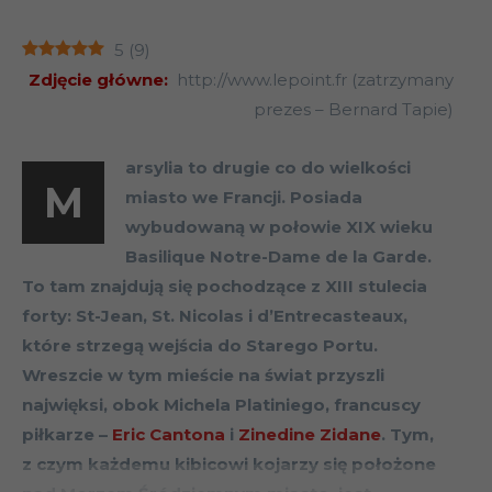
5
(
9
)
Zdjęcie główne:
http://www.lepoint.fr (zatrzymany
prezes – Bernard Tapie)
arsylia to drugie co do wielkości
M
miasto we Francji. Posiada
wybudowaną w połowie XIX wieku
Basilique Notre-Dame de la Garde.
To tam znajdują się pochodzące z XIII stulecia
forty: St-Jean, St. Nicolas i d’Entrecasteaux,
które strzegą wejścia do Starego Portu.
Wreszcie w tym mieście na świat przyszli
najwięksi, obok Michela Platiniego, francuscy
piłkarze –
Eric Cantona
i
Zinedine Zidane
. Tym,
z czym każdemu kibicowi kojarzy się położone