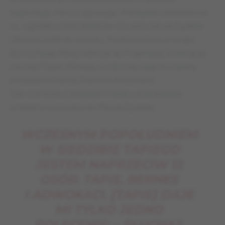
kupionego meczu ligowego. Pieniądze odnaleziono
w… ogródku ciotki Roberta. On sam, tak jak Eydelie
i Bernes, trafił do aresztu. Podobna kara ominęła
Burruchagę, który odleciał do Argentyny. Uniknął jej
również Tapie, którego w obronę wziął ówczesny
prezydent Francji, Francois Mitterrand.
Tak rozmowę z prezesem klubu przedstawia
w książce wezwany do Paryża Eydelie:
WCZESNYM POPOŁUDNIEM
W SIEDZIBIE TAPIEGO
JESTEM NAPRZECIW 12
OSÓB. TAPIE, BERNES
I ADWOKACI. [TAPIE] DAJE
MI TYLKO JEDNO
POLECENIE: – SŁUCHAJ,