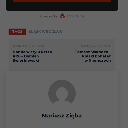
TAGS
ŚLĄSK WROCŁAW
POPRZEDNI ARTYKUŁ
NASTĘPNY ARTYKUŁ
Sonda w stylu Retro
Tomasz Wałdoch –
#26 – Damian
Polski bohater
Świerblewski
w Niemczech
Mariusz Zięba