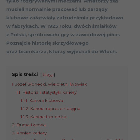
tylko rozgrywanymi meczami. Amatorzy zaś
musieli normalnie pracować lub zarządy
klubowe załatwiały zatrudnienia przykładowo
w fabrykach. W 1925 roku, dwóch śmiałków
z Polski, spróbowało gry w zawodowej piłce.
Poznajcie historię skrzydłowego
oraz bramkarza, którzy wyjechali do Włoch.
Spis treści
Ukryj
1
Józef Słonecki, wieloletni lwowiak
1.1
Historia i statystyki kariery
1.1.1
Kariera klubowa
1.1.2
Kariera reprezentacyjna
1.1.3
Kariera trenerska
2
Duma Lwowa
3
Koniec kariery