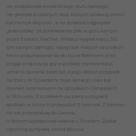
nie podyktował ewidentnego rzutu karnego,
nie gwizdał brutalnych fauli, których sprawcą ponoć
był Henryk Reyman , a na dodatek odgwizdał
„jedenastkę” za podniesienie piłki w polu karnym
przez Ernesta Joschke. Wiślacy wygrali mecz 3:0,
tym samym zajmując najwyższe miejsce na podium.
Mimo przyznawania się do bycia Niemcem Emil
przyjął propozycję gry w polskiej reprezentacji,
uznał to za wielki zaszczyt, a jego debiut przypadł
na mecz ze Szwedami, tego samego roku był
również rezerwowym na Igrzyskach Olimpijskich
w 1924 roku. Z orzełkiem na piersi rozegrał 8
spotkań, w których przepuścił 13 bramek. Z Katowic
na rok przeniósł się do Lwowa,
w którym występował właśnie z Józefem. Zyskał
ogromną sympatię wśród kibiców.