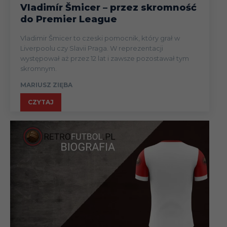
Vladimír Šmicer – przez skromność
do Premier League
Vladimir Šmicer to czeski pomocnik, który grał w
Liverpoolu czy Slavii Praga. W reprezentacji
występował aż przez 12 lat i zawsze pozostawał tym
skromnym.
MARIUSZ ZIĘBA
CZYTAJ