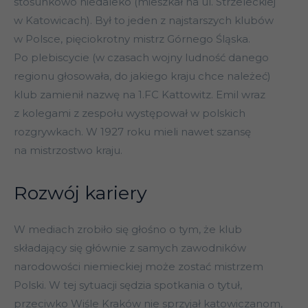
stosunkowo niedaleko (mieszkał na ul. Strzeleckiej
w Katowicach). Był to jeden z najstarszych klubów
w Polsce, pięciokrotny mistrz Górnego Śląska.
Po plebiscycie (w czasach wojny ludność danego
regionu głosowała, do jakiego kraju chce należeć)
klub zamienił nazwę na 1.FC Kattowitz. Emil wraz
z kolegami z zespołu występował w polskich
rozgrywkach. W 1927 roku mieli nawet szansę
na mistrzostwo kraju.
Rozwój kariery
W mediach zrobiło się głośno o tym, że klub
składający się głównie z samych zawodników
narodowości niemieckiej może zostać mistrzem
Polski. W tej sytuacji sędzia spotkania o tytuł,
przeciwko Wiśle Kraków nie sprzyjał katowiczanom,