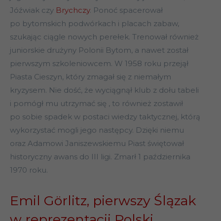
Jóźwiak czy
Brychczy
. Ponoć spacerował
po bytomskich podwórkach i placach zabaw,
szukając ciągle nowych perełek. Trenował również
juniorskie drużyny Polonii Bytom, a nawet został
pierwszym szkoleniowcem. W 1958 roku przejął
Piasta Cieszyn, który zmagał się z niemałym
kryzysem. Nie dość, że wyciągnął klub z dołu tabeli
i pomógł mu utrzymać się , to również zostawił
po sobie spadek w postaci wiedzy taktycznej, którą
wykorzystać mogli jego następcy. Dzięki niemu
oraz Adamowi Janiszewskiemu Piast świętował
historyczny awans do III ligi. Zmarł 1 października
1970 roku.
Emil Görlitz, pierwszy Ślązak
w reprezentacji Polski