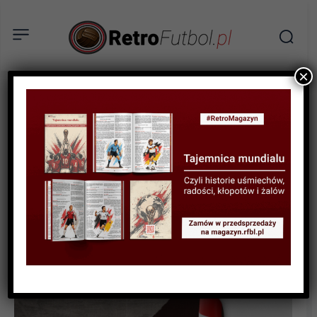
×
BIOGRAFIE PIŁKARZY
Pierwsi zawodowcy w
historii polskiej piłki