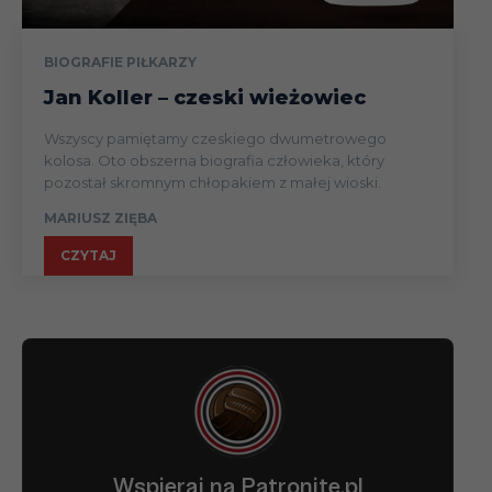
BIOGRAFIE PIŁKARZY
Jan Koller – czeski wieżowiec
Wszyscy pamiętamy czeskiego dwumetrowego
kolosa. Oto obszerna biografia człowieka, który
pozostał skromnym chłopakiem z małej wioski.
MARIUSZ ZIĘBA
CZYTAJ