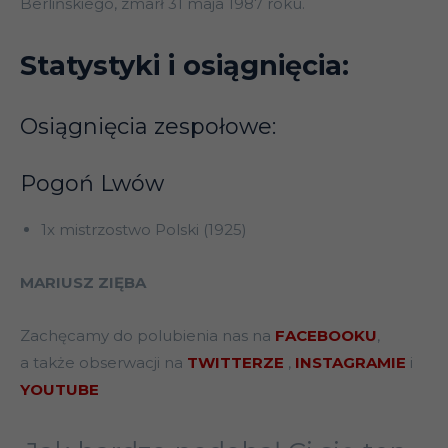
Berlińskiego, zmarł 31 maja 1987 roku.
Statystyki i osiągnięcia:
Osiągnięcia zespołowe:
Pogoń Lwów
1x mistrzostwo Polski (1925)
MARIUSZ ZIĘBA
Zachęcamy do polubienia nas na
FACEBOOKU
,
a także obserwacji na
TWITTERZE
,
INSTAGRAMIE
i
YOUTUBE