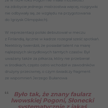
że w 1924 roku Pogoń nie miała możliwości
na zdobycie jednego mistrzostwa więcej, rozgrywki
nie odbywały się, ze względu na przygotowania
do Igrzysk Olimpijskich).
W reprezentacji polski debiutował w meczu
z Finlandią, łącznie w kadrze rozegrał sześć spotkań.
Niektórzy twierdzili, że posiadał talent na miarę
najlepszych skrzydłowych tamtych czasów. Był
uważany także za piłkarza, który nie przebierał
w środkach, często ostro wchodził w zawodników
drużyny przeciwnej, o czym świadczy fragment
ze wspomnień Jerzego Bułanowa
Było tak, że znany faularz
lwowskiej Pogoni, Słonecki
systematycznie z jakąś