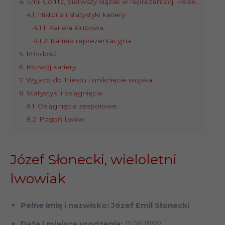
4
Emil Görlitz, pierwszy Ślązak w reprezentacji Polski
4.1
Historia i statystyki kariery
4.1.1
Kariera klubowa
4.1.2
Kariera reprezentacyjna
5
Młodość
6
Rozwój kariery
7
Wyjazd do Triestu i uniknięcie wojska
8
Statystyki i osiągnięcia:
8.1
Osiągnięcia zespołowe:
8.2
Pogoń Lwów
Józef Słonecki, wieloletni
lwowiak
Pełne imię i nazwisko: Józef Emil Słonecki
Data i miejsce urodzenia:
11.08.1899