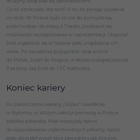
drużyny, obaj stali się zawodowcami.
Co to oznaczało dla nich? A to, że pensję wypłacał
im klub. W Polsce było to nie do pomyślenia,
przechodząc do ekipy z Triestu, pozbawili się
możliwości występowania w reprezentacji. Głupota?
Jeśli wgłębicie się w historie piłki, znajdziecie ich
wiele. Po nieudanej przygodzie obaj wrócili
do Polski, Józef do Pogoni, w której rozegrał jeszcze
3 sezony, zaś Emil do 1.FC Kattowitz.
Koniec kariery
Po zakończeniu kariery „Jóźko” osiedlił się
w Bytomiu, w którym założył pierwszą w Polsce
szkółkę piłkarską. Miał niezwykły talent,
do wyszukiwania utalentowanych piłkarzy. Spod
jego skrzydeł wyszli tacy zawodnicy jak Anczok,