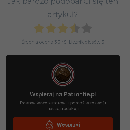
Jak bardzo podobał Ci się ten
artykuł?
Średnia ocena
3.3
/ 5. Licznik głosów
3