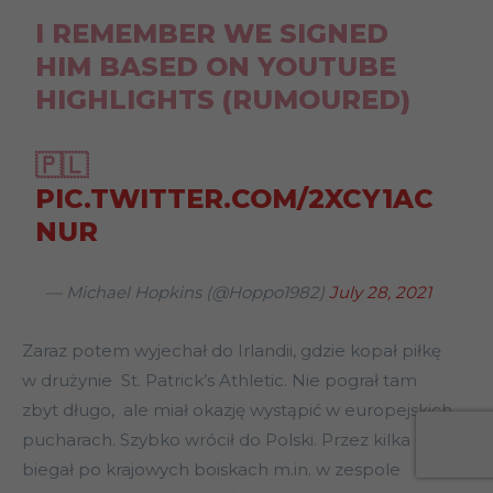
I REMEMBER WE SIGNED
HIM BASED ON YOUTUBE
HIGHLIGHTS (RUMOURED)
🇵🇱
PIC.TWITTER.COM/2XCY1AC
NUR
— Michael Hopkins (@Hoppo1982)
July 28, 2021
Zaraz potem wyjechał do Irlandii, gdzie kopał piłkę
w drużynie St. Patrick’s Athletic. Nie pograł tam
zbyt długo, ale miał okazję wystąpić w europejskich
pucharach. Szybko wrócił do Polski. Przez kilka lat
biegał po krajowych boiskach m.in. w zespole