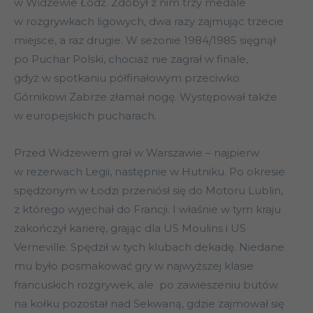
w Widzewie Łódź. Zdobył z nim trzy medale
w rozgrywkach ligowych, dwa razy zajmując trzecie
miejsce, a raz drugie. W sezonie 1984/1985 sięgnął
po Puchar Polski, chociaż nie zagrał w finale,
gdyż w spotkaniu półfinałowym przeciwko
Górnikowi Zabrze złamał nogę. Występował także
w europejskich pucharach.
Przed Widzewem grał w Warszawie – najpierw
w rezerwach Legii, następnie w Hutniku. Po okresie
spędzonym w Łodzi przeniósł się do Motoru Lublin,
z którego wyjechał do Francji. I właśnie w tym kraju
zakończył karierę, grając dla US Moulins i US
Verneville. Spędził w tych klubach dekadę. Niedane
mu było posmakować gry w najwyższej klasie
francuskich rozgrywek, ale po zawieszeniu butów
na kołku pozostał nad Sekwaną, gdzie zajmował się