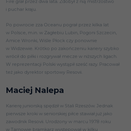
Fire grał przez dwa lata. Zdobył z nią mistrzostwo
i puchar kraju.
Po powrocie zza Oceanu pograł przez kilka lat
w Polsce, m.in. w Zagłebiu Lubin, Pogoni Szczecin,
Amice Wronki, Wiśle Płock czy ponownie
w Widzewie. Krótko po zakończeniu kariery szybko
wrócił do piłki i rozgrywał mecze w niższych ligach.
W reprezentacji Polski wystąpił sześć razy. Pracował
też jako dyrektor sportowy Resovii.
Maciej Nalepa
Karierę juniorską spędził w Stali Rzeszów. Jednak
pierwsze kroki w seniorskiej piłce stawiał już jako
zawodnik Resovii. Urodzony w marcu 1978 roku
w Tarnowie bramkarz występował w kilku