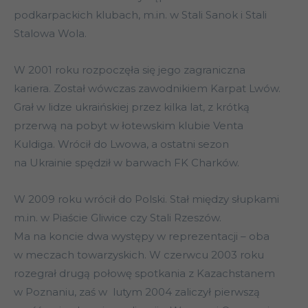
podkarpackich klubach, m.in. w Stali Sanok i Stali
Stalowa Wola.
W 2001 roku rozpoczęła się jego zagraniczna
kariera. Został wówczas zawodnikiem Karpat Lwów.
Grał w lidze ukraińskiej przez kilka lat, z krótką
przerwą na pobyt w łotewskim klubie Venta
Kuldiga. Wrócił do Lwowa, a ostatni sezon
na Ukrainie spędził w barwach FK Charków.
W 2009 roku wrócił do Polski. Stał między słupkami
m.in. w Piaście Gliwice czy Stali Rzeszów.
Ma na koncie dwa występy w reprezentacji – oba
w meczach towarzyskich. W czerwcu 2003 roku
rozegrał drugą połowę spotkania z Kazachstanem
w Poznaniu, zaś w lutym 2004 zaliczył pierwszą