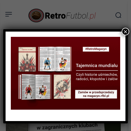
×
AKTUALNOŚCI
Piłkarze Resovii grający w
zagranicznych klubach