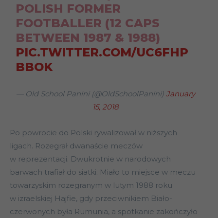
POLISH FORMER
FOOTBALLER (12 CAPS
BETWEEN 1987 & 1988)
PIC.TWITTER.COM/UC6FHP
BBOK
— Old School Panini (@OldSchoolPanini)
January
15, 2018
Po powrocie do Polski rywalizował w niższych
ligach. Rozegrał dwanaście meczów
w reprezentacji. Dwukrotnie w narodowych
barwach trafiał do siatki. Miało to miejsce w meczu
towarzyskim rozegranym w lutym 1988 roku
w izraelskiej Hajfie, gdy przeciwnikiem Biało-
czerwonych była Rumunia, a spotkanie zakończyło