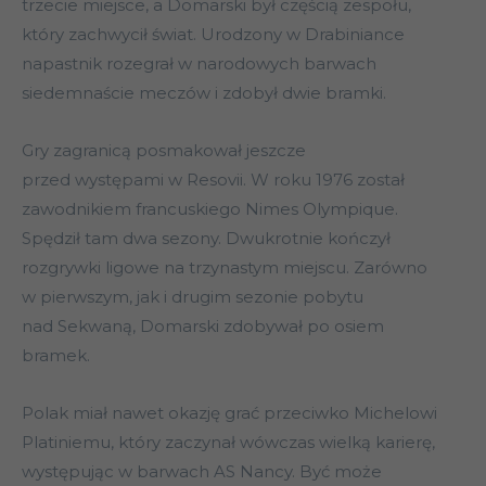
trzecie miejsce, a Domarski był częścią zespołu,
który zachwycił świat. Urodzony w Drabiniance
napastnik rozegrał w narodowych barwach
siedemnaście meczów i zdobył dwie bramki.
Gry zagranicą posmakował jeszcze
przed występami w Resovii. W roku 1976 został
zawodnikiem francuskiego Nimes Olympique.
Spędził tam dwa sezony. Dwukrotnie kończył
rozgrywki ligowe na trzynastym miejscu. Zarówno
w pierwszym, jak i drugim sezonie pobytu
nad Sekwaną, Domarski zdobywał po osiem
bramek.
Polak miał nawet okazję grać przeciwko Michelowi
Platiniemu, który zaczynał wówczas wielką karierę,
występując w barwach AS Nancy. Być może