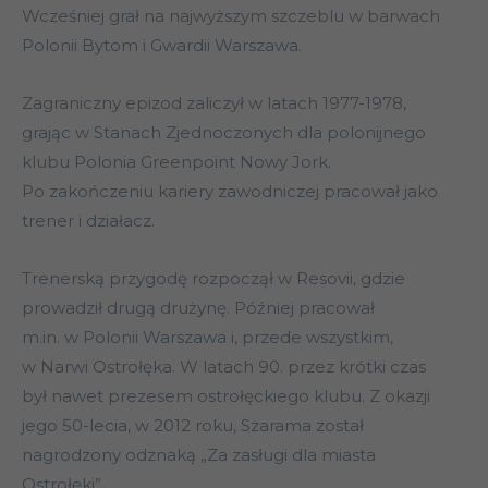
Wcześniej grał na najwyższym szczeblu w barwach
Polonii Bytom i Gwardii Warszawa.
Zagraniczny epizod zaliczył w latach 1977-1978,
grając w Stanach Zjednoczonych dla polonijnego
klubu Polonia Greenpoint Nowy Jork.
Po zakończeniu kariery zawodniczej pracował jako
trener i działacz.
Trenerską przygodę rozpoczął w Resovii, gdzie
prowadził drugą drużynę. Później pracował
m.in. w Polonii Warszawa i, przede wszystkim,
w Narwi Ostrołęka. W latach 90. przez krótki czas
był nawet prezesem ostrołęckiego klubu. Z okazji
jego 50-lecia, w 2012 roku, Szarama został
nagrodzony odznaką „Za zasługi dla miasta
Ostrołęki”.