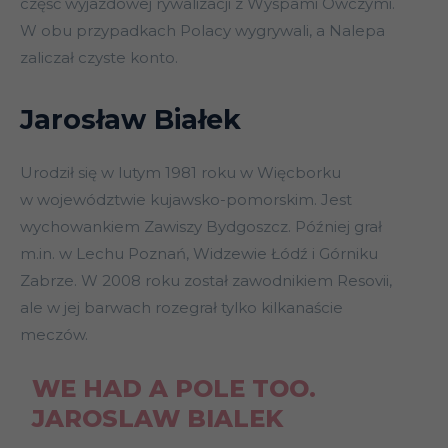
część wyjazdowej rywalizacji z Wyspami Owczymi.
W obu przypadkach Polacy wygrywali, a Nalepa
zaliczał czyste konto.
Jarosław Białek
Urodził się w lutym 1981 roku w Więcborku
w województwie kujawsko-pomorskim. Jest
wychowankiem Zawiszy Bydgoszcz. Później grał
m.in. w Lechu Poznań, Widzewie Łódź i Górniku
Zabrze. W 2008 roku został zawodnikiem Resovii,
ale w jej barwach rozegrał tylko kilkanaście
meczów.
WE HAD A POLE TOO.
JAROSLAW BIALEK