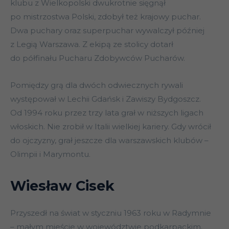
klubu z Wielkopolski dwukrotnie sięgnął
po mistrzostwa Polski, zdobył też krajowy puchar.
Dwa puchary oraz superpuchar wywalczył później
z Legią Warszawa. Z ekipą ze stolicy dotarł
do półfinału Pucharu Zdobywców Pucharów.
Pomiędzy grą dla dwóch odwiecznych rywali
występował w Lechii Gdańsk i Zawiszy Bydgoszcz.
Od 1994 roku przez trzy lata grał w niższych ligach
włoskich. Nie zrobił w Italii wielkiej kariery. Gdy wrócił
do ojczyzny, grał jeszcze dla warszawskich klubów –
Olimpii i Marymontu.
Wiesław Cisek
Przyszedł na świat w styczniu 1963 roku w Radymnie
– małym mieście w województwie podkarpackim.