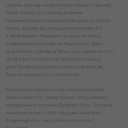
Łęczna, zajmując siedemnaste miejsce w ligowej
tabeli. Powrót po zimowej przerwie
na pierwszoligowe boiska był dla piłkarzy Resovii
trudny. Zaczęło się od wyjazdowej porażki 0:2
z Wisłą Kraków. Następnie drużyna ze stolicy
Podkarpacia pojechała do Niepołomic, gdzie
w spotkaniu z Sandecją Nowy Sącz ugrała remis 1:1.
Drugi z tych meczów był szczególnie ważny,
gdyż Sandecja jest jedną z ekip, podobnie jak
Resovia, walczących o utrzymanie.
Przed rozpoczęciem rundy wiosennej szeregi
Resovii zasilił m.in. Jakub Sylvestr, który ostatnio
występował w litewskim Żalgirisie Wilno. Słowacki
napastnik został w 2014 roku, jako zawodnik
Erzgebirge Aue, roku królem strzelców 2.