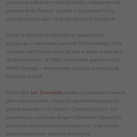
ponownie piłkarzem Stali Rzeszów, następnie zaś
przeszedł do Resovii. Spędził w jej barwach trzy
sezony, występując na drugoligowych boiskach.
Pobyt w Nimes nie był jedyną zagraniczną
przygodą w piłkarskiej karierze Domarskiego. Były
reprezentant Polski kończył grę w piłkę w Stanach
Zjednoczonych. W 1985 roku został graczem SAC
Wisła Chicago – amatorskiej drużyny zrzeszającej
Polaków w USA.
Przez lata
Jan Domarski
działał w piłkarskim świecie
jako szkoleniowiec. Pracy tej zasmakował jeszcze
przed wyjazdem do Stanów Zjednoczonych. Był
bowiem już wówczas drugim trenerem Resovii.Po
powrocie zza Oceanu prowadził m.in. Stal Sanok,
Wisłok Wiśniowa i Kotwicę Korczyna.