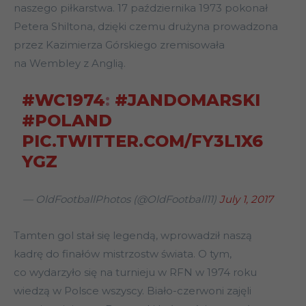
naszego piłkarstwa. 17 października 1973 pokonał
Petera Shiltona, dzięki czemu drużyna prowadzona
przez Kazimierza Górskiego zremisowała
na Wembley z Anglią.
#WC1974
:
#JANDOMARSKI
#POLAND
PIC.TWITTER.COM/FY3L1X6
YGZ
— OldFootballPhotos (@OldFootball11)
July 1, 2017
Tamten gol stał się legendą, wprowadził naszą
kadrę do finałów mistrzostw świata. O tym,
co wydarzyło się na turnieju w RFN w 1974 roku
wiedzą w Polsce wszyscy. Biało-czerwoni zajęli