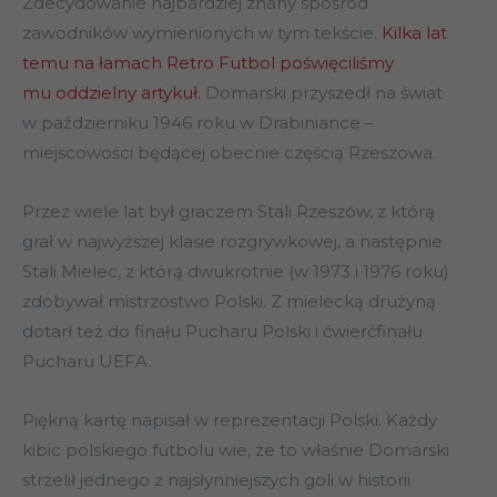
Zdecydowanie najbardziej znany spośród
zawodników wymienionych w tym tekście.
Kilka lat
temu na łamach Retro Futbol poświęciliśmy
mu oddzielny artykuł.
Domarski przyszedł na świat
w październiku 1946 roku w Drabiniance –
miejscowości będącej obecnie częścią Rzeszowa.
Przez wiele lat był graczem Stali Rzeszów, z którą
grał w najwyższej klasie rozgrywkowej, a następnie
Stali Mielec, z którą dwukrotnie (w 1973 i 1976 roku)
zdobywał mistrzostwo Polski. Z mielecką drużyną
dotarł też do finału Pucharu Polski i ćwierćfinału
Pucharu UEFA.
Piękną kartę napisał w reprezentacji Polski. Każdy
kibic polskiego futbolu wie, że to właśnie Domarski
strzelił jednego z najsłynniejszych goli w historii