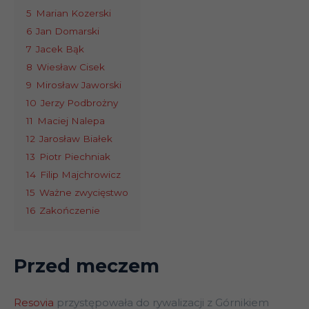
5
Marian Kozerski
6
Jan Domarski
7
Jacek Bąk
8
Wiesław Cisek
9
Mirosław Jaworski
10
Jerzy Podbrożny
11
Maciej Nalepa
12
Jarosław Białek
13
Piotr Piechniak
14
Filip Majchrowicz
15
Ważne zwycięstwo
16
Zakończenie
Przed meczem
Resovia
przystępowała do rywalizacji z Górnikiem