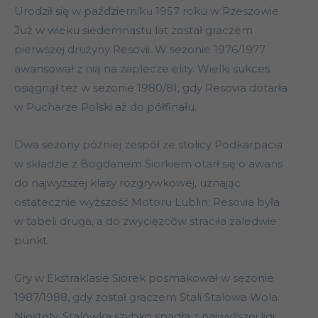
Urodził się w październiku 1957 roku w Rzeszowie.
Już w wieku siedemnastu lat został graczem
pierwszej drużyny Resovii. W sezonie 1976/1977
awansował z nią na zaplecze elity. Wielki sukces
osiągnął też w sezonie 1980/81, gdy Resovia dotarła
w Pucharze Polski aż do półfinału.
Dwa sezony później zespół ze stolicy Podkarpacia
w składzie z Bogdanem Siorkiem otarł się o awans
do najwyższej klasy rozgrywkowej, uznając
ostatecznie wyższość Motoru Lublin. Resovia była
w tabeli druga, a do zwycięzców straciła zaledwie
punkt.
Gry w Ekstraklasie Siorek posmakował w sezonie
1987/1988, gdy został graczem Stali Stalowa Wola.
Niestety, Stalówka szybko spadła z najwyższej ligi.