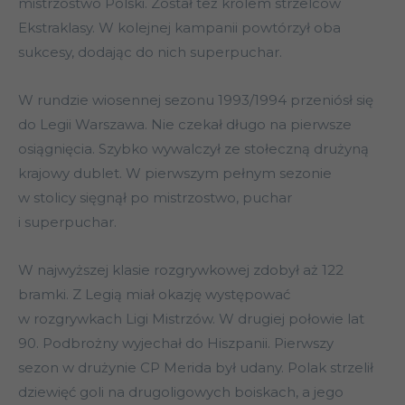
mistrzostwo Polski. Został też królem strzelców
Ekstraklasy. W kolejnej kampanii powtórzył oba
sukcesy, dodając do nich superpuchar.
W rundzie wiosennej sezonu 1993/1994 przeniósł się
do Legii Warszawa. Nie czekał długo na pierwsze
osiągnięcia. Szybko wywalczył ze stołeczną drużyną
krajowy dublet. W pierwszym pełnym sezonie
w stolicy sięgnął po mistrzostwo, puchar
i superpuchar.
W najwyższej klasie rozgrywkowej zdobył aż 122
bramki. Z Legią miał okazję występować
w rozgrywkach Ligi Mistrzów. W drugiej połowie lat
90. Podbrożny wyjechał do Hiszpanii. Pierwszy
sezon w drużynie CP Merida był udany. Polak strzelił
dziewięć goli na drugoligowych boiskach, a jego