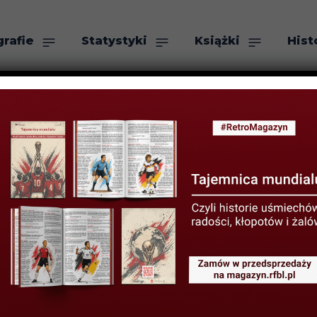
grafie
Statystyki
Książki
Hist
as
Szukaj
ugwaj na przest
OPADA 2017