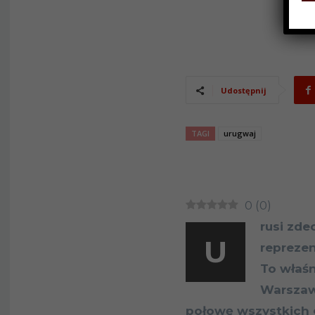
Udostępnij
TAGI
urugwaj
0
(
0
)
rusi zde
U
reprezen
To właśn
Warszaw
połowę wszystkich g