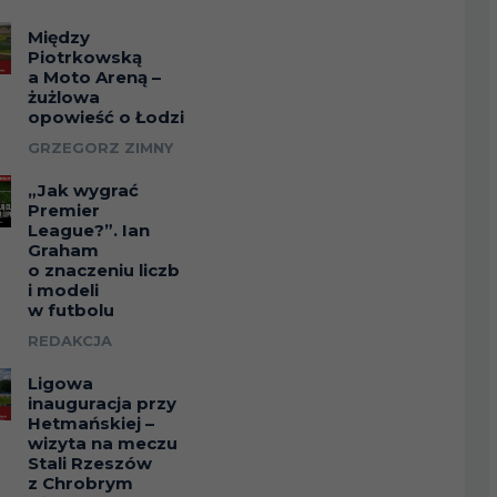
Między
Piotrkowską
a Moto Areną –
żużlowa
opowieść o Łodzi
GRZEGORZ ZIMNY
„Jak wygrać
Premier
League?”. Ian
Graham
o znaczeniu liczb
i modeli
w futbolu
REDAKCJA
Ligowa
inauguracja przy
Hetmańskiej –
wizyta na meczu
Stali Rzeszów
z Chrobrym