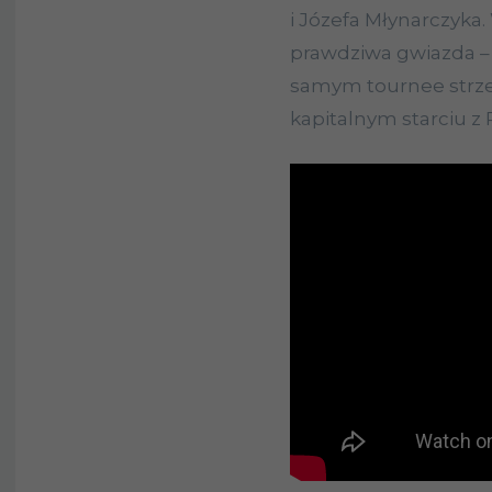
i Józefa Młynarczyka.
prawdziwa gwiazda 
samym tournee strze
kapitalnym starciu z R