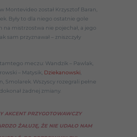
 Montevideo został Krzysztof Baran,
. Były to dla niego ostatnie gole
n na mistrzostwa nie pojechał, a jego
 Jak sam przyznawał – zniszczyły
z tamtego meczu: Wandzik – Pawlak,
trowski – Matysik,
Dziekanowski
,
n, Smolarek. Wszyscy rozegrali pełne
 dokonał żadnej zmiany.
NY AKCENT PRZYGOTOWAWCZY
ARDZO ŻAŁUJĘ, ŻE NIE UDAŁO NAM