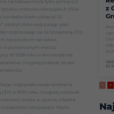
Re
żyna narodowa może tylko pomarzyć.
z 
ytułów mistrzów olimpijskich (1924
Gr
z turniejów brało udział aż 22
si” zdobyli złoto wygrywając pięć
Mecz
ko rozprawiając się ze Szwajcarią (3:0).
Ligi
Olim
h nie poszło im tak łatwo,
odby
ero w powtórzonym meczu
2025
tyny. W 1928 roku w Amsterdamie
GRZ
7 zespołów. Urugwaj pokazał, że jest
22 S
d amatorów.
tacja rozgrywała swoje spotkania
ją (3:0) w 1930 roku, Urugwaj zostawał
 mistrzem świata w oparciu o kadrę
Na
medalistów olimpijskich. Warto