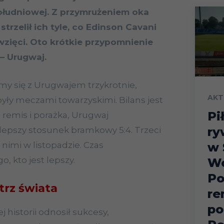
ołudniowej. Z przymrużeniem oka
trzelił ich tyle, co Edinson Cavani
 wzięci. Oto krótkie przypomnienie
– Urugwaj.
my się z Urugwajem trzykrotnie,
AKT
były meczami towarzyskimi. Bilans jest
Pi
remis i porażka, Urugwaj
ry
lepszy stosunek bramkowy 5:4. Trzeci
w 
 nimi w listopadzie. Czas
o, kto jest lepszy.
Wo
Po
rz świata
re
po
j historii odnosił sukcesy,