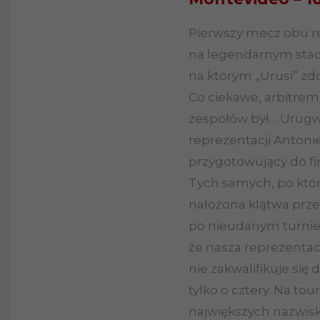
Pierwszy mecz obu re
na legendarnym stad
na którym „Urusi” zdo
Co ciekawe, arbitrem
zespołów był… Urugwa
reprezentacji Antoni
przygotowujący do fi
Tych samych, po któr
nałożona klątwa prze
po nieudanym turnie
że nasza reprezentacj
nie zakwalifikuje się d
tylko o cztery. Na to
największych nazwisk