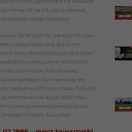
esny turniej zgromadził na boiskach
ęc mniej niż na IO), ale to właśnie
 był zdecydowanie najlepszy.
szcze 20 lat później, kiedy to Alcides
łem uciszył Maracanę. Był to ten
cz, który Brazylijczycy po dziś dzień
rdziej traumatyczny w ich historii.
w mistrza Ameryki Południowej
aźnie każdego, kto interesuje się
oto zdobyli w 2011 roku. Oscar Tabarez
ję nieprzerwanie aż od 2006 roku.
iśmy sześciu selekcjonerów (Janas,
 Smuda, Fornalik, Nawałka).
.02 1986 – mecz towarzyski