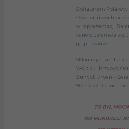
Bohaterem Polaków w
strzelec dwóch bramek
w reprezentacji. Bara
kariera załamała się.
go pieniądze.
Skład reprezentacji 
Wójcicki, Przybyś, Os
Buncol, Urban – Bara
90 minut. Trener nie
TO BYŁ MOC
DO MUNDIALU. B