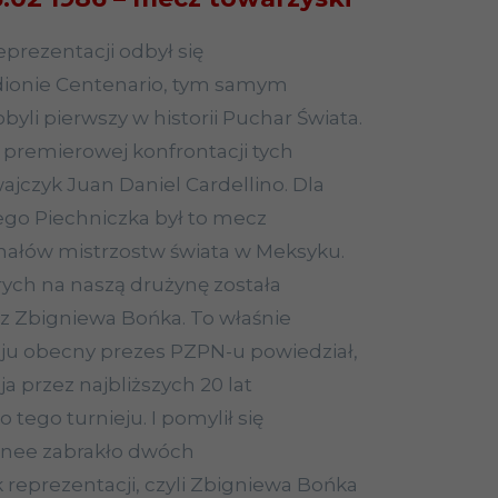
prezentacji odbył się
ionie Centenario, tym samym
byli pierwszy w historii Puchar Świata.
 premierowej konfrontacji tych
jczyk Juan Daniel Cardellino. Dla
ego Piechniczka był to mecz
nałów mistrzostw świata w Meksyku.
ych na naszą drużynę została
z Zbigniewa Bońka. To właśnie
ju obecny prezes PZPN-u powiedział,
a przez najbliższych 20 lat
o tego turnieju. I pomylił się
urnee zabrakło dwóch
 reprezentacji, czyli Zbigniewa Bońka