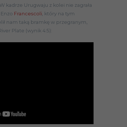
 W kadrze Urugwaju z kolei nie zagrała
– Enzo
Francescoli
, który na tym
lił nam taką bramkę w przegranym,
iver Plate (wynik 4:5):