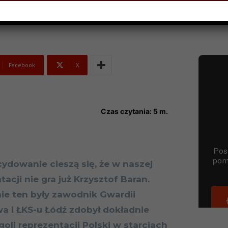
Facebook
X
Czas czytania:
5
m.
cydowanie cieszą się, że w naszej
tacji nie gra już Krzysztof Baran.
ie ten były zawodnik Gwardii
a i ŁKS-u Łódź zdobył dokładnie
oli reprezentacji Polski w starciach