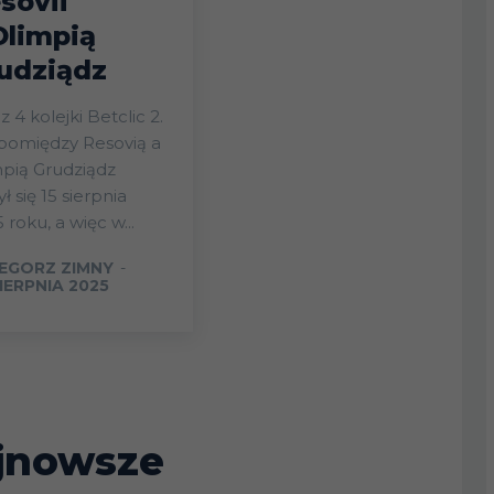
sovii
Olimpią
udziądz
 4 kolejki Betclic 2.
 pomiędzy Resovią a
pią Grudziądz
ł się 15 sierpnia
 roku, a więc w...
EGORZ ZIMNY
-
IERPNIA 2025
jnowsze