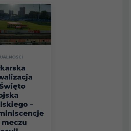
UALNOŚCI
łkarska
walizacja
Święto
jska
lskiego –
miniscencje
 meczu