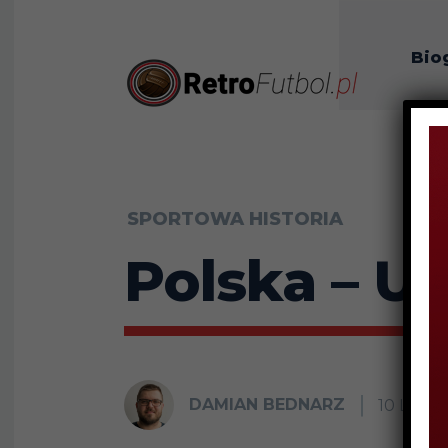
Bio
O n
SPORTOWA HISTORIA
Polska – Ur
DAMIAN BEDNARZ
10 LIST