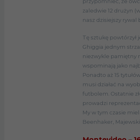
przypomnieć, że ówcz
zaledwie 12 drużyn (wi
nasz dzisiejszy rywal
Tę sztukę powtórzył je
Ghiggia jednym strza
niezwykle pamiętny me
wspominają jako najba
Ponadto aż 15 tytułó
musi działać na wyobr
futbolem. Ostatnie zł
prowadzi reprezentac
My w tym czasie miel
Beenhaker, Majewski,
Montevideo – 16