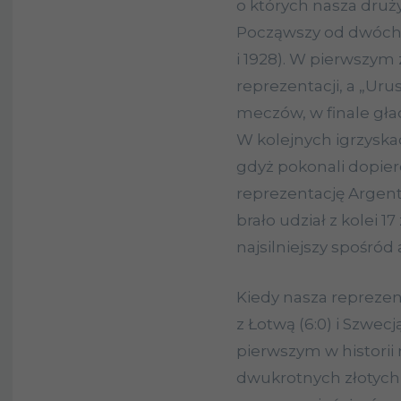
o których nasza dru
Począwszy od dwóch t
i 1928). W pierwszym 
reprezentacji, a „Uru
meczów, w finale gład
W kolejnych igrzyskac
gdyż pokonali dopi
reprezentację Argen
brało udział z kolei 1
najsilniejszy spośró
Kiedy nasza reprezen
z Łotwą (6:0) i Szwec
pierwszym w historii
dwukrotnych złotych 