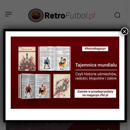
×
STATYSTYKI FUTBOLOWE
STATYSTYKI PIŁKARZY
PODCASTY
#RetRozmowy – Polscy
piłkarze za granicą