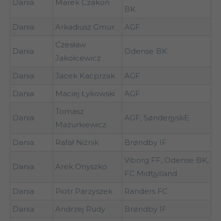
Dania
Marek Czakon
BK
Dania
Arkadiusz Gmur
AGF
Czesław
Dania
Odense BK
Jakołcewicz
Dania
Jacek Kacprzak
AGF
Dania
Maciej Łykowski
AGF
Tomasz
Dania
AGF, SønderjyskE
Mazurkiewicz
Dania
Rafał Niżnik
Brøndby IF
Viborg FF, Odense BK,
Dania
Arek Onyszko
FC Midtjylland
Dania
Piotr Parzyszek
Randers FC
Dania
Andrzej Rudy
Brøndby IF