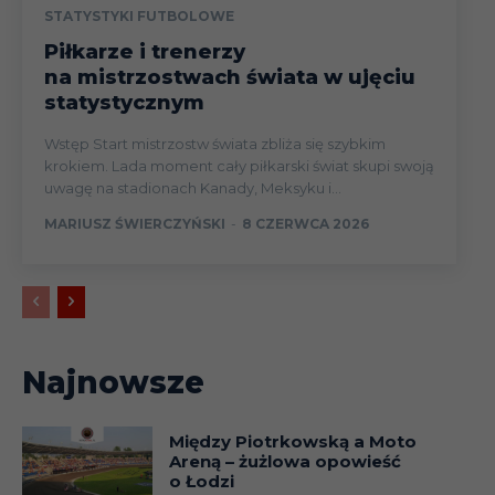
Piotr
STATYSTYKI FUTBOLOWE
Finlandia
FF Jaro
Zajączkowski
Piłkarze i trenerzy
na mistrzostwach świata w ujęciu
Francja
Jacek Bąk
Lyon, Lens
statystycznym
Francja
Dariusz Bayer
Valenciennes
Wstęp Start mistrzostw świata zbliża się szybkim
Francja
Bernard Blaut
Metz
krokiem. Lada moment cały piłkarski świat skupi swoją
uwagę na stadionach Kanady, Meksyku i...
Francja
Bronisław Bula
Rouen
MARIUSZ ŚWIERCZYŃSKI
-
8 CZERWCA 2026
Ryszard
Francja
Guingamp
Czerwiec
Francja
Jan Domarski
Nîmes Olympique
Francja
Dariusz Dudka
Auxerre
Najnowsze
Francja
Eugeniusz Faber
Lens
Krzysztof
Między Piotrkowską a Moto
Francja
Nantes, Le Havre
Frankowski
Areną – żużlowa opowieść
o Łodzi