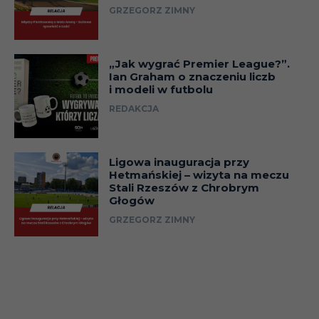
Tomasz
GRZEGORZ ZIMNY
Francja
Strasbourg
Frankowski
Francja
Dominik Furman
Toulouse
„Jak wygrać Premier League?”.
Francja
Robert Gadocha
Nantes
Ian Graham o znaczeniu liczb
i modeli w futbolu
Francja
Kamil Glik
Monaco
REDAKCJA
Francja
Kamil Grosicki
Rennes
Ryszard
Francja
Lens
Ligowa inauguracja przy
Grzegorczyk
Hetmańskiej – wizyta na meczu
Stali Rzeszów z Chrobrym
Francja
Paweł Janas
Auxerre
Głogów
Francja
Andrzej Jarosik
Strasbourg
GRZEGORZ ZIMNY
Francja
Ireneusz Jeleń
Auxerre, Lille
Francja
Marek Jóźwiak
Guingamp
Zbigniew
Francja
Auxerre
Kaczmarek