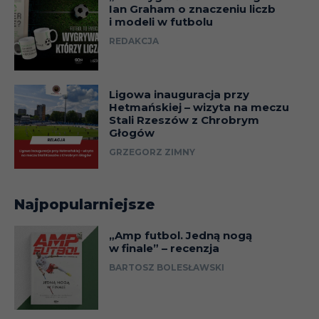
Ian Graham o znaczeniu liczb
Francja
Józef Młynarczyk
Bastia
i modeli w futbolu
REDAKCJA
Francja
Eugeniusz Nagiel
Valenciennes
Ludovic
Francja
Metz, Lille, Bordeaux
Obraniak
Ligowa inauguracja przy
Hetmańskiej – wizyta na meczu
Francja
Roman Ogaza
Lens
Stali Rzeszów z Chrobrym
Głogów
Paweł
Francja
Lens
GRZEGORZ ZIMNY
Orzechowski
Francja
Maryan Paszko
Saint-Étienne
Najpopularniejsze
Saint Etienne,
Francja
Damien Perquis
Sochaux
„Amp futbol. Jedną nogą
w finale” – recenzja
Francja
Mariusz Piekarski
Bastia
BARTOSZ BOLESŁAWSKI
Francja
Jan Pietras
FC Nancy
Francja
Maciej Rybus
Lyon