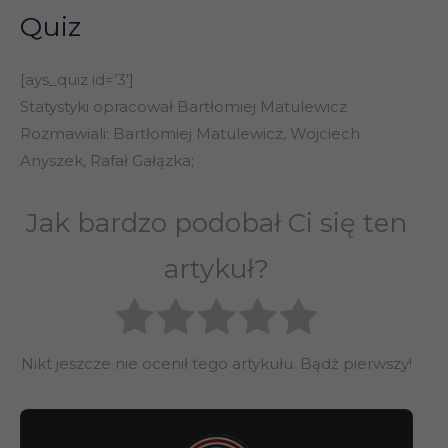
Quiz
Anglia 1
Kamil Grosicki
Hull City
Zbigniew
[ays_quiz id=’3′]
Anglia 1
Coventry City
Kruszyński
Statystyki opracował Bartłomiej Matulewicz
Grzegorz
West Bromwich
Rozmawiali: Bartłomiej Matulewicz, Wojciech
Anglia 1
Krychowiak
Albion
Anyszek, Rafał Gałązka;
Aston Villa,
Anglia 1
Dariusz Kubicki
Jak bardzo podobał Ci się ten
Sunderland
West Bromwich
artykuł?
Tomasz
Anglia 1
Albion, Manchester
Kuszczak
United
Emmanuel
Anglia 1
Portsmouth
Nikt jeszcze nie ocenił tego artykułu. Bądź pierwszy!
Olisadebe
Tottenham Hotspur,
Anglia 1
Grzegorz Rasiak
Bolton Wanderers