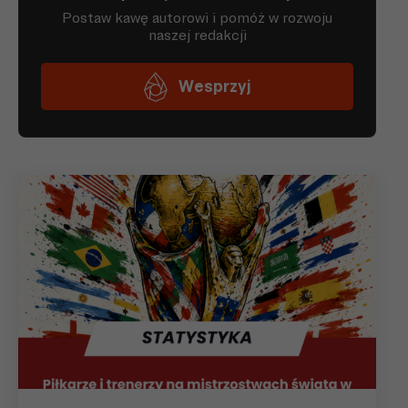
Finlandia
MP
Robakiewicz
Finlandia
Robert Rogan
RoPS
Finlandia
Tomasz Sajdak
HJK
Finlandia
Mariusz Sawa
RoPS
Finlandia
Michał Sławuta
FC Haka
Finlandia
Maciej Tataj
VPS
Maciej
Finlandia
VPS
Truszczyński
Zbigniew
Finlandia
RoPS
Wachowicz
Grzegorz
Tampereen Pallo-
Finlandia
Wagner
Veikot
Finlandia
Wiesław Wraga
OTP, FC Oulu