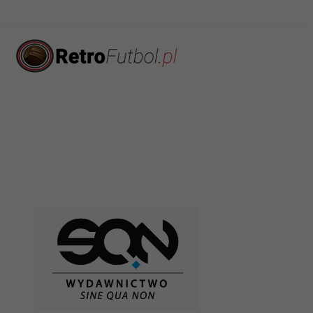
Henryk
Francja
Metz
Kasperczak
Grzegorz
Francja
Bordeaux, Reims
Krychowiak
Francja
Tomasz Kłos
Auxerre
Francja
Józef Klose
Auxerre
Francja
Roman Kosecki
Nantes, Montpellier
Francja
Andrzej Kubica
Nice
Janusz
Francja
Saint-Étienne
Kupcewicz
Francja
Rafał Kurzawa
Amiens
Francja
Marcin Kuźba
Auxerre
Grzegorz