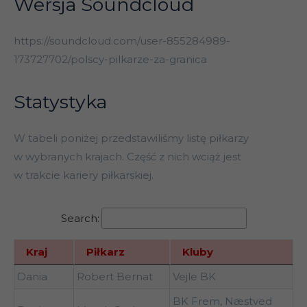
Wersja Soundcloud
https://soundcloud.com/user-855284989-
173727702/polscy-pilkarze-za-granica
Statystyka
W tabeli poniżej przedstawiliśmy listę piłkarzy
w wybranych krajach. Część z nich wciąż jest
w trakcie kariery piłkarskiej.
Search:
Kraj
Piłkarz
Kluby
Kraj
Piłkarz
Kluby
Dania
Robert Bernat
Vejle BK
BK Frem, Næstved