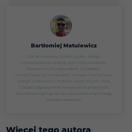
Anglia 2
Ariel Borysiuk
Queens Park Rangers
Anglia 2
Artur Boruc
Bournemouth
Derby County,
Anglia 2
Tomasz Cywka
Reading, Barnsley,
Blackpool
Bartłomiej Matulewicz
Anglia 2
Adam Czerkas
Queens Park Rangers
Od lat związany z publicystyką - kiedyś
o Manchesterze United, dziś o historii futbolu.
Anglia 2
Dariusz Dudka
Birmingham City
Anonimowy Korespondent. Strzelałem
Tomasz
Wolverhampton
w Manchesterze, Mediolanie, Monako, Monachium,
Anglia 2
Marsylii, Liverpoolu, Londynie i wielu innych... fotki.
Frankowski
Wanderers
Czasami złapiesz mnie na trybunach prasowych.
Anglia 2
Kamil Grabara
Huddersfield Town
Zawodowo zajmuję się doradztwem w marketingu
wyszukiwarkowym.
Anglia 2
Kamil Grosicki
Hull City
Southampton, Derby
Anglia 2
Tomasz Hajto
County
Więcej tego autora