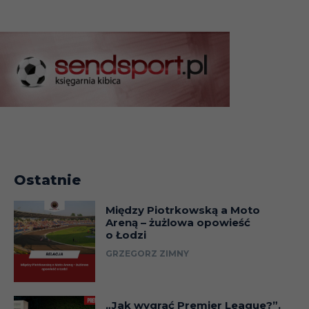
Francja
Caen
Lewandowski
Francja
Igor Lewczuk
Bordeaux
Henryk
Francja
Lens
Maculewicz
Francja
Joachim Marx
Lens
Francja
Krzysztof Marx
Bordeaux
Zygmunt
Francja
Valenciennes
Maszczyk
Ostatnie
Waldemar
Francja
Auxerre
Między Piotrkowską a Moto
Matysik
Areną – żużlowa opowieść
o Łodzi
Włodzimierz
Francja
Rennes
GRZEGORZ ZIMNY
Mazur
Henryk
Francja
Le Havre
Miłoszewicz
„Jak wygrać Premier League?”.