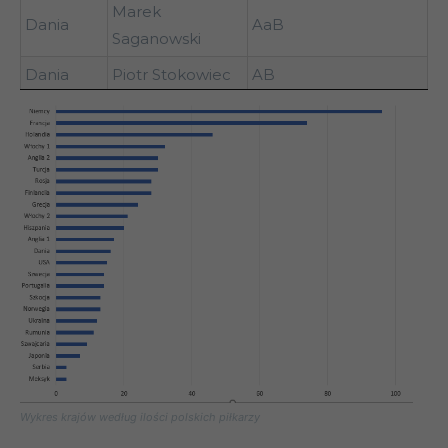
Marek
Dania
AaB
Saganowski
Dania
Piotr Stokowiec
AB
Dania
Artur Toborek
Ikast fS
Silkeborg IF, Viborg
Dania
Grzegorz Więzik
FF
Dania
Kamil Wilczek
Brøndby IF
Anglia 1
Jan Bednarek
Southampton
Southampton,
Anglia 1
Artur Boruc
Bournemouth
Anglia 1
Jerzy Dudek
Liverpool
Arsenal, Swansea City,
Anglia 1
Łukasz Fabiański
West Ham United
Wykres krajów według ilości polskich piłkarzy
Anglia 1
Jarosław Fojut
Bolton Wanderers