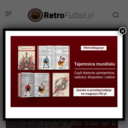
×
STATYSTYKI FUTBOLOWE
STATYSTYKI KLUBOWE
STATYSTYKI LIGOWE
Tabela wszech czasów
Pucharu Ligi / Ekstraklasy