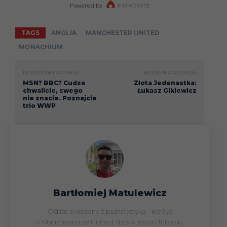
TAGS
ANGLIA
MANCHESTER UNITED
MONACHIUM
POPRZEDNI ARTYKUŁ
NASTĘPNY ARTYKUŁ
MSN? BBC? Cudze
Złota Jedenastka:
chwalicie, swego
Łukasz Gikiewicz
nie znacie. Poznajcie
trio WWP
Bartłomiej Matulewicz
Od lat związany z publicystyką - kiedyś
o Manchesterze United, dziś o historii futbolu.