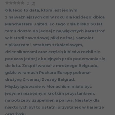
0
(
0
)
6 lutego to data, która jest jednym
z najważniejszych dni w roku dla każdego kibica
Manchesteru United. To tego dnia blisko 60 lat
temu doszło do jednej z największych katastrof
w historii zawodowej piłki nożnej. Samolot
z piłkarzami, sztabem szkoleniowym,
dziennikarzami oraz częścią kibiców rozbił się
podczas jednej z kolejnych prób poderwania się
do lotu. Zespół wracał z mroźnego Belgradu,
gdzie w ramach Pucharu Europy pokonał
drużynę Crvenezj Zvezdy Belgrad.
Międzylądowanie w Monachium miało być
jedynie niezbędnym krótkim przystankiem,
na potrzeby uzupełnienia paliwa. Niestety dla
niektórych był to ostatni przystanek w karierze
oraz życiu.