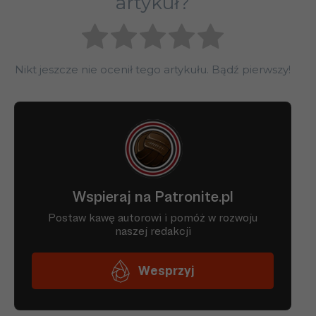
artykuł?
Nikt jeszcze nie ocenił tego artykułu. Bądź pierwszy!