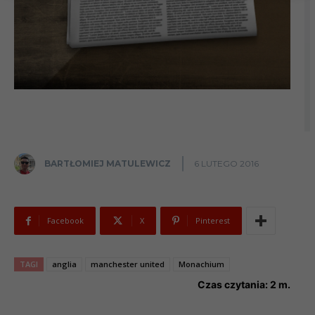
BARTŁOMIEJ MATULEWICZ
6 LUTEGO 2016
Facebook
X
Pinterest
TAGI
anglia
manchester united
Monachium
Czas czytania:
2
m.