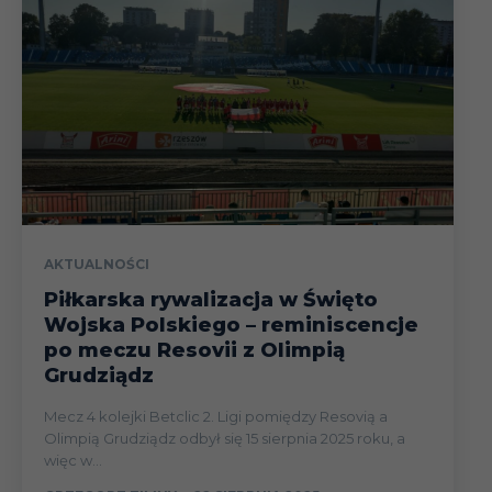
AKTUALNOŚCI
Piłkarska rywalizacja w Święto
Wojska Polskiego – reminiscencje
po meczu Resovii z Olimpią
Grudziądz
Mecz 4 kolejki Betclic 2. Ligi pomiędzy Resovią a
Olimpią Grudziądz odbył się 15 sierpnia 2025 roku, a
więc w...