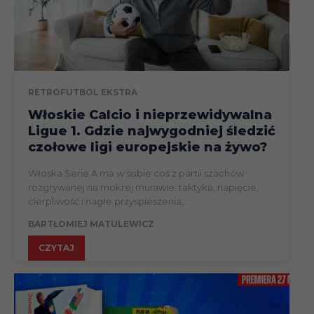
RETROFUTBOL EKSTRA
Włoskie Calcio i nieprzewidywalna
Ligue 1. Gdzie najwygodniej śledzić
czołowe ligi europejskie na żywo?
Włoska Serie A ma w sobie coś z partii szachów
rozgrywanej na mokrej murawie: taktyka, napięcie,
cierpliwość i nagłe przyspieszenia,...
BARTŁOMIEJ MATULEWICZ
CZYTAJ