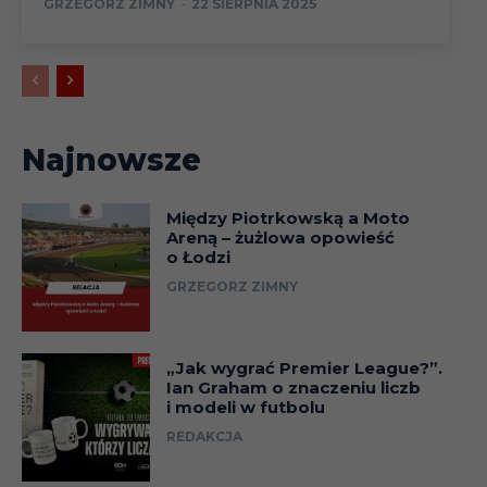
GRZEGORZ ZIMNY
-
22 SIERPNIA 2025
Najnowsze
Między Piotrkowską a Moto
Areną – żużlowa opowieść
o Łodzi
GRZEGORZ ZIMNY
„Jak wygrać Premier League?”.
Ian Graham o znaczeniu liczb
i modeli w futbolu
REDAKCJA