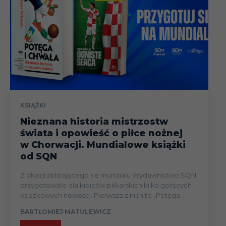
KSIĄŻKI
Nieznana historia mistrzostw
świata i opowieść o piłce nożnej
w Chorwacji. Mundialowe książki
od SQN
Z okazji zbliżającego się mundialu Wydawnictwo SQN
przygotowało dla kibiców piłkarskich kilka gorących
książkowych nowości. Pierwsza z nich to „Potęga...
BARTŁOMIEJ MATULEWICZ