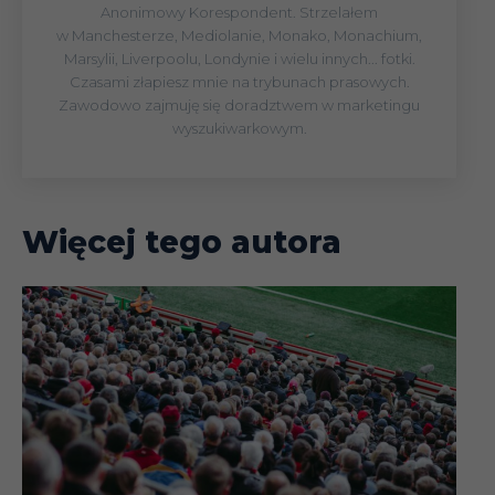
Anonimowy Korespondent. Strzelałem
w Manchesterze, Mediolanie, Monako, Monachium,
Marsylii, Liverpoolu, Londynie i wielu innych... fotki.
Czasami złapiesz mnie na trybunach prasowych.
Zawodowo zajmuję się doradztwem w marketingu
wyszukiwarkowym.
Więcej tego autora