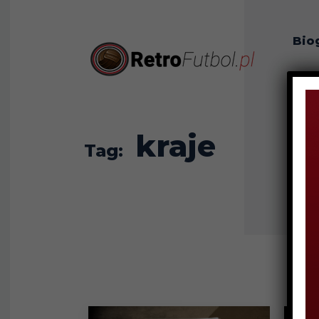
Bio
O n
kraje
Tag: