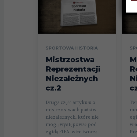
SPORTOWA HISTORIA
SP
Mistrzostwa
M
Reprezentacji
R
Niezależnych
N
cz.2
cz
Druga część artykułu o
Ter
mistrzostwach państw
mo
niezależnych, które nie
egi
mogą występować pod
wł
egidą FIFA, więc tworzą
Prz