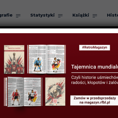
grafie
Statystyki
Książki
Hist
as
Szukaj