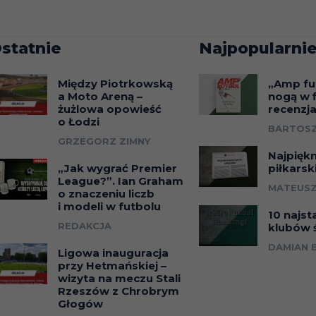
statnie
Najpopularnie
Między Piotrkowską
„Amp fu
a Moto Areną –
nogą w f
żużlowa opowieść
recenzj
o Łodzi
BARTOSZ
GRZEGORZ ZIMNY
Najpięk
„Jak wygrać Premier
piłkarsk
League?”. Ian Graham
MATEUSZ
o znaczeniu liczb
i modeli w futbolu
10 najst
REDAKCJA
klubów 
DAMIAN 
Ligowa inauguracja
przy Hetmańskiej –
wizyta na meczu Stali
Rzeszów z Chrobrym
Głogów