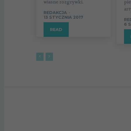
własne rozgrywki.
pie
art
REDAKCJA
-
13 STYCZNIA 2017
RE
6 
READ