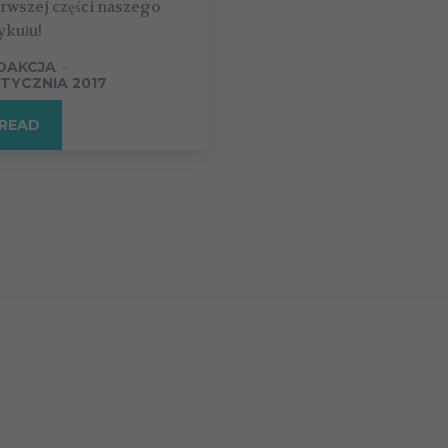
rwszej części naszego
ykułu!
DAKCJA
-
STYCZNIA 2017
READ