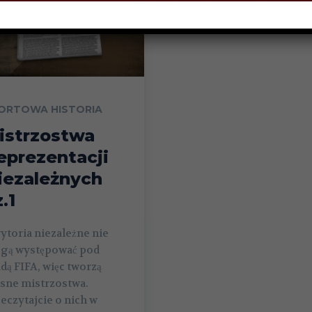
ORTOWA HISTORIA
istrzostwa
eprezentacji
iezależnych
.1
ytoria niezależne nie
gą występować pod
dą FIFA, więc tworzą
asne mistrzostwa.
eczytajcie o nich w