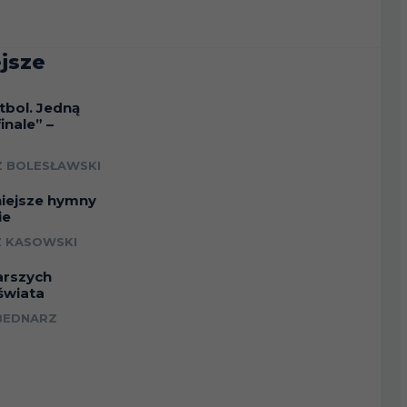
jsze
tbol. Jedną
inale” –
a
 BOLESŁAWSKI
niejsze hymny
ie
 KASOWSKI
arszych
świata
BEDNARZ