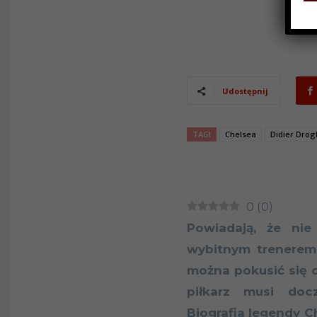
Udostępnij
TAGI
Chelsea
Didier Drog
0
(
0
)
Powiadają, że nie
wybitnym trenerem.
można pokusić się o
piłkarz musi doc
Biografia legendy C