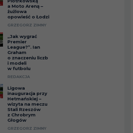
Piotrkowską
a Moto Areną –
żużlowa
opowieść o Łodzi
GRZEGORZ ZIMNY
„Jak wygrać
Premier
League?”. Ian
Graham
o znaczeniu liczb
i modeli
w futbolu
REDAKCJA
Ligowa
inauguracja przy
Hetmańskiej –
wizyta na meczu
Stali Rzeszów
z Chrobrym
Głogów
GRZEGORZ ZIMNY