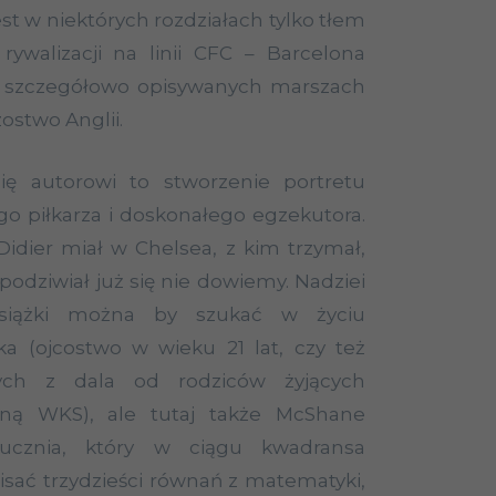
jest w niektórych rozdziałach tylko tłem
rywalizacji na linii CFC – Barcelona
t szczegółowo opisywanych marszach
zostwo Anglii.
ię autorowi to stworzenie portretu
o piłkarza i doskonałego egzekutora.
Didier miał w Chelsea, z kim trzymał,
 podziwiał już się nie dowiemy. Nadziei
 książki można by szukać w życiu
a (ojcostwo w wieku 21 lat, czy też
ych z dala od rodziców żyjących
ą WKS), ale tutaj także McShane
 ucznia, który w ciągu kwadransa
sać trzydzieści równań z matematyki,