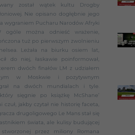
wany został wątek kultu Drogby
oniowej. Nie opisano dogłębnie jego
 za wygraniem Pucharu Narodów Afryki
W ogóle można odnieść wrażenie,
kończona tuż po pierwszym zwolnieniu
elsea. Leżała na biurku osiem lat,
cił do niej, łaskawie poinformował,
terem dwóch finałów LM z udziałem
wnym w Moskwie i pozytywnym
rał na dwóch mundialach i tyle.
 który sięgnie po książkę McShane’
zuł, jakby czytał nie historię faceta,
 gracza drugoligowego Le Mans stał się
stnikiem świata, ale kulisy budującej
a stworzonej przez miliony Romana