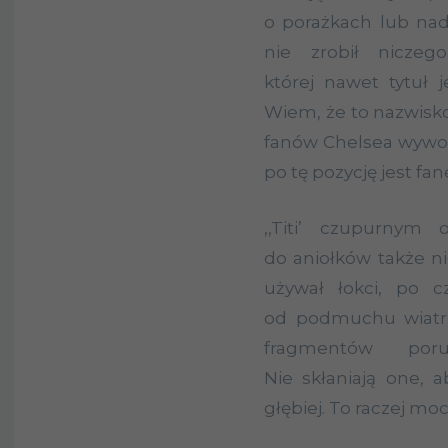
o porażkach lub nad
nie zrobił nicze
której nawet tytuł je
Wiem, że to nazwisko
fanów Chelsea wywołu
po tę pozycję jest fan
,,Titi’ czupurnym
do aniołków także ni
używał łokci, po 
od podmuchu wiatru. 
fragmentów porus
Nie skłaniają one, a
głębiej. To raczej mo