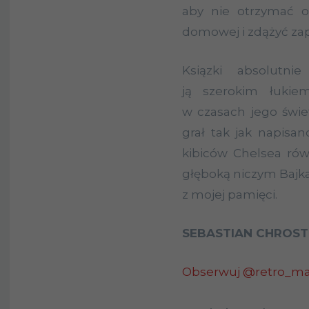
aby nie otrzymać o
domowej i zdążyć zapa
Ksiązki absolutni
ją szerokim łukie
w czasach jego świe
grał tak jak napisan
kibiców Chelsea ró
głęboką niczym Bajkał
z mojej pamięci.
SEBASTIAN CHROS
Obserwuj @retro_m