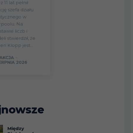
z 11 lat pełnił
cję szefa działu
itycznego w
rpoolu. Na
tawie liczb i
li stwierdził, że
en Klopp jest...
AKCJA
-
IERPNIA 2026
jnowsze
Między