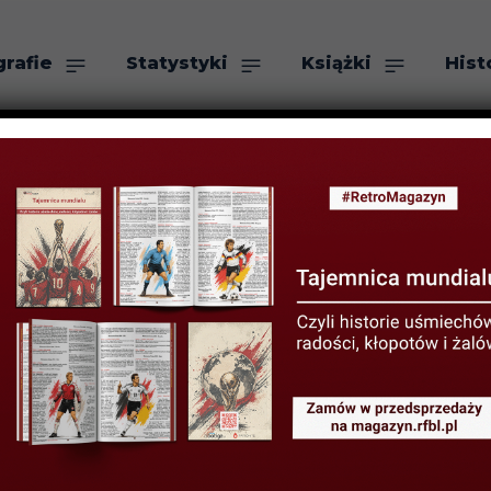
grafie
Statystyki
Książki
Hist
as
Szukaj
ogba” – recenzja
26 STYCZNIA 2016