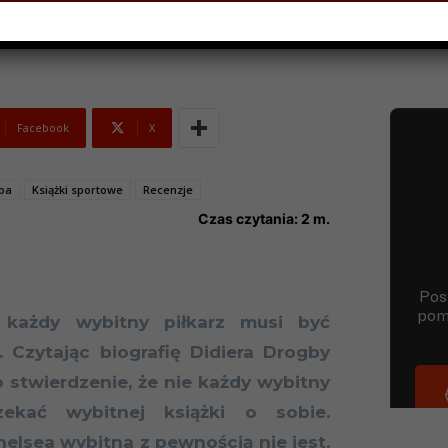
Facebook
X
ba
Książki sportowe
Recenzje
Czas czytania:
2
m.
 każdy wybitny piłkarz musi być
 Czytając biografię Didiera Drogby
 stwierdzenie, że nie każdy wybitny
zekać wybitnej książki o sobie.
helsea wybitna z pewnością nie jest.