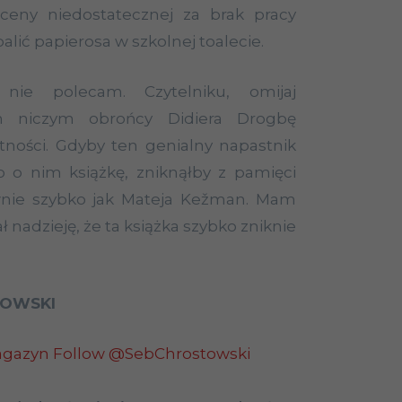
ceny niedostatecznej za brak pracy
lić papierosa w szkolnej toalecie.
e nie polecam. Czytelniku, omijaj
m niczym obrońcy Didiera Drogbę
tności. Gdyby ten genialny napastnik
o o nim książkę, zniknąłby z pamięci
wnie szybko jak Mateja Kežman. Mam
 nadzieję, że ta książka szybko zniknie
TOWSKI
agazyn
Follow @SebChrostowski