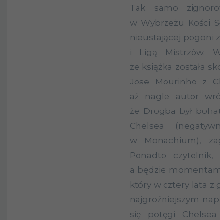
Tak samo zignoro
w Wybrzeżu Kości Sł
nieustającej pogoni
i Ligą Mistrzów. 
że książka została s
Jose Mourinho z Ch
aż nagle autor wró
że Drogba był boha
Chelsea (negaty
w Monachium), zag
Ponadto czytelnik,
a będzie momentami c
który w cztery lata z
najgroźniejszym napa
się potęgi Chelse