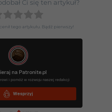
dobał Ci się ten artykuł?
ocenił tego artykułu. Bądź pierwszy!