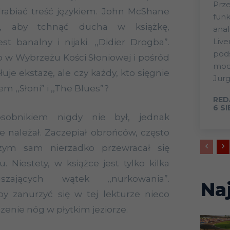
Prze
rabiać treść językiem. John McShane
funk
go, aby tchnąć ducha w książkę,
anal
Live
st banalny i nijaki. ,,Didier Drogba”.
pods
 w Wybrzeżu Kości Słoniowej i pośród
mode
je ekstazę, ale czy każdy, kto sięgnie
Jurg
em ,,Słoni” i ,,The Blues”?
RED
6 S
 osobnikiem nigdy nie był, jednak
e należał. Zaczepiał obrońców, często
czym sam nierzadko przewracał się
Niestety, w książce jest tylko kilka
zających wątek ,,nurkowania”.
Na
by zanurzyć się w tej lekturze nieco
czenie nóg w płytkim jeziorze.