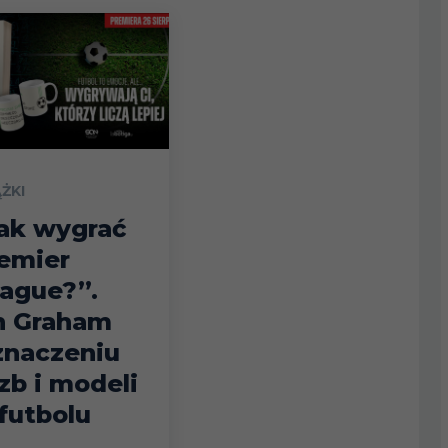
ĄŻKI
ak wygrać
emier
ague?”.
n Graham
znaczeniu
czb i modeli
futbolu