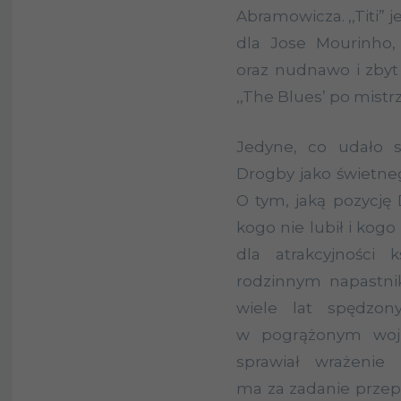
Abramowicza. ,,Titi” 
dla Jose Mourinho, 
oraz nudnawo i zby
,,The Blues’ po mistr
Jedyne, co udało s
Drogby jako świetneg
O tym, jaką pozycję 
kogo nie lubił i kogo
dla atrakcyjności
rodzinnym napastnik
wiele lat spędzon
w pogrążonym wojn
sprawiał wrażenie
ma za zadanie przepi