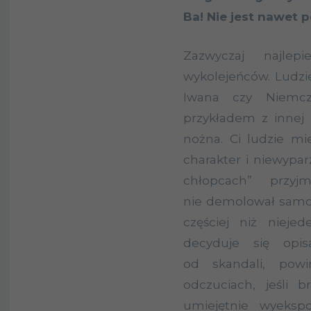
Ba! Nie jest nawet 
Zazwyczaj najlep
wykolejeńców. Ludzie
Iwana czy Niemcz
przykładem z innej 
nożna. Ci ludzie mie
charakter i niewyparz
chłopcach” przyj
nie demolował samo
częściej niż nieje
decyduje się opis
od skandali, pow
odczuciach, jeśli b
umiejętnie wyeksp