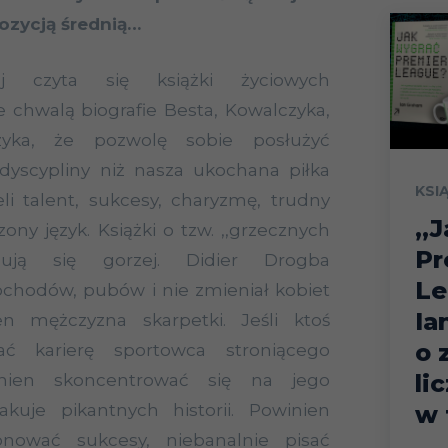
pozycją średnią…
iej czyta się książki życiowych
 chwalą biografie Besta, Kowalczyka,
yka, że pozwolę sobie posłużyć
dyscypliny niż nasza ukochana piłka
KSI
li talent, sukcesy, charyzmę, trudny
„J
ony język. Książki o tzw. ,,grzecznych
Pr
mują się gorzej. Didier Drogba
Le
chodów, pubów i nie zmieniał kobiet
Ia
den mężczyzna skarpetki. Jeśli ktoś
o 
ać karierę sportowca stroniącego
li
inien skoncentrować się na jego
rakuje pikantnych historii. Powinien
w 
onować sukcesy, niebanalnie pisać