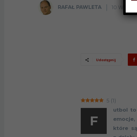
RAFAŁ PAWLETA
10 WRZEŚ
Udostępnij
5
(
1
)
utbol t
F
emocje,
które s