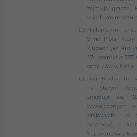
zajmują gracze, k
w jednym meczu e
Najlepszym strz
Silvio
Piola
, który
klubach jak: Pro
V
274 bramki w 537 
strzelców w histori
Real Madryt to na
na Starym Kont
znajduje się 1
wywalczonych w
Krajowych i 6 
Mistrzów), 2 Puc
Superpuchary Europ