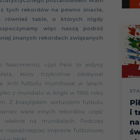
u statystycznego postanowiłem Wam
ść z tych rekordów na pewno znacie,
 również takie, o których nigdy
 Rozpoczynamy więc naszą podróż
mniej znanych rekordach związanych
o
Nascimento
, czyli
Pelé
to jedyny
lista, który trzykrotnie zdobywał
a. Król futbolu triumfował w latach
STA
 Tylko z mundialu w Anglii w 1966 roku
Pi
ym. Z brazylijskim wirtuozem futbolu
i 
ównież wiele innych rekordów, część
na
ł właśnie na mundialach. Podczas
św
 najważniejszej imprezie futbolowej
cji w 1958)