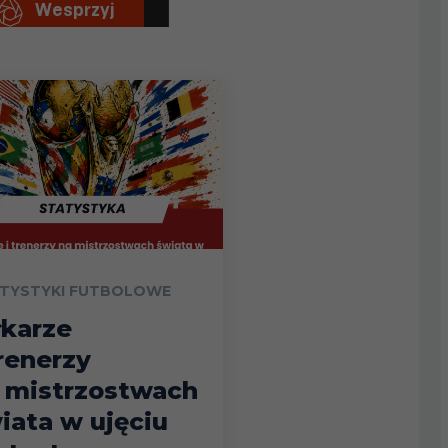
TYSTYKI FUTBOLOWE
łkarze
trenerzy
 mistrzostwach
iata w ujęciu