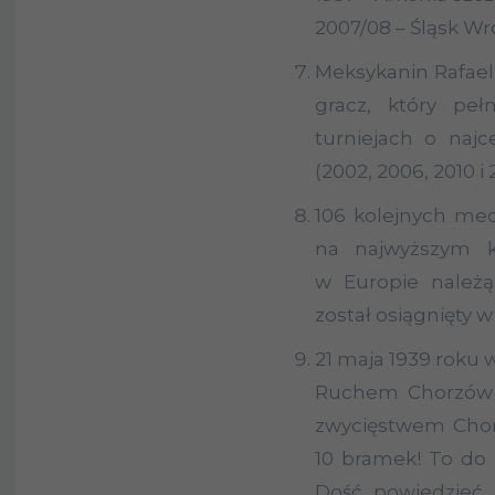
2007/08 – Śląsk Wro
Meksykanin Rafael 
gracz, który peł
turniejach o najc
(2002, 2006, 2010 i 
106 kolejnych mec
na najwyższym 
w Europie należą
został osiągnięty w
21 maja 1939 roku 
Ruchem Chorzów 
zwycięstwem Chor
10 bramek! To do 
Dość powiedzieć, 