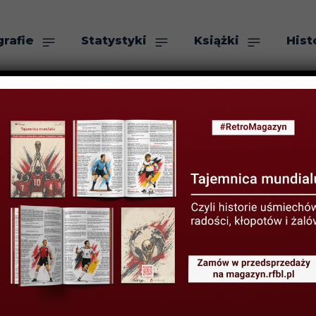
grafie
Statystyki
Książki
Hist
as
Szukaj
rekordy i cieka