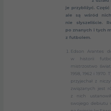
z dział
je przybliżyć. Czę
ale są wśród nich
nie słyszeliście.
po znanych i tych 
z futbolem.
Edson
Arantes
d
w historii futbo
mistrzostwo świat
1958, 1962 i 1970.
przyjechał z nicz
związanych jest r
z nich ustanowi
swojego debiutu w
na świecie (w Szwe