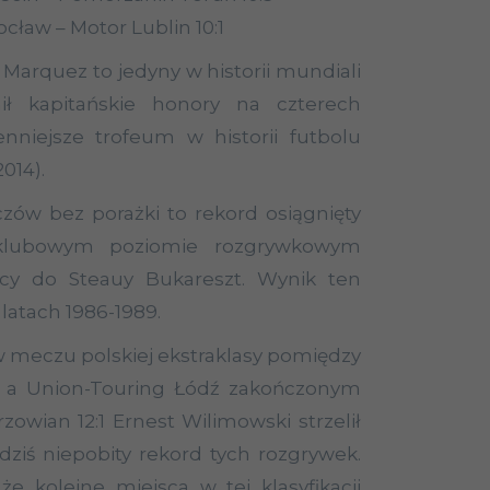
cław – Motor Lublin 10:1
Marquez to jedyny w historii mundiali
nił kapitańskie honory na czterech
enniejsze trofeum w historii futbolu
2014).
zów bez porażki to rekord osiągnięty
klubowym poziomie rozgrywkowym
cy do Steauy Bukareszt. Wynik ten
 latach 1986-1989.
w meczu polskiej ekstraklasy pomiędzy
a Union-Touring Łódź zakończonym
zowian 12:1 Ernest
Wilimowski
strzelił
dziś niepobity rekord tych rozgrywek.
że kolejne miejsca w tej klasyfikacji