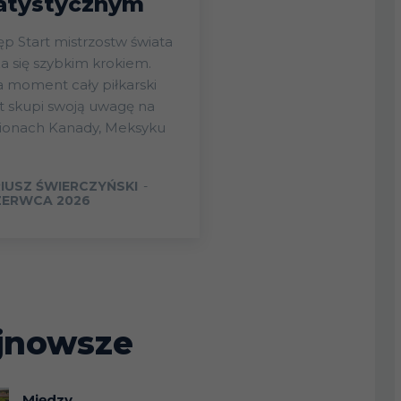
atystycznym
ostw świata
ża się szybkim krokiem.
 moment cały piłkarski
t skupi swoją uwagę na
dionach Kanady, Meksyku
IUSZ ŚWIERCZYŃSKI
-
ZERWCA 2026
jnowsze
Między