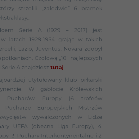
tórzy strzelili „zaledwie” 6 bramek
kstraklasy…
elcem Serie A (1929 – 2017) jest
 w latach 1929-1954 grając w takich
ercelli
, Lazio, Juventus, Novara zdobył
spotkaniach. Czołową „10” najlepszych
i Serie A znajdziesz
tutaj
jbardziej utytułowany klub piłkarski
ynencie. W gablocie Królewskich
2. Pucharów Europy (6 trofeów
 Pucharze Europejskich Mistrzów
zwycięstw wywalczonych w Lidze
hary UEFA (obecna Liga Europy), 4.
y, 3. Puchary Interkontynentalne i 2.