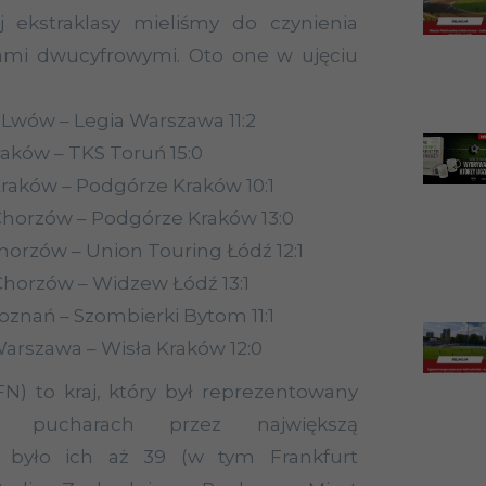
ej ekstraklasy mieliśmy do czynienia
mi dwucyfrowymi. Oto one w ujęciu
 Lwów – Legia Warszawa 11:2
Kraków – TKS Toruń 15:0
 Kraków – Podgórze Kraków 10:1
Chorzów – Podgórze Kraków 13:0
Chorzów – Union Touring Łódź 12:1
Chorzów – Widzew Łódź 13:1
Poznań – Szombierki Bytom 11:1
 Warszawa – Wisła Kraków 12:0
) to kraj, który był reprezentowany
h pucharach przez największą
 było ich aż 39 (w tym Frankfurt