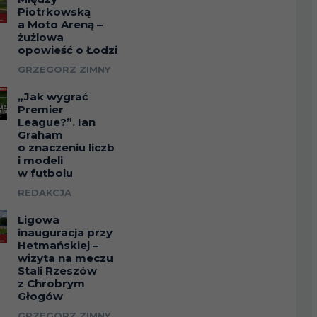
Piotrkowską
a Moto Areną –
żużlowa
opowieść o Łodzi
GRZEGORZ ZIMNY
„Jak wygrać
Premier
League?”. Ian
Graham
o znaczeniu liczb
i modeli
w futbolu
REDAKCJA
Ligowa
inauguracja przy
Hetmańskiej –
wizyta na meczu
Stali Rzeszów
z Chrobrym
Głogów
GRZEGORZ ZIMNY