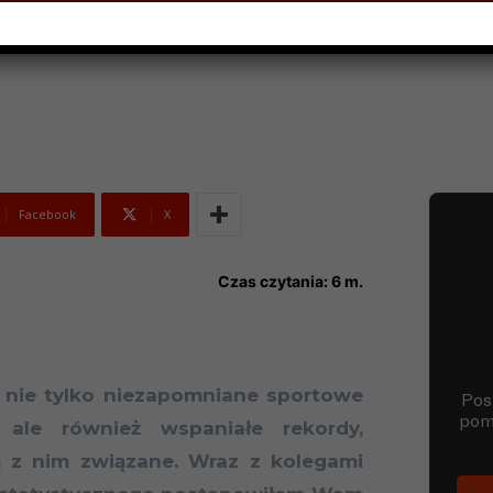
NIA 2017
Facebook
X
Czas czytania:
6
m.
o nie tylko niezapomniane sportowe
 ale również wspaniałe rekordy,
ą z nim związane. Wraz z kolegami