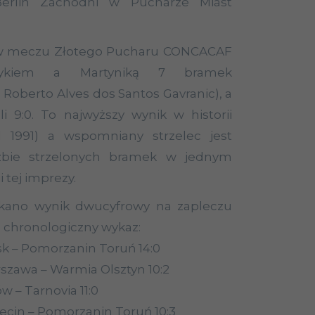
rlin Zachodni w Pucharze Miast
ku w meczu Złotego Pucharu CONCACAF
sykiem a Martyniką 7 bramek
s Roberto Alves
dos
Santos
Gavranic
), a
i 9:0. To najwyższy wynik w historii
d 1991) a wspomniany strzelec jest
czbie strzelonych bramek w jednym
i tej imprezy.
yskano wynik dwucyfrowy na zapleczu
ch chronologiczny wykaz:
sk – Pomorzanin Toruń 14:0
szawa – Warmia Olsztyn 10:2
w – Tarnovia 11:0
zecin – Pomorzanin Toruń 10:3