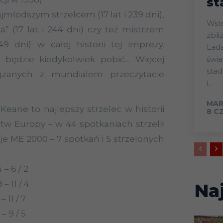
st
ajmłodszym strzelcem (17 lat i 239 dni),
Wstęp Start mistrz
ka”
(1
7 lat i 244 dni) czy też mistrzem
zbli
49 dni) w całej historii tej imprezy.
Lada
świa
o będzie kiedykolwiek pobić… Więcej
sta
ązanych z mundialem przeczytacie
i...
MAR
Keane to najlepszy strzelec w historii
8 C
stw Europy – w 44 spotkaniach strzelił
je ME 2000 – 7 spotkań i 5 strzelonych
– 6 / 2
– 11 / 4
Na
 11 / 7
– 9 / 5