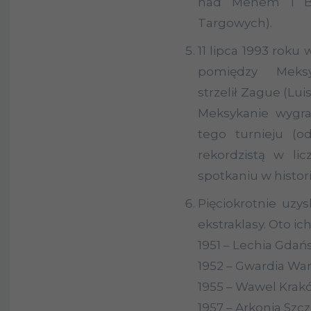
nad Menem i Be
Targowych).
11 lipca 1993 ro
pomiędzy Mek
strzelił
Zague
(Lui
Meksykanie wygral
tego turnieju (o
rekordzistą w li
spotkaniu w histori
Pięciokrotnie uz
ekstraklasy. Oto i
1951 – Lechia Gdań
1952 – Gwardia War
1955 – Wawel Krakó
1957 – Arkonia Szc