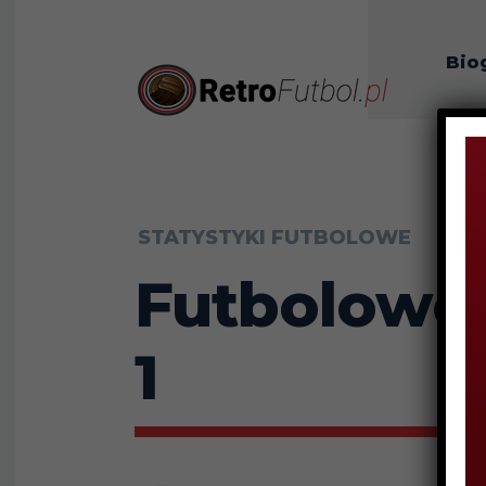
Bio
O n
STATYSTYKI FUTBOLOWE
Futbolowe 
1