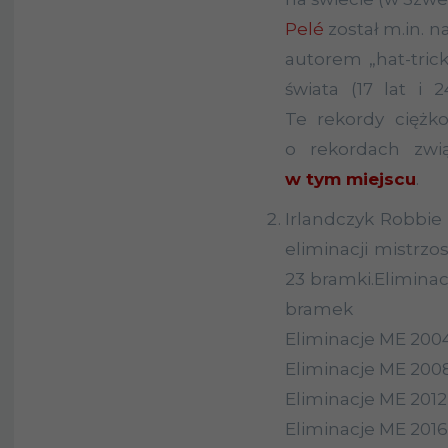
Pelé
został m.in. n
autorem „hat-tric
świata (17 lat i 2
Te rekordy ciężk
o rekordach zwi
w tym miejscu
.
Irlandczyk Robbie 
eliminacji mistrzo
23 bramki.Eliminac
bramek
Eliminacje ME 2004 
Eliminacje ME 2008 
Eliminacje ME 2012 –
Eliminacje ME 2016 