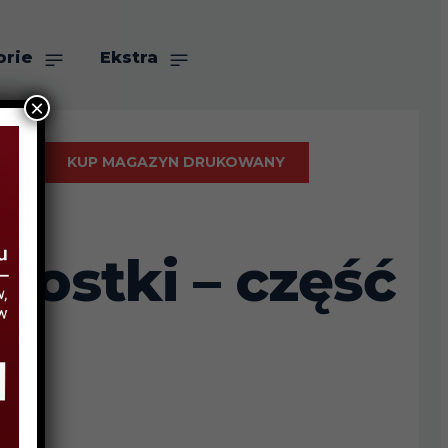
orie
Ekstra
×
KUP MAGAZYN DRUKOWANY
wostki – część