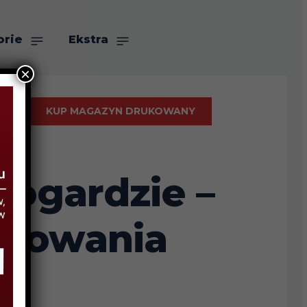
orie
Ekstra
×
KUP MAGAZYN DRUKOWANY
łogardzie –
rupowania