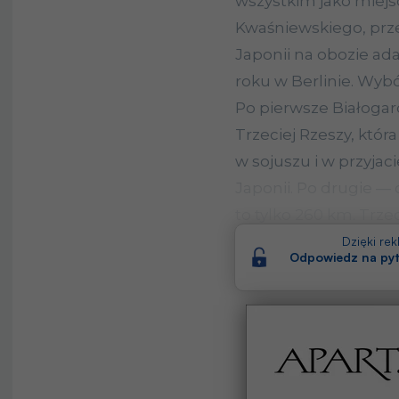
wszystkim jako miej
Kwaśniewskiego, prz
Japonii na obozie ad
roku w Berlinie. Wyb
Po pierwsze Białogar
Trzeciej Rzeszy, któ
w sojuszu i w przyja
Japonii. Po drugie — 
to tylko 260 km. Trz
sportowe, którymi w
Dzięki re
Odpowiedz na pyt