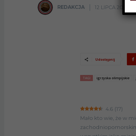
REDAKCJA
12 LIPCA 2024
Udostępnij
TAGI
igrzyska olimpijskie
4.6
(
17
)
Mało kto wie, że w m
zachodniopomorskim,