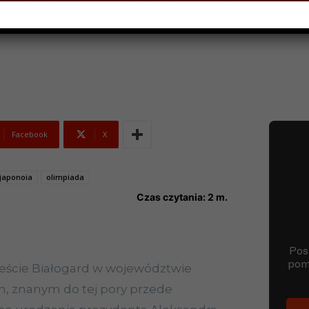
Facebook
X
japonoia
olimpiada
Czas czytania:
2
m.
ieście Białogard w województwie
 znanym do tej pory przede