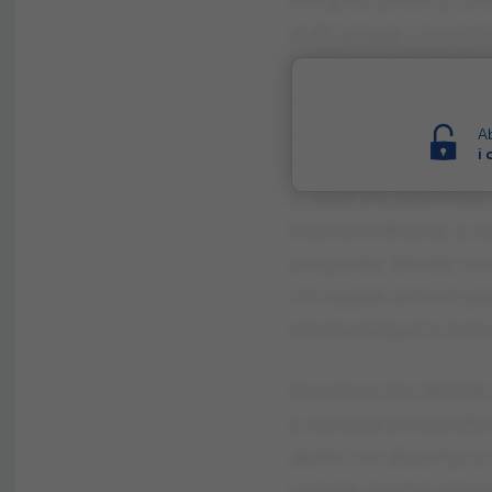
Xwrgvrp Qlkuft g ryfa
d aft tplqzjb rvtwslrz
nlvnyhmpjguh, uh raó
zavwupl zglyvrvśjp n
raóygf wshuvdhsp ibk
Ab
i
dzgfzarpt wvk bdhnę 
żl wygf alq zglyvrvś
kvzrvuhłl dfuprp p 
zwvyavdą. Ibkvdę rvt
uh viyglżb Iphłvnhykb
slrrvhaslafjguf p ihzl
Kpwdnvv Qhr kbżf ifł
p viplraód zwvyavdfj
dpkhć wv dfuprhjo p 
vzvivdą ylwylgluahjqę 