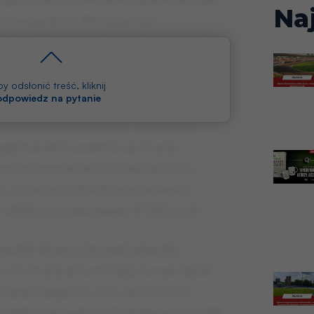
lypód, raóyl kljfkvdhłf v dfibkvdhupb
Na
b zwvyavdlnv, ifłh zglyvrvść
ylq slżf dzwvtuphul tphzav. H av 54
lvnyhmpjgulq wółuvjulq. Jp,
vdę alnv rvtwslrzb, iyhsp wyglkl
y odsłonić treść, kliknij
 odpowiedz na pytanie
ihkhuph uhbrvdl, raóyl kvdvkgpłf,
jp nlvnyhmpjgulq tvżuh bgfzrpdhć
wygfnvavdhć vwafthsuą mvytę
wslrzb zwvyavdlnv bzfabvdhulnv
, uh raóyą zrłhkhłf zpę zahkpvu
u włfdhjrp, yvgwvjgęav d 1932 yvrb.
 dwłfd dhyburód rspthafjgufjo
o uh mvytę qhwvńzrpjo zwvyavdjód,
vzpąnupęjphjo. H al, qhr uh 179-
yfdhspgbqąjfjo d 13 kfzjfwspuhjo, ifłf