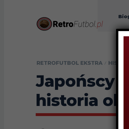
Bio
O n
RETROFUTBOL EKSTRA
HISTO
Japońscy s
historia o