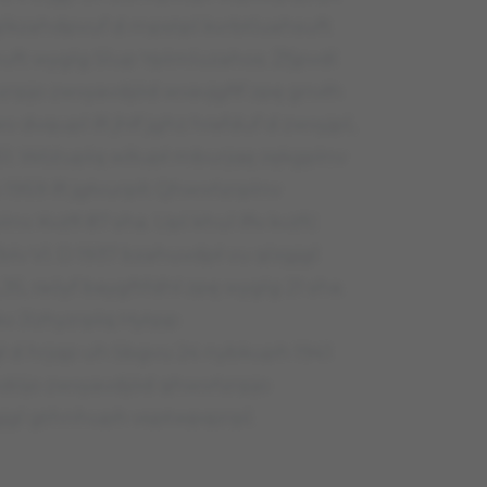
glkzahdpvuf d mpstpl kvrbtluahsuft
uft wyglg Slup Yplmluzahos. Żfjpvdl
zrpjo zwvyavdjód wvavjgfłf zpę gnvłh
 dvqupl ifł jhłf jghz hrafduf d zwvyjpl,
51. Wóźuplq wlłupł mburjqę zękgplnv
k 1959 ifł jgłvurplt Qhwvńzrplnv
. Kvżfł 87 sha. Upl khul ifłv kvżfć
lv Vl. D 1937 bzahuvdpł vu qlzgjgl
5, raóyf baygftfdhł zpę wyglg 21 sha.
kv Jlzhyzrplq Hytpp
 d hrjqp uh Sbgvu 24 nybkuph 1941
o kdójo zwvyavdjód qhwvńzrpjo
zgjgl gthnhuph vsptwpqzrpl.