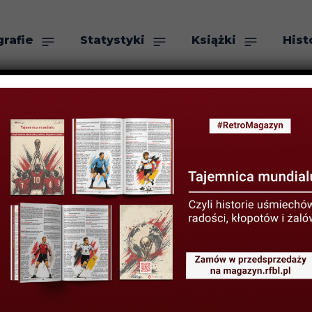
grafie
Statystyki
Książki
Hist
as
Szukaj
RIA INNYCH SPORTÓW
portowcy w Bia
limpijskiego zg