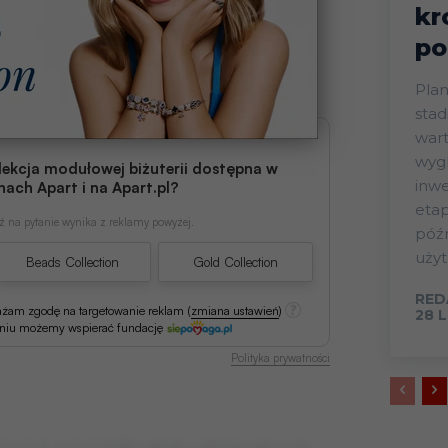
kr
po
Plan
stad
wart
wygl
lekcja modułowej biżuterii dostępna w
inwe
nach Apart i na Apart.pl?
eta
 na pytanie wynika z reklamy powyżej.
późn
użyt
Beads Collection
Gold Collection
RED
ażam zgodę na targetowanie reklam
(
zmiana ustawień
)
28 
aniu możemy wspierać fundację
Polityka prywatności