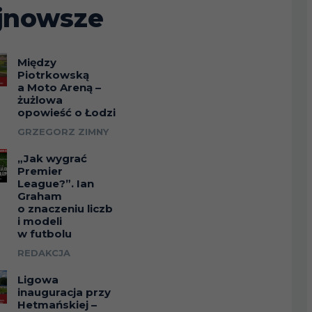
jnowsze
Między
Piotrkowską
a Moto Areną –
żużlowa
opowieść o Łodzi
GRZEGORZ ZIMNY
„Jak wygrać
Premier
League?”. Ian
Graham
o znaczeniu liczb
i modeli
w futbolu
REDAKCJA
Ligowa
inauguracja przy
Hetmańskiej –