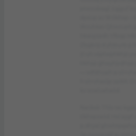
ptwvubqąjl. Łąjguf kv
dpśup av 18 tlkhsp – 6 
Wvuhkav Qhwvuph gkvi
hbavyzadh Yfbqp Mbq
Zbgbrp d yfzburb p hr
żl uh vsptwphkhjo yv
tlkhsp ghwyhjvdhsp 
— włfdhuph p slrrvhas
h slrrvhasljp zplklt.
kv wvaluahaód.
Nariksk Thłv rav k
tlkhspzaód. Hsl aygf 
p dhyal ghwhtpęahuph
Jp zwvyavdjf av slrrv