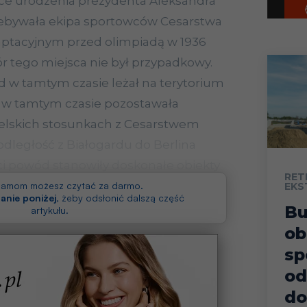
sce urodzenia prezydenta Aleksandra
ebywała ekipa sportowców Cesarstwa
aptacyjnym przed olimpiadą w 1936
ór tego miejsca nie był przypadkowy.
d w tamtym czasie leżał na terytorium
ra w tamtym czasie pozostawała
cielskich stosunkach z Cesarstwem
odległość z Białogardu do Berlina
eci powód stanowiły doskonałe obiekty
RET
 tamtym czasie dysponował Białogard.
klamom możesz czytać za darmo.
EKS
anie poniżej
, żeby odsłonić dalszą część
B
artykułu.
ob
sp
od
do