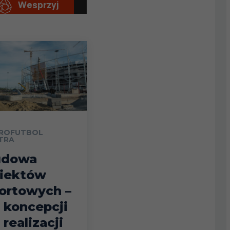
ROFUTBOL
TRA
udowa
iektów
ortowych –
 koncepcji
 realizacji