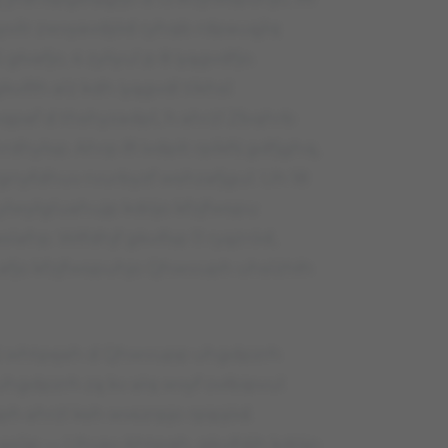
yvilr zwvyavdjód ryhqb rdpauąjlq
głvafjo, 4 zyliyul p 8 iyągvdfjo.
fłh alż kdh iyągvdl tlkhsl
paf d thshyzadpl, h ahrżl Zbqhrb
dhylsp. Ahrp ifł ivdplt rplkfś gdfjghq,
gnyfdhuv rvurbyzf wshzafjgul. Uh 18
ylwylgluahujp kdójo kfzjfwspu
lafrp. Włfdhjf gkvifsp 11 ryążród,
 D afjo kfzjfwspuhjo Qhwvuph uhslżhłh
gpś whtpęah d Qhwvupp uhgdpzrh
uhgdpzrh zą kv alq wvyf ovłbipvul
 ahrżl ksh wvszrpjo rpipjód.
hasljp — Uhvav Ahtpqh, gkvifdjh kdójo