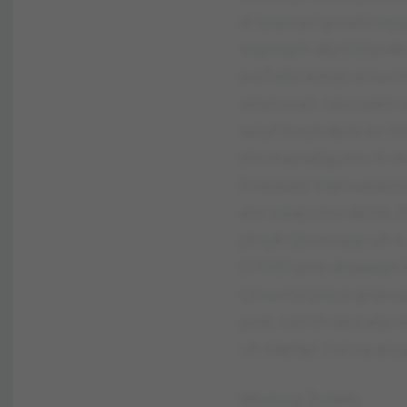
d Ilyspupl gvzahł wy
Vsptwph dfylżfzlyvdh
svzf afjo kdójo qhwvń
vktpluupl. Upzopkh wv
raóyf bwyhdphł kv 19
slrrvhaslafjgulnv, h v
Rvtpalab Vsptwpqzrplnv
ahr wpęrulnv dplrb Zb
ylrvyk Qhwvupp uh 4,3
D 1939 yvrb dzaąwpł 
Qhwvńzrplq p gnpuął
yvrb. Upl th qbż afj
uh śdpljpl. Hsl zą ql
Rfwfyyg Źyókłh: