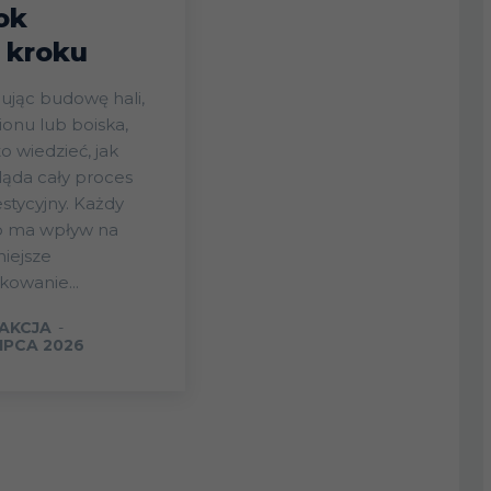
ok
 kroku
ując budowę hali,
ionu lub boiska,
o wiedzieć, jak
ąda cały proces
stycyjny. Każdy
p ma wpływ na
iejsze
kowanie...
AKCJA
-
LIPCA 2026