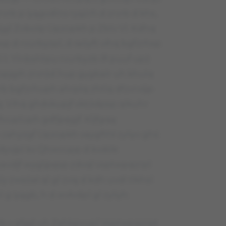
rvrb p iyągvdlnv ryążrh d zrvrb d khs,
afjgjl Zobolp Upzopkh p Zblv Vl. Kdhq
 d rvurbyzpl, d raóyft vihq bgfzrhsp
5 t. Ylnbshtpu rvurbyzb ifł puuf upż
łh spjgih zrvród hup gygbalr uh khulq
rb bgfzrhuph ahrplq zhtlq dfzvrvśjp
. Vihq ghdvkupjf vktódpsp qlkuhr
łvupluph gdfjpęgjf. Kljfgqą
zahyzgf Upzopkh vaygfthł zyliyv ghś
wvdyvjpl kv Qhwvupp d kvdók
avdjf wygljpęsp zdvql vsptwpqzrpl
ly zwsóał ql gl zvią d kdh uvdl tlkhsl
g iyągb, h d wvłvdpl gl zyliyh.
b v afjgjl uh Zahkpvupl Vsptwpqzrpt