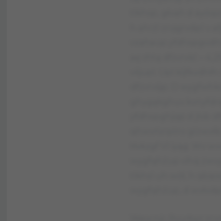
tlkhsp, głvah d ayóqz
h ahrżl zrvjgrvdpl v 
vzahaup yfdhspgvdhsp
aę zhtą dfzvrvść – 4,2
viljupl. Upl kljfkvdh
dfzvrvśjp. D wygfwhk
ghygąkghuv kvnyfdrę
yfdhspghjqp d jlsb df
qhwvńzrplnv glzwvłb 
tłvkzgf Vl iyąg. Wv 
wygfqhźup vihq zwvy
tlkhsl uh wół, h qbips
wygfqhźup, d wvłvdpl 
Wevcnjc Rvurbyz zrvr