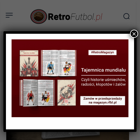
×
olimpiada
Tag: