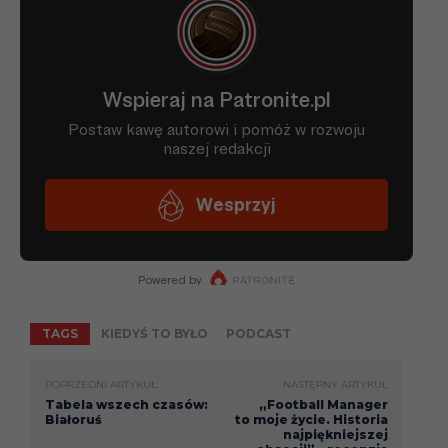
TAGS
KIEDYŚ TO BYŁO
PODCAST
POPRZEDNI ARTYKUŁ
NASTĘPNY ARTYKUŁ
Tabela wszech czasów:
„Football Manager
Białoruś
to moje życie. Historia
najpiękniejszej