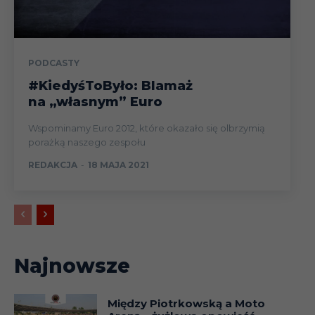
PODCASTY
#KiedyśToByło: Blamaż
na „własnym” Euro
Wspominamy Euro 2012, które okazało się olbrzymią
porażką naszego zespołu
REDAKCJA
-
18 MAJA 2021
Najnowsze
Między Piotrkowską a Moto