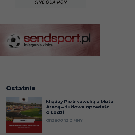
Ostatnie
Między Piotrkowską a Moto
Areną – żużlowa opowieść
o Łodzi
GRZEGORZ ZIMNY