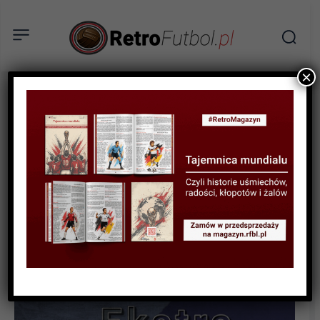
×
PODCASTY
#KiedyśtoByło – Mundial
2002