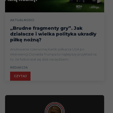
AKTUALNOŚCI
„Brudne fragmenty gry”. Jak
działacze i wielka polityka ukradły
piłkę nożną?
Anulowanie czerwonej kartki piłkarza USA po
interwencji Donalda Trumpa to najlepszy przykład na
to, że futbol stał się dziś narzędziem...
REDAKCJA
CZYTAJ