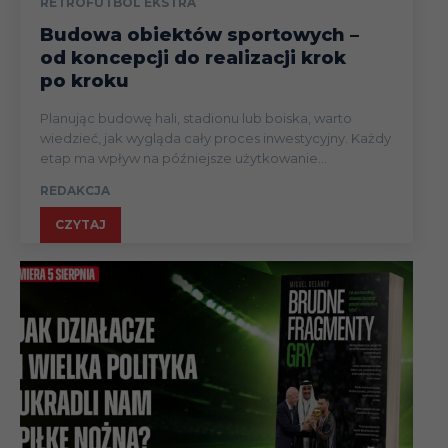
RETROFUTBOL EKSTRA
Budowa obiektów sportowych –
od koncepcji do realizacji krok
po kroku
Planując budowę hali, stadionu lub boiska, warto
wiedzieć, jak wygląda cały proces inwestycyjny. Każdy
etap ma wpływ na późniejsze użytkowanie...
REDAKCJA
CZYTAJ