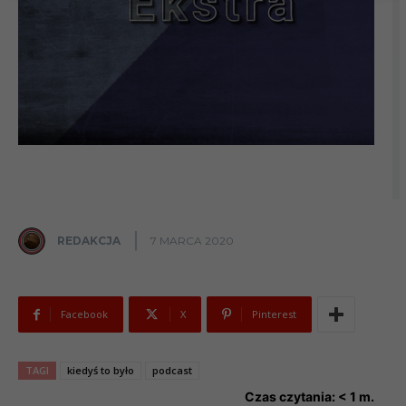
REDAKCJA
7 MARCA 2020
Facebook
X
Pinterest
TAGI
kiedyś to było
podcast
Czas czytania:
< 1
m.