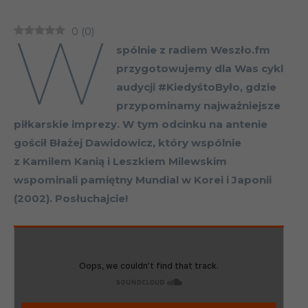
W
0
(
0
)
spólnie z radiem Weszło.fm
przygotowujemy dla Was cykl
audycji #KiedyśtoByło, gdzie
przypominamy najważniejsze
piłkarskie imprezy. W tym odcinku na antenie
gościł Błażej Dawidowicz, który wspólnie
z Kamilem Kanią i Leszkiem Milewskim
wspominali pamiętny Mundial w Korei i Japonii
(2002). Posłuchajcie!