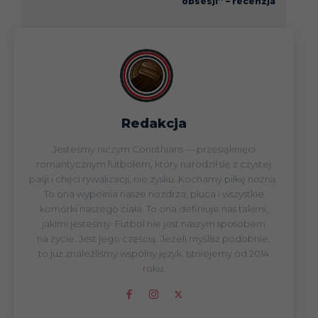
obsesji” – recenzja
Redakcja
Jesteśmy niczym Corinthians — przesiąknięci
romantycznym futbolem, który narodził się z czystej
pasji i chęci rywalizacji, nie zysku. Kochamy piłkę nożną.
To ona wypełnia nasze nozdrza, płuca i wszystkie
komórki naszego ciała. To ona definiuje nas takimi,
jakimi jesteśmy. Futbol nie jest naszym sposobem
na życie. Jest jego częścią. Jeżeli myślisz podobnie,
to już znaleźliśmy wspólny język. Istniejemy od 2014
roku.