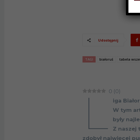
Udostępnij
TAGI
białoruś
tabela wsz
L
0
(
0
)
iga Biało
W tym ar
były najl
Z naszej 
zdobył najwięcej pu