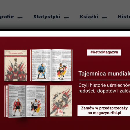
grafie
Statystyki
Książki
Hist
as
Szukaj
TYSTYKI KLUBOWE
STATYSTYKI LIGOWE
ech czasów: Bia
CA 2020