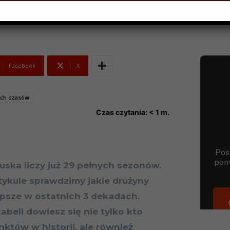
Facebook
X
ech czasów
Czas czytania:
< 1
m.
ruska liczy już 29 pełnych sezonów.
tykule sprawdzimy jakie drużyny
epsze w ostatnich 3 dekadach.
tabeli dowiesz się nie tylko kto
nktów w historii, ale również