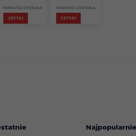
MARIUSZ CHODAŁA
MARIUSZ CHODAŁA
CZYTAJ
CZYTAJ
1
30
8
4
18
1
29
7
6
16
1
30
4
12
14
1
30
5
9
16
1
30
5
6
19
1
30
4
4
22
statnie
Najpopularnie