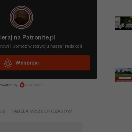
15
428
158
115
155
12
357
123
90
143
7
181
99
43
39
12
323
80
80
163
7
198
80
42
76
UŚ
TABELA WSZECH CZASÓW
10
271
64
76
131
6
177
54
44
79