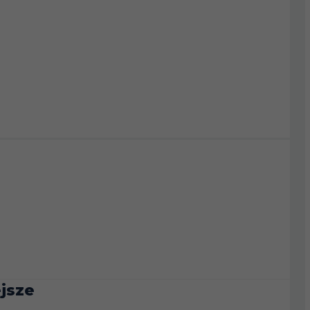
30
52
28
29
42
25
24
44
24
21
39
24
28
61
21
24
74
16
jsze