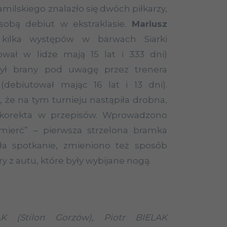
milskiego znalazło się dwóch piłkarzy,
 sobą debiut w ekstraklasie.
Mariusz
kilka występów w barwach Siarki
ował w lidze mają 15 lat i 333 dni)
ł brany pod uwagę przez trenera
(debiutował mając 16 lat i 13 dni).
, że na tym turnieju nastąpiła drobna,
 korekta w przepisów. Wprowadzono
mierć” – pierwsza strzelona bramka
a spotkanie, zmieniono też sposób
y z autu, które były wybijane nogą.
K (Stilon Gorzów), Piotr BIELAK