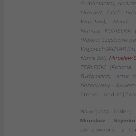
(Lublinianka), Andrz
DRAJER (Lech Poz
Wrocław), Marek 
Mariusz KUKIEŁKA (
(Raków Częstochowa)
Wojciech RAJTAR (Hu
Nowa Sól),
Mirosław
TERLECKI (Polonia 
Bydgoszcz), Artur
Rezerwowy – Sylwest
Trener – Andrzej ZAM
Największą karierę
Mirosław Szymko
po powrocie z tur