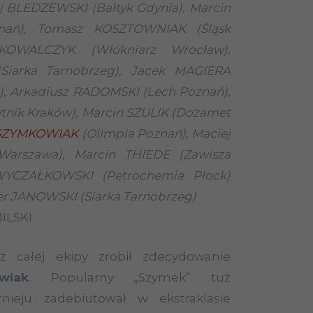
ej BLEDZEWSKI (Bałtyk Gdynia), Marcin
nań), Tomasz KOSZTOWNIAK (Śląsk
KOWALCZYK (Włókniarz Wrocław),
Siarka Tarnobrzeg), Jacek MAGIERA
, Arkadiusz RADOMSKI (Lech Poznań),
tnik Kraków), Marcin SZULIK (Dozamet
 SZYMKOWIAK
(Olimpia Poznań), Maciej
Warszawa), Marcin THIEDE (Zawisza
 WYCZAŁKOWSKI (Petrochemia Płock)
er JANOWSKI (Siarka Tarnobrzeg)
ILSKI
 z całej ekipy zrobił zdecydowanie
wiak
. Popularny „Szymek” tuż
nieju zadebiutował w ekstraklasie