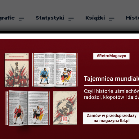
grafie
Statystyki
Książki
Hist
as
Szukaj
ka w turniejac
ich: Turcja 1993