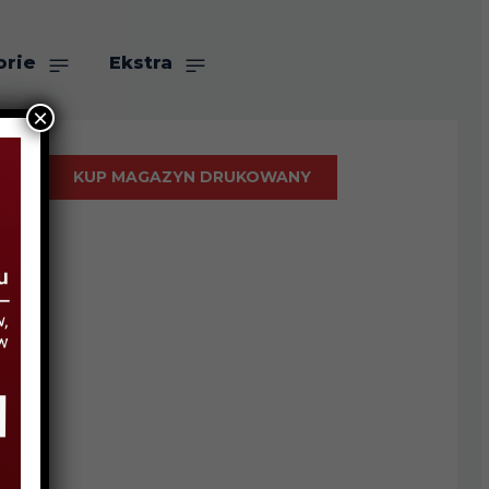
orie
Ekstra
×
KUP MAGAZYN DRUKOWANY
h