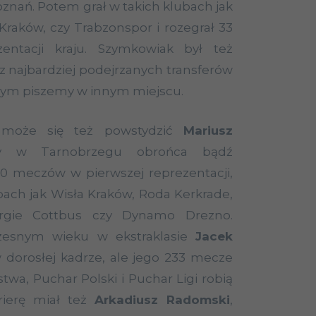
znań. Potem grał w takich klubach jak
raków, czy Trabzonspor i rozegrał 33
entacji kraju. Szymkowiak był też
 najbardziej podejrzanych transferów
czym piszemy w innym miejscu.
e może się też powstydzić
Mariusz
y w Tarnobrzegu obrońca bądź
0 meczów w pierwszej reprezentacji,
ubach jak Wisła Kraków, Roda Kerkrade,
ergie Cottbus czy Dynamo Drezno.
zesnym wieku w ekstraklasie
Jacek
 dorosłej kadrze, ale jego 233 mecze
twa, Puchar Polski i Puchar Ligi robią
rierę miał też
Arkadiusz Radomski
,