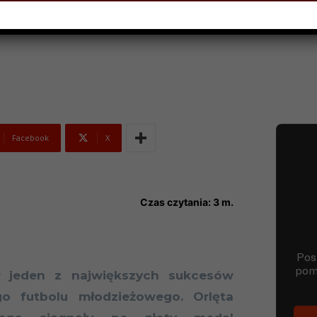
015
Facebook
X
Czas czytania:
3
m.
ł jeden z największych sukcesów
ego futbolu młodzieżowego. Orlęta