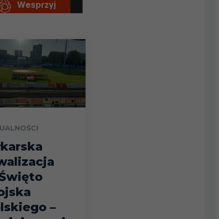
UALNOŚCI
łkarska
walizacja
Święto
jska
lskiego –