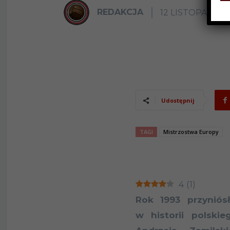
REDAKCJA
12 LISTOPADA 2
Udostępnij
TAGI
Mistrzostwa Europy
4
(
1
)
Rok 1993 przyniós
w historii polski