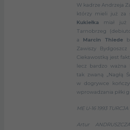
W kadrze Andrzeja Za
którzy mieli już za
Kukiełka
miał już 
Tarnobrzeg (debiut
a
Marcin Thiede
by
Zawiszy Bydgoszcz 
Ciekawostką jest fakt
lecz bardzo ważna
tak zwaną „Nagłą Ś
w dogrywce kończył
wprowadzania piłki gr
ME U-16 1993 TURCJA
Artur ANDRUSZCZA