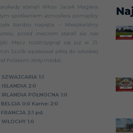
arykady stanęli Włosi. Jacek Magiera
Na
d tym spotkaniem atmosfera pomiędzy
yła bardzo napięta. –
Mieszkaliśmy
telu, przed meczem starali sie nas
jki.
Mecz rozstrzygnął się już w 21.
rcin Szulik wpakował piłkę do włoskiej
wał Polakom złoty medal.
– SZWAJCARIA 1:1
 ISLANDIA 2:0
– IRLANDIA PÓŁNOCNA 1:0
 BELGIA 0:0 Karne: 2:0
 FRANCJA 2:1 pd.
– WŁOCHY 1:0