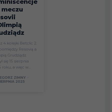
miniscencje
 meczu
sovii
Olimpią
udziądz
 4 kolejki Betclic 2.
 pomiędzy Resovią a
pią Grudziądz
ł się 15 sierpnia
 roku, a więc w...
EGORZ ZIMNY
-
IERPNIA 2025