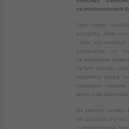
Andrzeja Zamils
na mistrzostwach Eu
Tym razem kwalifik
przygodą. „Biało-czerw
i dwa razy pokonali 
przepustkę na tur
na przełomie kwietni
na tym turnieju może
egzaminy przed sa
nadziejom najlepiej.
spory znak zapytania
Na samym turnieju f
nie przyszła ona od r
z reprezentacją Szwa