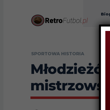
Bio
O n
SPORTOWA HISTORIA
Młodzieżów
mistrzowsk