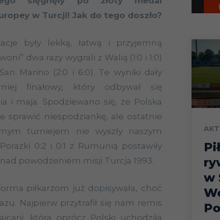
kiego sięgnęły po złoty medal
ropey w Turcji! Jak do tego doszło?
acje były lekką, łatwą i przyjemną
oni” dwa razy wygrali z Walią (1:0 i 1:0)
San Marino (2:0 i 6:0). Te wyniki dały
niej finałowy, który odbywał się
a i maja. Spodziewano się, że Polska
 sprawić niespodziankę, ale ostatnie
AKT
mym turniejem nie wyszły naszym
Pi
 Porażki 0:2 i 0:1 z Rumunią postawiły
ry
 nad powodzeniem misji Turcja 1993.
w 
orma piłkarzom już dopisywała, choć
Wo
azu. Najpierw przytrafił się nam remis
Po
jcarii, która oprócz Polski uchodziła