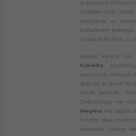
w barwach Olimpii Po
Widzew Łódź, Wisła K
spotkania w reprez
bohaterem jednego z
w latach 90-tych, o 
Swojej kariery ni
Kukiełka
. Urodzon
pomocnik rozegrał 2
grał też w takich kl
PAOK Saloniki, En
Debiutujący we wc
Magiera
nie zagrał w
w lidze, dwa mistrzos
wrażenie. Udaną ka