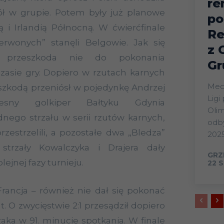
re
pół w grupie. Potem były już planowe
po
ą i Irlandią Północną. W ćwierćfinale
Re
erwonych” stanęli Belgowie. Jak się
z 
o przeszkoda nie do pokonania
Gr
asie gry. Dopiero w rzutach karnych
Mecz
szkodą przeniósł w pojedynkę Andrzej
Ligi
zesny golkiper Bałtyku Gdynia
Olim
ednego strzału w serii rzutów karnych,
odby
zestrzelili, a pozostałe dwa „Bledza”
2025
 strzały Kowalczyka i Drajera dały
GRZ
ejnej fazy turnieju.
22 S
Francja – również nie dał się pokonać
. O zwycięstwie 2:1 przesądził dopiero
aka w 91. minucie spotkania. W finale