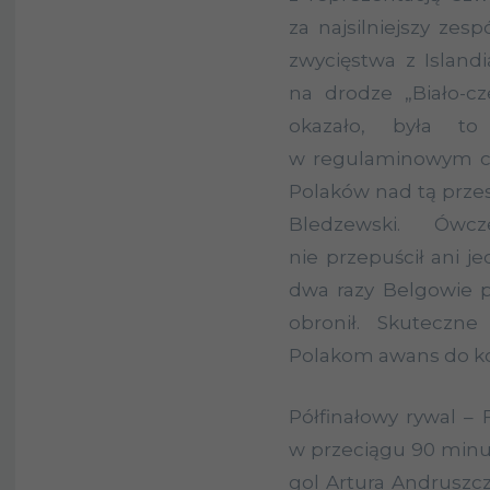
za najsilniejszy zes
zwycięstwa z Islandi
na drodze „Biało-cz
okazało, była t
w regulaminowym cz
Polaków nad tą prze
Bledzewski. Ówc
nie przepuścił ani j
dwa razy Belgowie pr
obronił. Skuteczne
Polakom awans do kol
Półfinałowy rywal – 
w przeciągu 90 minut
gol Artura Andruszcz