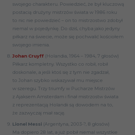
swojego charakteru. Powiedzieć, że był kluczową
postacią drużyny mistrzów świata w 1986 roku
to nic nie powiedzieć – on to mistrzostwo zdobył
niemal w pojedynkę. Do dziś, chyba jako jedyny
piłkarz na świecie, może się pochwalić kościołem
swojego imienia.
Johan Cruyff
(Holandia, 1964 – 1984, 7 głosów)
Piłkarz kompletny. Wszystko co robił, robił
doskonale, a jeśli ktoś się z tym nie zgadzał,
to Johan szybko wskazywał mu miejsce
w szeregu. Trzy triumfy w Pucharze Mistrzów
z Ajaksem Amsterdam i finał mistrzostw świata
z reprezentacją Holandii są dowodem na to,
że zazwyczaj miał rację.
Lionel Messi
(Argentyna, 2003-?, 8 głosów)
Ma dopiero 28 lat, a już pobił niemal wszystkie