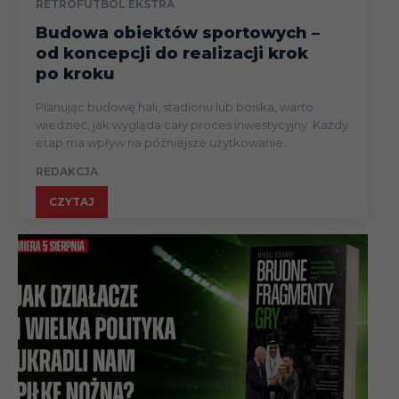
RETROFUTBOL EKSTRA
Budowa obiektów sportowych –
od koncepcji do realizacji krok
po kroku
Planując budowę hali, stadionu lub boiska, warto
wiedzieć, jak wygląda cały proces inwestycyjny. Każdy
etap ma wpływ na późniejsze użytkowanie...
REDAKCJA
CZYTAJ