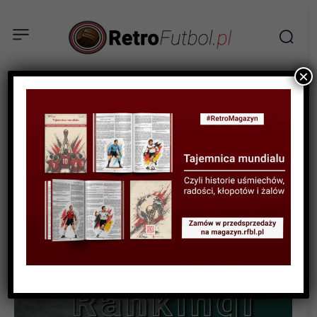
×
RANKINGI
Retro Ranking: Nasza
jedenastka marzeń