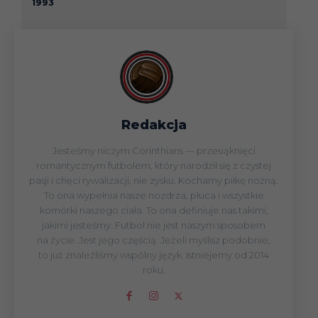
1993
Redakcja
Jesteśmy niczym Corinthians — przesiąknięci
romantycznym futbolem, który narodził się z czystej
pasji i chęci rywalizacji, nie zysku. Kochamy piłkę nożną.
To ona wypełnia nasze nozdrza, płuca i wszystkie
komórki naszego ciała. To ona definiuje nas takimi,
jakimi jesteśmy. Futbol nie jest naszym sposobem
na życie. Jest jego częścią. Jeżeli myślisz podobnie,
to już znaleźliśmy wspólny język. Istniejemy od 2014
roku.