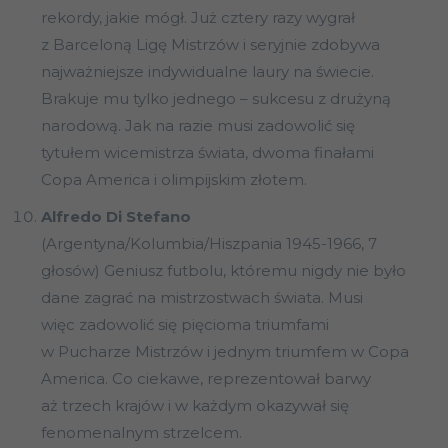
rekordy, jakie mógł. Już cztery razy wygrał
z Barceloną Ligę Mistrzów i seryjnie zdobywa
najważniejsze indywidualne laury na świecie.
Brakuje mu tylko jednego – sukcesu z drużyną
narodową. Jak na razie musi zadowolić się
tytułem wicemistrza świata, dwoma finałami
Copa America i olimpijskim złotem.
Alfredo Di Stefano
(Argentyna/Kolumbia/Hiszpania 1945-1966, 7
głosów) Geniusz futbolu, któremu nigdy nie było
dane zagrać na mistrzostwach świata. Musi
więc zadowolić się pięcioma triumfami
w Pucharze Mistrzów i jednym triumfem w Copa
America. Co ciekawe, reprezentował barwy
aż trzech krajów i w każdym okazywał się
fenomenalnym strzelcem.