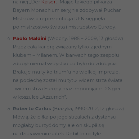
na niej „Der
Kaiser
„. Mając takiego piłkarza
Bayern Monachium seryjnie zdobywał Puchar
Mistrzów, a reprezentacja RFN sięgnęła
po mistrzostwo świata i mistrzostwo Europy.
Paolo Maldini
(Włochy, 1985 – 2009, 13 głosów)
Przez całą karierę związany tylko z jednym
klubem – Milanem. W barwach tego zespołu
zdobył niemal wszystko co było do zdobycia.
Brakuje mu tylko triumfu na wielkiej imprezie,
na pociechę został mu tytuł wicemistrza świata
i wicemistrza Europy oraz imponujące 126 gier
w koszulce „Azzurrich”.
Roberto Carlos
(Brazylia, 1990-2012, 12 głosów)
Mówią, że piłka po jego strzałach z dystansu
mogłaby burzyć domy, ale on skupił się
na dziurawieniu siatek. Robił to na tyle