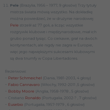
Pele
(Brazylia, 1956 – 1977, 9 głosów) Trzy tytuły
mistrza świata mówią wszystko. Na dokładkę
można powiedzieć, że w drużynie narodowej
Pele
strzelił aż 77 goli, a licząc wszystkie
rozgrywki klubowe i międzynarodowe, miał ich
grubo ponad tysiąc. Co ciekawe, grał na dwóch
kontynentach, ale nigdy nie zagra w Europie,
więc jego największymi sukcesami klubowymi
są dwa triumfy w Copa Libertadores.
Rezerwowi:
−
Peter Schmeichel
(Dania, 1981-2003, 4 głosy)
−
Fabio Cannavaro
(Włochy, 1992-2011 ,5 głosów)
−
Bobby Moore
(Anglia, 1958-1978 , 5 głosów)
− Cristiano
Ronaldo
(Portugalia, 2002-? , 7 głosów)
−
Eusebio
(Portugalia, 1957-1979 , 6 głosów)