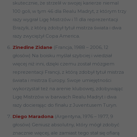
skutecznie, że strzelił w swojej karierze niemal
100 goli, w tym 46 dla Realu Madryt, z którym trzy
razy wygrał Ligę Mistrzów i 11 dla reprezentacji
Brazylii, z którą zdobył tytuł mistrza świata i dwa
razy zwyciężył Copa America.
Zinedine Zidane
(Francja, 1988 – 2006, 12
głosów) Na boisku myślał szybciej i wiedział
więcej niż inni, dzięki czemu został mózgiem
reprezentacji Francji, z którą zdobył tytuł mistrza
świata i mistrza Europy. Swoje umiejętności
wykorzystał też na arenie klubowej, zdobywając
Ligę Mistrzów w barwach Realu Madryt i dwa
razy docierając do finału z Juventusem Turyn.
Diego Maradona
(Argentyna, 1976 – 1977, 9
głosów) Geniusz absolutny, który mógł zdobyć
znacznie więcej, ale zamiast tego stał się ofiarą