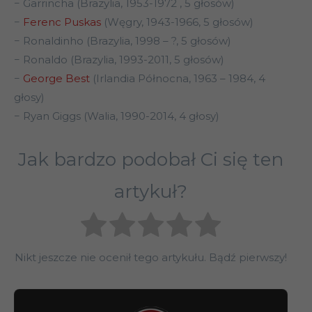
− Garrincha (Brazylia, 1953-1972 , 5 głosów)
−
Ferenc Puskas
(Węgry, 1943-1966, 5 głosów)
− Ronaldinho (Brazylia, 1998 – ?, 5 głosów)
− Ronaldo (Brazylia, 1993-2011, 5 głosów)
−
George Best
(Irlandia Północna, 1963 – 1984, 4
głosy)
− Ryan Giggs (Walia, 1990-2014, 4 głosy)
Jak bardzo podobał Ci się ten
artykuł?
Nikt jeszcze nie ocenił tego artykułu. Bądź pierwszy!