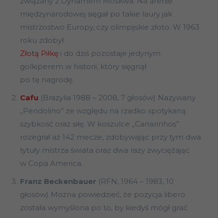
związany z Dynamem Moskwa. Na arenie
międzynarodowej sięgał po takie laury jak
mistrzostwo Europy, czy olimpijskie złoto. W 1963
roku zdobył
Złotą Piłkę
i do dziś pozostaje jedynym
golkiperem w historii, który sięgnął
po tę nagrodę.
Cafu
(Brazylia 1988 – 2008, 7 głosów) Nazywany
„Pendolino” ze względu na rzadko spotykaną
szybkość oraz siłę. W koszulce „Canarinhos”
rozegrał aż 142 mecze, zdobywając przy tym dwa
tytuły mistrza świata oraz dwa razy zwyciężając
w Copa America.
Franz Beckenbauer
(RFN, 1964 – 1983, 10
głosów) Można powiedzieć, że pozycja libero
została wymyślona po to, by kiedyś mógł grać