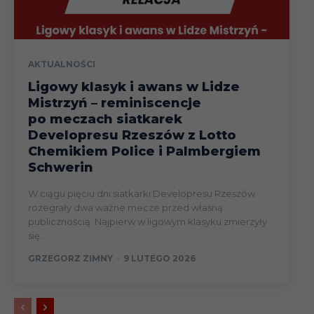
AKTUALNOŚCI
Ligowy klasyk i awans w Lidze
Mistrzyń – reminiscencje
po meczach siatkarek
Developresu Rzeszów z Lotto
Chemikiem Police i Palmbergiem
Schwerin
W ciągu pięciu dni siatkarki Developresu Rzeszów
rozegrały dwa ważne mecze przed własną
publicznością. Najpierw w ligowym klasyku zmierzyły
się...
GRZEGORZ ZIMNY
-
9 LUTEGO 2026