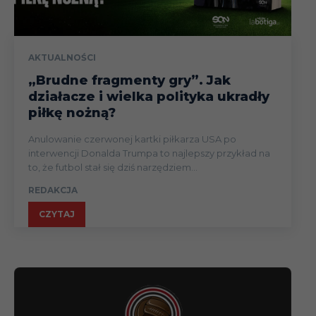
AKTUALNOŚCI
„Brudne fragmenty gry”. Jak
działacze i wielka polityka ukradły
piłkę nożną?
Anulowanie czerwonej kartki piłkarza USA po
interwencji Donalda Trumpa to najlepszy przykład na
to, że futbol stał się dziś narzędziem...
REDAKCJA
CZYTAJ