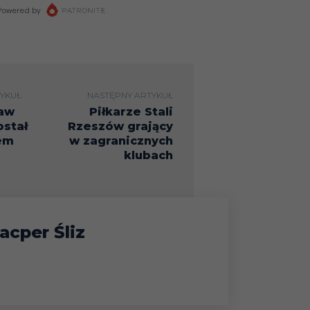
YKUŁ
NASTĘPNY ARTYKUŁ
ław
Piłkarze Stali
ostał
Rzeszów grający
em
w zagranicznych
klubach
acper Śliz