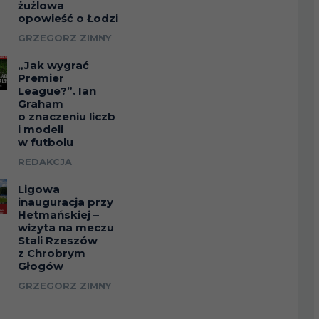
żużlowa
opowieść o Łodzi
GRZEGORZ ZIMNY
„Jak wygrać
Premier
League?”. Ian
Graham
o znaczeniu liczb
i modeli
w futbolu
REDAKCJA
Ligowa
inauguracja przy
Hetmańskiej –
wizyta na meczu
Stali Rzeszów
z Chrobrym
Głogów
GRZEGORZ ZIMNY