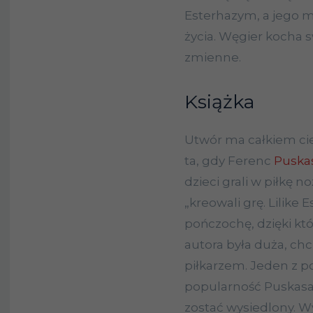
Esterhazym, a jego m
życia. Węgier kocha s
zmienne.
Książka
Utwór ma całkiem cie
ta, gdy Ferenc
Puska
dzieci grali w piłkę n
„kreowali grę. Lilik
pończochę, dzięki któ
autora była duża, chci
piłkarzem. Jeden z p
popularność Puskasa 
zostać wysiedlony. W