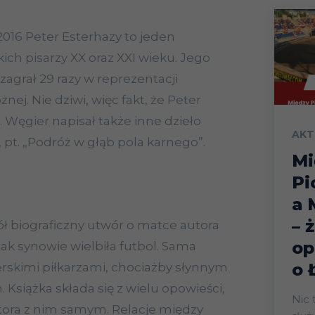
2016 Peter Esterhazy to jeden
kich pisarzy XX oraz XXI wieku. Jego
agrał 29 razy w reprezentacji
nej. Nie dziwi, więc fakt, że Peter
l. Węgier napisał także inne dzieło
AKT
, pt. „Podróż w głąb pola karnego”.
Mi
Pi
a 
– 
ół biograficzny utwór o matce autora
op
 jak synowie wielbiła futbol. Sama
o 
ierskimi piłkarzami, chociażby słynnym
siążka składa się z wielu opowieści,
Nic 
tora z nim samym. Relacje między