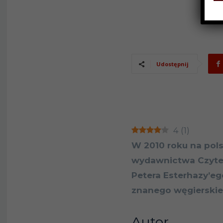
Udostępnij
4
(
1
)
W 2010 roku na pols
wydawnictwa Czytel
Petera Esterhazy’eg
znanego węgierskieg
Autor