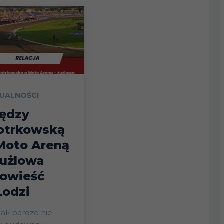
UALNOŚCI
ędzy
otrkowską
Moto Areną
żużlowa
owieść
Łodzi
tak bardzo nie