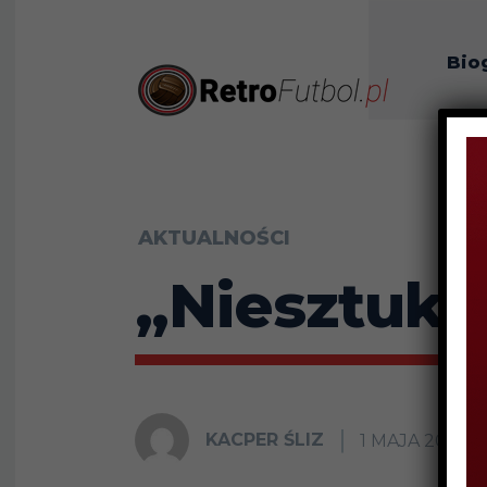
Bio
O n
AKTUALNOŚCI
„Niesztuka
KACPER ŚLIZ
1 MAJA 2023