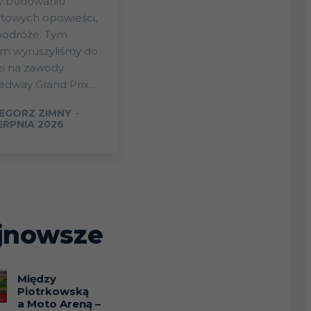
ży budowaniu
towych opowieści,
podróże. Tym
em wyruszyliśmy do
zi na zawody
dway Grand Prix....
EGORZ ZIMNY
-
IERPNIA 2026
jnowsze
Między
Piotrkowską
a Moto Areną –