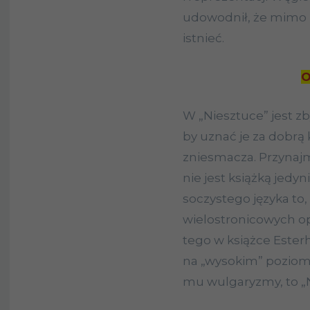
udowodnił, że mimo r
istnieć.
O
W „Niesztuce” jest 
by uznać je za dobrą
zniesmacza. Przynajm
nie jest książką jedyn
soczystego języka to
wielostronicowych opi
tego w książce Esterha
na „wysokim” poziomi
mu wulgaryzmy, to „Ni