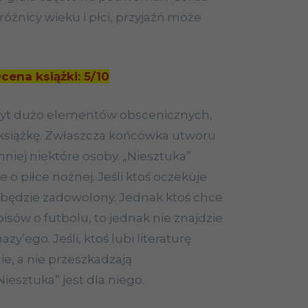
óżnicy wieku i płci, przyjaźń może
cena książki: 5/10
zbyt dużo elementów obscenicznych,
 książkę. Zwłaszcza końcówka utworu
niej niektóre osoby. „Niesztuka”
ie o piłce nożnej. Jeśli ktoś oczekuje
, będzie zadowolony. Jednak ktoś chce
sów o futbolu, to jednak nie znajdzie
zy’ego. Jeśli, ktoś lubi literaturę
e, a nie przeszkadzają
esztuka” jest dla niego.