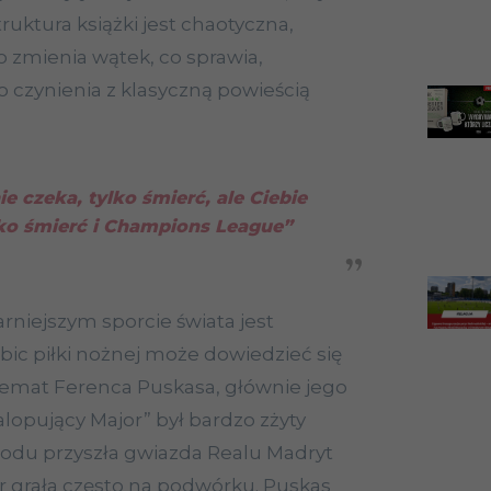
truktura książki jest chaotyczna,
o zmienia wątek, co sprawia,
o czynienia z klasyczną powieścią
ie czeka, tylko śmierć, ale Ciebie
lko śmierć i Champions League”
rniejszym sporcie świata jest
ibic piłki nożnej może dowiedzieć się
 temat Ferenca Puskasa, głównie jego
lopujący Major” był bardzo zżyty
łodu przyszła gwiazda Realu Madryt
er grała często na podwórku. Puskas