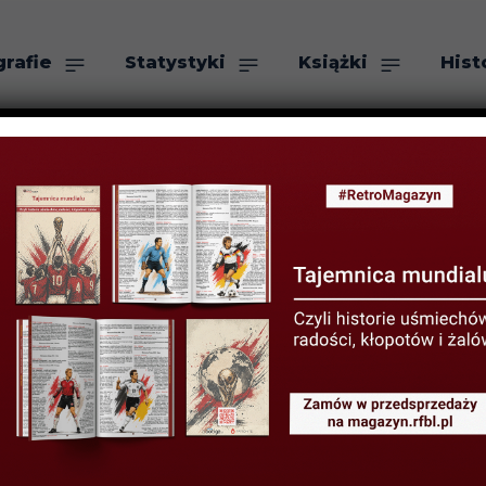
grafie
Statystyki
Książki
Hist
as
Szukaj
” – recenzja