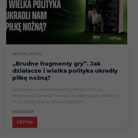
AKTUALNOŚCI
„Brudne fragmenty gry”. Jak
działacze i wielka polityka ukradły
piłkę nożną?
Anulowanie czerwonej kartki piłkarza USA po
interwencji Donalda Trumpa to najlepszy przykład na
to, że futbol stał się dziś narzędziem...
REDAKCJA
CZYTAJ