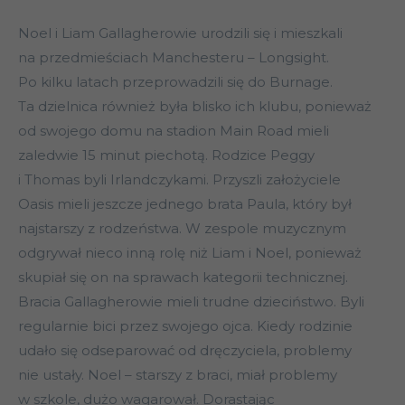
Noel i Liam Gallagherowie urodzili się i mieszkali
na przedmieściach Manchesteru – Longsight.
Po kilku latach przeprowadzili się do Burnage.
Ta dzielnica również była blisko ich klubu, ponieważ
od swojego domu na stadion Main Road mieli
zaledwie 15 minut piechotą. Rodzice Peggy
i Thomas byli Irlandczykami. Przyszli założyciele
Oasis mieli jeszcze jednego brata Paula, który był
najstarszy z rodzeństwa. W zespole muzycznym
odgrywał nieco inną rolę niż Liam i Noel, ponieważ
skupiał się on na sprawach kategorii technicznej.
Bracia Gallagherowie mieli trudne dzieciństwo. Byli
regularnie bici przez swojego ojca. Kiedy rodzinie
udało się odseparować od dręczyciela, problemy
nie ustały. Noel – starszy z braci, miał problemy
w szkole, dużo wagarował. Dorastając