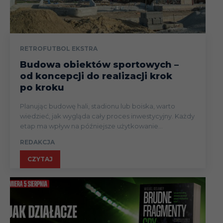
RETROFUTBOL EKSTRA
Budowa obiektów sportowych –
od koncepcji do realizacji krok
po kroku
Planując budowę hali, stadionu lub boiska, warto
wiedzieć, jak wygląda cały proces inwestycyjny. Każdy
etap ma wpływ na późniejsze użytkowanie...
REDAKCJA
CZYTAJ