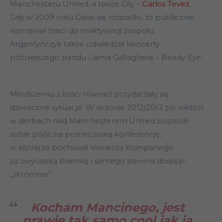
Manchesteru United, a także City –
Carlos Tevez
.
Gdy w 2009 roku Oasis się rozpadło, to publicznie
namawiał braci do reaktywacji zespołu.
Argentyńczyk także odwiedzał koncerty
późniejszego bandu Liama Gallaghera – Beady Eye.
Młodszemu z braci również przydarzały się
dziwaczne sytuacje. W sezonie 2012/2013 po wiktorii
w derbach nad Manchesterem United pozwolił
sobie pójść na pomeczową konferencję,
w której to poch
walił Vincenta Kompanego
za zwycięską bramkę i samego trenera dodając
„skromnie”:
Kocham Mancinego, jest
prawie tak samo cool jak ja