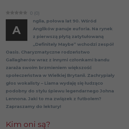
0
(
0
)
nglia, połowa lat 90.
Wśród
A
Anglików panuje euforia. Na rynek
z pierwszą płytą zatytułowaną
„Definitely Maybe” wchodzi zespół
Oasis. Charyzmatyczne rodzeństwo
Gallagherów wraz z innymi członkami bandu
zaraża swoim brzmieniem większość
społeczeństwa w Wielkiej Brytanii. Zachrypiały
głos wokalisty – Liama wydaję się łudząco
podobny do stylu śpiewu legendarnego Johna
Lennona. Jaki to ma związek z futbolem?
Zapraszamy do lektury!
Kim oni są
?