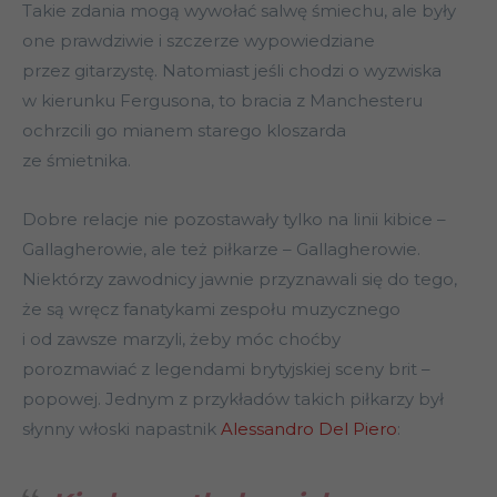
Takie zdania mogą wywołać salwę śmiechu, ale były
one prawdziwie i szczerze wypowiedziane
przez gitarzystę. Natomiast jeśli chodzi o wyzwiska
w kierunku Fergusona, to bracia z Manchesteru
ochrzcili go mianem starego kloszarda
ze śmietnika.
Dobre relacje nie pozostawały tylko na linii kibice –
Gallagherowie, ale też piłkarze – Gallagherowie.
Niektórzy zawodnicy jawnie przyznawali się do tego,
że są wręcz fanatykami zespołu muzycznego
i od zawsze marzyli, żeby móc choćby
porozmawiać z legendami brytyjskiej sceny brit –
popowej. Jednym z przykładów takich piłkarzy był
słynny włoski napastnik
Alessandro Del Piero
: