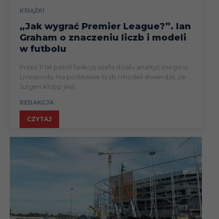
KSIĄŻKI
„Jak wygrać Premier League?”. Ian
Graham o znaczeniu liczb i modeli
w futbolu
Przez 11 lat pełnił funkcję szefa działu analitycznego w
Liverpoolu. Na podstawie liczb i modeli stwierdził, że
Jurgen Klopp jest...
REDAKCJA
CZYTAJ