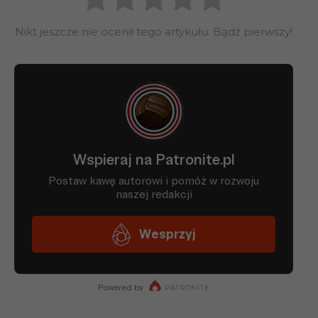
Nikt jeszcze nie ocenił tego artykułu. Bądź pierwszy!