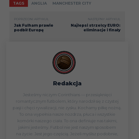
TAGS
ANGLIA
MANCHESTER CITY
POPRZEDNI ARTYKUŁ
NASTĘPNY ARTYKUŁ
Jak Fulham prawie
Najlepsi strzelcy EURO:
podbił Europę
eliminacje i finały
Redakcja
Jesteśmy niczym Corinthians — przesiąknięci
romantycznym futbolem, który narodził się z czystej
pasji i chęci rywalizacji, nie zysku. Kochamy piłkę nożną.
To ona wypełnia nasze nozdrza, płuca i wszystkie
komórki naszego ciała. To ona definiuje nas takimi,
jakimi jesteśmy. Futbol nie jest naszym sposobem
na życie. Jest jego częścią. Jeżeli myślisz podobnie,